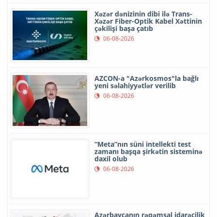
Xəzər dənizinin dibi ilə Trans-
Xəzər Fiber-Optik Kabel Xəttinin
çəkilişi başa çatıb
06-08-2026
AZCON-a "Azərkosmos"la bağlı
yeni səlahiyyətlər verilib
06-08-2026
“Meta”nın süni intellekti test
zamanı başqa şirkətin sisteminə
daxil olub
06-08-2026
Azərbaycanın rəqəmsal idarəçilik