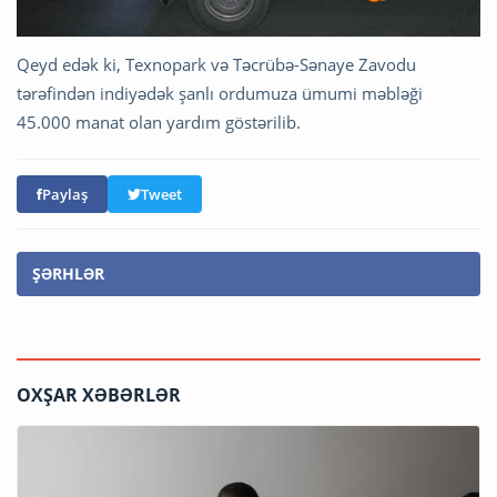
Qeyd edək ki, Texnopark və Təcrübə-Sənaye Zavodu
tərəfindən indiyədək şanlı ordumuza ümumi məbləği
45.000 manat olan yardım göstərilib.
Paylaş
Tweet
ŞƏRHLƏR
OXŞAR XƏBƏRLƏR