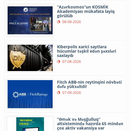
“Azərkosmos”un KOSMİK
Akademiyası mükafata layiq
görülüb
08-08-2026
Kiberpolis xarici saytlara
hücumlar təşkil edən şəxsləri
saxlayıb
07-08-2026
Fitch ABB-nin reytinqini növbəti
dəfə yüksəltdi!
07-08-2026
“Əmək və Məşğulluq”
altsistemində hazırda 65 mindən
çox aktiv vakansiya var