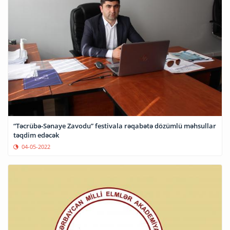
“Təcrübə-Sənaye Zavodu” festivala rəqabətə dözümlü məhsullar
təqdim edəcək
04-05-2022