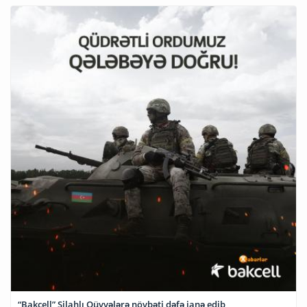
“Bakcell” Silahlı Qüvvələrə növbəti dəfə ianə edib