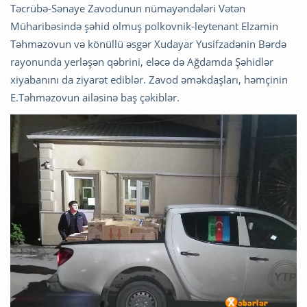
Təcrübə-Sənaye Zavodunun nümayəndələri Vətən
Müharibəsində şəhid olmuş polkovnik-leytenant Elzamin
Təhməzovun və könüllü əsgər Xudayar Yusifzadənin Bərdə
rayonunda yerləşən qəbrini, eləcə də Ağdamda Şəhidlər
xiyabanını da ziyarət ediblər. Zavod əməkdaşları, həmçinin
E.Təhməzovun ailəsinə baş çəkiblər.