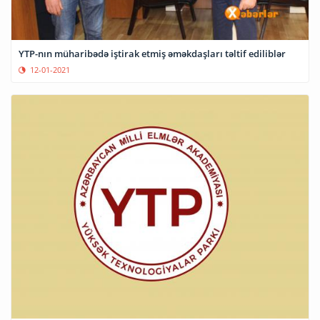
YTP-nın müharibədə iştirak etmiş əməkdaşları təltif ediliblər
12-01-2021