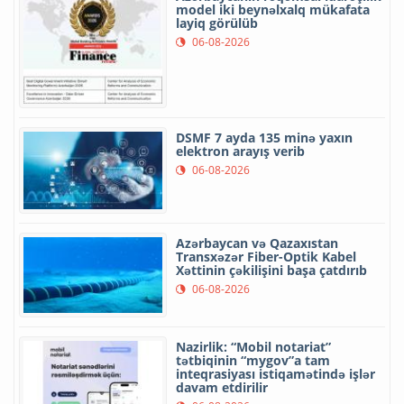
model iki beynəlxalq mükafata
layiq görülüb
06-08-2026
DSMF 7 ayda 135 minə yaxın
elektron arayış verib
06-08-2026
Azərbaycan və Qazaxıstan
Transxəzər Fiber-Optik Kabel
Xəttinin çəkilişini başa çatdırıb
06-08-2026
Nazirlik: “Mobil notariat”
tətbiqinin “mygov”a tam
inteqrasiyası istiqamətində işlər
davam etdirilir