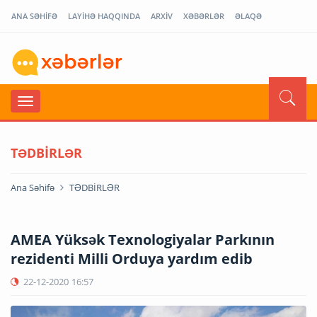
ANA SƏHİFƏ
LAYİHƏ HAQQINDA
ARXİV
XƏBƏRLƏR
ƏLAQƏ
TƏDBİRLƏR
Ana Səhifə
TƏDBİRLƏR
AMEA Yüksək Texnologiyalar Parkının
rezidenti Milli Orduya yardım edib
22-12-2020
16:57