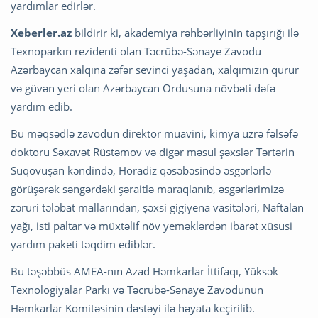
yardımlar edirlər.
Xeberler.az
bildirir ki, akademiya rəhbərliyinin tapşırığı ilə
Texnoparkın rezidenti olan Təcrübə-Sənaye Zavodu
Azərbaycan xalqına zəfər sevinci yaşadan, xalqımızın qürur
və güvən yeri olan Azərbaycan Ordusuna növbəti dəfə
yardım edib.
Bu məqsədlə zavodun direktor müavini, kimya üzrə fəlsəfə
doktoru Səxavət Rüstəmov və digər məsul şəxslər Tərtərin
Suqovuşan kəndində, Horadiz qəsəbəsində əsgərlərlə
görüşərək səngərdəki şəraitlə maraqlanıb, əsgərlərimizə
zəruri tələbat mallarından, şəxsi gigiyena vasitələri, Naftalan
yağı, isti paltar və müxtəlif növ yeməklərdən ibarət xüsusi
yardım paketi təqdim ediblər.
Bu təşəbbüs AMEA-nın Azad Həmkarlar İttifaqı, Yüksək
Texnologiyalar Parkı və Təcrübə-Sənaye Zavodunun
Həmkarlar Komitəsinin dəstəyi ilə həyata keçirilib.