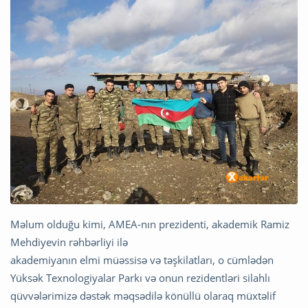
Məlum olduğu kimi, AMEA-nın prezidenti, akademik Ramiz
Mehdiyevin rəhbərliyi ilə
akademiyanın elmi müəssisə və təşkilatları, o cümlədən
Yüksək Texnologiyalar Parkı və onun rezidentləri silahlı
qüvvələrimizə dəstək məqsədilə könüllü olaraq müxtəlif