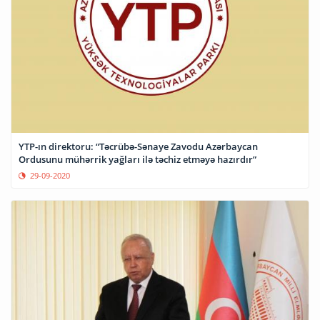
YTP-ın direktoru: “Təcrübə-Sənaye Zavodu Azərbaycan
Ordusunu mühərrik yağları ilə təchiz etməyə hazırdır”
29-09-2020