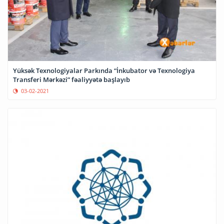
Yüksək Texnologiyalar Parkında “İnkubator və Texnologiya
Transferi Mərkəzi” fəaliyyətə başlayıb
03-02-2021