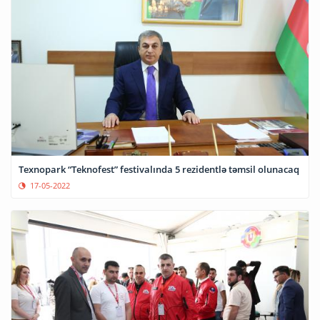
Texnopark “Teknofest” festivalında 5 rezidentlə təmsil olunacaq
17-05-2022