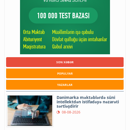
SON XƏBƏR
POPULYAR
YAZARLAR
Danimarka məktəblərdə süni
intellektdən istifadəyə nəzarəti
sərtləşdirir
08-08-2026