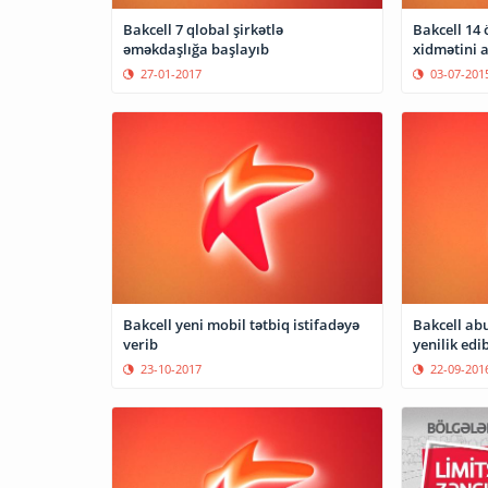
Bakcell 7 qlobal şirkətlə
Bakcell 14
əməkdaşlığa başlayıb
xidmətini a
27-01-2017
03-07-201
Bakcell yeni mobil tətbiq istifadəyə
Bakcell abu
verib
yenilik edi
23-10-2017
22-09-201