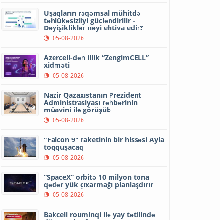
Uşaqların rəqəmsal mühitdə
təhlükəsizliyi gücləndirilir -
Dəyişikliklər nəyi ehtiva edir?
05-08-2026
Azercell-dən illik “ZengimCELL”
xidməti
05-08-2026
Nazir Qazaxıstanın Prezident
Administrasiyası rəhbərinin
müavini ilə görüşüb
05-08-2026
"Falcon 9" raketinin bir hissəsi Ayla
toqquşacaq
05-08-2026
“SpaceX” orbitə 10 milyon tona
qədər yük çıxarmağı planlaşdırır
05-08-2026
Bakcell rouminqi ilə yay tətilində