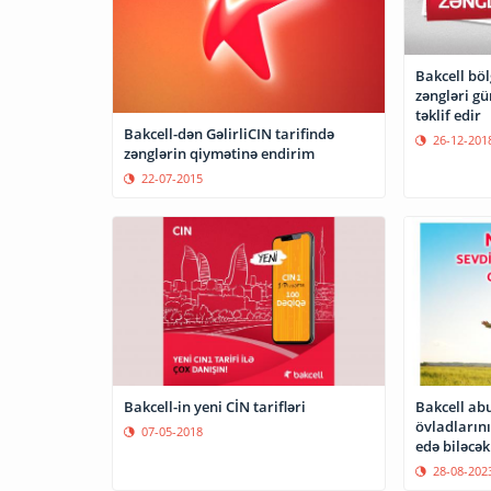
Bakcell bö
zəngləri gü
təklif edir
Bakcell-dən GəlirliCIN tarifində
26-12-201
zənglərin qiymətinə endirim
22-07-2015
Bakcell-in yeni CİN tarifləri
Bakcell ab
övladlarını
07-05-2018
edə biləcək
28-08-202