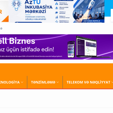
QƏ
XNOLOGİYA
TƏNZİMLƏMƏ
TELEKOM VƏ NƏQLİYYAT