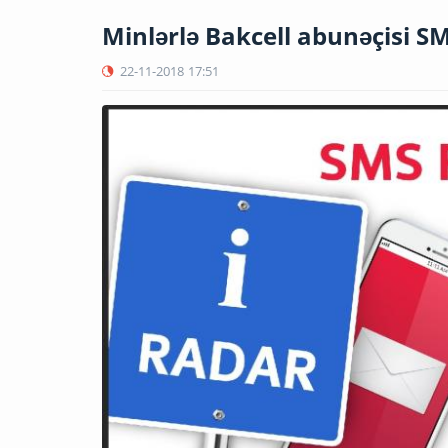
Minlərlə Bakcell abunəçisi S
22-11-2018
17:51