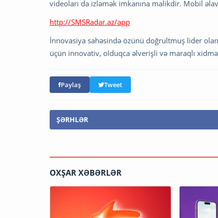
videoları da izləmək imkanına malikdir. Mobil əlav
http://SMSRadar.az/app
İnnovasiya sahəsində özünü doğrultmuş lider olan B
üçün innovativ, olduqca əlverişli və maraqlı xid
Paylaş
Tweet
ŞƏRHLƏR
OXŞAR XƏBƏRLƏR