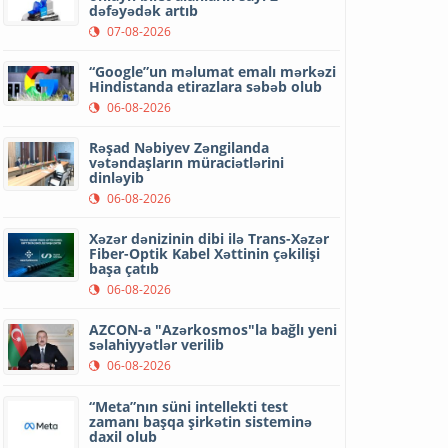
dəfəyədək artıb
07-08-2026
“Google”un məlumat emalı mərkəzi
Hindistanda etirazlara səbəb olub
06-08-2026
Rəşad Nəbiyev Zəngilanda
vətəndaşların müraciətlərini
dinləyib
06-08-2026
Xəzər dənizinin dibi ilə Trans-Xəzər
Fiber-Optik Kabel Xəttinin çəkilişi
başa çatıb
06-08-2026
AZCON-a "Azərkosmos"la bağlı yeni
səlahiyyətlər verilib
06-08-2026
“Meta”nın süni intellekti test
zamanı başqa şirkətin sisteminə
daxil olub