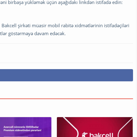
əni birbaşa yükləmək üçün aşağıdakı linkdən istifadə edin:
akcell şirkəti müasir mobil rabitə xidmətlərinin istifadəçiləri
mətlər göstərməyə davam edəcək.