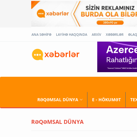
ANA SƏHİFƏ
LAYİHƏ HAQQINDA
ARXİV
XƏBƏRLƏR
ƏLA
RƏQƏMSAL DÜNYA
E - HÖKUMƏT
TE
RƏQƏMSAL DÜNYA