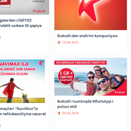
lgələrdən LİMİTSİZ
ndəlik sadəcə 30 qəpiyə
Bakcell-dən endirim kampaniyası
8
19-08-2015
Bakcell rouminqdə WhatsApp-i
pulsuz etdi
unəçiləri “NaviMax”la
29-05-2018
n təhlükəsizliyinə nəzarət
3