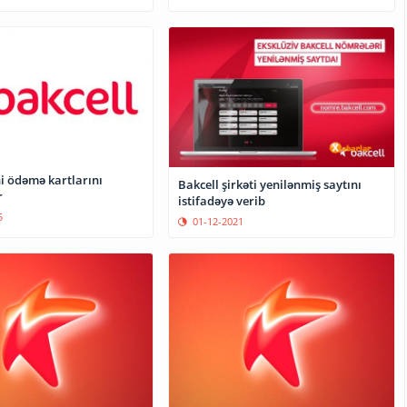
i ödəmə kartlarını
Bakcell şirkəti yenilənmiş saytını
r
istifadəyə verib
5
01-12-2021