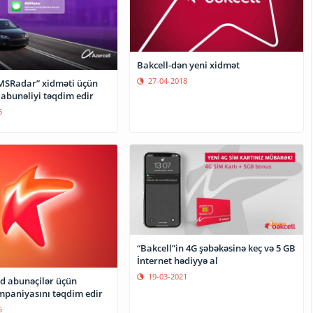
Bakcell-dən yeni xidmət
27-04-2018
SMSRadar” xidməti üçün
abunəliyi təqdim edir
6
“Bakcell”in 4G şəbəkəsinə keç və 5 GB
İnternet hədiyyə al
19-03-2021
ld abunəçilər üçün
paniyasını təqdim edir
5