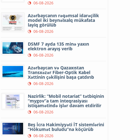
06-08-2026
Azərbaycanın rəqəmsal idarəçilik
model iki beynəlxalq mükafata
layiq görülüb
06-08-2026
DSMF 7 ayda 135 minə yaxın
elektron arayış verib
06-08-2026
Azərbaycan və Qazaxıstan
Transxəzər Fiber-Optik Kabel
Xəttinin çəkilişini başa çatdırıb
06-08-2026
Nazirlik: “Mobil notariat” tətbiqinin
“mygov”a tam inteqrasiyası
istiqamətində işlər davam etdirilir
06-08-2026
Beş İcra Hakimiyyəti İT sistemlərini
“Hökumət buludu”na köçürüb
06-08-2026