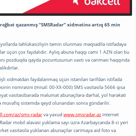
k rəğbət qazanmış “SMSRadar” xidmətinə artıq 65 min
və yollarda təhlükəsizliyin təmin olunması məqsədilə istifadəyə
lər üçün çox faydalıdır. Aylıq abunə haqqı cəmi 1 AZN olan bu
arını pozduqda qayda pozuntusunun vaxtı və cəriməsi haqqında
likdirlər.
şli xidmətdən faydalanmaq üçün istənilən tarifdən istifadə
təsinin nömrəsini (misal: 00-XX-000) SMS vasitəsilə 5666 qısa
yyat vasitəsibarədə məlumat abunəçilərə dərhal, yol hərəkəti
ə müvafiq sistemdə qeyd olunandan sonra göndərilir.
ll.com/az/sms-radar
və yaxud
www.smsradar.az
internet
SRadar mobil əlavəsi yükləmə sayı üzrə Azərbaycanda 8-ci yeri
ket vasitəsilə yüklənən abunəçilər cəriməyə aid foto və