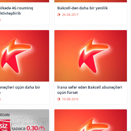
 ölkədə 4G rouminq
Bakcell-dən daha bir yenilik
ktivləşdirib
26-04-2017
5
nəçiləri üçün daha bir
İrana səfər edən Bakcell abunəçiləri
b
üçün fürsət
6
10-08-2016