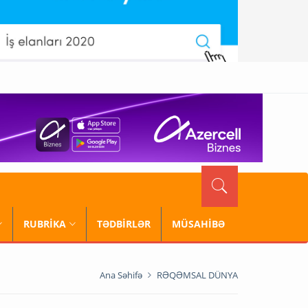
RUBRİKA
TƏDBİRLƏR
MÜSAHİBƏ
Ana Səhifə
RƏQƏMSAL DÜNYA