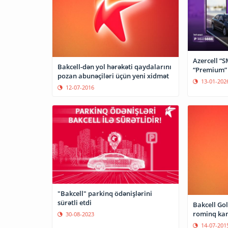
Azercell “
Bakcell-dən yol hərəkəti qaydalarını
“Premium” 
pozan abunəçiləri üçün yeni xidmət
13-01-202
12-07-2016
"Bakcell" parkinq ödənişlərini
sürətli etdi
Bakcell Go
rominq kam
30-08-2023
14-07-201