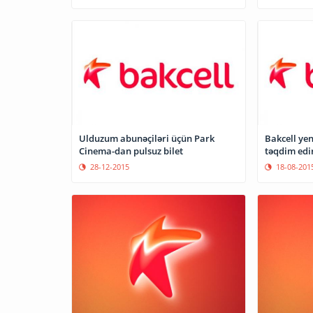
Ulduzum abunəçiləri üçün Park
Bakcell yen
Cinema-dan pulsuz bilet
təqdim edi
28-12-2015
18-08-201