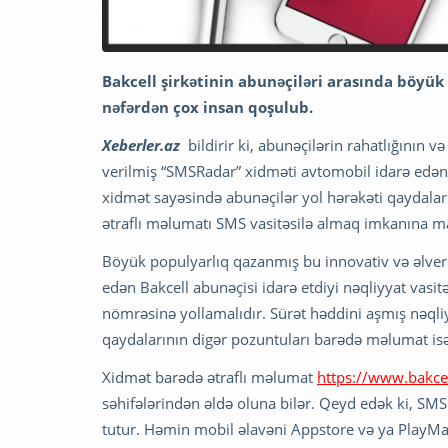
Bakcell şirkətinin abunəçiləri arasında böyü
nəfərdən çox insan qoşulub.
Xeberler.az
bildirir ki, abunəçilərin rahatlığının 
verilmiş “SMSRadar” xidməti avtomobil idarə edən
xidmət sayəsində abunəçilər yol hərəkəti qaydal
ətraflı məlumatı SMS vasitəsilə almaq imkanına ma
Böyük populyarlıq qazanmış bu innovativ və əlveri
edən Bakcell abunəçisi idarə etdiyi nəqliyyat vasi
nömrəsinə yollamalıdır. Sürət həddini aşmış nəqli
qaydalarının digər pozuntuları barədə məlumat is
Xidmət barədə ətraflı məlumat
https://www.bakce
səhifələrindən əldə oluna bilər. Qeyd edək ki, SM
tutur. Həmin mobil əlavəni Appstore və ya PlayMar