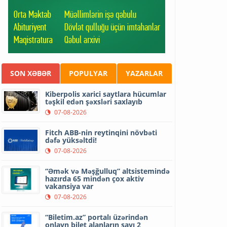
SON XƏBƏR
POPULYAR
YAZARLAR
Kiberpolis xarici saytlara hücumlar
təşkil edən şəxsləri saxlayıb
07-08-2026
Fitch ABB-nin reytinqini növbəti
dəfə yüksəltdi!
07-08-2026
“Əmək və Məşğulluq” altsistemində
hazırda 65 mindən çox aktiv
vakansiya var
07-08-2026
“Biletim.az” portalı üzərindən
onlayn bilet alanların sayı 2