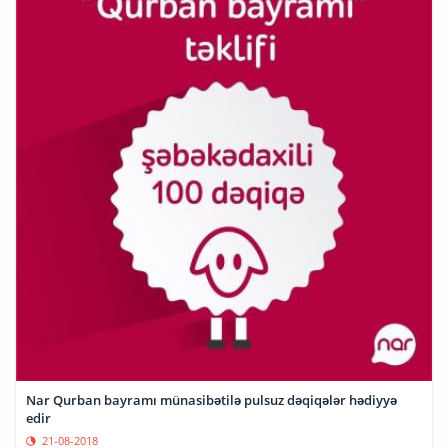
Nar Qurban bayramı münasibətilə pulsuz dəqiqələr hədiyyə
edir
21-08-2018