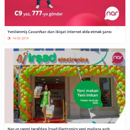
Yenilənmiş CavanNar-dan ikiqat internet əldə etmək şansı
14-03-2019
Nar-ın rəsmi tərəfdaşı İrşad Electronics yeni mağaza açıb