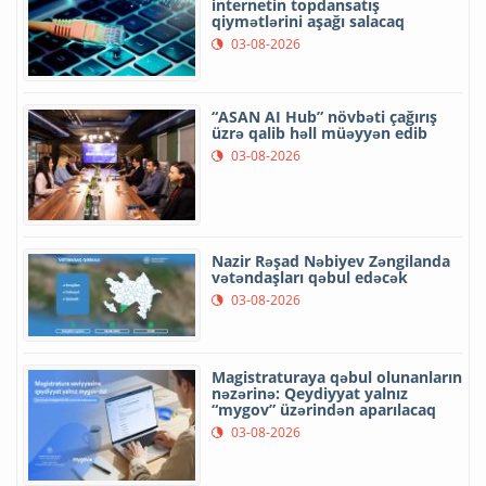
internetin topdansatış
qiymətlərini aşağı salacaq
03-08-2026
“ASAN AI Hub” növbəti çağırış
üzrə qalib həll müəyyən edib
03-08-2026
Nazir Rəşad Nəbiyev Zəngilanda
vətəndaşları qəbul edəcək
03-08-2026
Magistraturaya qəbul olunanların
nəzərinə: Qeydiyyat yalnız
“mygov” üzərindən aparılacaq
03-08-2026