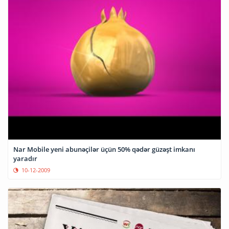
Nar Mobile yeni abunəçilər üçün 50% qədər güzəşt imkanı
yaradır
10-12-2009