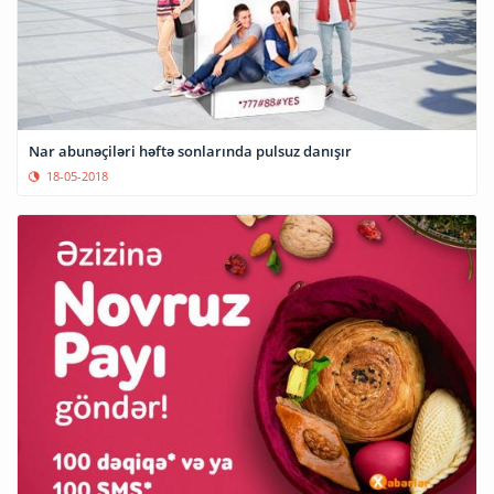
Nar abunəçiləri həftə sonlarında pulsuz danışır
18-05-2018