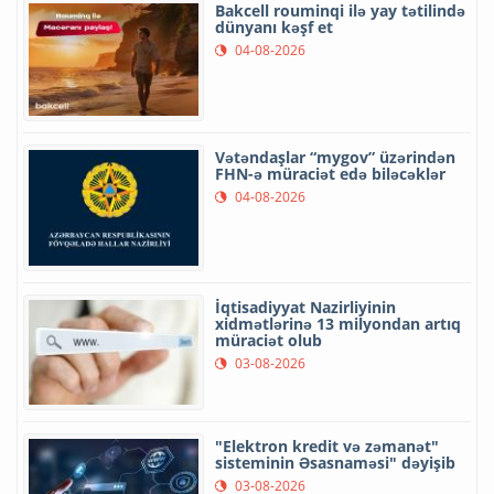
Bakcell rouminqi ilə yay tətilində
dünyanı kəşf et
04-08-2026
Vətəndaşlar “mygov” üzərindən
FHN-ə müraciət edə biləcəklər
04-08-2026
İqtisadiyyat Nazirliyinin
xidmətlərinə 13 milyondan artıq
müraciət olub
03-08-2026
"Elektron kredit və zəmanət"
sisteminin Əsasnaməsi" dəyişib
03-08-2026