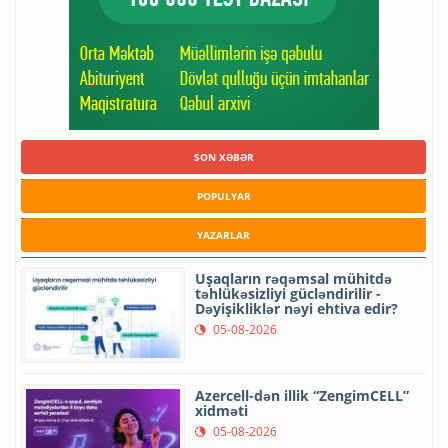
SON XƏBƏR
POPULYAR
YAZARLAR
Uşaqların rəqəmsal mühitdə
təhlükəsizliyi gücləndirilir -
Dəyişikliklər nəyi ehtiva edir?
05-08-2026
Azercell-dən illik “ZengimCELL”
xidməti
05-08-2026