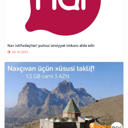
Nar istifadəçiləri pulsuz ünsiyyət imkanı əldə edir
29-10-2015