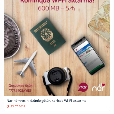
Nar nömrəsini özünlə götür, xaricdə Wi-Fi axtarma
25-07-2018