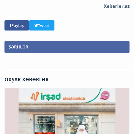
Xeberler.az
Paylaş
Tweet
ŞƏRHLƏR
OXŞAR XƏBƏRLƏR