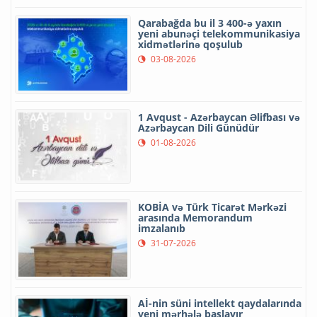
Qarabağda bu il 3 400-ə yaxın
yeni abunəçi telekommunikasiya
xidmətlərinə qoşulub
03-08-2026
1 Avqust - Azərbaycan Əlifbası və
Azərbaycan Dili Günüdür
01-08-2026
KOBİA və Türk Ticarət Mərkəzi
arasında Memorandum
imzalanıb
31-07-2026
Aİ-nin süni intellekt qaydalarında
yeni mərhələ başlayır