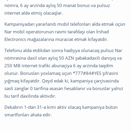
nömrə, 6 ay ərzində aylıq 50 manat bonus və pulsuz
internet əldə etmiş olacaqlar.
Kampaniyadan yararlanıb mobil telefonları əldə etmək üçün
Nar mobil operatorunun rəsmi tərəfdaşı olan İrshad
Electronics mağazalarına müraciət etmək kifayətdir.
Telefonu əldə etdikdən sonra hədiyyə olunacaq pulsuz Nar
nömrəsinə daxil olan aylıq 50 AZN şəbəkədaxili danışıq və
250 MB internet trafiki abunəçiyə 6 ay ərzində təqdim
olunur. Bonusları yoxlamaq üçün *777#84#YES şifrəsini
yığmaq kifayətdir. Qeyd edək ki, kampaniya çərçivəsində
səsli zənglər 0 tarifinə əsasən hesablanır və bonuslar yalnız
bu tarif daxilində aktivdir.
Dekabrın 1-dən 31-ə kimi aktiv olacaq kampaniya bütün
smartfonları əhatə edir.