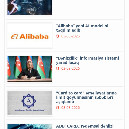
“Alibaba” yeni AI modelini
təqdim edib
03-08-2026
“Dənizçilik” informasiya sistemi
yaradılacaq
03-08-2026
"Card to card" əməliyyatlarına
limit qoyulmasının səbəbləri
açıqlanıb
03-08-2026
ADB: CAREC rəqəmsal dəhlizi