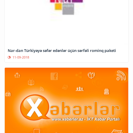
Nar-dan Türkiyəyə səfər edənlər üçün sərfəli rominq paketi
11-09-2018