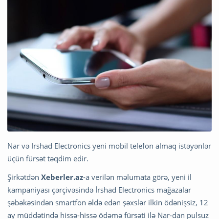
Nar və Irshad Electronics yeni mobil telefon almaq istəyənlər
üçün fürsət təqdim edir.
Şirkətdən
Xeberler.az
-a verilən məlumata görə, yeni il
kampaniyası çərçivəsində İrshad Electronics mağazalar
şəbəkəsindən smartfon əldə edən şəxslər ilkin ödənişsiz, 12
ay müddətində hissə-hissə ödəmə fürsəti ilə Nar-dan pulsuz