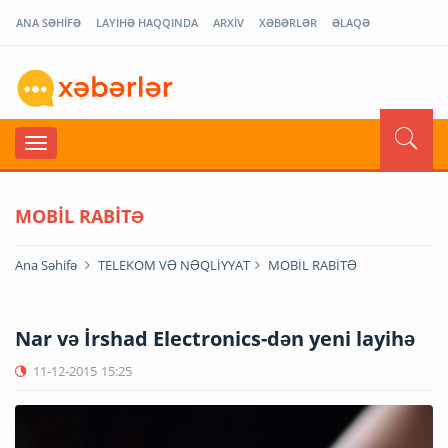
ANA SƏHİFƏ
LAYİHƏ HAQQINDA
ARXİV
XƏBƏRLƏR
ƏLAQƏ
MOBİL RABİTƏ
Ana Səhifə
TELEKOM VƏ NƏQLİYYAT
MOBİL RABİTƏ
Nar və İrshad Electronics-dən yeni layihə
11-12-2015
15:25