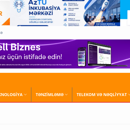
QƏ
XNOLOGİYA
TƏNZİMLƏMƏ
TELEKOM VƏ NƏQLİYYAT