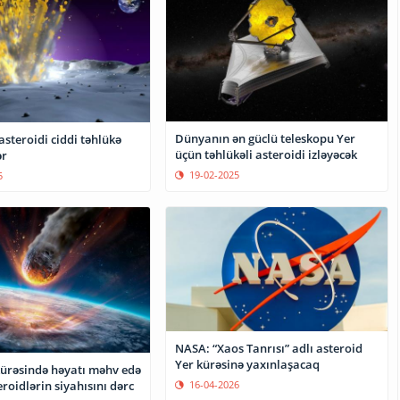
Dünyanın ən güclü teleskopu Yer
asteroidi ciddi təhlükə
üçün təhlükəli asteroidi izləyəcək
ər
19-02-2025
5
NASA: “Xaos Tanrısı” adlı asteroid
Yer kürəsinə yaxınlaşacaq
ürəsində həyatı məhv edə
16-04-2026
eroidlərin siyahısını dərc