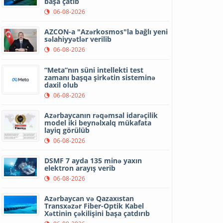
başa çatıb
06-08-2026
AZCON-a "Azərkosmos"la bağlı yeni
səlahiyyətlər verilib
06-08-2026
“Meta”nın süni intellekti test
zamanı başqa şirkətin sisteminə
daxil olub
06-08-2026
Azərbaycanın rəqəmsal idarəçilik
model iki beynəlxalq mükafata
layiq görülüb
06-08-2026
DSMF 7 ayda 135 minə yaxın
elektron arayış verib
06-08-2026
Azərbaycan və Qazaxıstan
Transxəzər Fiber-Optik Kabel
Xəttinin çəkilişini başa çatdırıb