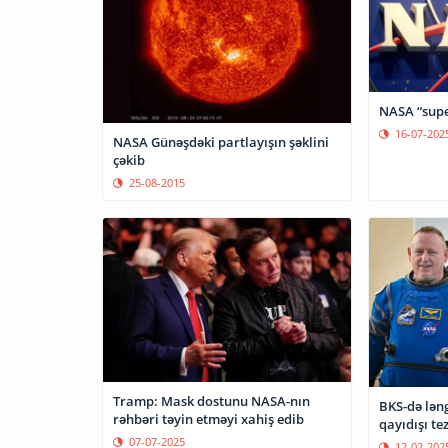
NASA “super
16-07-202
NASA Günəşdəki partlayışın şəklini
çəkib
25-08-2015
Tramp: Mask dostunu NASA-nın
BKS-də lən
rəhbəri təyin etməyi xahiş edib
qayıdışı tez
07-07-2025
12-02-202