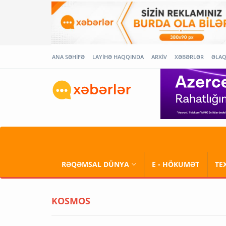
ANA SƏHİFƏ
LAYİHƏ HAQQINDA
ARXİV
XƏBƏRLƏR
ƏLA
RƏQƏMSAL DÜNYA
E - HÖKUMƏT
TE
KOSMOS