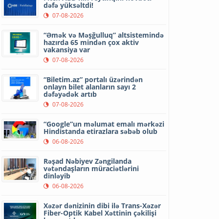
dəfə yüksəltdi!
07-08-2026
“Əmək və Məşğulluq” altsistemində
hazırda 65 mindən çox aktiv
vakansiya var
07-08-2026
“Biletim.az” portalı üzərindən
onlayn bilet alanların sayı 2
dəfəyədək artıb
07-08-2026
“Google”un məlumat emalı mərkəzi
Hindistanda etirazlara səbəb olub
06-08-2026
Rəşad Nəbiyev Zəngilanda
vətəndaşların müraciətlərini
dinləyib
06-08-2026
Xəzər dənizinin dibi ilə Trans-Xəzər
Fiber-Optik Kabel Xəttinin çəkilişi