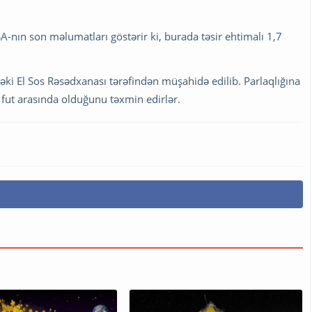
A-nın son məlumatları göstərir ki, burada təsir ehtimalı 1,7
dəki El Sos Rəsədxanası tərəfindən müşahidə edilib. Parlaqlığına
fut arasında olduğunu təxmin edirlər.