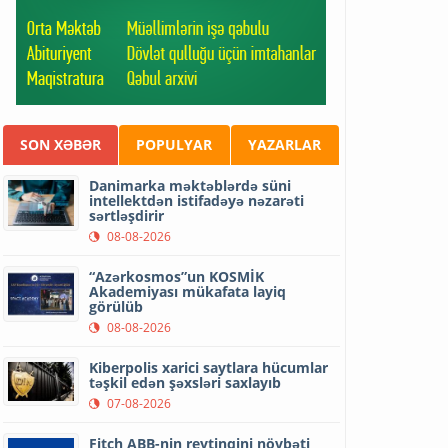
SON XƏBƏR
POPULYAR
YAZARLAR
Danimarka məktəblərdə süni
intellektdən istifadəyə nəzarəti
sərtləşdirir
08-08-2026
“Azərkosmos”un KOSMİK
Akademiyası mükafata layiq
görülüb
08-08-2026
Kiberpolis xarici saytlara hücumlar
təşkil edən şəxsləri saxlayıb
07-08-2026
Fitch ABB-nin reytinqini növbəti