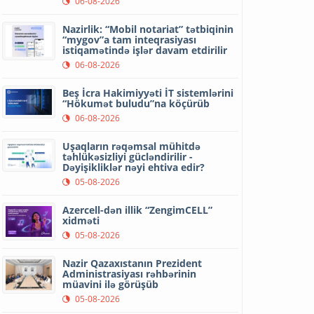
06-08-2026
Nazirlik: “Mobil notariat” tətbiqinin
“mygov”a tam inteqrasiyası
istiqamətində işlər davam etdirilir
06-08-2026
Beş İcra Hakimiyyəti İT sistemlərini
“Hökumət buludu”na köçürüb
06-08-2026
Uşaqların rəqəmsal mühitdə
təhlükəsizliyi gücləndirilir -
Dəyişikliklər nəyi ehtiva edir?
05-08-2026
Azercell-dən illik “ZengimCELL”
xidməti
05-08-2026
Nazir Qazaxıstanın Prezident
Administrasiyası rəhbərinin
müavini ilə görüşüb
05-08-2026