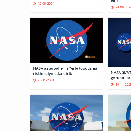
edib
12-09-2024
24-09-202
NASA asteroidlərin Yerlə toqquşma
NASA 3I/AT
riskini qiymətləndirib
görüntülər
23-11-2021
19-11-202