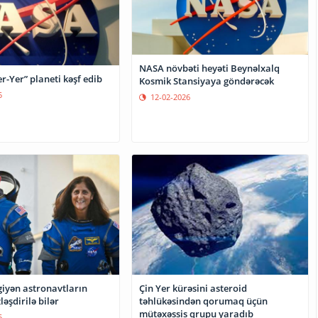
NASA növbəti heyəti Beynəlxalq
-Yer” planeti kəşf edib
Kosmik Stansiyaya göndərəcək
5
12-02-2026
giyən astronavtların
Çin Yer kürəsini asteroid
ləşdirilə bilər
təhlükəsindən qorumaq üçün
mütəxəssis qrupu yaradıb
5