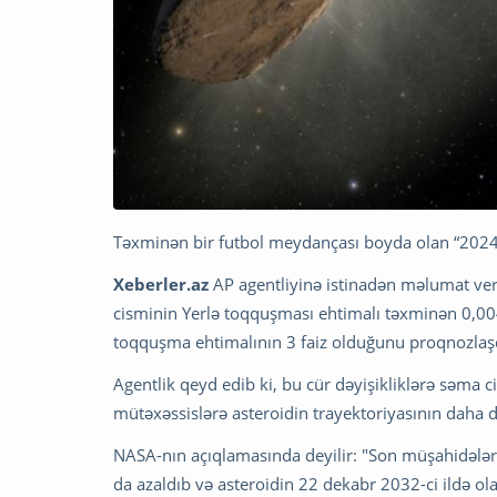
Təxminən bir futbol meydançası boyda olan “2024 Y
Xeberler.az
AP agentliyinə istinadən məlumat verir
cisminin Yerlə toqquşması ehtimalı təxminən 0,00
toqquşma ehtimalının 3 faiz olduğunu proqnozlaş
Agentlik qeyd edib ki, bu cür dəyişikliklərə səma 
mütəxəssislərə asteroidin trayektoriyasının daha 
NASA-nın açıqlamasında deyilir: "Son müşahidələr 
da azaldıb və asteroidin 22 dekabr 2032-ci ildə 