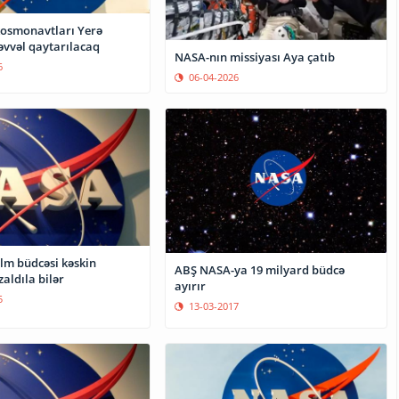
osmonavtları Yerə
əvvəl qaytarılacaq
NASA-nın missiyası Aya çatıb
6
06-04-2026
lm büdcəsi kəskin
ABŞ NASA-ya 19 milyard büdcə
aldıla bilər
ayırır
5
13-03-2017