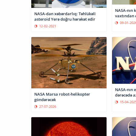
NASA-nın k
NASA-dan xəbərdarlıq: Təhlükəli
vaxtından 
asteroid Yerə doğru hərəkət edir
09-01-202
12-02-2021
NASA-nın e
NASA Marsa robot-helikopter
dərəcədə az
göndərəcək
15-04-202
27-07-2026