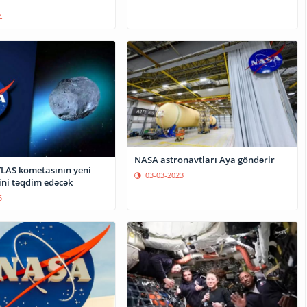
4
NASA astronavtları Aya göndərir
LAS kometasının yeni
03-03-2023
ini təqdim edəcək
5