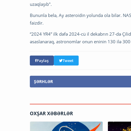
uzaqlaşıb".
Bununla belə, Ay asteroidin yolunda ola bilər. NAS
faizdir.
“2024 YR4” ilk dəfə 2024-cü il dekabrın 27-də Çili
əsaslanaraq, astronomlar onun eninin 130 ilə 300 
Paylaş
Tweet
ŞƏRHLƏR
OXŞAR XƏBƏRLƏR