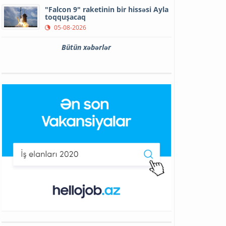
"Falcon 9" raketinin bir hissəsi Ayla
toqquşacaq
05-08-2026
Bütün xəbərlər