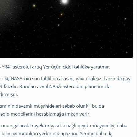
R4” asteroidi artıq Yer üçün ciddi təhlükə yaratmır.
 ki, NASA-nın son təhlilinə əsasən, yaxın səkkiz il ərzində göy
4 faizdir. Bundan əvvəl NASA asteroidin planetimizlə
dırmışdı.
cisminin davamlı müşahidələri səbəb olur ki, bu da
dəqiq modellərini hesablamağa imkan verir.
onun gələcək trayektoriyası ilə bağlı qeyri-müəyyənliyi daha
ola biləcəyi mümkün yerlərin diapazonu Yerdən daha da