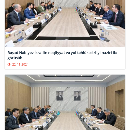
Rəşad Nəbiyev İsrailin nəqliyyat və yol təhlükəsizliyi naziri ilə
görüşüb
22-11-2024