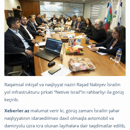
Rəqəmsal inkişaf və nəqliyyat naziri Rəşad Nəbiyev İsrailin
yol infrastrukturu şirkəti “Netivei Israil”in rəhbərliyi ilə görüş
keçirib.
Xeberler.az
məlumat verir ki, görüş zamanı İsrailin şəhər
nəqliyyatının idarəedilməsi daxil olmaqla avtomobil və
dəmiryolu üzrə icra olunan layihələrə dair təqdimatlar edilib,