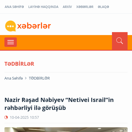
ANA SƏHİFƏ
LAYİHƏ HAQQINDA
ARXİV
XƏBƏRLƏR
ƏLAQƏ
TƏDBİRLƏR
Ana Səhifə
TƏDBİRLƏR
Nazir Rəşad Nəbiyev “Netivei Israil”in
rəhbərliyi ilə görüşüb
10-04-2025
10:57