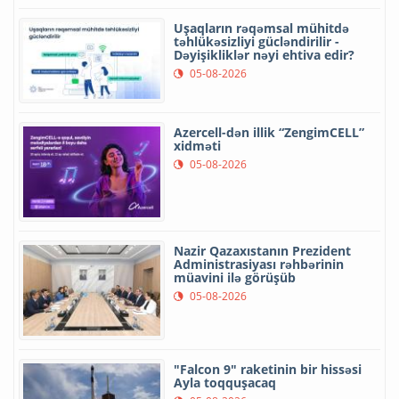
Uşaqların rəqəmsal mühitdə
təhlükəsizliyi gücləndirilir -
Dəyişikliklər nəyi ehtiva edir?
05-08-2026
Azercell-dən illik “ZengimCELL”
xidməti
05-08-2026
Nazir Qazaxıstanın Prezident
Administrasiyası rəhbərinin
müavini ilə görüşüb
05-08-2026
"Falcon 9" raketinin bir hissəsi
Ayla toqquşacaq