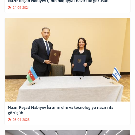
Nazir Rəşad Nəbiyev Çinin nəqliyyat naziri ilə görüşüb
24-09-2024
Nazir Rəşad Nəbiyev İsrailin elm və texnologiya naziri ilə
görüşüb
08-04-2025