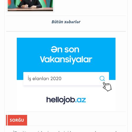
Bütün xəbərlər
SORĞU