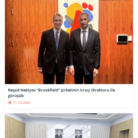
Rəşad Nəbiyev “Brookfield” şirkətinin icraçı direktoru ilə
görüşüb
11-12-2025