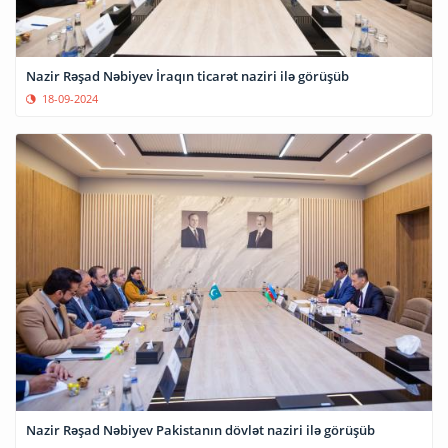
Nazir Rəşad Nəbiyev İraqın ticarət naziri ilə görüşüb
18-09-2024
Nazir Rəşad Nəbiyev Pakistanın dövlət naziri ilə görüşüb