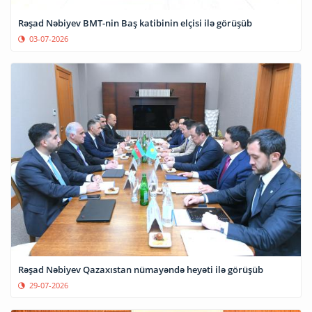
Rəşad Nəbiyev BMT-nin Baş katibinin elçisi ilə görüşüb
03-07-2026
Rəşad Nəbiyev Qazaxıstan nümayəndə heyəti ilə görüşüb
29-07-2026