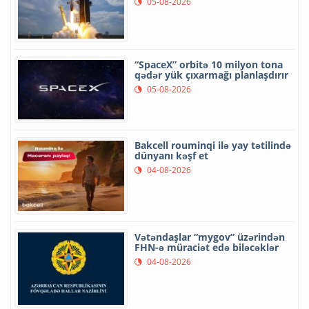
05-08-2026
“SpaceX” orbitə 10 milyon tona
qədər yük çıxarmağı planlaşdırır
05-08-2026
Bakcell rouminqi ilə yay tətilində
dünyanı kəşf et
04-08-2026
Vətəndaşlar “mygov” üzərindən
FHN-ə müraciət edə biləcəklər
04-08-2026