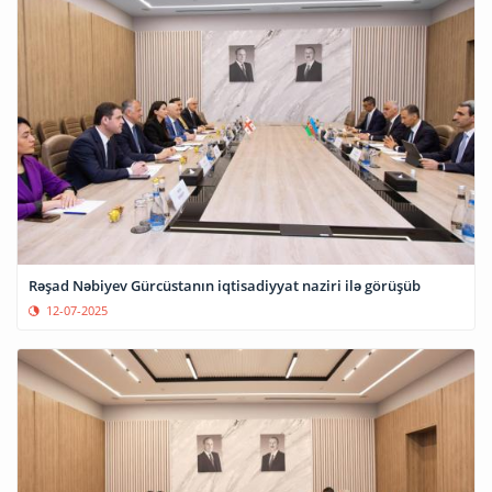
Rəşad Nəbiyev Gürcüstanın iqtisadiyyat naziri ilə görüşüb
12-07-2025