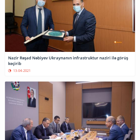
Nazir Rəşad Nəbiyev Ukraynanın infrastruktur naziri ilə görüş
keçirib
13-04-2021