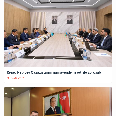
Rəşad Nəbiyev Qazaxıstanın nümayəndə heyəti ilə görüşüb
06-08-2025