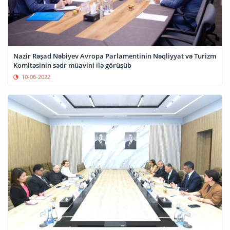
Nazir Rəşad Nəbiyev Avropa Parlamentinin Nəqliyyat və Turizm
Komitəsinin sədr müavini ilə görüşüb
10-06-2022