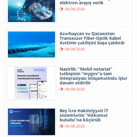
elektron arayış verib
06-08-2026
Azərbaycan və Qazaxıstan
Transxəzər Fiber-Optik Kabel
Xəttinin çəkilişini başa çatdırıb
06-08-2026
Nazirlik: “Mobil notariat”
tətbiqinin “mygov”a tam
inteqrasiyası istiqamətində işlər
davam etdirilir
06-08-2026
Beş İcra Hakimiyyəti İT
sistemlərini “Hökumət
buludu”na köçürüb
06-08-2026