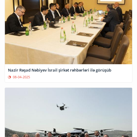
Nazir Rəşad Nəbiyev İsrail şirkət rəhbərləri ilə görüşüb
08-04-2025