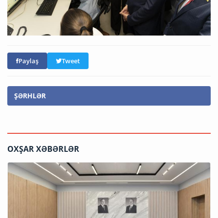
Paylaş
Tweet
ŞƏRHLƏR
OXŞAR XƏBƏRLƏR