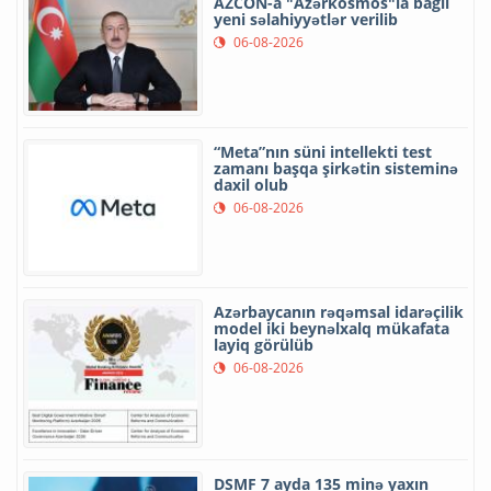
AZCON-a "Azərkosmos"la bağlı
yeni səlahiyyətlər verilib
06-08-2026
“Meta”nın süni intellekti test
zamanı başqa şirkətin sisteminə
daxil olub
06-08-2026
Azərbaycanın rəqəmsal idarəçilik
model iki beynəlxalq mükafata
layiq görülüb
06-08-2026
DSMF 7 ayda 135 minə yaxın