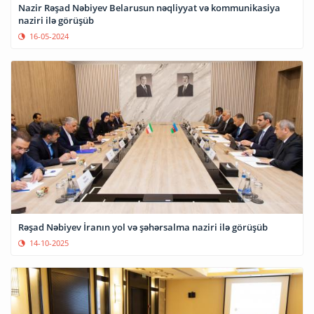
Nazir Rəşad Nəbiyev Belarusun nəqliyyat və kommunikasiya
naziri ilə görüşüb
16-05-2024
Rəşad Nəbiyev İranın yol və şəhərsalma naziri ilə görüşüb
14-10-2025