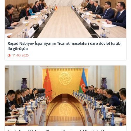
Rəşad Nəbiyev İspaniyanın Ticarət məsələləri üzrə dövlət katibi
ilə görüşüb
11-03-2025