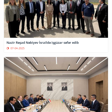
Nazir Rəşad Nəbiyev İsraildə işgüzar səfər edib
07-04-2025