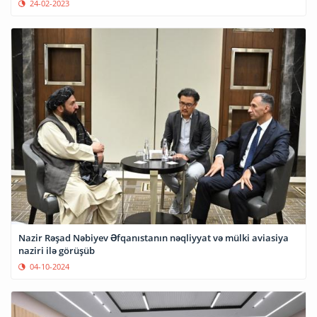
24-02-2023
Nazir Rəşad Nəbiyev Əfqanıstanın nəqliyyat və mülki aviasiya
naziri ilə görüşüb
04-10-2024