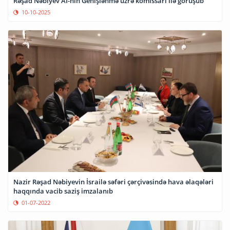
Rəşad Nəbiyev Aİ-nin Genişlənmə üzrə komissarı ilə görüşüb
10-10-2025
Nazir Rəşad Nəbiyevin İsrailə səfəri çərçivəsində hava əlaqələri
haqqında vacib saziş imzalanıb
01-07-2022