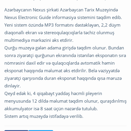
Azərbaycanın Nexus şirkəti Azərbaycan Tarix Muzeyində
Nexus Electronic Guide informasiya sistemini təqdim edib.
Yeni sistem özündə MP3 formatını dəstəkləyən, 2,2 düym
diaqonallı ekran və stereoqulaqcıqlarla təchiz olunmuş
multimediya mərkəzini əks etdirir.
Qurğu muzeyə gələn adama girişdə təqdim olunur. Bundan
sonra ziyarətçi qurğunun ekranında istənilən eksponatın sıra
nömrəsini daxil edir və qulaqcıqlarda avtomatik həmin
eksponat haqqında məlumat əks etdirilir. Belə vəziyyətdə
ziyarətçi qarşısında duran eksponat haqqında qısa məruzə
dinləyir.
Qeyd edək ki, 4 qiqabayt yaddaş həcmli pleyerin
menyusunda 12 dildə məlumat təqdim olunur, quraşdırılmış
akkumulyator isə 8 saat üçün nəzərdə tutulub.
Sistem artıq muzeydə istifadəyə verilib.