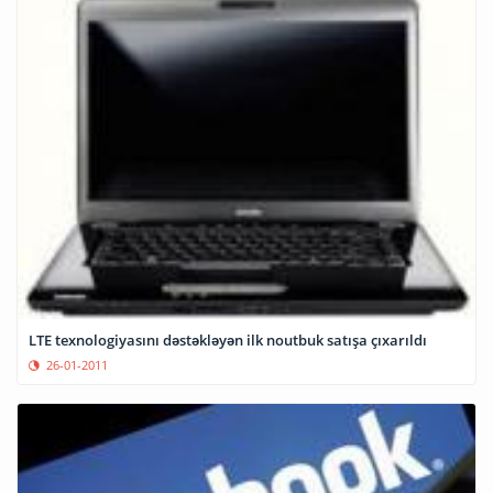
LTE texnologiyasını dəstəkləyən ilk noutbuk satışa çıxarıldı
26-01-2011