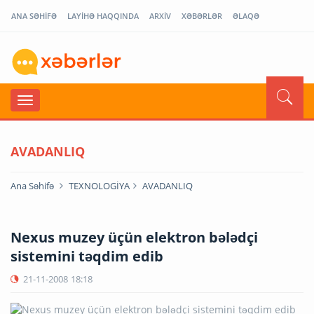
ANA SƏHİFƏ
LAYİHƏ HAQQINDA
ARXİV
XƏBƏRLƏR
ƏLAQƏ
AVADANLIQ
Ana Səhifə
TEXNOLOGİYA
AVADANLIQ
Nexus muzey üçün elektron bələdçi
sistemini təqdim edib
21-11-2008
18:18