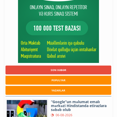
SON XƏBƏR
POPULYAR
YAZARLAR
“Google”un məlumat emalı
mərkəzi Hindistanda etirazlara
səbəb olub
06-08-2026