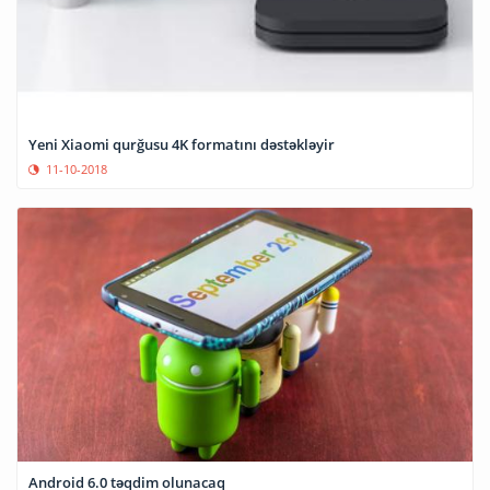
Yeni Xiaomi qurğusu 4K formatını dəstəkləyir
11-10-2018
Android 6.0 təqdim olunacaq