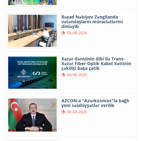
Rəşad Nəbiyev Zəngilanda
vətəndaşların müraciətlərini
dinləyib
06-08-2026
Xəzər dənizinin dibi ilə Trans-
Xəzər Fiber-Optik Kabel Xəttinin
çəkilişi başa çatıb
06-08-2026
AZCON-a "Azərkosmos"la bağlı
yeni səlahiyyətlər verilib
06-08-2026