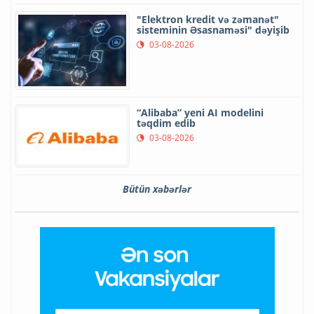
"Elektron kredit və zəmanət"
sisteminin Əsasnaməsi" dəyişib
03-08-2026
“Alibaba” yeni AI modelini
təqdim edib
03-08-2026
Bütün xəbərlər