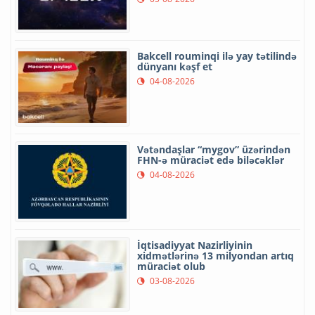
Bakcell rouminqi ilə yay tətilində
dünyanı kəşf et
04-08-2026
Vətəndaşlar “mygov” üzərindən
FHN-ə müraciət edə biləcəklər
04-08-2026
İqtisadiyyat Nazirliyinin
xidmətlərinə 13 milyondan artıq
müraciət olub
03-08-2026