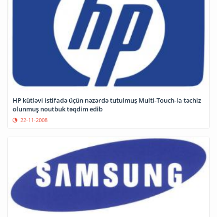
HP kütləvi istifadə üçün nəzərdə tutulmuş Multi-Touch-la təchiz
olunmuş noutbuk təqdim edib
22-11-2008