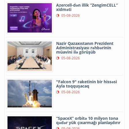
Azercell-dən illik “ZengimCELL”
xidməti
05-08-2026
Nazir Qazaxıstanın Prezident
Administrasiyası rəhbərinin
müavini ilə görüşüb
05-08-2026
"Falcon 9" raketinin bir hissəsi
Ayla toqquşacaq
05-08-2026
“SpaceX” orbitə 10 milyon tona
qədər yük çıxarmağı planlaşdırır
05-08-2026