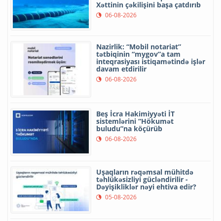
Xəttinin çəkilişini başa çatdırıb
06-08-2026
Nazirlik: “Mobil notariat”
tətbiqinin “mygov”a tam
inteqrasiyası istiqamətində işlər
davam etdirilir
06-08-2026
Beş İcra Hakimiyyəti İT
sistemlərini “Hökumət
buludu”na köçürüb
06-08-2026
Uşaqların rəqəmsal mühitdə
təhlükəsizliyi gücləndirilir -
Dəyişikliklər nəyi ehtiva edir?
05-08-2026