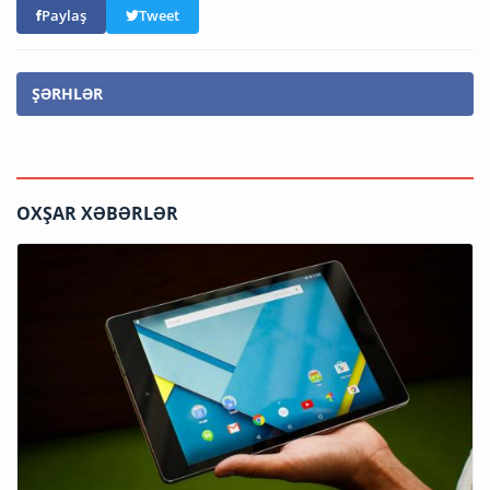
Paylaş
Tweet
ŞƏRHLƏR
OXŞAR XƏBƏRLƏR