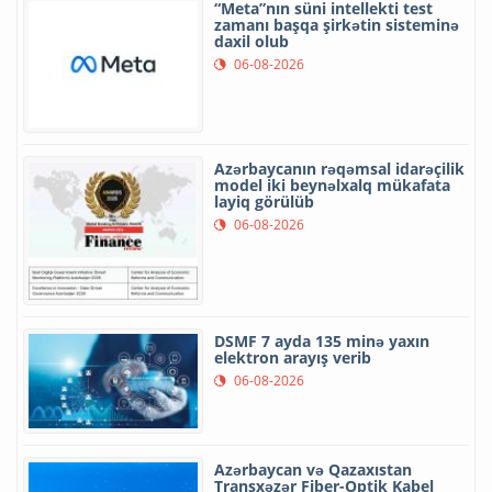
“Meta”nın süni intellekti test
zamanı başqa şirkətin sisteminə
daxil olub
06-08-2026
Azərbaycanın rəqəmsal idarəçilik
model iki beynəlxalq mükafata
layiq görülüb
06-08-2026
DSMF 7 ayda 135 minə yaxın
elektron arayış verib
06-08-2026
Azərbaycan və Qazaxıstan
Transxəzər Fiber-Optik Kabel