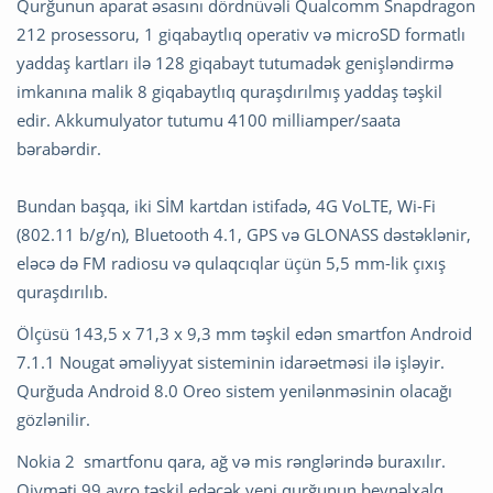
Qurğunun aparat əsasını dördnüvəli Qualcomm Snapdragon
212 prosessoru, 1 giqabaytlıq operativ və microSD formatlı
yaddaş kartları ilə 128 giqabayt tutumadək genişləndirmə
imkanına malik 8 giqabaytlıq quraşdırılmış yaddaş təşkil
edir. Akkumulyator tutumu 4100 milliamper/saata
bərabərdir.
Bundan başqa, iki SİM kartdan istifadə, 4G VoLTE, Wi-Fi
(802.11 b/g/n), Bluetooth 4.1, GPS və GLONASS dəstəklənir,
eləcə də FM radiosu və qulaqcıqlar üçün 5,5 mm-lik çıxış
quraşdırılıb.
Ölçüsü 143,5 x 71,3 x 9,3 mm təşkil edən smartfon Android
7.1.1 Nougat əməliyyat sisteminin idarəetməsi ilə işləyir.
Qurğuda Android 8.0 Oreo sistem yenilənməsinin olacağı
gözlənilir.
Nokia 2 smartfonu qara, ağ və mis rənglərində buraxılır.
Qiyməti 99 avro təşkil edəcək yeni qurğunun beynəlxalq