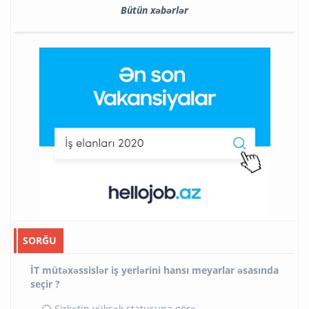
Bütün xəbərlər
SORĞU
İT mütəxəssislər iş yerlərini hansı meyarlar əsasında
seçir ?
Şirkətin yüksək statusuna görə