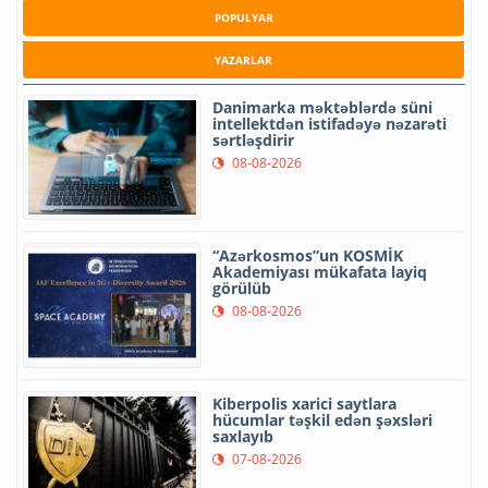
POPULYAR
YAZARLAR
Danimarka məktəblərdə süni
intellektdən istifadəyə nəzarəti
sərtləşdirir
08-08-2026
“Azərkosmos”un KOSMİK
Akademiyası mükafata layiq
görülüb
08-08-2026
Kiberpolis xarici saytlara
hücumlar təşkil edən şəxsləri
saxlayıb
07-08-2026