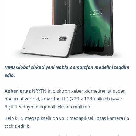
HMD Global şirkəti yeni Nokia 2 smartfon modelini təqdim
edib.
Xeberler.az
NRYTN-in elektron xəbər xidmətinə istinadən
məlumat verir ki, smartfon HD (720 x 1280 piksel) təsvir
ölçülü 5 düym diaqonallı ekrana malikdir.
Belə ki, 5 meqapikselli ön və 8 meqapikselli əsas kamera ilə
təchiz edilib.