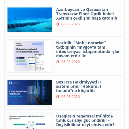
Azərbaycan və Qazaxıstan
Transxəzər Fiber-Optik Kabel
Xəttinin çəkilişini başa çatdırıb
06-08-2026
Nazirlik: “Mobil notariat”
tətbiqinin “mygov”a tam
inteqrasiyası istiqamətində işlər
davam etdirilir
06-08-2026
Beş İcra Hakimiyyəti İT
sistemlərini “Hökumət
buludu”na köçürüb
06-08-2026
Uşaqların rəqəmsal mühitdə
təhlükəsizliyi gücləndirilir -
Dəyişikliklər nəyi ehtiva edir?