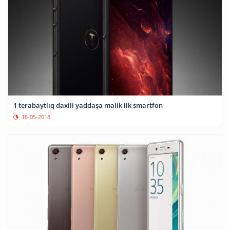
1 terabaytlıq daxili yaddaşa malik ilk smartfon
18-05-2018