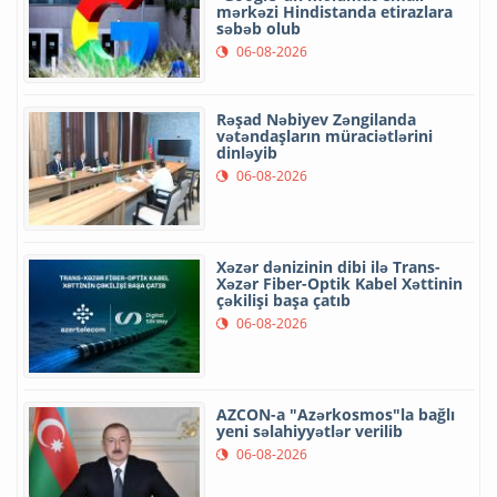
mərkəzi Hindistanda etirazlara
səbəb olub
06-08-2026
Rəşad Nəbiyev Zəngilanda
vətəndaşların müraciətlərini
dinləyib
06-08-2026
Xəzər dənizinin dibi ilə Trans-
Xəzər Fiber-Optik Kabel Xəttinin
çəkilişi başa çatıb
06-08-2026
AZCON-a "Azərkosmos"la bağlı
yeni səlahiyyətlər verilib
06-08-2026