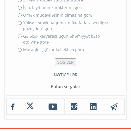
İşin, layihənin xarakterinə görə
Əmək müqaviləsinin olmasına görə
Yüksək əmək haqqına, mükafatlara və digər
güzəştlərə görə
Gələcək karyerası üçün əhəmiyyət kəsb
etdiyinə görə
Maraqlı, işgüzar kollektivə görə
NƏTİCƏLƏR
Bütün sorğular