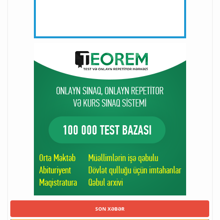
SON XƏBƏR