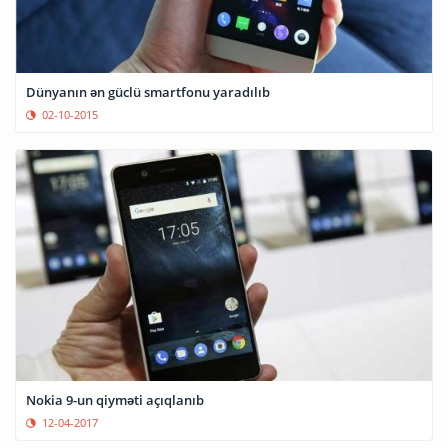
Dünyanın ən güclü smartfonu yaradılıb
02-10-2015
Nokia 9-un qiyməti açıqlanıb
12-04-2017