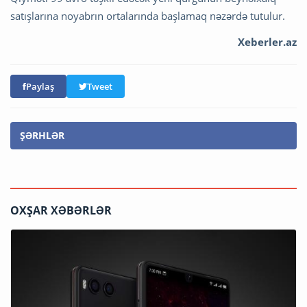
satışlarına noyabrın ortalarında başlamaq nəzərdə tutulur.
Xeberler.az
Paylaş
Tweet
ŞƏRHLƏR
OXŞAR XƏBƏRLƏR