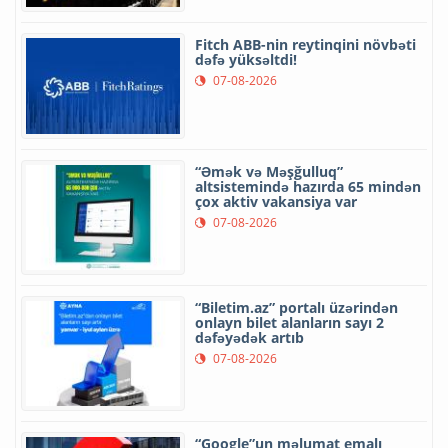
Fitch ABB-nin reytinqini növbəti
dəfə yüksəltdi!
07-08-2026
“Əmək və Məşğulluq”
altsistemində hazırda 65 mindən
çox aktiv vakansiya var
07-08-2026
“Biletim.az” portalı üzərindən
onlayn bilet alanların sayı 2
dəfəyədək artıb
07-08-2026
“Google”un məlumat emalı