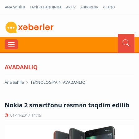
ANA SƏHİFƏ
LAYİHƏ HAQQINDA
ARXİV
XƏBƏRLƏR
ƏLAQƏ
AVADANLIQ
Ana Səhifə
TEXNOLOGİYA
AVADANLIQ
Nokia 2 smartfonu rəsmən təqdim edilib
01-11-2017
14:46