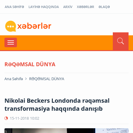
ANA SƏHİFƏ
LAYİHƏ HAQQINDA
ARXİV
XƏBƏRLƏR
ƏLAQƏ
RƏQƏMSAL DÜNYA
Ana Səhifə
RƏQƏMSAL DÜNYA
Nikolai Beckers Londonda rəqəmsal
transformasiya haqqında danışıb
15-11-2018
10:02