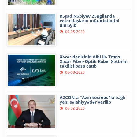
Rəşad Nəbiyev Zəngilanda
vətəndaşların müraciətlərini
dinləyib
06-08-2026
Xəzər dənizinin dibi ilə Trans-
Xəzər Fiber-Optik Kabel Xəttinin
çəkilişi başa çatıb
06-08-2026
AZCON-a "Azərkosmos"la bağlı
yeni səlahiyyətlər verilib
06-08-2026