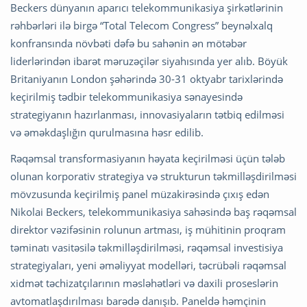
Beckers dünyanın aparıcı telekommunikasiya şirkətlərinin
rəhbərləri ilə birgə “Total Telecom Congress” beynəlxalq
konfransında növbəti dəfə bu sahənin ən mötəbər
liderlərindən ibarət məruzəçilər siyahısında yer alıb. Böyük
Britaniyanın London şəhərində 30-31 oktyabr tarixlərində
keçirilmiş tədbir telekommunikasiya sənayesində
strategiyanın hazırlanması, innovasiyaların tətbiq edilməsi
və əməkdaşlığın qurulmasına həsr edilib.
Rəqəmsal transformasiyanın həyata keçirilməsi üçün tələb
olunan korporativ strategiya və strukturun təkmilləşdirilməsi
mövzusunda keçirilmiş panel müzakirəsində çıxış edən
Nikolai Beckers, telekommunikasiya sahəsində baş rəqəmsal
direktor vəzifəsinin rolunun artması, iş mühitinin proqram
təminatı vasitəsilə təkmilləşdirilməsi, rəqəmsal investisiya
strategiyaları, yeni əməliyyat modelləri, təcrübəli rəqəmsal
xidmət təchizatçılarının məsləhətləri və daxili proseslərin
avtomatlaşdırılması barədə danışıb. Paneldə həmçinin