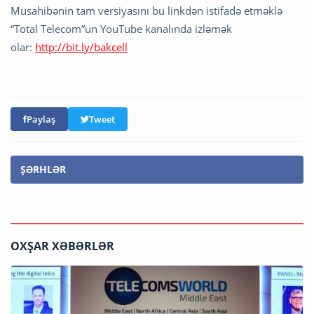
Müsahibənin tam versiyasını bu linkdən istifadə etməklə
“Total Telecom”un YouTube kanalında izləmək
olar:
http://bit.ly/bakcell
Paylaş
Tweet
ŞƏRHLƏR
OXŞAR XƏBƏRLƏR