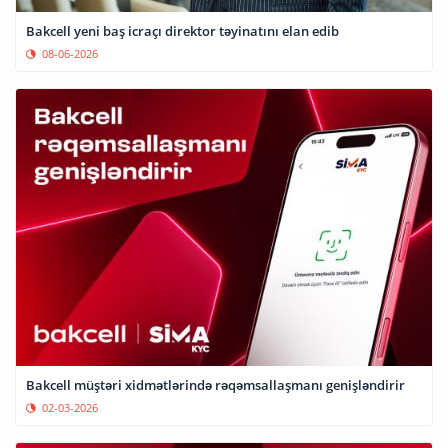
Bakcell yeni baş icraçı direktor təyinatını elan edib
08-06-2026
Bakcell müştəri xidmətlərində rəqəmsallaşmanı genişləndirir
02-03-2026