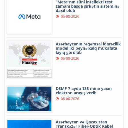
“Meta”nın süni intellekti test
zamanı başqa şirkətin sisteminə
daxil olub
06-08-2026
Azərbaycanın rəqəmsal idarəçilik
model iki beynəlxalq mükafata
layiq görülüb
06-08-2026
DSMF 7 ayda 135 minə yaxın
elektron arayış verib
06-08-2026
Azərbaycan və Qazaxıstan
Transxəzər Fiber-Optik Kabel