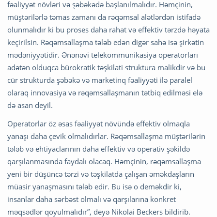
fəaliyyət növləri və şəbəkədə başlanılmalıdır. Həmçinin,
müştərilərlə təmas zamanı da rəqəmsal alətlərdən istifadə
olunmalıdır ki bu proses daha rahat və effektiv tərzdə həyata
keçirilsin. Rəqəmsallaşma tələb edən digər sahə isə şirkətin
mədəniyyətidir. Ənənəvi telekommunikasiya operatorları
adətən olduqca bürokratik təşkilati struktura malikdir və bu
cür strukturda şəbəkə və marketinq fəaliyyəti ilə paralel
olaraq innovasiya və rəqəmsallaşmanın tətbiq edilməsi elə
də asan deyil.
Operatorlar öz əsas fəaliyyət növündə effektiv olmaqla
yanaşı daha çevik olmalıdırlar. Rəqəmsallaşma müştərilərin
tələb və ehtiyaclarının daha effektiv və operativ şəkildə
qarşılanmasında faydalı olacaq. Həmçinin, rəqəmsallaşma
yeni bir düşüncə tərzi və təşkilatda çalışan əməkdaşların
müasir yanaşmasını tələb edir. Bu isə o deməkdir ki,
insanlar daha sərbəst olmalı və qarşılarına konkret
məqsədlər qoyulmalıdır”, deyə Nikolai Beckers bildirib.