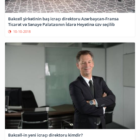
Bakcell şirkətinin baş icraçı direktoru Azərbaycan-Fransa
Ticarət və Sənaye Palatasının İdarə Heyətinə üzv seçilib
10-10-2018
Bakcell-in yeni icraçı direktoru kimdir?