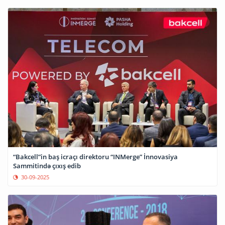
“Bakcell”in baş icraçı direktoru “INMerge” İnnovasiya
Sammitində çıxış edib
30-09-2025