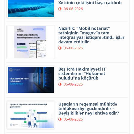
Xəttinin çəkilişini başa çatdırıb
06-08-2026
Nazirlik: “Mobil notariat”
tətbiqinin “mygov”a tam
inteqrasiyası istiqamətində işlər
davam etdirilir
06-08-2026
Beş İcra Hakimiyyəti İT
sistemlərini “Hökumət
buludu”na köçürüb
06-08-2026
Uşaqların rəqəmsal mühitdə
təhlükəsizliyi gücləndirilir -
Dəyişikliklər nəyi ehtiva edir?
05-08-2026