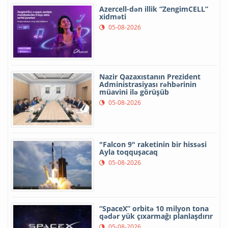
Azercell-dən illik “ZengimCELL”
xidməti
05-08-2026
Nazir Qazaxıstanın Prezident
Administrasiyası rəhbərinin
müavini ilə görüşüb
05-08-2026
"Falcon 9" raketinin bir hissəsi
Ayla toqquşacaq
05-08-2026
“SpaceX” orbitə 10 milyon tona
qədər yük çıxarmağı planlaşdırır
05-08-2026