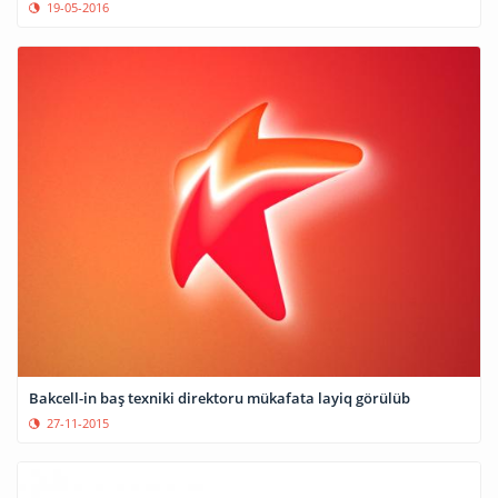
19-05-2016
Bakcell-in baş texniki direktoru mükafata layiq görülüb
27-11-2015