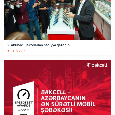
50 abunəçi Bakcell-dən hədiyyə qazanıb
03-10-2018