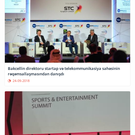
Bakcellin direktoru startap və telekommunikasiya sahəsinin
rəqəmsallaşmasından danışdı
24-09-2018