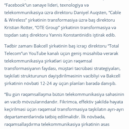
“Facebook”un sənaye lideri, texnologiya və
telekommunikasiya üzrə direktoru Daniyel Auqsten, “Cable
& Wireless” şirkətinin transformasiya üzrə baş direktoru
Kristian Rotter, “OTE Group” şirkətinin transformasiya və
topdan satış direktoru Yannis Konstantinidis iştirak edib.
Tədbir zamanı Bakcell şirkətinin baş icraçı direktoru “Total
Telecom”un YouTube kanalı üçün geniş müsahibə verərək
telekommunikasiya şirkətləri üçün rəqəmsal
transformasiyanın faydası, müştəri təcrübəsi strategiyaları,
təşkilati strukturunun dəyişdirilməsinin vacibliyi və Bakcell
şirkətinin növbəti 12-24 ay üçün planları barədə danışıb.
“Bu gün rəqəmsallaşma bütün telekommunikasiya sahəsinin
ən vacib mövzularındandır. Fikrimcə, effektiv şəkildə həyata
keçirilməsi üçün rəqəmsal transformasiya təşkilatın ayrı-ayrı
departamentlərində tətbiq edilməlidir. İlk növbədə,
rəqəmsallaşdırma telekommunikasiya şirkətinin əsas