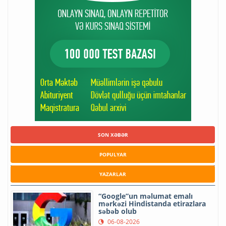
SON XƏBƏR
POPULYAR
YAZARLAR
“Google”un məlumat emalı
mərkəzi Hindistanda etirazlara
səbəb olub
06-08-2026