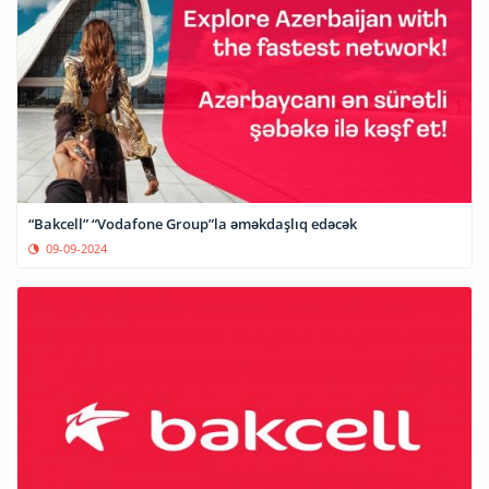
“Bakcell” “Vodafone Group”la əməkdaşlıq edəcək
09-09-2024