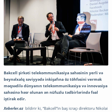
Bakcell şirkəti telekommunikasiya sahəsinin yerli və
beynəlxalq səviyyədə inkişafına öz töhfəsini vermək
məqsədilə dünyanın telekommunikasiya və innovasiya
sahəsinə həsr olunan ən nüfuzlu tədbirlərində fəal
iştirak edir.
Xeberler.az
bildirir ki, “Bakcell”in baş icraçı direktoru Nikolai