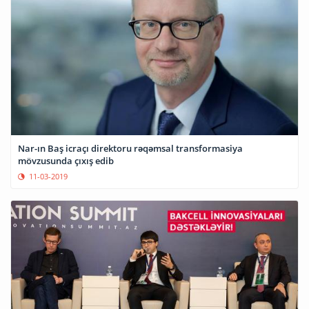
Nar-ın Baş icraçı direktoru rəqəmsal transformasiya
mövzusunda çıxış edib
11-03-2019