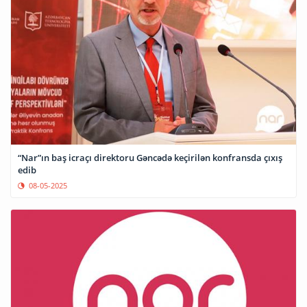
“Nar”ın baş icraçı direktoru Gəncədə keçirilən konfransda çıxış
edib
08-05-2025