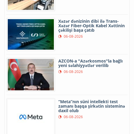
Xəzər dənizinin dibi ilə Trans-
Xəzər Fiber-Optik Kabel Xəttinin
çəkilişi başa çatıb
06-08-2026
AZCON-a "Azərkosmos"la bağlı
yeni səlahiyyətlər verilib
06-08-2026
“Meta”nın süni intellekti test
zamanı başqa şirkətin sisteminə
daxil olub
06-08-2026