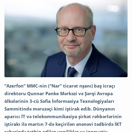
“Azerfon” MMC-nin (“Nar” ticarət nşanı) baş icraçı
direktoru Qunnar Panke Mərkəzi və Şərqi Avropa
ölkələrinin 3-cü Sofia İnformasiya Texnologiyaları
Sammitində məruzəçi kimi iştirak edib. Dünyanın
aparıcı İT və telekommunikasiya şirkət rəhbərlərinin
iştirakı ilə martın 7-də keçirilən ənənəvi tədbirdə İKT
sahəsində tətbiq edilən yeniliklər və innovativ