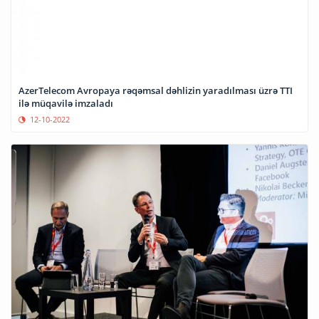
AzerTelecom Avropaya rəqəmsal dəhlizin yaradılması üzrə TTI
ilə müqavilə imzaladı
12-10-2022