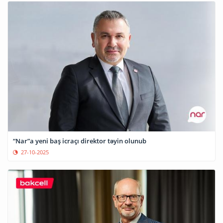
“Nar”a yeni baş icraçı direktor təyin olunub
27-10-2025