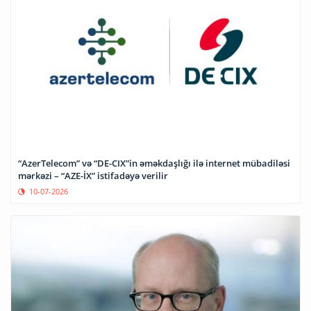
“AzerTelecom” və “DE-CIX”in əməkdaşlığı ilə internet mübadiləsi
mərkəzi – “AZE-İX” istifadəyə verilir
10-07-2026