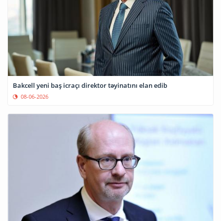
Bakcell yeni baş icraçı direktor təyinatını elan edib
08-06-2026