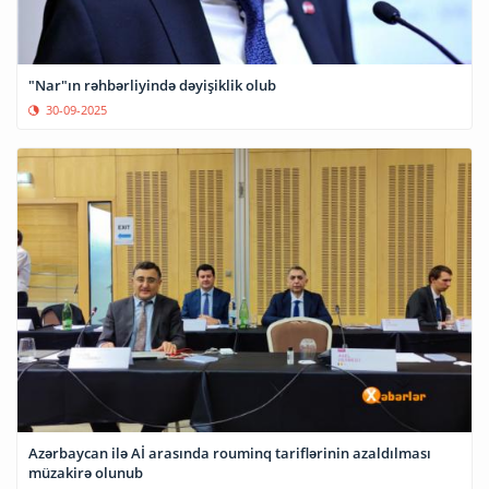
"Nar"ın rəhbərliyində dəyişiklik olub
30-09-2025
Azərbaycan ilə Aİ arasında rouminq tariflərinin azaldılması
müzakirə olunub