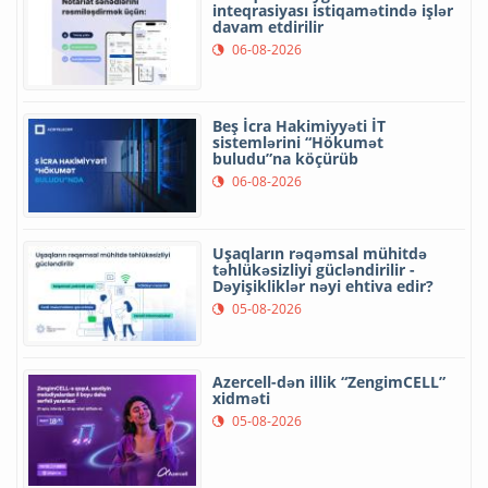
inteqrasiyası istiqamətində işlər
davam etdirilir
06-08-2026
Beş İcra Hakimiyyəti İT
sistemlərini “Hökumət
buludu”na köçürüb
06-08-2026
Uşaqların rəqəmsal mühitdə
təhlükəsizliyi gücləndirilir -
Dəyişikliklər nəyi ehtiva edir?
05-08-2026
Azercell-dən illik “ZengimCELL”
xidməti
05-08-2026