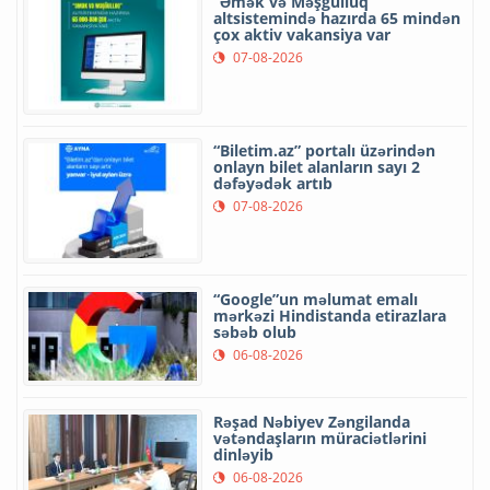
“Əmək və Məşğulluq”
altsistemində hazırda 65 mindən
çox aktiv vakansiya var
07-08-2026
“Biletim.az” portalı üzərindən
onlayn bilet alanların sayı 2
dəfəyədək artıb
07-08-2026
“Google”un məlumat emalı
mərkəzi Hindistanda etirazlara
səbəb olub
06-08-2026
Rəşad Nəbiyev Zəngilanda
vətəndaşların müraciətlərini
dinləyib
06-08-2026