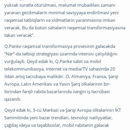
yüksək sürətlə ötürülməsi, məlumat mübadiləsi zamanı
yaranan gecikmələrin minimal səviyyəyə endirilməsi yeni
rəqəmsal tətbiqlərin və xidmətlərin yaranmasına imkan
verəcək. Bu da bütün sahələrin rəqəmsal transformasiyasına
təkan verəcək”.
Q.Panke rəqəmsal transformasiya prosesinin gələcəkdə
“Nar”-da tətbiqi strategiyası üzərində intensiv çalışıldığını
vurğulayb. Qeyd edək ki, Q.Panke sabit və mobil
telekommunikasiya, internet və media/TV sahəsində 20
ildən artıq təcrübəyə malikdir. O, Almaniya, Fransa, Şərqi
Avropa, Latın Amerikası və Yaxın Şərq ölkələrinin bir-
birindən fərqli rabitə bazarlarında zəngin iş təcrübəsi
qazanıb.
Qeyd edək ki, 3-cü Mərkəzi və Şərqi Avropa ölkələrinin İKT
Sammitində yeni bazar trendləri, texnoloji nailiyyətlər,
çağdaş ideya və təşəbbüslər, mobil rabitənin gələcək