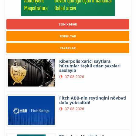
SON XƏBƏR
POPULYAR
YAZARLAR
Kiberpolis xarici saytlara
hücumlar təşkil edən şəxsləri
saxlayıb
07-08-2026
Fitch ABB-nin reytinqini növbəti
dəfə yüksəltdi!
07-08-2026