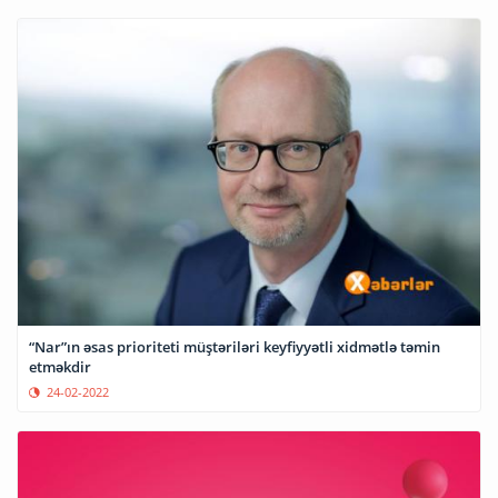
“Nar”ın əsas prioriteti müştəriləri keyfiyyətli xidmətlə təmin
etməkdir
24-02-2022