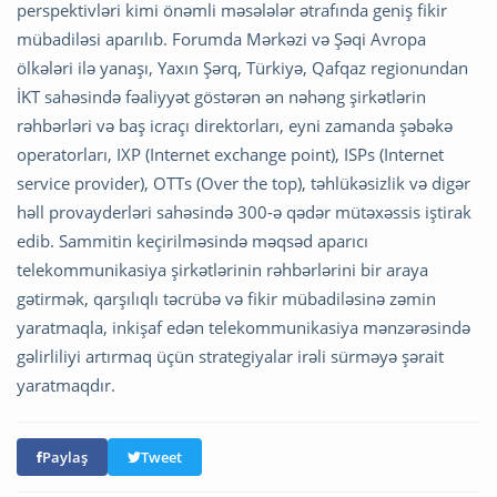
perspektivləri kimi önəmli məsələlər ətrafında geniş fikir
mübadiləsi aparılıb. Forumda Mərkəzi və Şəqi Avropa
ölkələri ilə yanaşı, Yaxın Şərq, Türkiyə, Qafqaz regionundan
İKT sahəsində fəaliyyət göstərən ən nəhəng şirkətlərin
rəhbərləri və baş icraçı direktorları, eyni zamanda şəbəkə
operatorları, IXP (Internet exchange point), ISPs (Internet
service provider), OTTs (Over the top), təhlükəsizlik və digər
həll provayderləri sahəsində 300-ə qədər mütəxəssis iştirak
edib. Sammitin keçirilməsində məqsəd aparıcı
telekommunikasiya şirkətlərinin rəhbərlərini bir araya
gətirmək, qarşılıqlı təcrübə və fikir mübadiləsinə zəmin
yaratmaqla, inkişaf edən telekommunikasiya mənzərəsində
gəlirliliyi artırmaq üçün strategiyalar irəli sürməyə şərait
yaratmaqdır.
Paylaş
Tweet