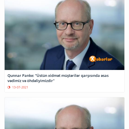
Qunnar Panke: “Üstün xidmət müştərilər qarşısında əsas
vədimiz və öhdəliyimizdir"
13-07-2021