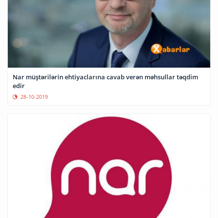
Nar müştərilərin ehtiyaclarına cavab verən məhsullar təqdim
edir
28-10-2019