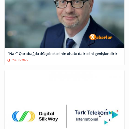
"Nar" Qarabağda 4G şəbəkəsinin əhatə dairəsini genişləndirir
29-03-2022