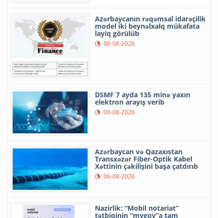
Azərbaycanın rəqəmsal idarəçilik
model iki beynəlxalq mükafata
layiq görülüb
06-08-2026
DSMF 7 ayda 135 minə yaxın
elektron arayış verib
06-08-2026
Azərbaycan və Qazaxıstan
Transxəzər Fiber-Optik Kabel
Xəttinin çəkilişini başa çatdırıb
06-08-2026
Nazirlik: “Mobil notariat”
tətbiqinin “mygov”a tam