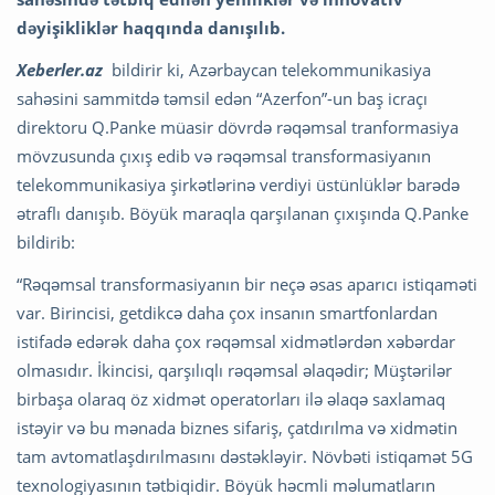
dəyişikliklər haqqında danışılıb.
Xeberler.az
bildirir ki, Azərbaycan telekommunikasiya
sahəsini sammitdə təmsil edən “Azerfon”-un baş icraçı
direktoru Q.Panke müasir dövrdə rəqəmsal tranformasiya
mövzusunda çıxış edib və rəqəmsal transformasiyanın
telekommunikasiya şirkətlərinə verdiyi üstünlüklər barədə
ətraflı danışıb. Böyük maraqla qarşılanan çıxışında Q.Panke
bildirib:
“Rəqəmsal transformasiyanın bir neçə əsas aparıcı istiqaməti
var. Birincisi, getdikcə daha çox insanın smartfonlardan
istifadə edərək daha çox rəqəmsal xidmətlərdən xəbərdar
olmasıdır. İkincisi, qarşılıqlı rəqəmsal əlaqədir; Müştərilər
birbaşa olaraq öz xidmət operatorları ilə əlaqə saxlamaq
istəyir və bu mənada biznes sifariş, çatdırılma və xidmətin
tam avtomatlaşdırılmasını dəstəkləyir. Növbəti istiqamət 5G
texnologiyasının tətbiqidir. Böyük həcmli məlumatların