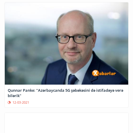
Qunnar Panke: "Azərbaycanda 5G şəbəkəsini də istifadəyə verə
bilərik"
12-03-2021