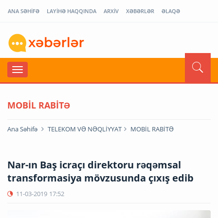
ANA SƏHİFƏ
LAYİHƏ HAQQINDA
ARXİV
XƏBƏRLƏR
ƏLAQƏ
MOBİL RABİTƏ
Ana Səhifə
TELEKOM VƏ NƏQLİYYAT
MOBİL RABİTƏ
Nar-ın Baş icraçı direktoru rəqəmsal
transformasiya mövzusunda çıxış edib
11-03-2019
17:52