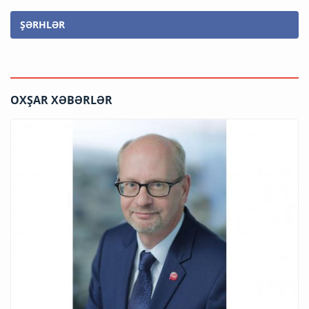
ŞƏRHLƏR
OXŞAR XƏBƏRLƏR