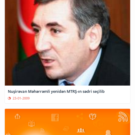
Nuşirəvan Məhərrəmli yenidən MTRŞ-ın sədri seçilib
23-01-2009