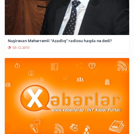
Nuşirəvan Məhərrəmli “Azadlıq” radiosu haqda nə dedi?
03-12-2010