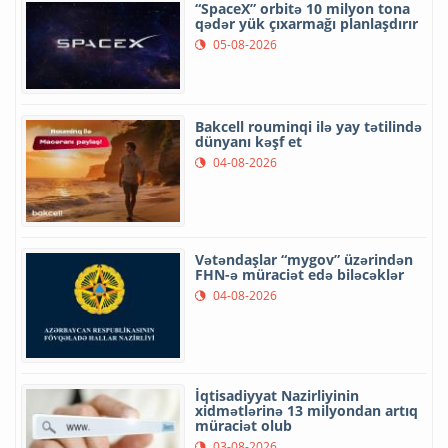
“SpaceX” orbitə 10 milyon tona
qədər yük çıxarmağı planlaşdırır
05-08-2026
Bakcell rouminqi ilə yay tətilində
dünyanı kəşf et
04-08-2026
Vətəndaşlar “mygov” üzərindən
FHN-ə müraciət edə biləcəklər
04-08-2026
İqtisadiyyat Nazirliyinin
xidmətlərinə 13 milyondan artıq
müraciət olub
03-08-2026