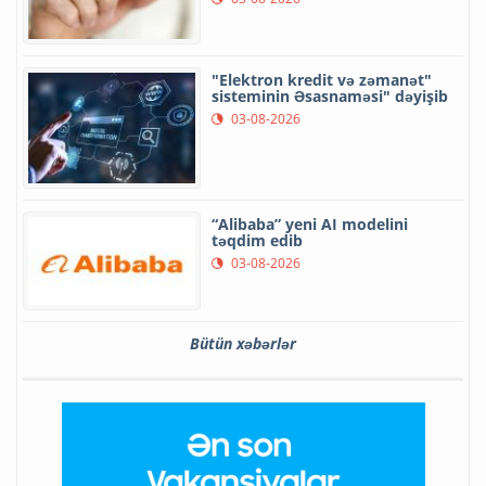
"Elektron kredit və zəmanət"
sisteminin Əsasnaməsi" dəyişib
03-08-2026
“Alibaba” yeni AI modelini
təqdim edib
03-08-2026
Bütün xəbərlər