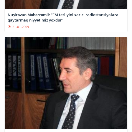
Nuşirəvan Məhərrəmli: “FM tezliyini xarici radiostansiyalara
qaytarmaq niyyətimiz yoxdur”
21-01-2009