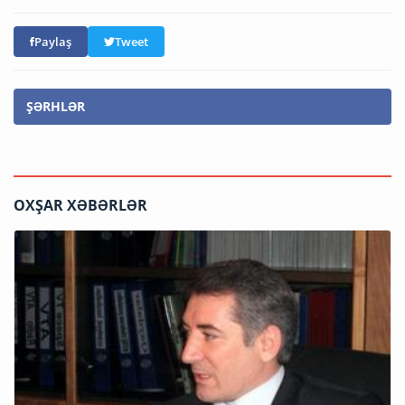
Paylaş
Tweet
ŞƏRHLƏR
OXŞAR XƏBƏRLƏR