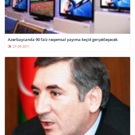
Azərbaycanda 90 faiz rəqəmsal yayıma keçid gerçəkləşəcək
27-09-2011