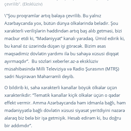
\"Şou proqramlar artıq bəlaya çevrilib. Bu yalnız
Azərbaycanda yox, bütün dünya ölkələrində belədir. Şou
xarakterli verilişlərin həddindən artıq baş alıb getməsi, bizi
məcbur etdi ki, “Mədəniyyət” kanalı yaradaq. Ümid edirik ki,
bu kanal öz üzərində düşən işi görəcək. Bizim əsas
məqsədimiz dövlətin yardımı ilə bu sahəyə xüsusi diqqət
ayırmaqdır”. Bu sözləri xeberler.az-a eksklüziv
müsahibəsində Milli Televiziya və Radio Şurasının (MTRŞ)
sədri Nuşirəvan Məhərrəmli deyib.
O bildirib ki, sahə xarakterli kanallar böyük ölkələr üçün
xarakterikdir: “Tematik kanallar kiçik ölkələr üçün o qədər
effekt vermir. Amma Azərbaycanda həm idmanla bağlı, həm
mədəniyyətlə bağlı dövlətin xüsusi siyasət yeritdiyini nəzərə
alaraq biz belə bir işə getmişik. Hesab edirəm ki, bu doğru
bir addımdır”.