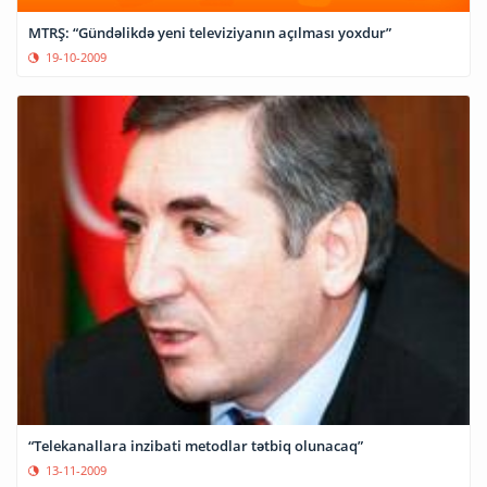
MTRŞ: “Gündəlikdə yeni televiziyanın açılması yoxdur”
19-10-2009
“Telekanallara inzibati metodlar tətbiq olunacaq”
13-11-2009