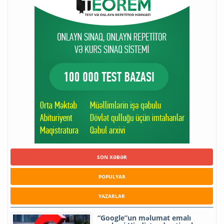
SON XƏBƏR
POPULYAR
YAZARLAR
“Google”un məlumat emalı