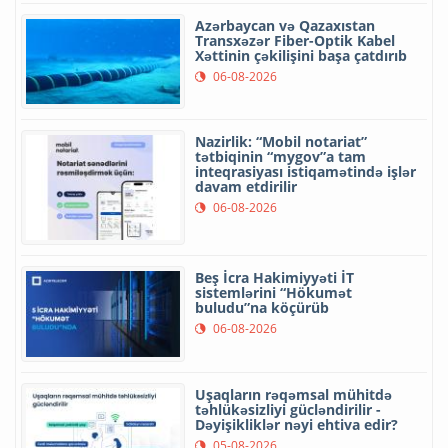
Azərbaycan və Qazaxıstan
Transxəzər Fiber-Optik Kabel
Xəttinin çəkilişini başa çatdırıb
06-08-2026
Nazirlik: “Mobil notariat”
tətbiqinin “mygov”a tam
inteqrasiyası istiqamətində işlər
davam etdirilir
06-08-2026
Beş İcra Hakimiyyəti İT
sistemlərini “Hökumət
buludu”na köçürüb
06-08-2026
Uşaqların rəqəmsal mühitdə
təhlükəsizliyi gücləndirilir -
Dəyişikliklər nəyi ehtiva edir?
05-08-2026