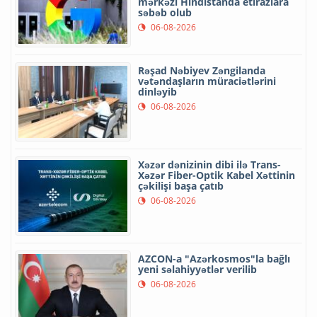
mərkəzi Hindistanda etirazlara
səbəb olub
06-08-2026
Rəşad Nəbiyev Zəngilanda
vətəndaşların müraciətlərini
dinləyib
06-08-2026
Xəzər dənizinin dibi ilə Trans-
Xəzər Fiber-Optik Kabel Xəttinin
çəkilişi başa çatıb
06-08-2026
AZCON-a "Azərkosmos"la bağlı
yeni səlahiyyətlər verilib
06-08-2026