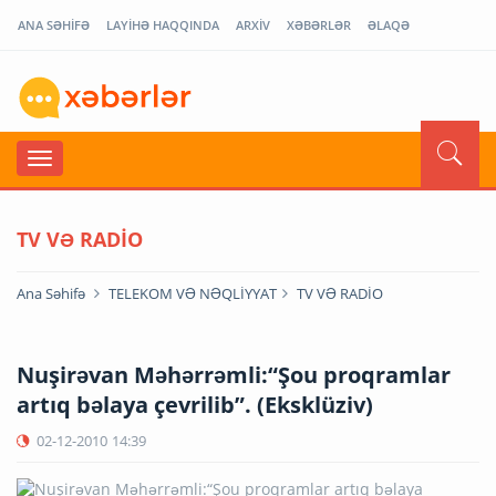
ANA SƏHİFƏ
LAYİHƏ HAQQINDA
ARXİV
XƏBƏRLƏR
ƏLAQƏ
TV VƏ RADİO
Ana Səhifə
TELEKOM VƏ NƏQLİYYAT
TV VƏ RADİO
Nuşirəvan Məhərrəmli:“Şou proqramlar
artıq bəlaya çevrilib”. (Eksklüziv)
02-12-2010
14:39