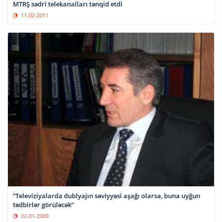
MTRŞ sədri telekanalları tənqid etdi
11-02-2011
“Televiziyalarda dublyajın səviyyəsi aşağı olarsa, buna uyğun
tədbirlər görüləcək”
22-01-2009