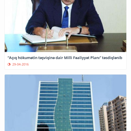
“Açıq hökumətin təşviqinə dair Milli Fəaliyyət Planı” təsdiqlənib
29-04-2016