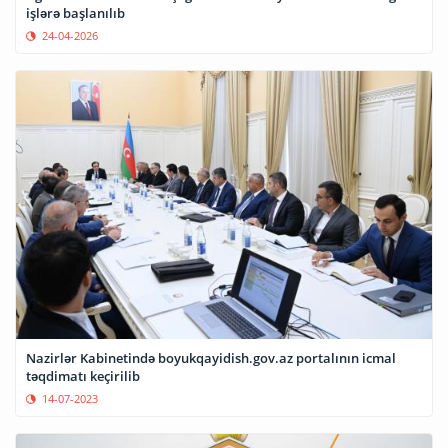
işlərə başlanılıb
24-04-2026
Nazirlər Kabinetində boyukqayidish.gov.az portalının icmal
təqdimatı keçirilib
14-07-2023