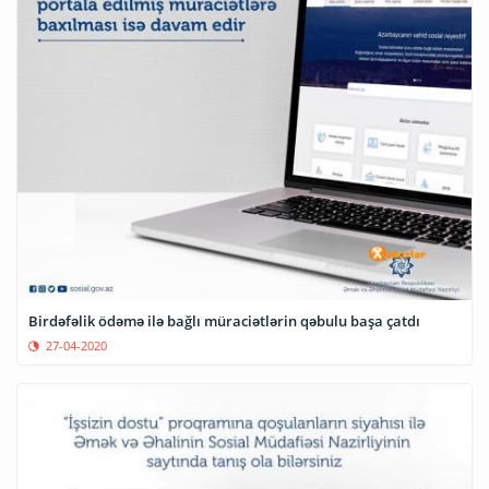
Birdəfəlik ödəmə ilə bağlı müraciətlərin qəbulu başa çatdı
27-04-2020