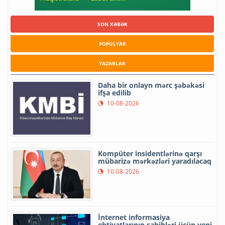
SON XƏBƏR
POPULYAR
YAZARLAR
Daha bir onlayn mərc şəbəkəsi
ifşa edilib
10-08-2026
Kompüter insidentlərinə qarşı
mübarizə mərkəzləri yaradılacaq
10-08-2026
İnternet informasiya
ehtiyatlarının sahibləri üçün yeni