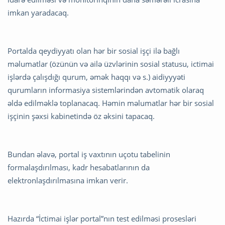
imkan yaradacaq.
Portalda qeydiyyatı olan hər bir sosial işçi ilə bağlı
məlumatlar (özünün və ailə üzvlərinin sosial statusu, ictimai
işlərdə çalışdığı qurum, əmək haqqı və s.) aidiyyyəti
qurumların informasiya sistemlərindən avtomatik olaraq
əldə edilməklə toplanacaq. Həmin məlumatlar hər bir sosial
işçinin şəxsi kabinetində öz əksini tapacaq.
Bundan əlavə, portal iş vaxtının uçotu tabelinin
formalaşdırılması, kadr hesabatlarının da
elektronlaşdırılmasına imkan verir.
Hazırda “İctimai işlər portal”nın test edilməsi prosesləri