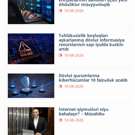
öhdəliklər müəyyənləşib
10-08-2026
Təhlükəsizlik boşluqları
aşkarlanmış dövlət informasiya
resurslarının sayı iyulda kəskin
artıb
10-08-2026
Dövlət qurumlarına
kiberhücumlar 10 faizədək azalıb
10-08-2026
İnternet qiymətləri niyə
bahalaşır? – Müsahibə
10-08-2026