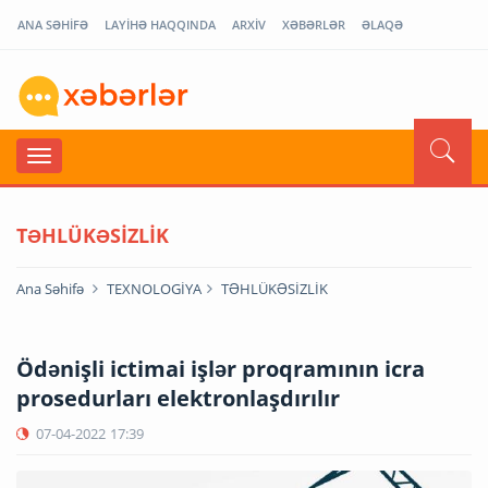
ANA SƏHİFƏ
LAYİHƏ HAQQINDA
ARXİV
XƏBƏRLƏR
ƏLAQƏ
TƏHLÜKƏSİZLİK
Ana Səhifə
TEXNOLOGİYA
TƏHLÜKƏSİZLİK
Ödənişli ictimai işlər proqramının icra
prosedurları elektronlaşdırılır
07-04-2022
17:39