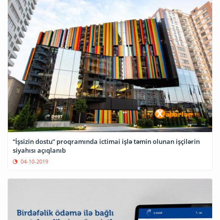
“İşsizin dostu” proqramında ictimai işlə təmin olunan işçilərin
siyahısı açıqlanıb
04-10-2019