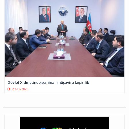
Dövlət Xidmətində seminar-müşavirə keçirilib
29-12-2025