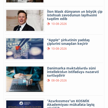
İlon Mask dünyanın ən böyük çip
istehsalı zavodunun layihəsini
təqdim edib
10-08-2026
"Apple" şirkətinin yaddaş
çiplərini sınaqdan keçirir
10-08-2026
Danimarka məktəblərdə süni
intellektdən istifadəyə nəzarəti
sərtləşdirir
08-08-2026
“Azərkosmos”un KOSMİK
Akademiyası mükafata layiq