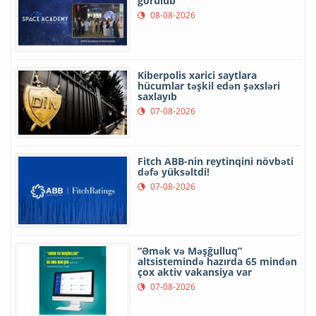
görülüb
08-08-2026
Kiberpolis xarici saytlara
hücumlar təşkil edən şəxsləri
saxlayıb
07-08-2026
Fitch ABB-nin reytinqini növbəti
dəfə yüksəltdi!
07-08-2026
“Əmək və Məşğulluq”
altsistemində hazırda 65 mindən
çox aktiv vakansiya var
07-08-2026