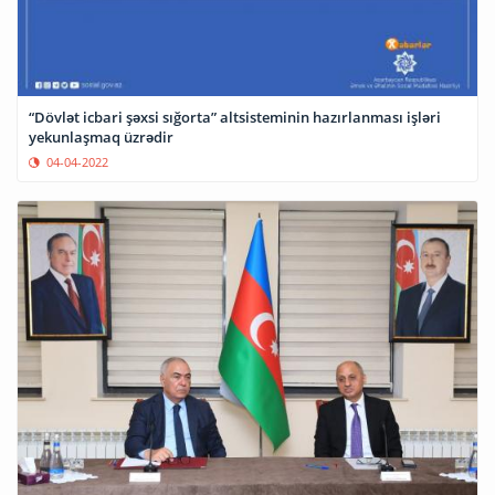
“Dövlət icbari şəxsi sığorta” altsisteminin hazırlanması işləri
yekunlaşmaq üzrədir
04-04-2022