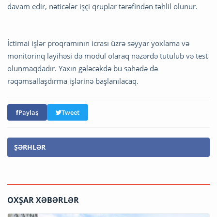
davam edir, nəticələr işçi qruplar tərəfindən təhlil olunur.
İctimai işlər proqramının icrası üzrə səyyar yoxlama və
monitorinq layihəsi də modul olaraq nəzərdə tutulub və test
olunmaqdadır. Yaxın gələcəkdə bu sahədə də
rəqəmsallaşdırma işlərinə başlanılacaq.
Paylaş
Tweet
ŞƏRHLƏR
OXŞAR XƏBƏRLƏR