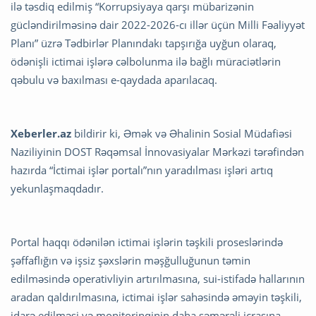
ilə təsdiq edilmiş “Korrupsiyaya qarşı mübarizənin
gücləndirilməsinə dair 2022-2026-cı illər üçün Milli Fəaliyyət
Planı” üzrə Tədbirlər Planındakı tapşırığa uyğun olaraq,
ödənişli ictimai işlərə cəlbolunma ilə bağlı müraciətlərin
qəbulu və baxılması e-qaydada aparılacaq.
Xeberler.az
bildirir ki, Əmək və Əhalinin Sosial Müdafiəsi
Naziliyinin DOST Rəqəmsal İnnovasiyalar Mərkəzi tərəfindən
hazırda “İctimai işlər portalı”nın yaradılması işləri artıq
yekunlaşmaqdadır.
Portal haqqı ödənilən ictimai işlərin təşkili proseslərində
şəffaflığın və işsiz şəxslərin məşğulluğunun təmin
edilməsində operativliyin artırılmasına, sui-istifadə hallarının
aradan qaldırılmasına, ictimai işlər sahəsində əməyin təşkili,
idarə edilməsi və monitorinqinin daha səmərəli icrasına