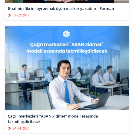
Əhalinin fikrini öyrənmək üçün mərkəz yaradılır - Fərman
09-02-2019
Çağrı mərkəzləri "ASAN xidmət" modeli əsasında
təkmilləşdiriləcək
24-04-2026