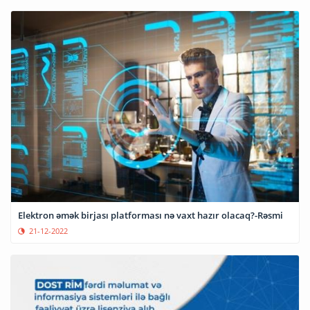
Elektron əmək birjası platforması nə vaxt hazır olacaq?-Rəsmi
21-12-2022