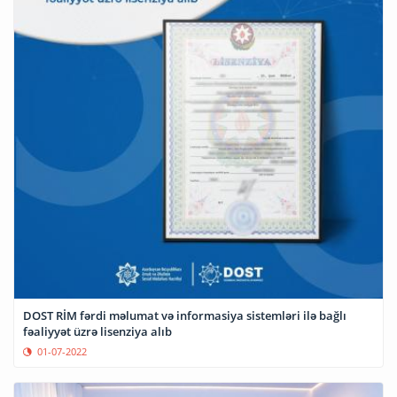
DOST RİM fərdi məlumat və informasiya sistemləri ilə bağlı
fəaliyyət üzrə lisenziya alıb
01-07-2022