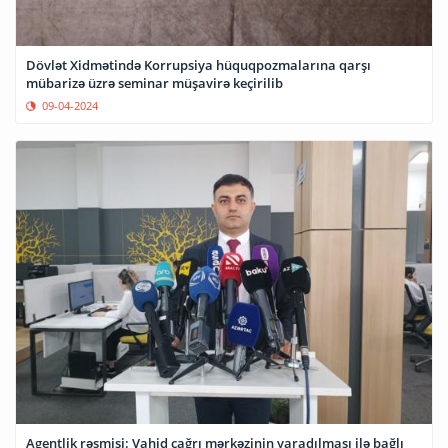
Dövlət Xidmətində Korrupsiya hüquqpozmalarına qarşı
mübarizə üzrə seminar müşavirə keçirilib
09-04-2024
Agentlik rəsmisi: Vahid çağrı mərkəzinin yaradılması ilə bağlı