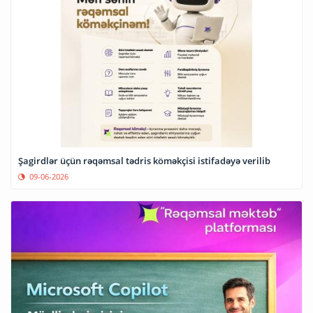
Şagirdlər üçün rəqəmsal tədris köməkçisi istifadəyə verilib
09-06-2026