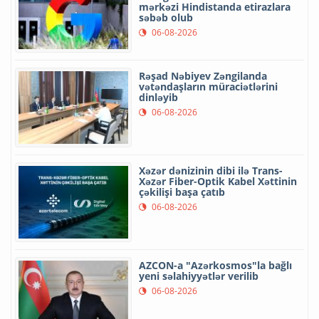
mərkəzi Hindistanda etirazlara
səbəb olub
06-08-2026
Rəşad Nəbiyev Zəngilanda
vətəndaşların müraciətlərini
dinləyib
06-08-2026
Xəzər dənizinin dibi ilə Trans-
Xəzər Fiber-Optik Kabel Xəttinin
çəkilişi başa çatıb
06-08-2026
AZCON-a "Azərkosmos"la bağlı
yeni səlahiyyətlər verilib
06-08-2026