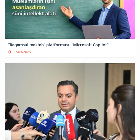
“Rəqəmsal məktəb” platforması: “Microsoft Copilot”
17-03-2026