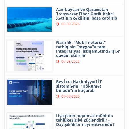
Azərbaycan və Qazaxıstan
Transxəzər Fiber-Optik Kabel
Xəttinin çəkilişini başa çatdırıb
06-08-2026
Nazirlik: “Mobil notariat”
tətbiqinin “mygov”a tam
inteqrasiyası istiqamətində işlər
davam etdirilir
06-08-2026
Beş İcra Hakimiyyəti İT
sistemlərini “Hökumət
buludu”na köçürüb
06-08-2026
Uşaqların rəqəmsal mühitdə
təhlükəsizliyi gücləndirilir -
Dəyişikliklər nəyi ehtiva edir?