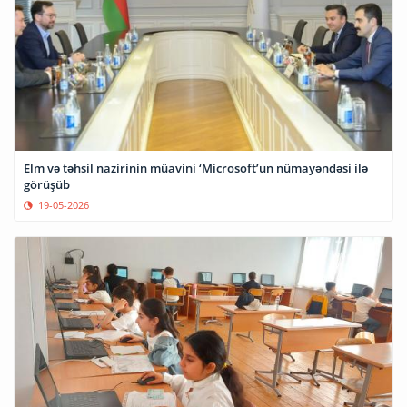
Elm və təhsil nazirinin müavini ‘Microsoft’un nümayəndəsi ilə
görüşüb
19-05-2026