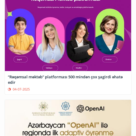
“Rəqəmsal məktəb” platforması 500 mindən çox şagirdi əhatə
edir
04-07-2025