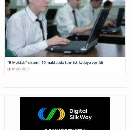
“E-Məktəb” sistemi 10 məktəbdə tam istifadəyə verildi
01-06-2010