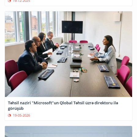
19-12-2025
Təhsil naziri "Microsoft"un Qlobal Təhsil üzrə direktoru ilə
görüşüb
19-05-2026