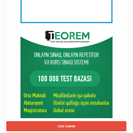
SON XƏBƏR