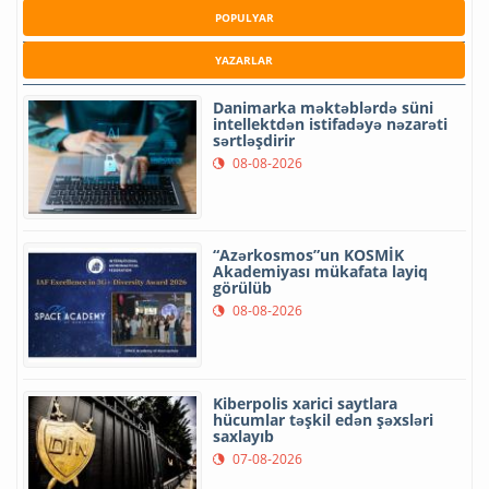
POPULYAR
YAZARLAR
Danimarka məktəblərdə süni
intellektdən istifadəyə nəzarəti
sərtləşdirir
08-08-2026
“Azərkosmos”un KOSMİK
Akademiyası mükafata layiq
görülüb
08-08-2026
Kiberpolis xarici saytlara
hücumlar təşkil edən şəxsləri
saxlayıb
07-08-2026