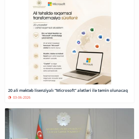
20 ali məktəb lisenziyalı “Microsoft” alətləri ilə təmin olunacaq
03-06-2026