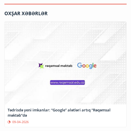
OXŞAR XƏBƏRLƏR
Tədrisdə yeni imkanlar: “Google” alətləri artıq “Rəqəmsal
məktəb”də
09-04-2026