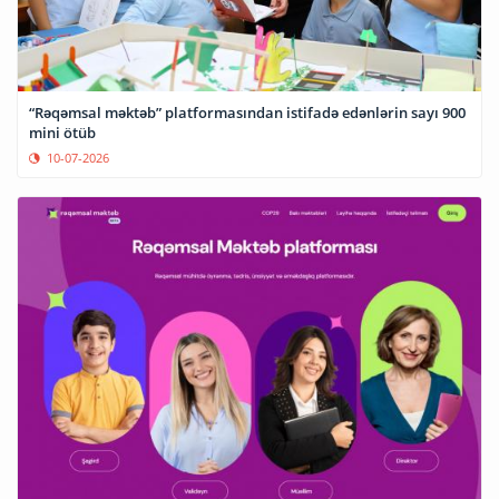
“Rəqəmsal məktəb” platformasından istifadə edənlərin sayı 900
mini ötüb
10-07-2026