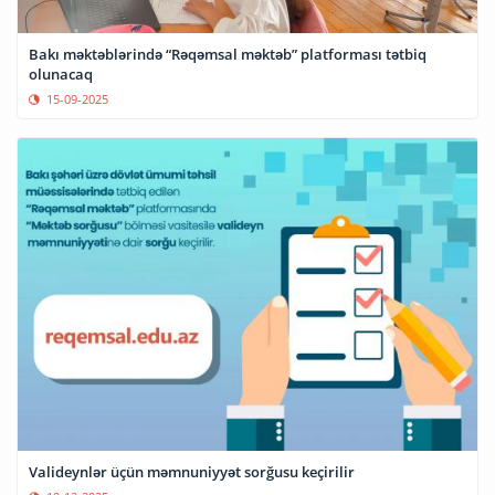
Bakı məktəblərində “Rəqəmsal məktəb” platforması tətbiq
olunacaq
15-09-2025
Valideynlər üçün məmnuniyyət sorğusu keçirilir