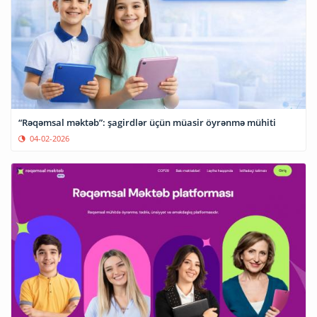
“Rəqəmsal məktəb”: şagirdlər üçün müasir öyrənmə mühiti
04-02-2026