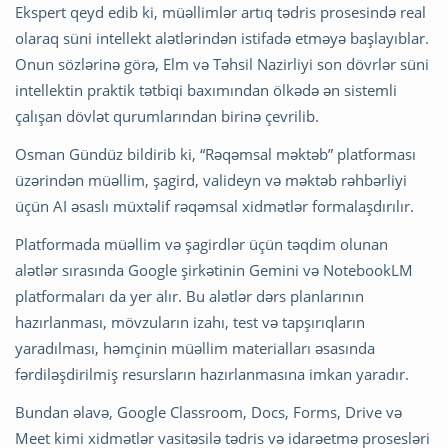
Ekspert qeyd edib ki, müəllimlər artıq tədris prosesində real
olaraq süni intellekt alətlərindən istifadə etməyə başlayıblar.
Onun sözlərinə görə,
Elm və Təhsil Nazirliyi
son dövrlər süni
intellektin praktik tətbiqi baxımından ölkədə ən sistemli
çalışan dövlət qurumlarından birinə çevrilib.
Osman Gündüz bildirib ki, “Rəqəmsal məktəb” platforması
üzərindən müəllim, şagird, valideyn və məktəb rəhbərliyi
üçün AI əsaslı müxtəlif rəqəmsal xidmətlər formalaşdırılır.
Platformada müəllim və şagirdlər üçün təqdim olunan
alətlər sırasında
Google
şirkətinin Gemini və NotebookLM
platformaları da yer alır. Bu alətlər dərs planlarının
hazırlanması, mövzuların izahı, test və tapşırıqların
yaradılması, həmçinin müəllim materialları əsasında
fərdiləşdirilmiş resursların hazırlanmasına imkan yaradır.
Bundan əlavə,
Google
Classroom, Docs, Forms, Drive və
Meet kimi xidmətlər vasitəsilə tədris və idarəetmə prosesləri