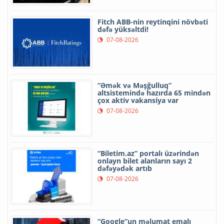
Fitch ABB-nin reytinqini növbəti
dəfə yüksəltdi!
07-08-2026
“Əmək və Məşğulluq”
altsistemində hazırda 65 mindən
çox aktiv vakansiya var
07-08-2026
“Biletim.az” portalı üzərindən
onlayn bilet alanların sayı 2
dəfəyədək artıb
07-08-2026
“Google”un məlumat emalı