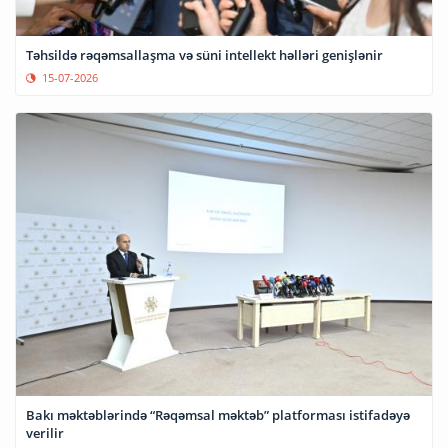
Təhsildə rəqəmsallaşma və süni intellekt həlləri genişlənir
15-07-2026
Bakı məktəblərində “Rəqəmsal məktəb” platforması istifadəyə
verilir