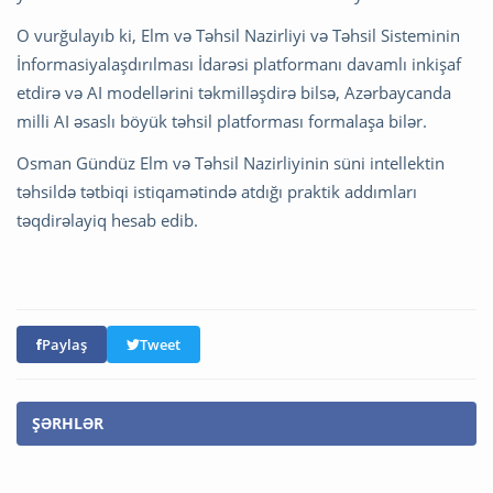
O vurğulayıb ki,
Elm və Təhsil Nazirliyi
və Təhsil Sisteminin
İnformasiyalaşdırılması İdarəsi platformanı davamlı inkişaf
etdirə və AI modellərini təkmilləşdirə bilsə, Azərbaycanda
milli AI əsaslı böyük təhsil platforması formalaşa bilər.
Osman Gündüz Elm və Təhsil Nazirliyinin süni intellektin
təhsildə tətbiqi istiqamətində atdığı praktik addımları
təqdirəlayiq hesab edib.
Paylaş
Tweet
ŞƏRHLƏR