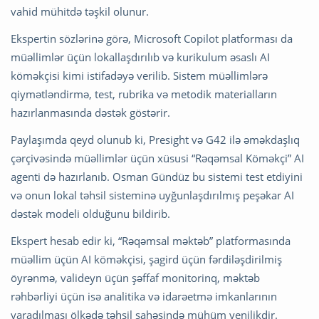
vahid mühitdə təşkil olunur.
Ekspertin sözlərinə görə,
Microsoft
Copilot platforması da
müəllimlər üçün lokallaşdırılıb və kurikulum əsaslı AI
köməkçisi kimi istifadəyə verilib. Sistem müəllimlərə
qiymətləndirmə, test, rubrika və metodik materialların
hazırlanmasında dəstək göstərir.
Paylaşımda qeyd olunub ki,
Presight
və G42 ilə əməkdaşlıq
çərçivəsində müəllimlər üçün xüsusi “Rəqəmsal Köməkçi” AI
agenti də hazırlanıb. Osman Gündüz bu sistemi test etdiyini
və onun lokal təhsil sisteminə uyğunlaşdırılmış peşəkar AI
dəstək modeli olduğunu bildirib.
Ekspert hesab edir ki, “Rəqəmsal məktəb” platformasında
müəllim üçün AI köməkçisi, şagird üçün fərdiləşdirilmiş
öyrənmə, valideyn üçün şəffaf monitorinq, məktəb
rəhbərliyi üçün isə analitika və idarəetmə imkanlarının
yaradılması ölkədə təhsil sahəsində mühüm yenilikdir.