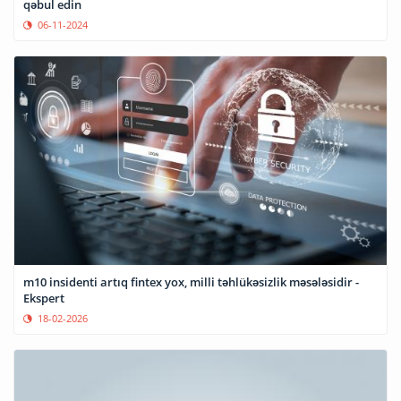
qəbul edin
06-11-2024
m10 insidenti artıq fintex yox, milli təhlükəsizlik məsələsidir -
Ekspert
18-02-2026