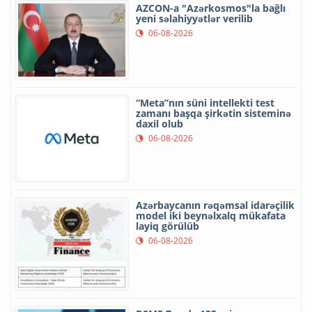
AZCON-a "Azərkosmos"la bağlı
yeni səlahiyyətlər verilib
06-08-2026
“Meta”nın süni intellekti test
zamanı başqa şirkətin sisteminə
daxil olub
06-08-2026
Azərbaycanın rəqəmsal idarəçilik
model iki beynəlxalq mükafata
layiq görülüb
06-08-2026