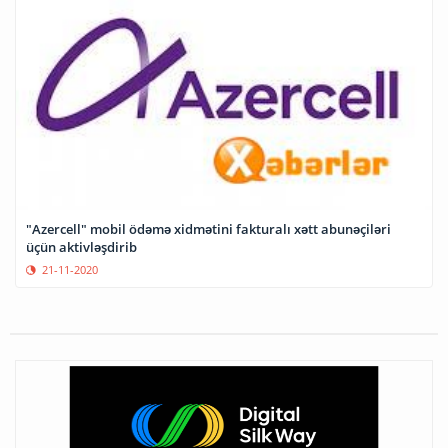
"Azercell" mobil ödəmə xidmətini fakturalı xətt abunəçiləri
üçün aktivləşdirib
21-11-2020