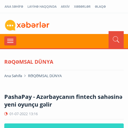
ANA SƏHİFƏ
LAYİHƏ HAQQINDA
ARXİV
XƏBƏRLƏR
ƏLAQƏ
RƏQƏMSAL DÜNYA
Ana Səhifə
RƏQƏMSAL DÜNYA
PashaPay - Azərbaycanın fintech sahəsinə
yeni oyunçu gəlir
01-07-2022
13:16