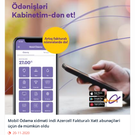
Mobil Ödəmə xidməti indi Azercell Fakturalı Xətt abunəçiləri
üçün də mümkün oldu
20-11-2020