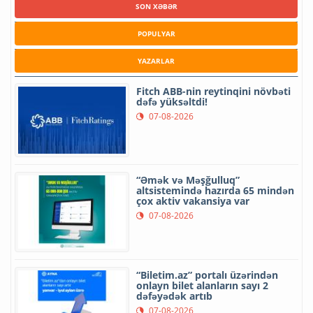
SON XƏBƏR
POPULYAR
YAZARLAR
Fitch ABB-nin reytinqini növbəti
dəfə yüksəltdi!
07-08-2026
“Əmək və Məşğulluq”
altsistemində hazırda 65 mindən
çox aktiv vakansiya var
07-08-2026
“Biletim.az” portalı üzərindən
onlayn bilet alanların sayı 2
dəfəyədək artıb
07-08-2026