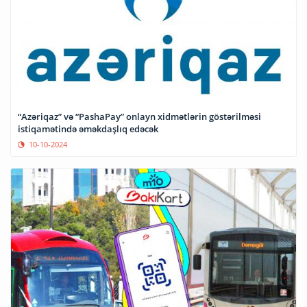
“Azəriqaz” və “PashaPay” onlayn xidmətlərin göstərilməsi
istiqamətində əməkdaşlıq edəcək
10-10-2024