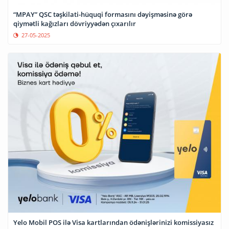
“MPAY” QSC təşkilati-hüquqi formasını dəyişməsinə görə
qiymətli kağızları dövriyyədən çıxarılır
27-05-2025
Yelo Mobil POS ilə Visa kartlarından ödənişlərinizi komissiyasız