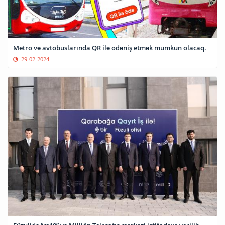
Metro və avtobuslarında QR ilə ödəniş etmək mümkün olacaq.
29-02-2024