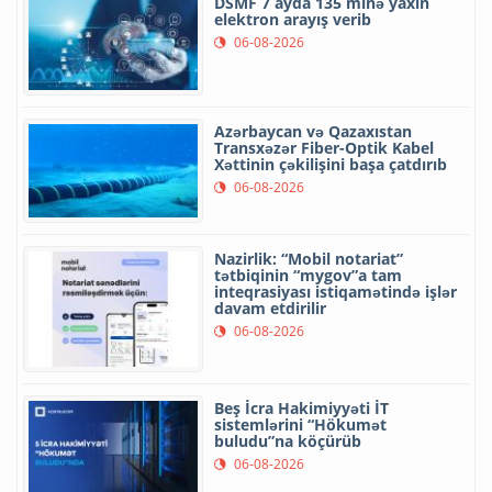
DSMF 7 ayda 135 minə yaxın
elektron arayış verib
06-08-2026
Azərbaycan və Qazaxıstan
Transxəzər Fiber-Optik Kabel
Xəttinin çəkilişini başa çatdırıb
06-08-2026
Nazirlik: “Mobil notariat”
tətbiqinin “mygov”a tam
inteqrasiyası istiqamətində işlər
davam etdirilir
06-08-2026
Beş İcra Hakimiyyəti İT
sistemlərini “Hökumət
buludu”na köçürüb
06-08-2026