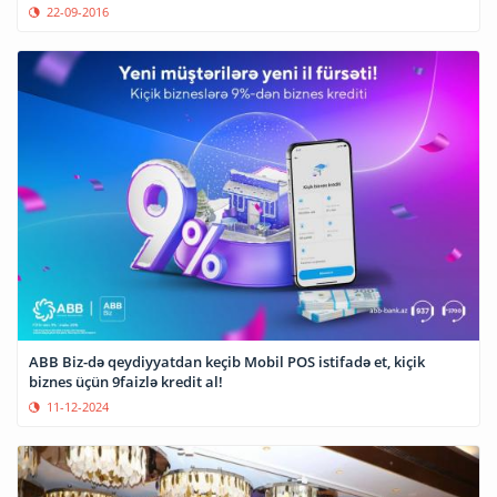
22-09-2016
ABB Biz-də qeydiyyatdan keçib Mobil POS istifadə et, kiçik
biznes üçün 9faizlə kredit al!
11-12-2024