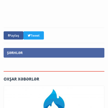
Paylaş
Tweet
ŞƏRHLƏR
OXŞAR XƏBƏRLƏR