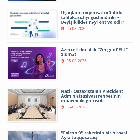
Uşaqların rəqəmsal mühitdə
təhlükəsizliyi gücləndirilir -
Dəyişikliklər nəyi ehtiva edir?
05-08-2026
Azercell-dən illik “ZengimCELL”
xidməti
05-08-2026
Nazir Qazaxıstanın Prezident
Administrasiyası rəhbərinin
müavini ilə görüşüb
05-08-2026
"Falcon 9" raketinin bir hissəsi
Ayla toqquşacaq