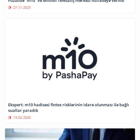
Füzulidə “m10” və Milliön Telesatış mərkəzi istifadəyə verilib
27-11-2025
Ekspert: m10 hadisəsi fintex risklərinin idarə olunması ilə bağlı
suallar yaradıb
13-02-2026