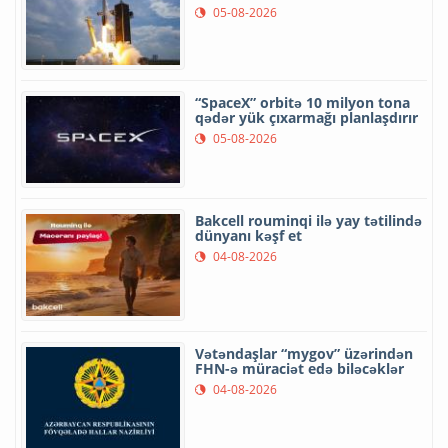
05-08-2026
“SpaceX” orbitə 10 milyon tona
qədər yük çıxarmağı planlaşdırır
05-08-2026
Bakcell rouminqi ilə yay tətilində
dünyanı kəşf et
04-08-2026
Vətəndaşlar “mygov” üzərindən
FHN-ə müraciət edə biləcəklər
04-08-2026