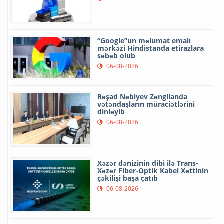
“Google”un məlumat emalı
mərkəzi Hindistanda etirazlara
səbəb olub
06-08-2026
Rəşad Nəbiyev Zəngilanda
vətəndaşların müraciətlərini
dinləyib
06-08-2026
Xəzər dənizinin dibi ilə Trans-
Xəzər Fiber-Optik Kabel Xəttinin
çəkilişi başa çatıb
06-08-2026