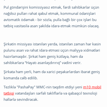
Pul göndərişini komissiyasız etmək, fərdi sahibkarlar üçün
nağdsız pulları rahat qəbul etmək, kommunal ödənişləri
avtomatik ödəmək - bir sözlə, pulla bağlı bir çox işləri bu
tətbiq vasitəsilə asan şəkildə idarə etmək mümkün olacaq.
Şirkətin missiyası istənilən yerdə, istənilən zaman hər kəsin
pulunu asan və rahat idarə etməsi üçün maliyyə xidmətləri
hazırlamaqdır. Şirkət həm geniş kütləyə, həm də
sahibkarlara “Həyatı asanlaşdırırıq” vədini verir.
Şirkətə həm yerli, həm də xarici peşəkarlardan ibarət geniş
komanda cəlb edilib.
Tezliklə "PashaPay" MMC-nin təqdim etdiyi yeni
m10 mobil
tətbiqi
vətəndaşları sərfəli təkliflərlə və qabaqcıl texnoloji
həllərlə sevindirəcək.