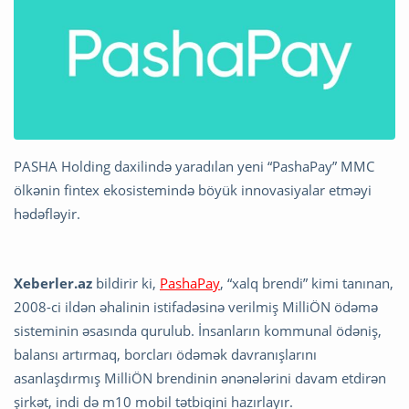
PASHA Holding daxilində yaradılan yeni “PashaPay” MMC
ölkənin fintex ekosistemində böyük innovasiyalar etməyi
hədəfləyir.
Xeberler.az
bildirir ki,
PashaPay
, “xalq brendi” kimi tanınan,
2008-ci ildən əhalinin istifadəsinə verilmiş MilliÖN ödəmə
sisteminin əsasında qurulub. İnsanların kommunal ödəniş,
balansı artırmaq, borcları ödəmək davranışlarını
asanlaşdırmış MilliÖN brendinin ənənələrini davam etdirən
şirkət, indi də m10 mobil tətbiqini hazırlayır.