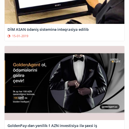
DİM ASAN ödəniş sisteminə inteqrasiya edilib
15-01-2019
GoldenPay-dən yenilik-1 AZN investisiya ilə şəxsi iş