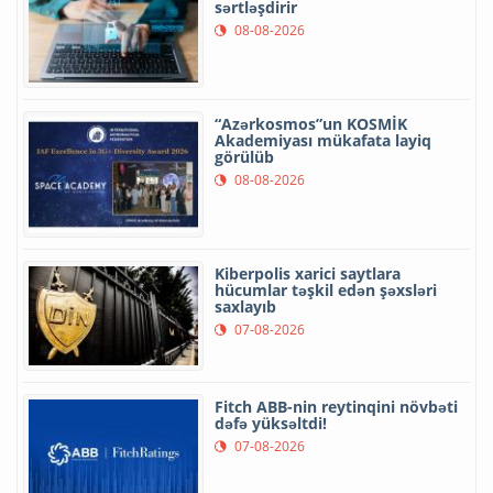
sərtləşdirir
08-08-2026
“Azərkosmos”un KOSMİK
Akademiyası mükafata layiq
görülüb
08-08-2026
Kiberpolis xarici saytlara
hücumlar təşkil edən şəxsləri
saxlayıb
07-08-2026
Fitch ABB-nin reytinqini növbəti
dəfə yüksəltdi!
07-08-2026