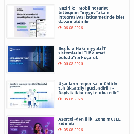
Nazirlik: “Mobil notariat”
tətbiqinin “mygov”a tam
inteqrasiyası istiqamətində işlər
davam etdirilir
06-08-2026
Beş İcra Hakimiyyəti İT
sistemlərini “Hökumət
buludu”na köçürüb
06-08-2026
Uşaqların rəqəmsal mühitdə
təhlükəsizliyi gücləndirilir -
Dəyişikliklər nəyi ehtiva edir?
05-08-2026
Azercell-dən illik “ZengimCELL”
xidməti
05-08-2026