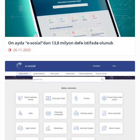
On ayda “e-sosial”dan 13,8 milyon dəfə istifadə olunub
26-11-2025