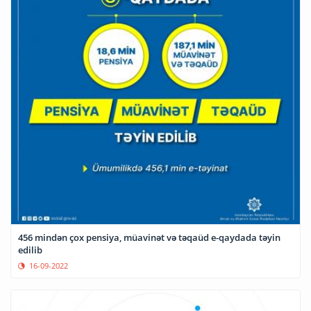
456 mindən çox pensiya, müavinət və təqaüd e-qaydada təyin
edilib
16-09-2022