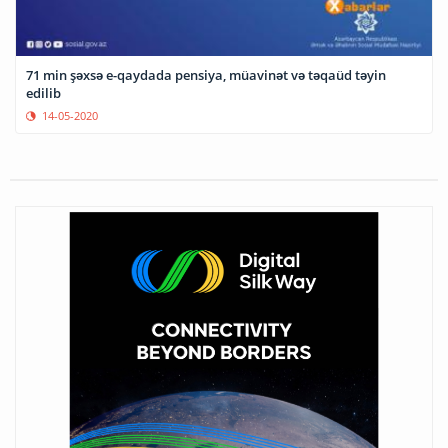
71 min şəxsə e-qaydada pensiya, müavinət və təqaüd təyin
edilib
14-05-2020