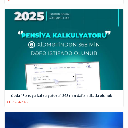
I rübdə “Pensiya kalkulyatoru" 368 min dəfə istifadə olunub
23-04-2025