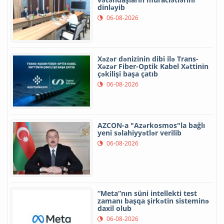
dinləyib
06-08-2026
Xəzər dənizinin dibi ilə Trans-
Xəzər Fiber-Optik Kabel Xəttinin
çəkilişi başa çatıb
06-08-2026
AZCON-a "Azərkosmos"la bağlı
yeni səlahiyyətlər verilib
06-08-2026
“Meta”nın süni intellekti test
zamanı başqa şirkətin sisteminə
daxil olub
06-08-2026