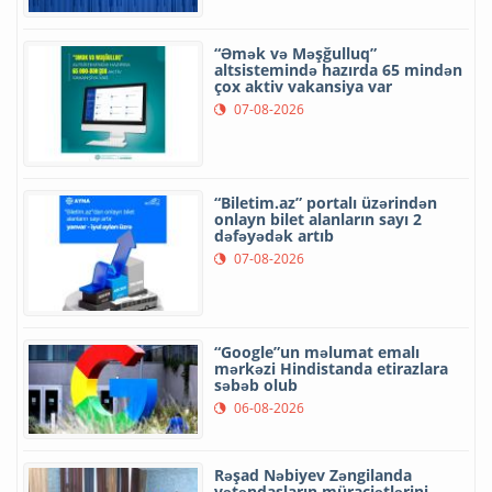
“Əmək və Məşğulluq”
altsistemində hazırda 65 mindən
çox aktiv vakansiya var
07-08-2026
“Biletim.az” portalı üzərindən
onlayn bilet alanların sayı 2
dəfəyədək artıb
07-08-2026
“Google”un məlumat emalı
mərkəzi Hindistanda etirazlara
səbəb olub
06-08-2026
Rəşad Nəbiyev Zəngilanda
vətəndaşların müraciətlərini