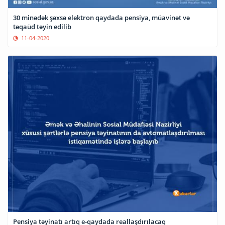
30 minədək şəxsə elektron qaydada pensiya, müavinət və
təqaüd təyin edilib
11-04-2020
Pensiya təyinatı artıq e-qaydada reallaşdırılacaq