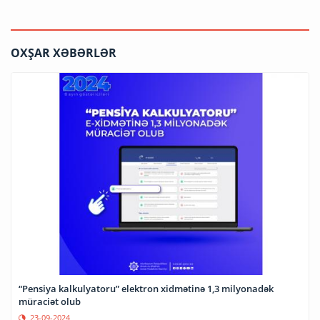
OXŞAR XƏBƏRLƏR
“Pensiya kalkulyatoru” elektron xidmətinə 1,3 milyonadək
müraciət olub
23-09-2024