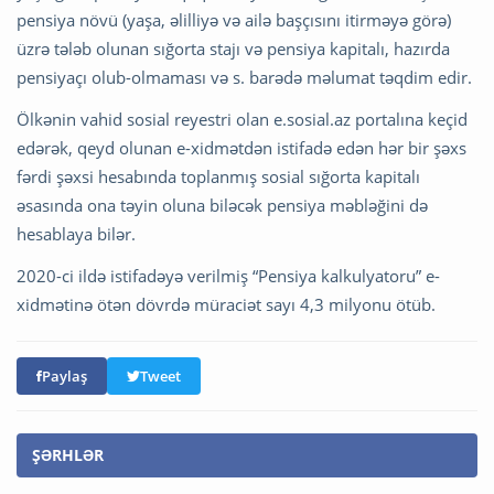
pensiya növü (yaşa, əlilliyə və ailə başçısını itirməyə görə)
üzrə tələb olunan sığorta stajı və pensiya kapitalı, hazırda
pensiyaçı olub-olmaması və s. barədə məlumat təqdim edir.
Ölkənin vahid sosial reyestri olan e.sosial.az portalına keçid
edərək, qeyd olunan e-xidmətdən istifadə edən hər bir şəxs
fərdi şəxsi hesabında toplanmış sosial sığorta kapitalı
əsasında ona təyin oluna biləcək pensiya məbləğini də
hesablaya bilər.
2020-ci ildə istifadəyə verilmiş “Pensiya kalkulyatoru” e-
xidmətinə ötən dövrdə müraciət sayı 4,3 milyonu ötüb.
Paylaş
Tweet
ŞƏRHLƏR