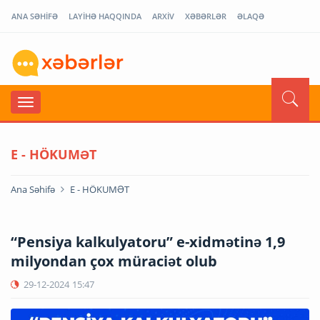
ANA SƏHİFƏ
LAYİHƏ HAQQINDA
ARXİV
XƏBƏRLƏR
ƏLAQƏ
E - HÖKUMƏT
Ana Səhifə
E - HÖKUMƏT
“Pensiya kalkulyatoru” e-xidmətinə 1,9
milyondan çox müraciət olub
29-12-2024
15:47