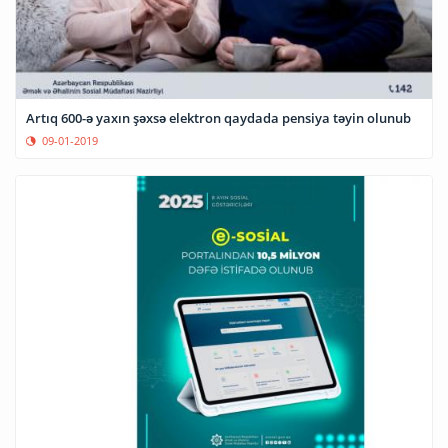
Artıq 600-ə yaxın şəxsə elektron qaydada pensiya təyin olunub
09-01-2019