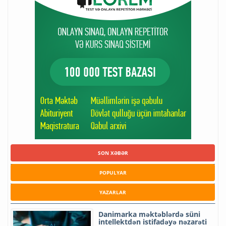
SON XƏBƏR
POPULYAR
YAZARLAR
Danimarka məktəblərdə süni
intellektdən istifadəyə nəzarəti