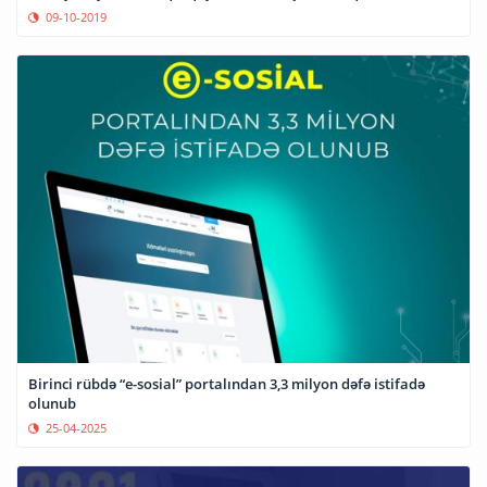
09-10-2019
Birinci rübdə “e-sosial” portalından 3,3 milyon dəfə istifadə
olunub
25-04-2025