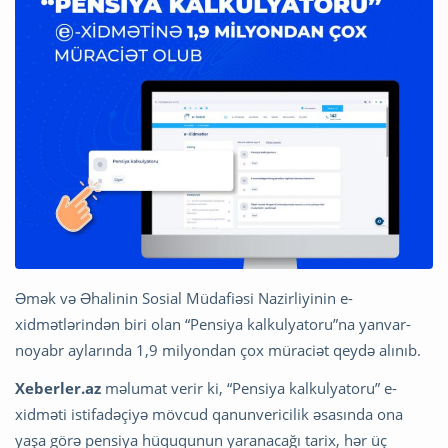
Əmək və Əhalinin Sosial Müdafiəsi Nazirliyinin e-
xidmətlərindən biri olan “Pensiya kalkulyatoru”na yanvar-
noyabr aylarında 1,9 milyondan çox müraciət qeydə alınıb.
Xeberler.az
məlumat verir ki, “Pensiya kalkulyatoru” e-
xidməti istifadəçiyə mövcud qanunvericilik əsasında ona
yaşa görə pensiya hüququnun yaranacağı tarix, hər üç