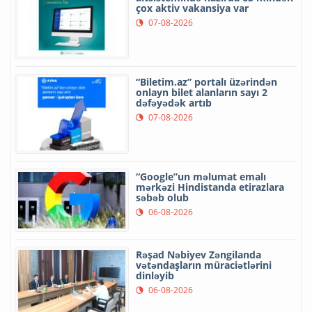
çox aktiv vakansiya var
07-08-2026
“Biletim.az” portalı üzərindən
onlayn bilet alanların sayı 2
dəfəyədək artıb
07-08-2026
“Google”un məlumat emalı
mərkəzi Hindistanda etirazlara
səbəb olub
06-08-2026
Rəşad Nəbiyev Zəngilanda
vətəndaşların müraciətlərini
dinləyib
06-08-2026