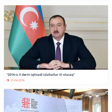
“2016-cı il dərin iqtisadi islahatlar ili olacaq”
10-04-2016