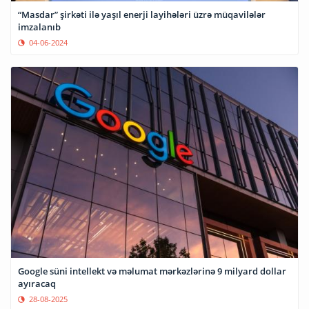
“Masdar” şirkəti ilə yaşıl enerji layihələri üzrə müqavilələr
imzalanıb
04-06-2024
Google süni intellekt və məlumat mərkəzlərinə 9 milyard dollar
ayıracaq
28-08-2025