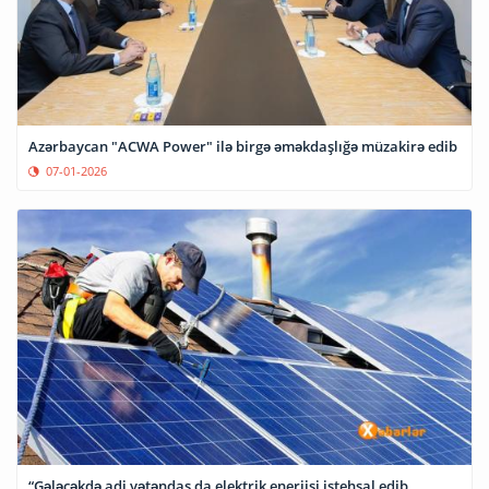
Azərbaycan "ACWA Power" ilə birgə əməkdaşlığə müzakirə edib
07-01-2026
“Gələcəkdə adi vətəndaş da elektrik enerjisi istehsal edib