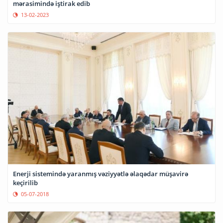
mərasimində iştirak edib
13-02-2023
Enerji sistemində yaranmış vəziyyətlə əlaqədar müşavirə
keçirilib
05-07-2018