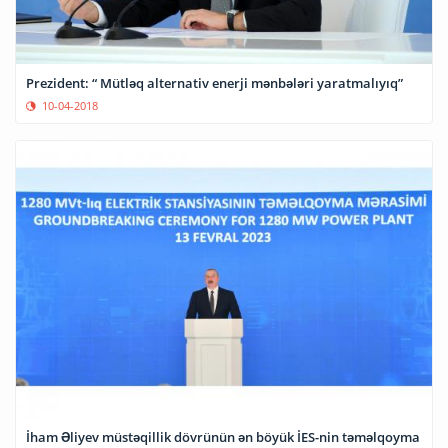
Prezident: “ Mütləq alternativ enerji mənbələri yaratmalıyıq”
10-04-2018
İham Əliyev müstəqillik dövrünün ən böyük İES-nin təməlqoyma