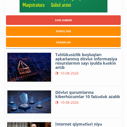
SON XƏBƏR
POPULYAR
YAZARLAR
Təhlükəsizlik boşluqları
aşkarlanmış dövlət informasiya
resurslarının sayı iyulda kəskin
artıb
10-08-2026
Dövlət qurumlarına
kiberhücumlar 10 faizədək azalıb
10-08-2026
İnternet qiymətləri niyə