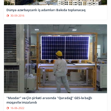
Dünya azərbaycanlı iş adamları Bakıda toplanacaq
30-09-2016
"Masdar" və Çin şirkəti arasında "Qaradağ" GES-lə bağlı
müqavilə imzalanıb
16-06-2022