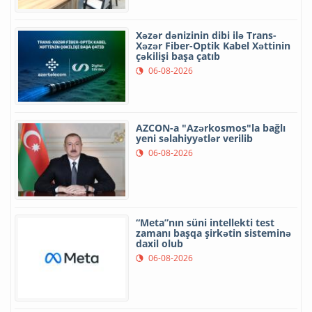
Xəzər dənizinin dibi ilə Trans-
Xəzər Fiber-Optik Kabel Xəttinin
çəkilişi başa çatıb
06-08-2026
AZCON-a "Azərkosmos"la bağlı
yeni səlahiyyətlər verilib
06-08-2026
“Meta”nın süni intellekti test
zamanı başqa şirkətin sisteminə
daxil olub
06-08-2026