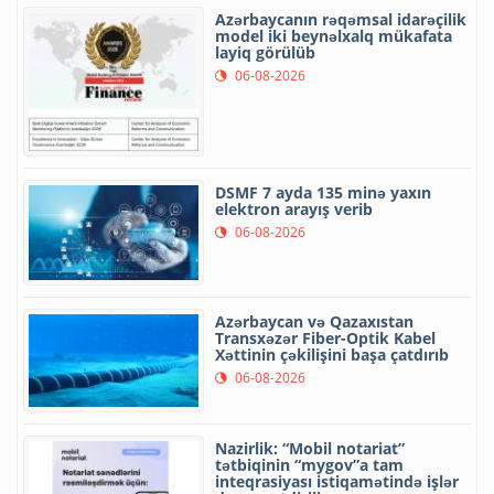
Azərbaycanın rəqəmsal idarəçilik
model iki beynəlxalq mükafata
layiq görülüb
06-08-2026
DSMF 7 ayda 135 minə yaxın
elektron arayış verib
06-08-2026
Azərbaycan və Qazaxıstan
Transxəzər Fiber-Optik Kabel
Xəttinin çəkilişini başa çatdırıb
06-08-2026
Nazirlik: “Mobil notariat”
tətbiqinin “mygov”a tam
inteqrasiyası istiqamətində işlər