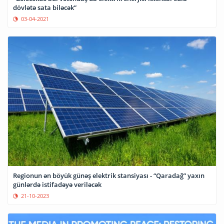
dövlətə sata biləcək”
03-04-2021
Regionun ən böyük günəş elektrik stansiyası - “Qaradağ” yaxın
günlərdə istifadəyə veriləcək
21-10-2023