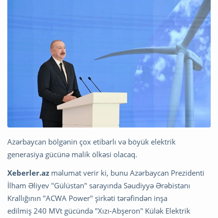
Azərbaycan bölgənin çox etibarlı və böyük elektrik
generasiya gücünə malik ölkəsi olacaq.
Xeberler.az
məlumat verir ki, bunu Azərbaycan Prezidenti
İlham Əliyev "Gülüstan" sarayında Səudiyyə Ərəbistanı
Krallığının "ACWA Power" şirkəti tərəfindən inşa
edilmiş 240 MVt gücündə "Xızı-Abşeron" Külək Elektrik