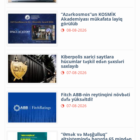
“Azərkosmos”un KOSMİK
Akademiyası mükafata layiq
görülüb
08-08-2026
Kiberpolis xarici saytlara
hücumlar təşkil edən şəxsləri
saxlayıb
07-08-2026
Fitch ABB-nin reytinqini növbəti
dəfə yüksəltdi!
07-08-2026
“Əmək və Məşğulluq”
altsistemində hazırda 65 mindən