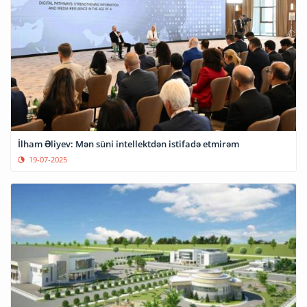
İlham Əliyev: Mən süni intellektdən istifadə etmirəm
19-07-2025