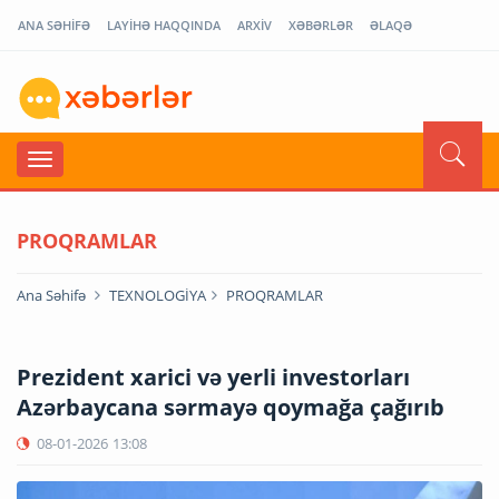
ANA SƏHİFƏ
LAYİHƏ HAQQINDA
ARXİV
XƏBƏRLƏR
ƏLAQƏ
PROQRAMLAR
Ana Səhifə
TEXNOLOGİYA
PROQRAMLAR
Prezident xarici və yerli investorları
Azərbaycana sərmayə qoymağa çağırıb
08-01-2026
13:08