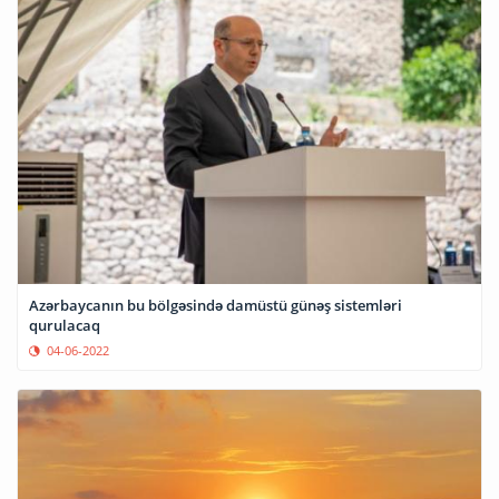
Azərbaycanın bu bölgəsində damüstü günəş sistemləri
qurulacaq
04-06-2022