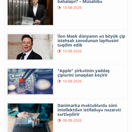
bahalaşır? – Müsahibə
10-08-2026
İlon Mask dünyanın ən böyük çip
istehsalı zavodunun layihəsini
təqdim edib
10-08-2026
"Apple" şirkətinin yaddaş
çiplərini sınaqdan keçirir
10-08-2026
Danimarka məktəblərdə süni
intellektdən istifadəyə nəzarəti
sərtləşdirir
08-08-2026