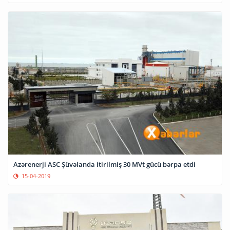
Azərenerji ASC Şüvəlanda itirilmiş 30 MVt gücü bərpa etdi
15-04-2019