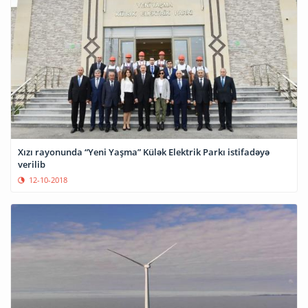
Xızı rayonunda “Yeni Yaşma” Külək Elektrik Parkı istifadəyə
verilib
12-10-2018