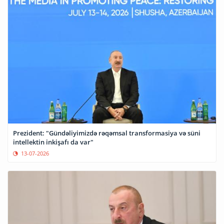
Prezident: "Gündəliyimizdə rəqəmsal transformasiya və süni
intellektin inkişafı da var"
13-07-2026