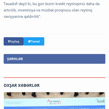
Təsadüfi deyil ki, bu gün bizim kredit reytinqimiz daha da
artırılıb, investisiya və müsbət proqnozu olan reytinq
səviyyəsinə qaldırılıb".
Paylaş
Tweet
ŞƏRHLƏR
OXŞAR XƏBƏRLƏR