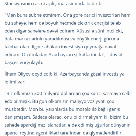
Stansiyasının rəsmi açılış mərasimində bildirib.
"Mən buna şübhə etmirəm. Ona görə xarici investorları həm
bu sahəyə, həm də böyük həcmdə elektrik enerjisi tələb
edən digər sahələrə dəvət edirəm. Xüsusilə süni intellekt,
data mərkəzlərinin yaradılması və böyük enerji gücünə
tələbat olan digər sahələrə investisiya qoymağa dəvət
edirəm. O cümlədən Azərbaycan şirkətlərini də", - dövlət
başçısı vurğulayıb.
İlham Əliyev qeyd edib ki, Azərbaycanda gözəl investisiya
iqlimi var:
"Biz ölkəmizə 300 milyard dollardan çox xarici sərmayə cəlb
edə bilmişik. Bu gün ölkəmizin maliyyə vəziyyəti çox
müsbətdir. Mən bu yaxınlarda bu məsələ ilə bağlı geniş
danışmışam. Sadəcə olaraq, onu bildirməliyəm ki, bizim bu
sahədə apardığımız islahatlar, əldə edilmiş uğurlar dünyanın
aparıcı reytinq agentlikləri tərəfindən də qiymətləndirilir.