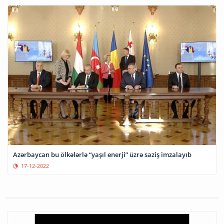
Azərbaycan bu ölkələrlə “yaşıl enerji” üzrə saziş imzalayıb
17-12-2022