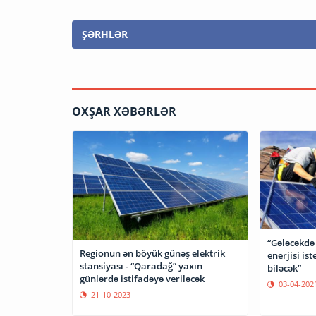
ŞƏRHLƏR
OXŞAR XƏBƏRLƏR
“Gələcəkdə 
Regionun ən böyük günəş elektrik
enerjisi is
stansiyası - “Qaradağ” yaxın
biləcək”
günlərdə istifadəyə veriləcək
03-04-202
21-10-2023