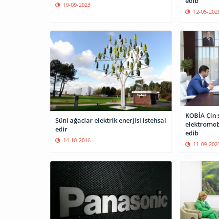
edib
19-09-2023
12-05-202
KOBİA Çin 
Süni ağaclar elektrik enerjisi istehsal
elektromobi
edir
edib
14-10-2016
11-09-202