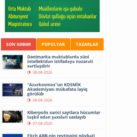
SON XƏBƏR
POPULYAR
YAZARLAR
Danimarka məktəblərdə süni
intellektdən istifadəyə nəzarəti
sərtləşdirir
08-08-2026
“Azərkosmos”un KOSMİK
Akademiyası mükafata layiq
görülüb
08-08-2026
Kiberpolis xarici saytlara hücumlar
təşkil edən şəxsləri saxlayıb
07-08-2026
Fitch ABB-nin reytinqini növbəti