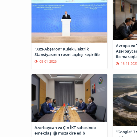
Avropa və T
"Xızı-Abşeron" Külək Elektrik
Azərbaycan
Stansiyasının rəsmi açılışı keçirilib
ilə maraql
08-01-2026
16-11-202
Azərbaycan və Çin İKT sahəsində
“Google” 3 
əməkdaşlığı müzakirə edib