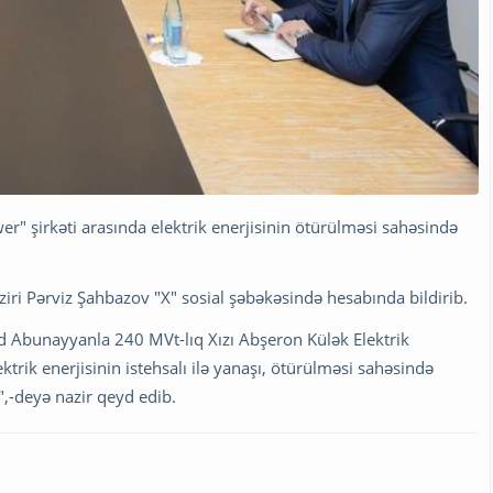
 şirkəti arasında elektrik enerjisinin ötürülməsi sahəsində
iri Pərviz Şahbazov "X" sosial şəbəkəsində hesabında bildirib.
Abunayyanla 240 MVt-lıq Xızı Abşeron Külək Elektrik
trik enerjisinin istehsalı ilə yanaşı, ötürülməsi sahəsində
",-deyə nazir qeyd edib.