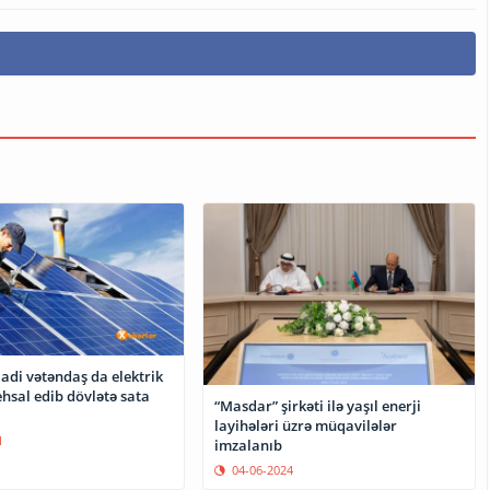
adi vətəndaş da elektrik
tehsal edib dövlətə sata
“Masdar” şirkəti ilə yaşıl enerji
layihələri üzrə müqavilələr
1
imzalanıb
04-06-2024