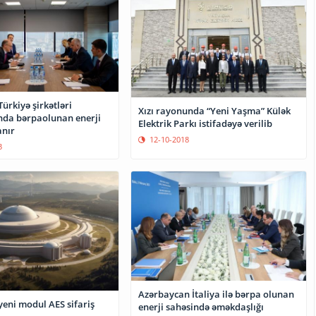
ürkiyə şirkətləri
Xızı rayonunda “Yeni Yaşma” Külək
da bərpaolunan enerji
Elektrik Parkı istifadəyə verilib
anır
12-10-2018
3
Azərbaycan İtaliya ilə bərpa olunan
yeni modul AES sifariş
enerji sahəsində əməkdaşlığı