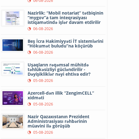
06-08-2026
Nazirlik: “Mobil notariat” tətbiqinin
“mygov”a tam inteqrasiyası
istiqamətində işlər davam etdirilir
06-08-2026
Beş İcra Hakimiyyəti İT sistemlərini
“Hökumət buludu”na köçürüb
06-08-2026
Uşaqların rəqəmsal mühitdə
təhlükəsizliyi gücləndirilir -
Dəyişikliklər nəyi ehtiva edir?
05-08-2026
Azercell-dən illik “ZengimCELL”
xidməti
05-08-2026
Nazir Qazaxıstanın Prezident
Administrasiyası rəhbərinin
müavini ilə görüşüb
05-08-2026