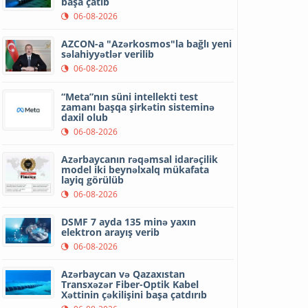
başa çatıb
06-08-2026
AZCON-a "Azərkosmos"la bağlı yeni
səlahiyyətlər verilib
06-08-2026
“Meta”nın süni intellekti test
zamanı başqa şirkətin sisteminə
daxil olub
06-08-2026
Azərbaycanın rəqəmsal idarəçilik
model iki beynəlxalq mükafata
layiq görülüb
06-08-2026
DSMF 7 ayda 135 minə yaxın
elektron arayış verib
06-08-2026
Azərbaycan və Qazaxıstan
Transxəzər Fiber-Optik Kabel
Xəttinin çəkilişini başa çatdırıb