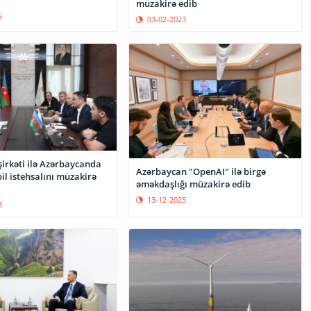
müzakirə edib
5
03-02-2023
şirkəti ilə Azərbaycanda
Azərbaycan "OpenAI" ilə birgə
l istehsalını müzakirə
əməkdaşlığı müzakirə edib
13-12-2025
3