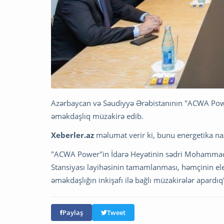
Azərbaycan və Səudiyyə Ərəbistanının "ACWA Power"
əməkdaşlıq müzakirə edib.
Xeberler.az
məlumat verir ki, bunu energetika naz
"ACWA Power"in İdarə Heyətinin sədri Mohammad 
Stansiyası layihəsinin tamamlanması, həmçinin elek
əməkdaşlığın inkişafı ilə bağlı müzakirələr apardıq
Paylaş
Tweet