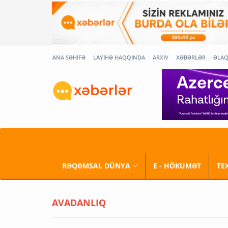
ANA SƏHİFƏ
LAYİHƏ HAQQINDA
ARXİV
XƏBƏRLƏR
ƏLA
RƏQƏMSAL DÜNYA
E - HÖKUMƏT
TE
AVADANLIQ