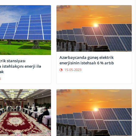
Azərbaycanda günəş elektrik
rik stansiyası
enerjisinin istehsalı 6 % artıb
 istehlakçını enerji ilə
15-05-2023
ək
5