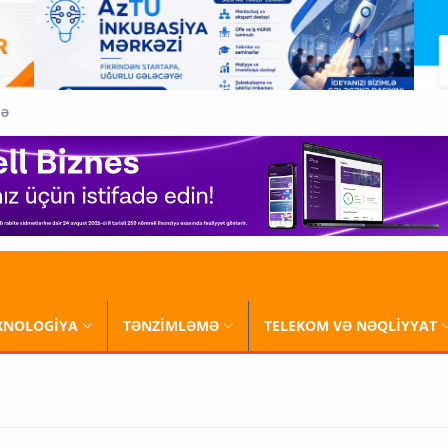
QƏ
XNOLOGİYA
TƏNZİMLƏMƏ
TELEKOM VƏ NƏQLİYYAT