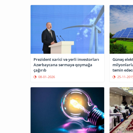
Prezident xarici və yerli investorları
Günəş elekt
Azərbaycana sərmayə qoymağa
milyonlarla
çağırıb
təmin edəc
08-01-2026
25-11-201