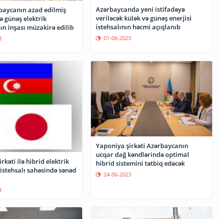
Azərbaycanda yeni istifadəyə
baycanın azad edilmiş
veriləcək külək və günəş enerjisi
ə günəş elektrik
istehsalının həcmi açıqlanıb
ın inşası müzakirə edilib
01-06-2023
3
Yaponiya şirkəti Azərbaycanın
ucqar dağ kəndlərində optimal
rkəti ilə hibrid elektrik
hibrid sistemini tətbiq edəcək
 istehsalı sahəsində sənəd
24-06-2023
3