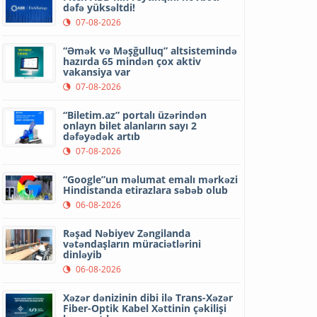
dəfə yüksəltdi!
07-08-2026
“Əmək və Məşğulluq” altsistemində
hazırda 65 mindən çox aktiv
vakansiya var
07-08-2026
“Biletim.az” portalı üzərindən
onlayn bilet alanların sayı 2
dəfəyədək artıb
07-08-2026
“Google”un məlumat emalı mərkəzi
Hindistanda etirazlara səbəb olub
06-08-2026
Rəşad Nəbiyev Zəngilanda
vətəndaşların müraciətlərini
dinləyib
06-08-2026
Xəzər dənizinin dibi ilə Trans-Xəzər
Fiber-Optik Kabel Xəttinin çəkilişi