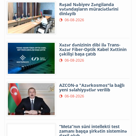
Rəşad Nəbiyev Zəngilanda
vətəndaşların müraciətlərini
dinləyib
06-08-2026
Xəzər dənizinin dibi ilə Trans-
Xəzər Fiber-Optik Kabel Xəttinin
çəkilişi başa çatıb
06-08-2026
AZCON-a "Azərkosmos"la bağlı
yeni səlahiyyətlər verilib
06-08-2026
“Meta”nın süni intellekti test
zamanı başqa şirkətin sisteminə
daxil olub