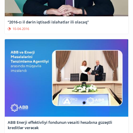
“2016-cı il dərin iqtisadi islahatlar ili olacaq”
10-04-2016
ABB Enerji effektivliyi fondunun vəsaiti hesabına güzəştli
kreditlər verəcək