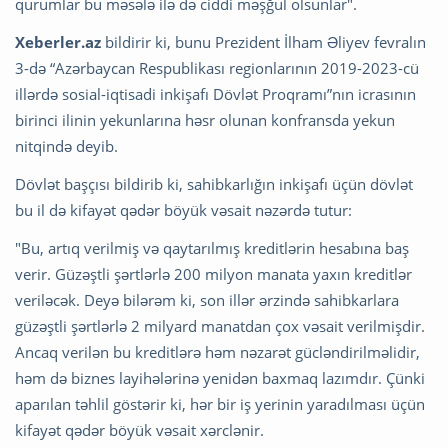
qurumlar bu məsələ ilə də ciddi məşğul olsunlar".
Xeberler.az
bildirir ki, bunu Prezident İlham Əliyev fevralın
3-də “Azərbaycan Respublikası regionlarının 2019-2023-cü
illərdə sosial-iqtisadi inkişafı Dövlət Proqramı”nın icrasının
birinci ilinin yekunlarına həsr olunan konfransda yekun
nitqində deyib.
Dövlət başçısı bildirib ki, sahibkarlığın inkişafı üçün dövlət
bu il də kifayət qədər böyük vəsait nəzərdə tutur:
"Bu, artıq verilmiş və qaytarılmış kreditlərin hesabına baş
verir. Güzəştli şərtlərlə 200 milyon manata yaxın kreditlər
veriləcək. Deyə bilərəm ki, son illər ərzində sahibkarlara
güzəştli şərtlərlə 2 milyard manatdan çox vəsait verilmişdir.
Ancaq verilən bu kreditlərə həm nəzarət gücləndirilməlidir,
həm də biznes layihələrinə yenidən baxmaq lazımdır. Çünki
aparılan təhlil göstərir ki, hər bir iş yerinin yaradılması üçün
kifayət qədər böyük vəsait xərclənir.