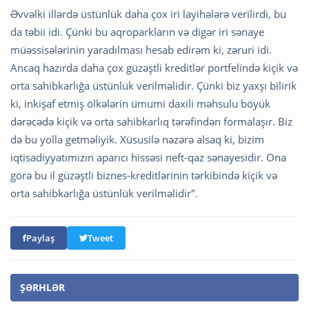
Əvvəlki illərdə üstünlük daha çox iri layihələrə verilirdi, bu
da təbii idi. Çünki bu aqroparkların və digər iri sənaye
müəssisələrinin yaradılması hesab edirəm ki, zəruri idi.
Ancaq hazırda daha çox güzəştli kreditlər portfelində kiçik və
orta sahibkarlığa üstünlük verilməlidir. Çünki biz yaxşı bilirik
ki, inkişaf etmiş ölkələrin ümumi daxili məhsulu böyük
dərəcədə kiçik və orta sahibkarlıq tərəfindən formalaşır. Biz
də bu yolla getməliyik. Xüsusilə nəzərə alsaq ki, bizim
iqtisadiyyatımızın aparıcı hissəsi neft-qaz sənayesidir. Ona
görə bu il güzəştli biznes-kreditlərinin tərkibində kiçik və
orta sahibkarlığa üstünlük verilməlidir".
Paylaş
Tweet
ŞƏRHLƏR