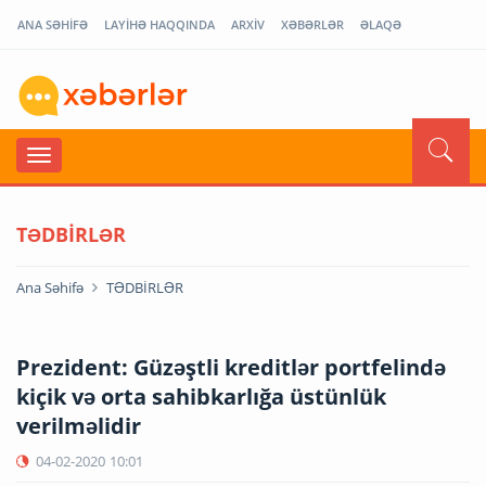
ANA SƏHİFƏ
LAYİHƏ HAQQINDA
ARXİV
XƏBƏRLƏR
ƏLAQƏ
TƏDBİRLƏR
Ana Səhifə
TƏDBİRLƏR
Prezident: Güzəştli kreditlər portfelində
kiçik və orta sahibkarlığa üstünlük
verilməlidir
04-02-2020
10:01