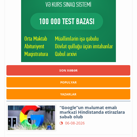
SON XƏBƏR
POPULYAR
YAZARLAR
“Google”un məlumat emalı
mərkəzi Hindistanda etirazlara
səbəb olub
06-08-2026