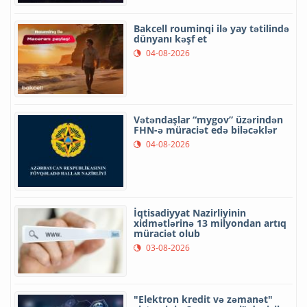
Bakcell rouminqi ilə yay tətilində
dünyanı kəşf et
04-08-2026
Vətəndaşlar “mygov” üzərindən
FHN-ə müraciət edə biləcəklər
04-08-2026
İqtisadiyyat Nazirliyinin
xidmətlərinə 13 milyondan artıq
müraciət olub
03-08-2026
"Elektron kredit və zəmanət"