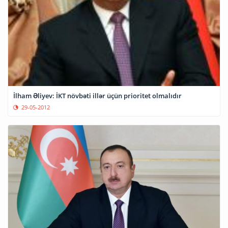
İlham Əliyev: İKT növbəti illər üçün prioritet olmalıdır
29-05-2012