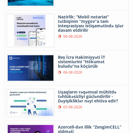
Nazirlik: “Mobil notariat”
tətbiqinin “mygov”a tam
inteqrasiyası istiqamətində işlər
davam etdirilir
06-08-2026
Beş İcra Hakimiyyəti İT
sistemlərini “Hökumət
buludu”na köçürüb
06-08-2026
Uşaqların rəqəmsal mühitdə
təhlükəsizliyi gücləndirilir -
Dəyişikliklər nəyi ehtiva edir?
05-08-2026
Azercell-dən illik “ZengimCELL”
xidməti