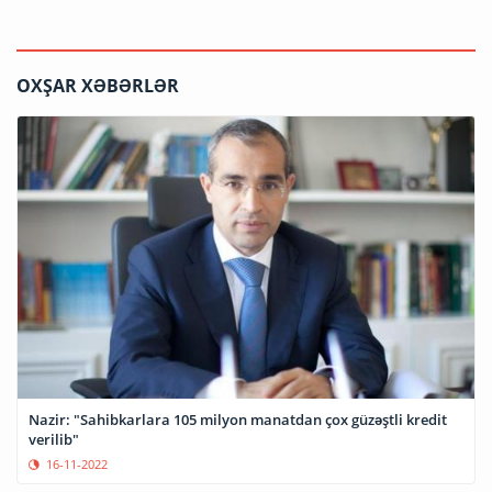
OXŞAR XƏBƏRLƏR
Nazir: "Sahibkarlara 105 milyon manatdan çox güzəştli kredit
verilib"
16-11-2022