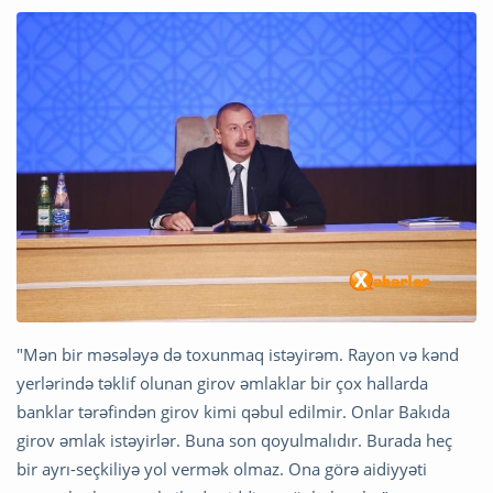
"Mən bir məsələyə də toxunmaq istəyirəm. Rayon və kənd
yerlərində təklif olunan girov əmlaklar bir çox hallarda
banklar tərəfindən girov kimi qəbul edilmir. Onlar Bakıda
girov əmlak istəyirlər. Buna son qoyulmalıdır. Burada heç
bir ayrı-seçkiliyə yol vermək olmaz. Ona görə aidiyyəti