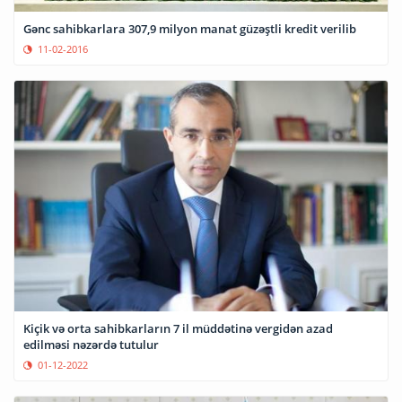
Gənc sahibkarlara 307,9 milyon manat güzəştli kredit verilib
11-02-2016
Kiçik və orta sahibkarların 7 il müddətinə vergidən azad
edilməsi nəzərdə tutulur
01-12-2022