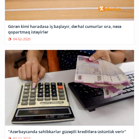
Görən kimi haradasa iş başlayır, dərhal cumurlar ora, nəsə
qopartmaq istəyirlər
04-02-2020
"Azərbaycanda sahibkarlar güzəştli kreditlərə üstünlük verir"
02-12-2022