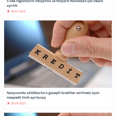
5 ildə regionların inkişafına 24 milyard manatdan çox vəsait
ayrılıb
30-01-2019
Naxçıvanda sahibkarlara güzəştli kreditlər verilməsi üçün
məqsədli limit ayrılacaq
20-09-2023