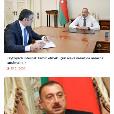
Keyfiyyətli interneti təmin etmək üçün əlavə vəsait də nəzərdə
tutulmalıdır
15-01-2020