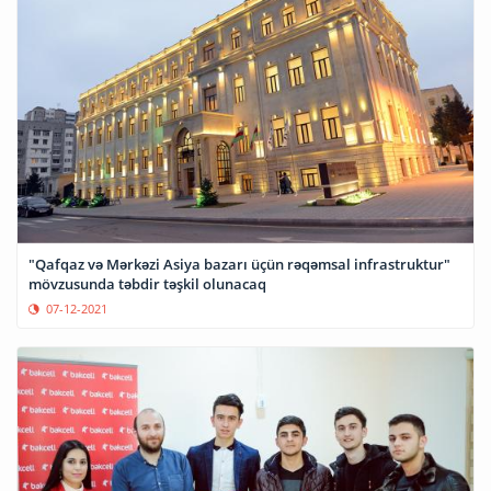
"Qafqaz və Mərkəzi Asiya bazarı üçün rəqəmsal infrastruktur"
mövzusunda təbdir təşkil olunacaq
07-12-2021