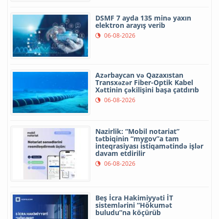
DSMF 7 ayda 135 minə yaxın
elektron arayış verib
06-08-2026
Azərbaycan və Qazaxıstan
Transxəzər Fiber-Optik Kabel
Xəttinin çəkilişini başa çatdırıb
06-08-2026
Nazirlik: “Mobil notariat”
tətbiqinin “mygov”a tam
inteqrasiyası istiqamətində işlər
davam etdirilir
06-08-2026
Beş İcra Hakimiyyəti İT
sistemlərini “Hökumət
buludu”na köçürüb