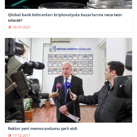
Qlobal bank böhranları kriptovalyuta bazarlarına necə təsir
edəcək?
28-03-2023
Rektor yeni memorandumu şərh etdi
17-12-2017