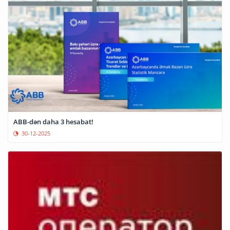
ABB-dən daha 3 hesabat!
30-12-2025