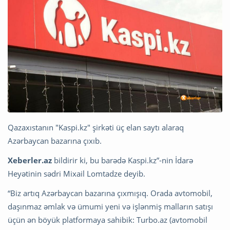
Qazaxıstanın "Kaspi.kz" şirkəti üç elan saytı alaraq
Azərbaycan bazarına çıxıb.
Xeberler.az
bildirir ki, bu barədə Kaspi.kz”-nin İdarə
Heyətinin sədri Mixail Lomtadze deyib.
“Biz artıq Azərbaycan bazarına çıxmışıq. Orada avtomobil,
daşınmaz əmlak və ümumi yeni və işlənmiş malların satışı
üçün ən böyük platformaya sahibik: Turbo.az (avtomobil