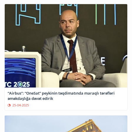
“Airbus”: “OneSat” peykinin təqdimatında maraqlı tərəfləri
əməkdaşlığa dəvət edirik
25-04-2025