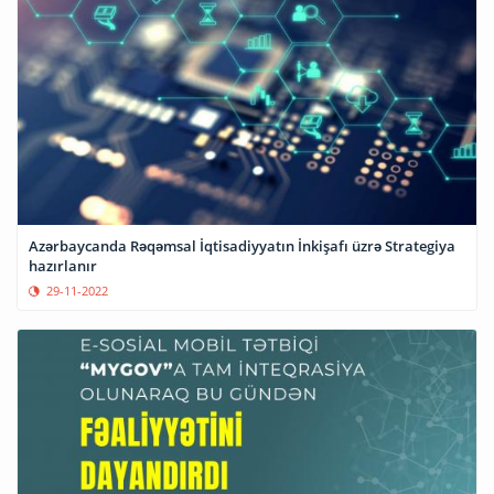
Azərbaycanda Rəqəmsal İqtisadiyyatın İnkişafı üzrə Strategiya
hazırlanır
29-11-2022