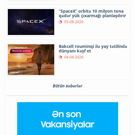
“SpaceX” orbitə 10 milyon tona
qədər yük çıxarmağı planlaşdırır
05-08-2026
Bakcell rouminqi ilə yay tətilində
dünyanı kəşf et
04-08-2026
Bütün xəbərlər