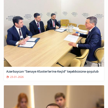
Azərbaycan “Sənaye Klasterlərinə Keçid” təşəbbüsünə qoşulub
23-01-2026