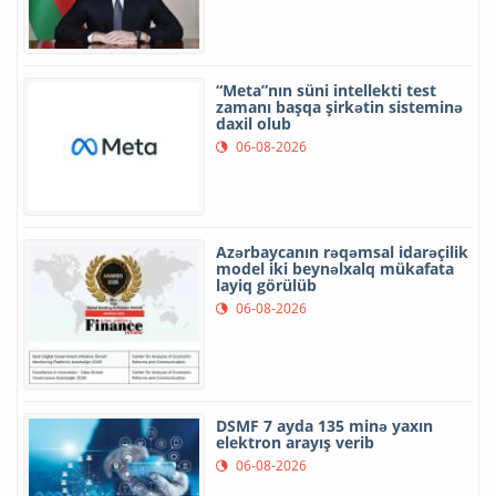
“Meta”nın süni intellekti test
zamanı başqa şirkətin sisteminə
daxil olub
06-08-2026
Azərbaycanın rəqəmsal idarəçilik
model iki beynəlxalq mükafata
layiq görülüb
06-08-2026
DSMF 7 ayda 135 minə yaxın
elektron arayış verib
06-08-2026