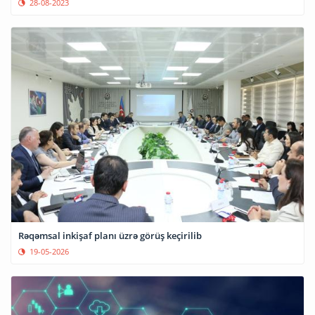
28-08-2023
Rəqəmsal inkişaf planı üzrə görüş keçirilib
19-05-2026