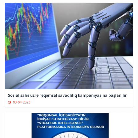
Sosial sahə üzrə rəqəmsal savadlılıq kampaniyasına başlanılır
03-04-2023