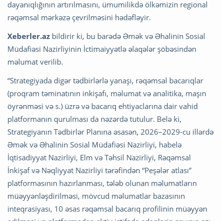
dayanıqlığının artırılmasını, ümumilikdə ölkəmizin regional
rəqəmsal mərkəzə çevrilməsini hədəfləyir.
Xeberler.az
bildirir ki, bu barədə Əmək və Əhalinin Sosial
Müdafiəsi Nazirliyinin İctimaiyyətlə əlaqələr şöbəsindən
məlumat verilib.
“Strategiyada digər tədbirlərlə yanaşı, rəqəmsal bacarıqlar
(proqram təminatının inkişafı, məlumat və analitika, maşın
öyrənməsi və s.) üzrə və bacarıq ehtiyaclarına dair vahid
platformanın qurulması da nəzərdə tutulur. Belə ki,
Strategiyanın Tədbirlər Planına əsasən, 2026–2029-cu illərdə
Əmək və Əhalinin Sosial Müdafiəsi Nazirliyi, habelə
İqtisadiyyat Nazirliyi, Elm və Təhsil Nazirliyi, Rəqəmsal
İnkişaf və Nəqliyyat Nazirliyi tərəfindən “Peşələr atlası”
platformasının hazırlanması, tələb olunan məlumatların
müəyyənləşdirilməsi, mövcud məlumatlar bazasının
inteqrasiyası, 10 əsas rəqəmsal bacarıq profilinin müəyyən