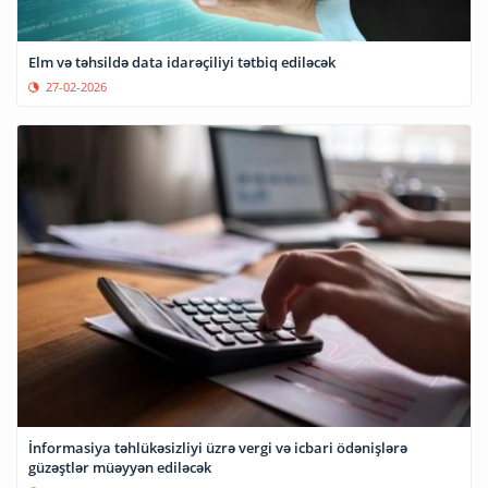
Elm və təhsildə data idarəçiliyi tətbiq ediləcək
27-02-2026
İnformasiya təhlükəsizliyi üzrə vergi və icbari ödənişlərə
güzəştlər müəyyən ediləcək