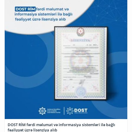
DOST RİM fərdi məlumat və informasiya sistemləri ilə bağlı
fəaliyyət üzrə lisenziya alıb