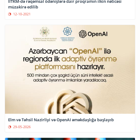
İİTKM-də rəqəmsal ödənişlərə dair proqramın ilkin nəticəsi
müzakirə edilib
12-10-2021
Elm və Təhsil Nazirliyi və OpenAI əməkdaşlığa başlayıb
29-05-2026