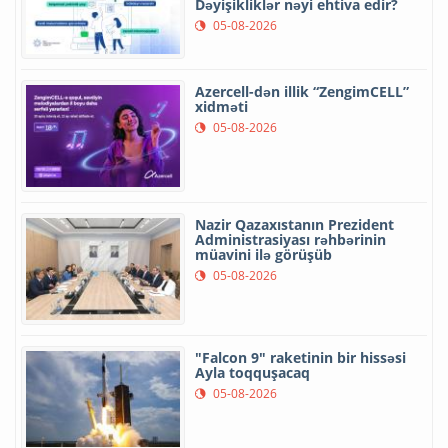
Dəyişikliklər nəyi ehtiva edir?
05-08-2026
Azercell-dən illik “ZengimCELL”
xidməti
05-08-2026
Nazir Qazaxıstanın Prezident
Administrasiyası rəhbərinin
müavini ilə görüşüb
05-08-2026
"Falcon 9" raketinin bir hissəsi
Ayla toqquşacaq
05-08-2026