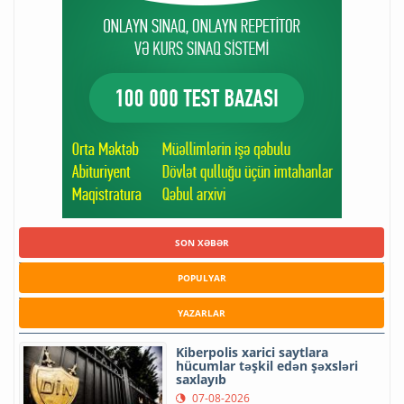
SON XƏBƏR
POPULYAR
YAZARLAR
Kiberpolis xarici saytlara
hücumlar təşkil edən şəxsləri
saxlayıb
07-08-2026