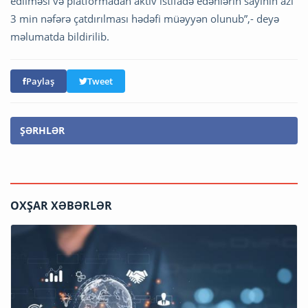
edilməsi və platformadan aktiv istifadə edənlərin sayının azı
3 min nəfərə çatdırılması hədəfi müəyyən olunub”,- deyə
məlumatda bildirilib.
Paylaş
Tweet
ŞƏRHLƏR
OXŞAR XƏBƏRLƏR