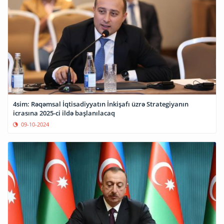
4sim: Rəqəmsal İqtisadiyyatın İnkişafı üzrə Strategiyanın
icrasına 2025-ci ildə başlanılacaq
09-10-2024