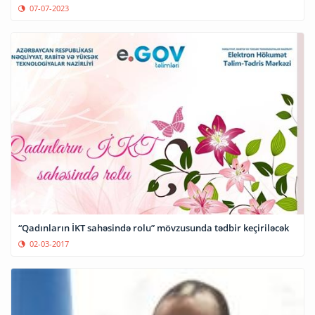
07-07-2023
“Qadınların İKT sahəsində rolu” mövzusunda tədbir keçiriləcək
02-03-2017