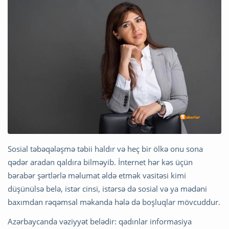
Sosial təbəqələşmə təbii haldır və heç bir ölkə onu sona
qədər aradan qaldıra bilməyib. İnternet hər kəs üçün
bərabər şərtlərlə məlumat əldə etmək vasitəsi kimi
düşünülsə belə, istər cinsi, istərsə də sosial və ya mədəni
baxımdan rəqəmsal məkanda hələ də boşluqlar mövcuddur.
Azərbaycanda vəziyyət belədir: qadınlar informasiya