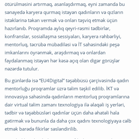
ötürülməsini artırmaq, asanlaşdırmaq, eyni zamanda bu
sənayedə karyera qurmaq istəyən qadınların və qızların
istəklərinə təkan vermək və onları təşviq etmək üçün
hazırlanıb. Proqramda aylıq qeyri-rəsmi tədbirlər,
konfranslar, sosiallaşma sessiyaları, karyera rəhbərliyi,
mentorluq, təcrübə mübadiləsi və İT sahəsindəki peşə
imkanlarını öyrənmək, araşdırmaq və onlardan
faydalanmaq istəyən hər kəsə açıq olan digər görüşlər
nəzərdə tutulur.
Bu günlərdə isə “EU4Digital” təşəbbüsü çərçivəsində qadın
mentorluğu proqramlar üzrə təlim təşkil edilib. İKT və
innovasiya sahəsində qadınların mentorluq proqramlarına
dair virtual təlim zamanı texnologiya ilə əlaqəli iş yerləri,
tədbir və təşəbbüsləri qadınlar üçün daha əhatəli hala
gətirmək və bununla da daha çox qadını texnologiyaya cəlb
etmək barədə fikirlər səsləndirilib.