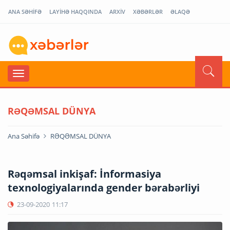
ANA SƏHİFƏ
LAYİHƏ HAQQINDA
ARXİV
XƏBƏRLƏR
ƏLAQƏ
RƏQƏMSAL DÜNYA
Ana Səhifə
RƏQƏMSAL DÜNYA
Rəqəmsal inkişaf: İnformasiya
texnologiyalarında gender bərabərliyi
23-09-2020
11:17