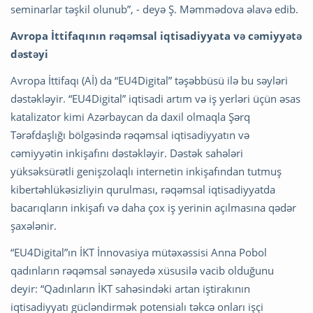
seminarlar təşkil olunub”, - deyə Ş. Məmmədova əlavə edib.
Avropa İttifaqının rəqəmsal iqtisadiyyata və cəmiyyətə
dəstəyi
Avropa İttifaqı (Aİ) da “EU4Digital” təşəbbüsü ilə bu səyləri
dəstəkləyir. “EU4Digital” iqtisadi artım və iş yerləri üçün əsas
katalizator kimi Azərbaycan da daxil olmaqla Şərq
Tərəfdaşlığı bölgəsində rəqəmsal iqtisadiyyatın və
cəmiyyətin inkişafını dəstəkləyir. Dəstək sahələri
yüksəksürətli genişzolaqlı internetin inkişafından tutmuş
kibertəhlükəsizliyin qurulması, rəqəmsal iqtisadiyyatda
bacarıqların inkişafı və daha çox iş yerinin açılmasına qədər
şaxələnir.
“EU4Digital”ın İKT İnnovasiya mütəxəssisi Anna Pobol
qadınların rəqəmsal sənayedə xüsusilə vacib olduğunu
deyir: “Qadınların İKT sahəsindəki artan iştirakının
iqtisadiyyatı gücləndirmək potensialı təkcə onları işçi