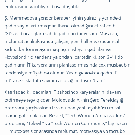
edilməsinin vacibliyini başa düşüblər.
Ş. Məmmədova gender bərabərliyinin yalnız iş yerindəki
qadın sayını artırmaqdan ibarət olmadığını etiraf edib:
“Xüsusi bacarıqlara sahib qadınları tanıyıram. Məsələn,
məlumat analitikasında çalışan, yeni həllər və rəqəmsal
xidmətlər formalaşdırmaq üçün işləyən qadınlar var.
Həvəsləndirici tendensiya ondan ibarətdir ki, son 3-4 ildə
qadınların İT karyeralarını planlaşdırmasında çox müsbət bir
tendensiya müşahidə olunur. Yaxın gələcəkdə qadın İT
mütəxəssislərinin sayının artacağını düşünürəm”.
Xatırladaq ki, qadınları İT sahəsində karyeralarını davam
etdirməyə təşviq edən Moldovada Aİ-nin Şərq Tərəfdaşlığı
proqramı çərçivəsində icra olunan yeni təşəbbüsü misal
olaraq gətirmək olar. Belə ki, “Tech Women Ambassadors”
proqramı, “Tekwill” və “Tech Women Community” layihələri
İT mütəxəssislər arasında məlumat, motivasiya və təcrübə