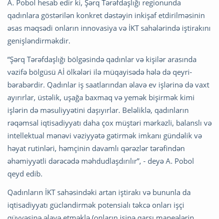
A. Pobol hesab edir ki, Şərq Tərəfdaşlığı regionunda
qadınlara göstərilən konkret dəstəyin inkişaf etdirilməsinin
əsas məqsədi onların innovasiya və İKT sahələrində iştirakını
genişləndirməkdir.
“Şərq Tərəfdaşlığı bölgəsində qadınlar və kişilər arasında
vəzifə bölgüsü Aİ ölkələri ilə müqayisədə hələ də qeyri-
bərabərdir. Qadınlar iş saatlarından əlavə ev işlərinə də vaxt
ayırırlar, üstəlik, uşağa baxmaq və yemək bişirmək kimi
işlərin də məsuliyyətini daşıyırlar. Beləliklə, qadınların
rəqəmsal iqtisadiyyatı daha çox müştəri mərkəzli, balanslı və
intellektual mənəvi vəziyyətə gətirmək imkanı gündəlik və
həyat rutinləri, həmçinin davamlı qərəzlər tərəfindən
əhəmiyyətli dərəcədə məhdudlaşdırılır”, - deyə A. Pobol
qeyd edib.
Qadınların İKT sahəsindəki artan iştirakı və bununla da
iqtisadiyyatı gücləndirmək potensialı təkcə onları işçi
qüvvəsinə əlavə etməklə (onların işinə qarşı maneələrin