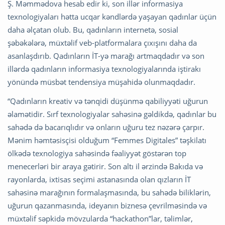
Ş. Məmmədova hesab edir ki, son illər informasiya
texnologiyaları hətta ucqar kəndlərdə yaşayan qadınlar üçün
daha əlçatan olub. Bu, qadınların internetə, sosial
şəbəkələrə, müxtəlif veb-platformalara çıxışını daha da
asanlaşdırıb. Qadınların İT-yə marağı artmaqdadır və son
illərdə qadınların informasiya texnologiyalarında iştirakı
yönündə müsbət tendensiya müşahidə olunmaqdadır.
“Qadınların kreativ və tənqidi düşünmə qabiliyyəti uğurun
əlamətidir. Sırf texnologiyalar sahəsinə gəldikdə, qadınlar bu
sahədə də bacarıqlıdır və onların uğuru tez nəzərə çarpır.
Mənim həmtəsisçisi olduğum “Femmes Digitales” təşkilatı
ölkədə texnologiya sahəsində fəaliyyət göstərən top
menecerləri bir araya gətirir. Son altı il ərzində Bakıda və
rayonlarda, ixtisas seçimi astanasında olan qızların İT
sahəsinə marağının formalaşmasında, bu sahədə biliklərin,
uğurun qazanmasında, ideyanın biznesə çevrilməsində və
müxtəlif səpkidə mövzularda “hackathon”lar, təlimlər,