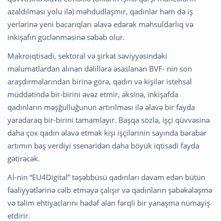
azaldılması yolu ilə) məhdudlaşmır, qadınlar həm də iş
yerlərinə yeni bacarıqları əlavə edərək məhsuldarlıq və
inkişafın güclənməsinə səbəb olur.
Makroiqtisadi, sektoral və şirkət səviyyəsindəki
məlumatlardan alınan dəlillərə əsaslanan BVF- nin son
araşdırmalarından birinə görə, qadın və kişilər istehsal
müddətində bir-birini əvəz etmir, əksinə, inkişafda
qadınların məşğulluğunun artırılması ilə əlavə bir fayda
yaradaraq bir-birini tamamlayır. Başqa sözlə, işçi qüvvəsinə
daha çox qadın əlavə etmək kişi işçilərinin sayında bərabər
artımın baş verdiyi ssenaridən daha böyük iqtisadi fayda
gətirəcək.
Aİ-nin “EU4Digital” təşəbbüsü qadınları davam edən bütün
fəaliyyətlərinə cəlb etməyə çalışır və qadınların şəbəkələşmə
və təlim ehtiyaclarını hədəf alan fərqli bir yanaşma nümayiş
etdirir.