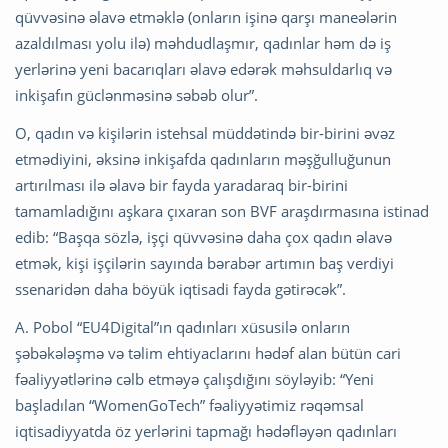
qüvvəsinə əlavə etməklə (onların işinə qarşı maneələrin
azaldılması yolu ilə) məhdudlaşmır, qadınlar həm də iş
yerlərinə yeni bacarıqları əlavə edərək məhsuldarlıq və
inkişafın güclənməsinə səbəb olur”.
O, qadın və kişilərin istehsal müddətində bir-birini əvəz
etmədiyini, əksinə inkişafda qadınların məşğulluğunun
artırılması ilə əlavə bir fayda yaradaraq bir-birini
tamamladığını aşkara çıxaran son BVF araşdırmasına istinad
edib: “Başqa sözlə, işçi qüvvəsinə daha çox qadın əlavə
etmək, kişi işçilərin sayında bərabər artımın baş verdiyi
ssenaridən daha böyük iqtisadi fayda gətirəcək”.
A. Pobol “EU4Digital”ın qadınları xüsusilə onların
şəbəkələşmə və təlim ehtiyaclarını hədəf alan bütün cari
fəaliyyətlərinə cəlb etməyə çalışdığını söyləyib: “Yeni
başladılan “WomenGoTech” fəaliyyətimiz rəqəmsal
iqtisadiyyatda öz yerlərini tapmağı hədəfləyən qadınları