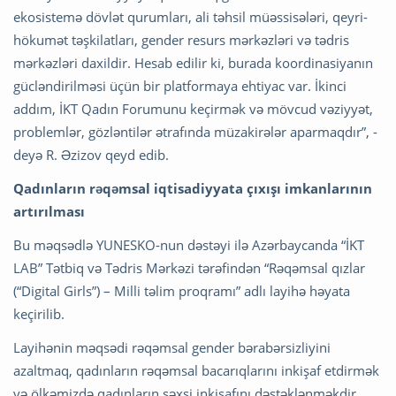
ekosistemə dövlət qurumları, ali təhsil müəssisələri, qeyri-
hökumət təşkilatları, gender resurs mərkəzləri və tədris
mərkəzləri daxildir. Hesab edilir ki, burada koordinasiyanın
gücləndirilməsi üçün bir platformaya ehtiyac var. İkinci
addım, İKT Qadın Forumunu keçirmək və mövcud vəziyyət,
problemlər, gözləntilər ətrafında müzakirələr aparmaqdır”, -
deyə R. Əzizov qeyd edib.
Qadınların rəqəmsal iqtisadiyyata çıxışı imkanlarının
artırılması
Bu məqsədlə YUNESKO-nun dəstəyi ilə Azərbaycanda “İKT
LAB” Tətbiq və Tədris Mərkəzi tərəfindən “Rəqəmsal qızlar
(“Digital Girls”) – Milli təlim proqramı” adlı layihə həyata
keçirilib.
Layihənin məqsədi rəqəmsal gender bərabərsizliyini
azaltmaq, qadınların rəqəmsal bacarıqlarını inkişaf etdirmək
və ölkəmizdə qadınların şəxsi inkişafını dəstəklənməkdir.