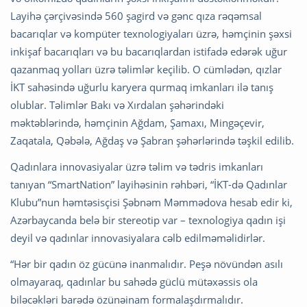
Layihə çərçivəsində 560 şagird və gənc qıza rəqəmsal
bacarıqlar və kompüter texnologiyaları üzrə, həmçinin şəxsi
inkişaf bacarıqları və bu bacarıqlardan istifadə edərək uğur
qazanmaq yolları üzrə təlimlər keçilib. O cümlədən, qızlar
İKT sahəsində uğurlu karyera qurmaq imkanları ilə tanış
olublar. Təlimlər Bakı və Xırdalan şəhərindəki
məktəblərində, həmçinin Ağdam, Şamaxı, Mingəçevir,
Zaqatala, Qəbələ, Ağdaş və Şabran şəhərlərində təşkil edilib.
Qadınlara innovasiyalar üzrə təlim və tədris imkanları
tanıyan “SmartNation” layihəsinin rəhbəri, “İKT-də Qadınlar
Klubu”nun həmtəsisçisi Şəbnəm Məmmədova hesab edir ki,
Azərbaycanda belə bir stereotip var – texnologiya qadın işi
deyil və qadınlar innovasiyalara cəlb edilməməlidirlər.
“Hər bir qadın öz gücünə inanmalıdır. Peşə növündən asılı
olmayaraq, qadınlar bu sahədə güclü mütəxəssis ola
biləcəkləri barədə özünəinam formalaşdırmalıdır.