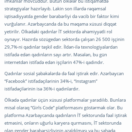
imkanlar mövcuddur. Bütün ölkələr bu istiqamətdə
strategiyalar hazırlayıb. Lakin son illərdə rəqəmsal
iqtisadiyyatda gender bərabərliyi də vacib bir faktor kimi
vurğulanır. Azərbaycanda da bu məqama xüsusi diqqət
yetirilir. Ölkədəki qadınlar İT sektorda əhəmiyyətli rol
oynayır. Hazırda sözügedən sektorda çalışan 26 500 işçinin
29,7%-ni qadınlar təşkil edir. İldən-ilə texnologiyalardan
istifadə edən qadınların sayı artır. Məsələn, bu gün
internetdən istifadə edən işçilərin 47%-i qadındır.
Qadınlar sosial şəbəkələrdə də fəal iştirak edir. Azərbaycan
“Facebook” istifadəçilərinin 34%-i, “Instagram”
istifadəçilərinin isə 36%-i qadınlardır.
Ölkədə qadınlar üçün xüsusi platformalar yaradılıb. Bunlara
misal olaraq “Girls Code” platformasını göstərmək olar. Bu
platforma Azərbaycanda qadınların İT sektorunda fəal iştirak
etməsini, onların uğurlu karyera qurmasını, İT sektorunda
olan gender bərabərsizliyinin azaldılması və bu sahədə