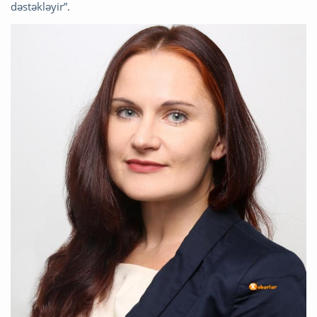
dəstəkləyir”.