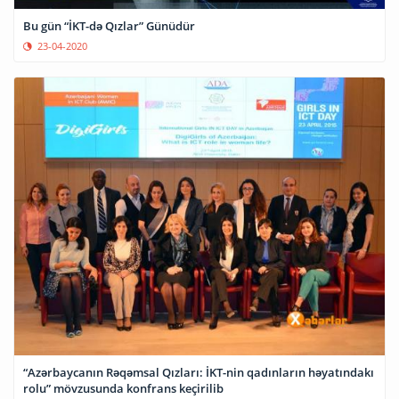
Bu gün “İKT-də Qızlar” Günüdür
23-04-2020
“Azərbaycanın Rəqəmsal Qızları: İKT-nin qadınların həyatındakı
rolu” mövzusunda konfrans keçirilib