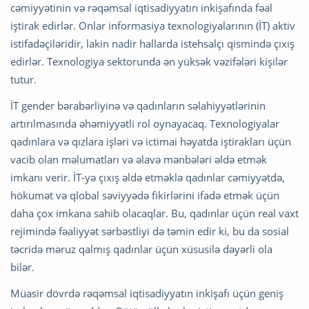
cəmiyyətinin və rəqəmsal iqtisadiyyatın inkişafında fəal
iştirak edirlər. Onlar informasiya texnologiyalarının (İT) aktiv
istifadəçiləridir, lakin nadir hallarda istehsalçı qismində çıxış
edirlər. Texnologiya sektorunda ən yüksək vəzifələri kişilər
tutur.
İT gender bərabərliyinə və qadınların səlahiyyətlərinin
artırılmasında əhəmiyyətli rol oynayacaq. Texnologiyalar
qadınlara və qızlara işləri və ictimai həyatda iştirakları üçün
vacib olan məlumatları və əlavə mənbələri əldə etmək
imkanı verir. İT-yə çıxış əldə etməklə qadınlar cəmiyyətdə,
hökumət və qlobal səviyyədə fikirlərini ifadə etmək üçün
daha çox imkana sahib olacaqlar. Bu, qadınlar üçün real vaxt
rejimində fəaliyyət sərbəstliyi də təmin edir ki, bu da sosial
təcridə məruz qalmış qadınlar üçün xüsusilə dəyərli ola
bilər.
Müasir dövrdə rəqəmsal iqtisadiyyatın inkişafı üçün geniş