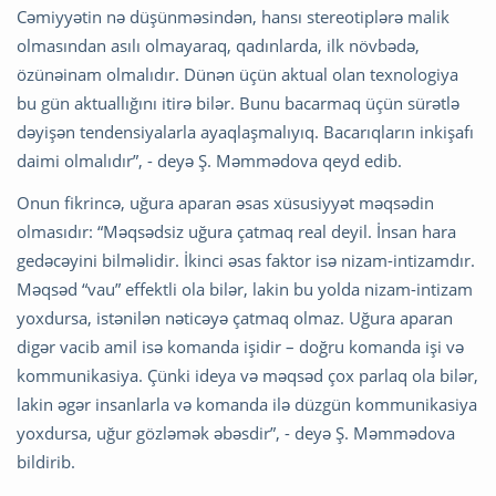
Cəmiyyətin nə düşünməsindən, hansı stereotiplərə malik
olmasından asılı olmayaraq, qadınlarda, ilk növbədə,
özünəinam olmalıdır. Dünən üçün aktual olan texnologiya
bu gün aktuallığını itirə bilər. Bunu bacarmaq üçün sürətlə
dəyişən tendensiyalarla ayaqlaşmalıyıq. Bacarıqların inkişafı
daimi olmalıdır”, - deyə Ş. Məmmədova qeyd edib.
Onun fikrincə, uğura aparan əsas xüsusiyyət məqsədin
olmasıdır: “Məqsədsiz uğura çatmaq real deyil. İnsan hara
gedəcəyini bilməlidir. İkinci əsas faktor isə nizam-intizamdır.
Məqsəd “vau” effektli ola bilər, lakin bu yolda nizam-intizam
yoxdursa, istənilən nəticəyə çatmaq olmaz. Uğura aparan
digər vacib amil isə komanda işidir – doğru komanda işi və
kommunikasiya. Çünki ideya və məqsəd çox parlaq ola bilər,
lakin əgər insanlarla və komanda ilə düzgün kommunikasiya
yoxdursa, uğur gözləmək əbəsdir”, - deyə Ş. Məmmədova
bildirib.