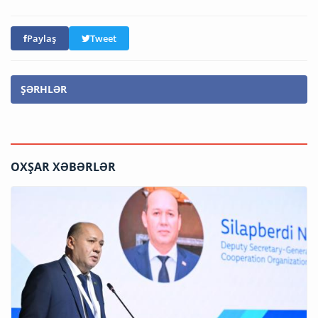
Paylaş
Tweet
ŞƏRHLƏR
OXŞAR XƏBƏRLƏR