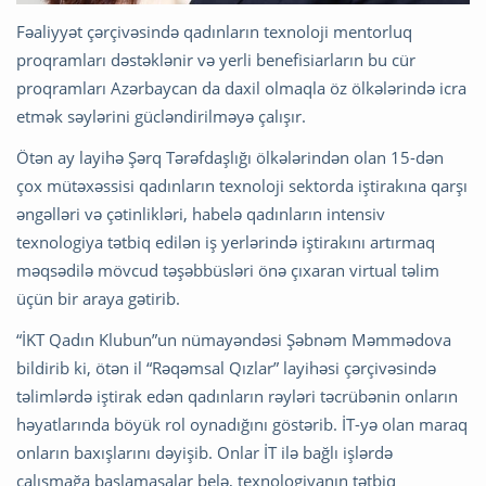
Fəaliyyət çərçivəsində qadınların texnoloji mentorluq
proqramları dəstəklənir və yerli benefisiarların bu cür
proqramları Azərbaycan da daxil olmaqla öz ölkələrində icra
etmək səylərini gücləndirilməyə çalışır.
Ötən ay layihə Şərq Tərəfdaşlığı ölkələrindən olan 15-dən
çox mütəxəssisi qadınların texnoloji sektorda iştirakına qarşı
əngəlləri və çətinlikləri, habelə qadınların intensiv
texnologiya tətbiq edilən iş yerlərində iştirakını artırmaq
məqsədilə mövcud təşəbbüsləri önə çıxaran virtual təlim
üçün bir araya gətirib.
“İKT Qadın Klubun”un nümayəndəsi Şəbnəm Məmmədova
bildirib ki, ötən il “Rəqəmsal Qızlar” layihəsi çərçivəsində
təlimlərdə iştirak edən qadınların rəyləri təcrübənin onların
həyatlarında böyük rol oynadığını göstərib. İT-yə olan maraq
onların baxışlarını dəyişib. Onlar İT ilə bağlı işlərdə
çalışmağa başlamasalar belə, texnologiyanın tətbiq