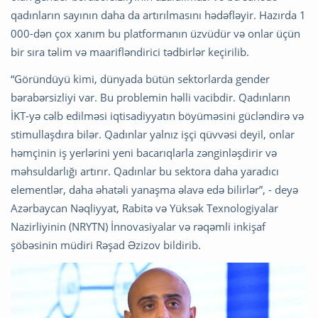
qadınların sayının daha da artırılmasını hədəfləyir. Hazırda 1
000-dən çox xanım bu platformanın üzvüdür və onlar üçün
bir sıra təlim və maarifləndirici tədbirlər keçirilib.
“Göründüyü kimi, dünyada bütün sektorlarda gender
bərabərsizliyi var. Bu problemin həlli vacibdir. Qadınların
İKT-yə cəlb edilməsi iqtisadiyyatın böyüməsini gücləndirə və
stimullaşdıra bilər. Qadınlar yalnız işçi qüvvəsi deyil, onlar
həmçinin iş yerlərini yeni bacarıqlarla zənginləşdirir və
məhsuldarlığı artırır. Qadınlar bu sektora daha yaradıcı
elementlər, daha əhatəli yanaşma əlavə edə bilirlər”, - deyə
Azərbaycan Nəqliyyat, Rabitə və Yüksək Texnologiyalar
Nazirliyinin (NRYTN) İnnovasiyalar və rəqəmli inkişaf
şöbəsinin müdiri Rəşad Əzizov bildirib.