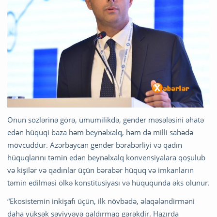
Onun sözlərinə görə, ümumilikdə, gender məsələsini əhatə
edən hüquqi baza həm beynəlxalq, həm də milli sahədə
mövcuddur. Azərbaycan gender bərabərliyi və qadın
hüquqlarını təmin edən beynəlxalq konvensiyalara qoşulub
və kişilər və qadınlar üçün bərabər hüquq və imkanların
təmin edilməsi ölkə konstitusiyası və hüququnda əks olunur.
“Ekosistemin inkişafı üçün, ilk növbədə, əlaqələndirməni
daha yüksək səviyyəyə qaldırmaq gərəkdir. Hazırda