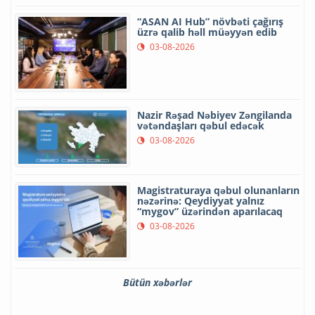
“ASAN AI Hub” növbəti çağırış
üzrə qalib həll müəyyən edib
03-08-2026
Nazir Rəşad Nəbiyev Zəngilanda
vətəndaşları qəbul edəcək
03-08-2026
Magistraturaya qəbul olunanların
nəzərinə: Qeydiyyat yalnız
“mygov” üzərindən aparılacaq
03-08-2026
Bütün xəbərlər