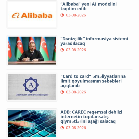
“Alibaba” yeni AI modelini
təqdim edib
03-08-2026
“Dənizçilik” informasiya sistemi
yaradılacaq
03-08-2026
"Card to card" əməliyyatlarına
limit qoyulmasının səbəbləri
açıqlanıb
03-08-2026
ADB: CAREC rəqəmsal dəhlizi
internetin topdansatış
qiymətlərini aşağı salacaq
03-08-2026