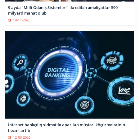
9 ayda "Milli Ödəniş Sistemləri" ilə edilən əməliyatlar 590
milyard manat olub
19-11-2025
İnternet bankçılıq xidmətilə aparılan müştəri köçürmələrinin
həcmi artıb
12-03-2026