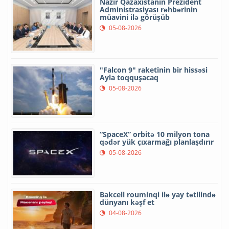
Nazir Qazaxıstanın Prezident
Administrasiyası rəhbərinin
müavini ilə görüşüb
05-08-2026
"Falcon 9" raketinin bir hissəsi
Ayla toqquşacaq
05-08-2026
“SpaceX” orbitə 10 milyon tona
qədər yük çıxarmağı planlaşdırır
05-08-2026
Bakcell rouminqi ilə yay tətilində
dünyanı kəşf et
04-08-2026