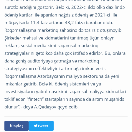
sürətlə artdığını göstərir. Belə ki, 2022-ci ildə ölkə daxilində
ödəniş kartları ilə aparılan nağdsız ödənişlər 2021-ci illə
müqayisədə 11,4 faiz artaraq 43,2 faizə bərabər olub.
Rəqəmsallaşma marketinq sahəsinə də təsirsiz ötüşməyib.
Şirkətlər məhsul və xidmətlərini tanıtmaq üçün onlayn
reklam, sosial media kimi rəqəmsal marketinq
strategiyalarını getdikcə daha çox istifadə edirlər. Bu, onlara
daha geniş auditoriyaya çatmağa və marketinq
strategiyasının effektivliyini artırmağa imkan verir.
Rəqəmsallaşma Azərbaycanın maliyyə sektoruna da yeni
imkanlar gətirib. Belə ki, ödəniş sistemləri və ya
investisiyaların yatırılması kimi rəqəmsal maliyyə xidmətləri
təklif edən “fintech” startapların sayında da artım müşahidə
olunur”,- deyə A.Qədəşov qeyd edib.
Paylaş
Tweet