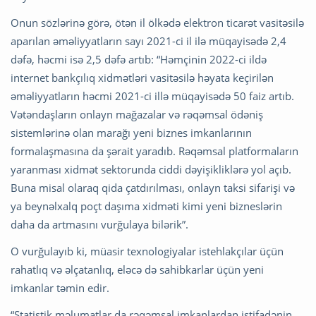
Onun sözlərinə görə, ötən il ölkədə elektron ticarət vasitəsilə
aparılan əməliyyatların sayı 2021-ci il ilə müqayisədə 2,4
dəfə, həcmi isə 2,5 dəfə artıb: “Həmçinin 2022-ci ildə
internet bankçılıq xidmətləri vasitəsilə həyata keçirilən
əməliyyatların həcmi 2021-ci illə müqayisədə 50 faiz artıb.
Vətəndaşların onlayn mağazalar və rəqəmsal ödəniş
sistemlərinə olan marağı yeni biznes imkanlarının
formalaşmasına da şərait yaradıb. Rəqəmsal platformaların
yaranması xidmət sektorunda ciddi dəyişikliklərə yol açıb.
Buna misal olaraq qida çatdırılması, onlayn taksi sifarişi və
ya beynəlxalq poçt daşıma xidməti kimi yeni bizneslərin
daha da artmasını vurğulaya bilərik”.
O vurğulayıb ki, müasir texnologiyalar istehlakçılar üçün
rahatlıq və əlçatanlıq, eləcə də sahibkarlar üçün yeni
imkanlar təmin edir.
“Statistik məlumatlar da rəqəmsal imkanlardan istifadənin