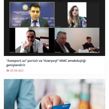
“Azexport.az” portalı və “Azərpoçt” MMC əməkdaşlığı
genişləndirir
05-04-2021