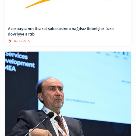
Azərbaycanın ticarət şəbəkəsində nağdsız ödənişlər üzrə
dövriyyə artıb
04-06-2015