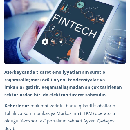
Azərbaycanda ticarət əməliyyatlarının sürətlə
rəqəmsallaşması özü ilə yeni tendensiyalar və
imkanlar gətirir. Rəqəmsallaşmadan ən çox təsirlənən
sektorlardan biri də elektron ticarət sahəsidir.
Xeberler.az
məlumat verir ki, bunu İqtisadi İslahatların
Təhlili və Kommunikasiya Mərkəzinin (İİTKM) operatoru
olduğu “Azexport.az” portalının rəhbəri Ayxan Qədəşov
deyib.