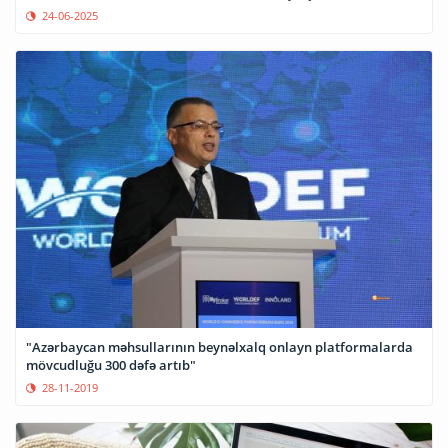
24-06-2025
"Azərbaycan məhsullarının beynəlxalq onlayn platformalarda
mövcudluğu 300 dəfə artıb"
28-11-2019