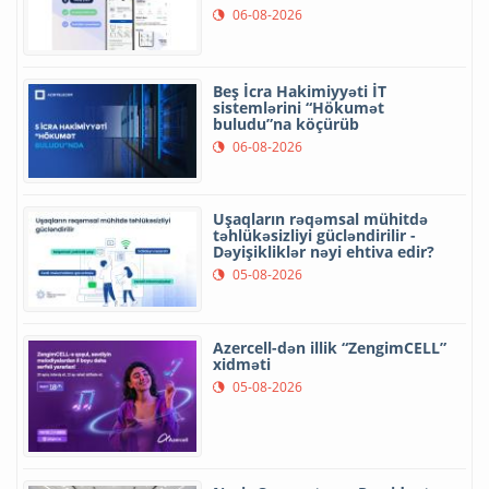
06-08-2026
Beş İcra Hakimiyyəti İT
sistemlərini “Hökumət
buludu”na köçürüb
06-08-2026
Uşaqların rəqəmsal mühitdə
təhlükəsizliyi gücləndirilir -
Dəyişikliklər nəyi ehtiva edir?
05-08-2026
Azercell-dən illik “ZengimCELL”
xidməti
05-08-2026