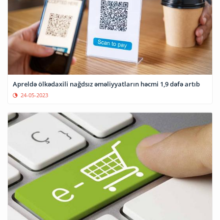
Apreldə ölkədaxili nağdsız əməliyyatların həcmi 1,9 dəfə artıb
24-05-2023