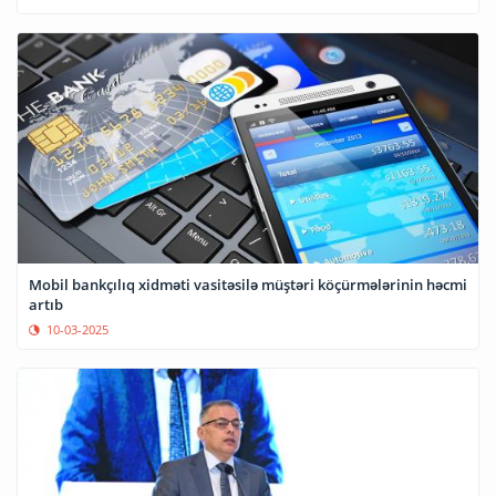
Mobil bankçılıq xidməti vasitəsilə müştəri köçürmələrinin həcmi
artıb
10-03-2025