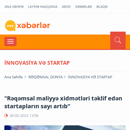
ANA SƏHİFƏ
LAYİHƏ HAQQINDA
ARXİV
XƏBƏRLƏR
ƏLAQƏ
İNNOVASİYA VƏ STARTAP
Ana Səhifə
RƏQƏMSAL DÜNYA
İNNOVASİYA VƏ STARTAP
"Rəqəmsal maliyyə xidmətləri təklif edən
startapların sayı artıb”
30-05-2023
13:58