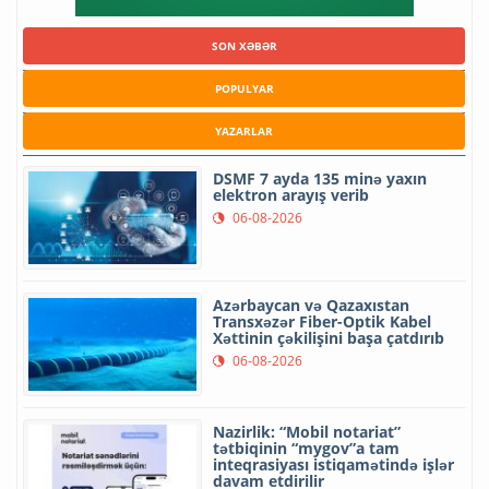
SON XƏBƏR
POPULYAR
YAZARLAR
DSMF 7 ayda 135 minə yaxın
elektron arayış verib
06-08-2026
Azərbaycan və Qazaxıstan
Transxəzər Fiber-Optik Kabel
Xəttinin çəkilişini başa çatdırıb
06-08-2026
Nazirlik: “Mobil notariat”
tətbiqinin “mygov”a tam
inteqrasiyası istiqamətində işlər
davam etdirilir