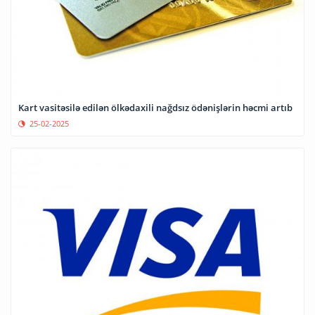
Kart vasitəsilə edilən ölkədaxili nağdsız ödənişlərin həcmi artıb
25-02-2025