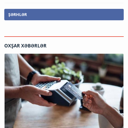
ŞƏRHLƏR
OXŞAR XƏBƏRLƏR