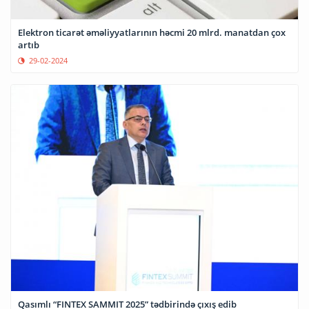
Elektron ticarət əməliyyatlarının həcmi 20 mlrd. manatdan çox
artıb
29-02-2024
Qasımlı “FINTEX SAMMIT 2025” tədbirində çıxış edib