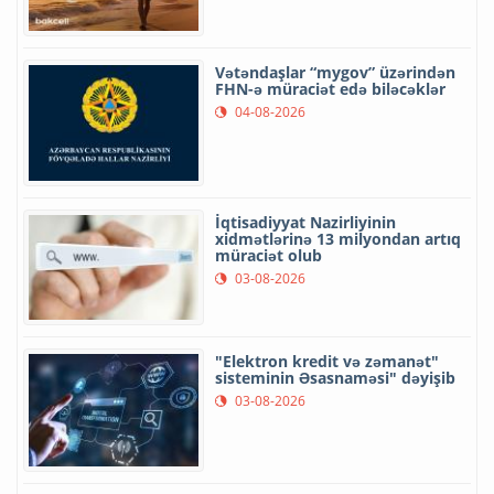
Vətəndaşlar “mygov” üzərindən
FHN-ə müraciət edə biləcəklər
04-08-2026
İqtisadiyyat Nazirliyinin
xidmətlərinə 13 milyondan artıq
müraciət olub
03-08-2026
"Elektron kredit və zəmanət"
sisteminin Əsasnaməsi" dəyişib
03-08-2026