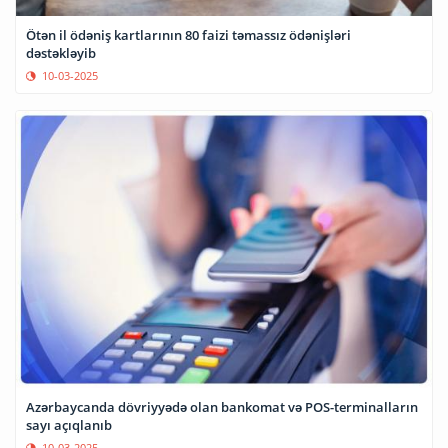
Ötən il ödəniş kartlarının 80 faizi təmassız ödənişləri
dəstəkləyib
10-03-2025
Azərbaycanda dövriyyədə olan bankomat və POS-terminalların
sayı açıqlanıb
10-03-2025