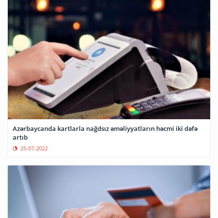
Azərbaycanda kartlarla nağdsız əməliyyatların həcmi iki dəfə
artıb
25-07-2022