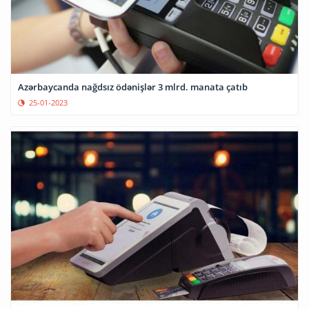
Azərbaycanda nağdsız ödənişlər 3 mlrd. manata çatıb
25-01-2023