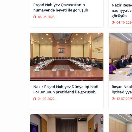
Rəşad Nəbiyev Qazaxıstanın
Nazir Rəşa
nümayəndə heyəti ilə görüşüb
nəqliyyat v
görüşüb
06-08-2025
04-10-202
Nazir Rəşad Nəbiyev Dünya İqtisadi
Rəşad Nəbi
Forumunun prezidenti ilə görüşüb
iqtisadiyya
24-02-2022
12-07-202