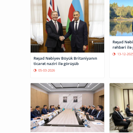
Rəşad Nəbi
rəhbəri ilə
13-12-202
Rəşad Nəbiyev Böyük Britaniyanın
ticarət naziri ilə görüşüb
05-03-2026