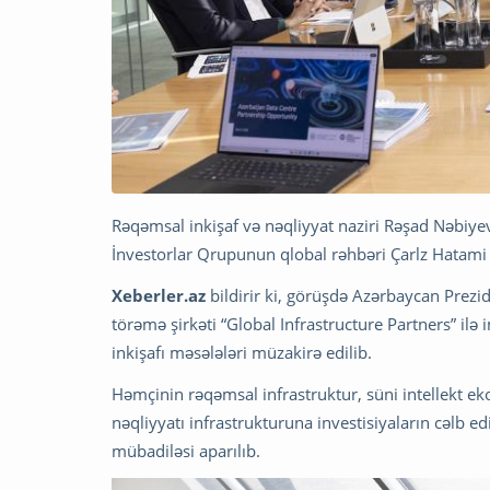
Rəqəmsal inkişaf və nəqliyyat naziri Rəşad Nəbiye
İnvestorlar Qrupunun qlobal rəhbəri Çarlz Hatami i
Xeberler.az
bildirir ki, görüşdə Azərbaycan Prezi
törəmə şirkəti “Global Infrastructure Partners” 
inkişafı məsələləri müzakirə edilib.
Həmçinin rəqəmsal infrastruktur, süni intellekt e
nəqliyyatı infrastrukturuna investisiyaların cəlb edi
mübadiləsi aparılıb.