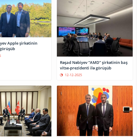
yev Apple şirkətinin
 görüşüb
5
Rəşad Nəbiyev “AMD” şirkətinin baş
vitse-prezidenti ilə görüşüb
12-12-2025