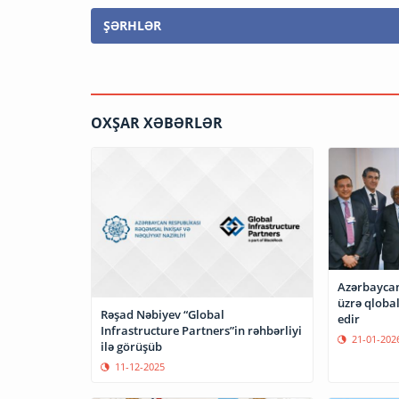
ŞƏRHLƏR
OXŞAR XƏBƏRLƏR
Azərbaycan
üzrə qlobal
Rəşad Nəbiyev “Global
edir
Infrastructure Partners”in rəhbərliyi
21-01-202
ilə görüşüb
11-12-2025