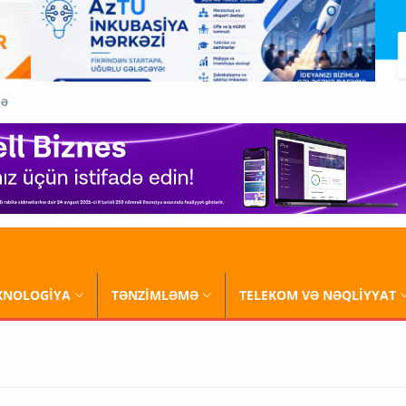
QƏ
XNOLOGİYA
TƏNZİMLƏMƏ
TELEKOM VƏ NƏQLİYYAT