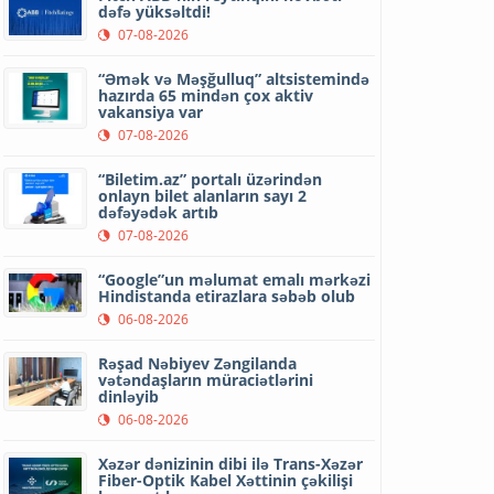
dəfə yüksəltdi!
07-08-2026
“Əmək və Məşğulluq” altsistemində
hazırda 65 mindən çox aktiv
vakansiya var
07-08-2026
“Biletim.az” portalı üzərindən
onlayn bilet alanların sayı 2
dəfəyədək artıb
07-08-2026
“Google”un məlumat emalı mərkəzi
Hindistanda etirazlara səbəb olub
06-08-2026
Rəşad Nəbiyev Zəngilanda
vətəndaşların müraciətlərini
dinləyib
06-08-2026
Xəzər dənizinin dibi ilə Trans-Xəzər
Fiber-Optik Kabel Xəttinin çəkilişi