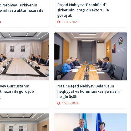
Rəşad Nəbiyev “Brookfield”
d Nəbiyev Türkiyənin
şirkətinin icraçı direktoru ilə
ə infrastruktur naziri ilə
görüşüb
11-12-2025
4
yev Gürcüstanın
Nazir Rəşad Nəbiyev Belarusun
t naziri ilə görüşüb
nəqliyyat və kommunikasiya naziri
ilə görüşüb
5
16-05-2024