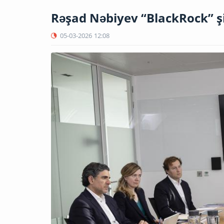
Rəşad Nəbiyev “BlackRock” şi
05-03-2026
12:08