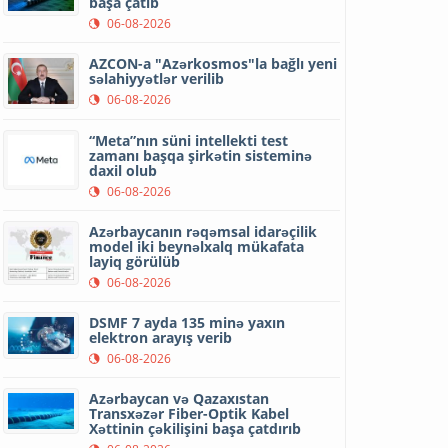
başa çatıb
06-08-2026
AZCON-a "Azərkosmos"la bağlı yeni
səlahiyyətlər verilib
06-08-2026
“Meta”nın süni intellekti test
zamanı başqa şirkətin sisteminə
daxil olub
06-08-2026
Azərbaycanın rəqəmsal idarəçilik
model iki beynəlxalq mükafata
layiq görülüb
06-08-2026
DSMF 7 ayda 135 minə yaxın
elektron arayış verib
06-08-2026
Azərbaycan və Qazaxıstan
Transxəzər Fiber-Optik Kabel
Xəttinin çəkilişini başa çatdırıb