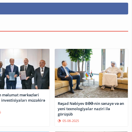
 məlumat mərkəzləri
 investisiyaları müzakirə
Rəşad Nəbiyev BƏƏ-nin sənaye və ən
yeni texnologiyalar naziri ilə
6
görüşüb
05-08-2025