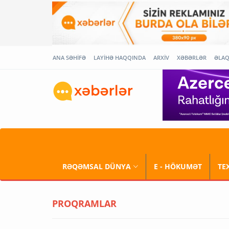
ANA SƏHİFƏ
LAYİHƏ HAQQINDA
ARXİV
XƏBƏRLƏR
ƏLA
RƏQƏMSAL DÜNYA
E - HÖKUMƏT
TE
PROQRAMLAR