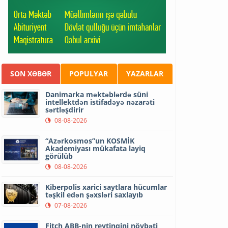
SON XƏBƏR
POPULYAR
YAZARLAR
Danimarka məktəblərdə süni
intellektdən istifadəyə nəzarəti
sərtləşdirir
08-08-2026
“Azərkosmos”un KOSMİK
Akademiyası mükafata layiq
görülüb
08-08-2026
Kiberpolis xarici saytlara hücumlar
təşkil edən şəxsləri saxlayıb
07-08-2026
Fitch ABB-nin reytinqini növbəti