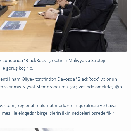
v Londonda “BlackRock” şirkətinin Maliyyə və Strateji
lə görüş keçirib.
denti İlham Əliyev tərəfindən Davosda “BlackRock” və onun
ilə imzalanmış Niyyət Memorandumu çərçivəsində əməkdaşlığın
kosistemi, regional məlumat mərkəzinin qurulması və hava
lməsi ilə əlaqədar birgə işlərin ilkin nəticələri barədə fikir