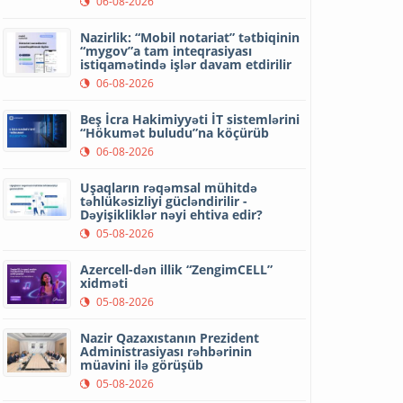
06-08-2026
Nazirlik: “Mobil notariat” tətbiqinin
“mygov”a tam inteqrasiyası
istiqamətində işlər davam etdirilir
06-08-2026
Beş İcra Hakimiyyəti İT sistemlərini
“Hökumət buludu”na köçürüb
06-08-2026
Uşaqların rəqəmsal mühitdə
təhlükəsizliyi gücləndirilir -
Dəyişikliklər nəyi ehtiva edir?
05-08-2026
Azercell-dən illik “ZengimCELL”
xidməti
05-08-2026
Nazir Qazaxıstanın Prezident
Administrasiyası rəhbərinin
müavini ilə görüşüb
05-08-2026