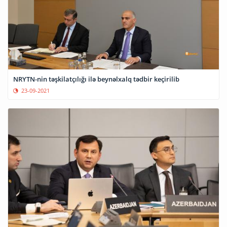
NRYTN-nin təşkilatçılığı ilə beynəlxalq tədbir keçirilib
23-09-2021