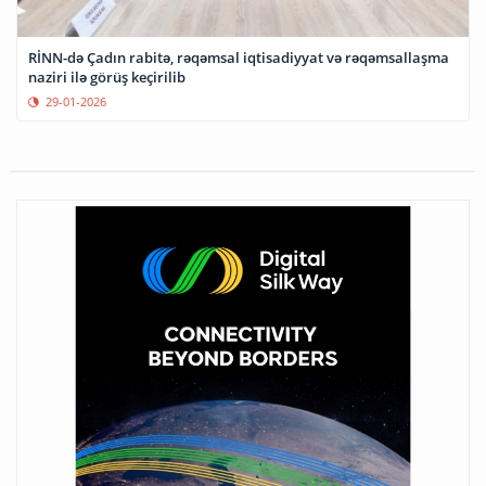
RİNN-də Çadın rabitə, rəqəmsal iqtisadiyyat və rəqəmsallaşma
naziri ilə görüş keçirilib
29-01-2026