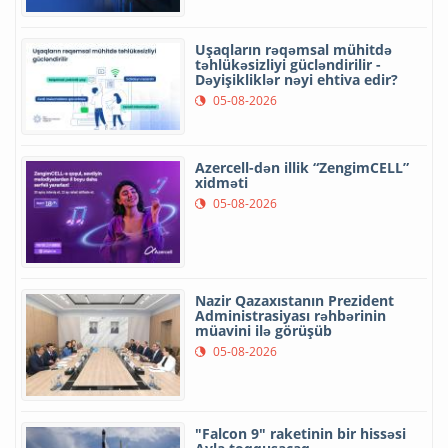
Uşaqların rəqəmsal mühitdə
təhlükəsizliyi gücləndirilir -
Dəyişikliklər nəyi ehtiva edir?
05-08-2026
Azercell-dən illik “ZengimCELL”
xidməti
05-08-2026
Nazir Qazaxıstanın Prezident
Administrasiyası rəhbərinin
müavini ilə görüşüb
05-08-2026
"Falcon 9" raketinin bir hissəsi