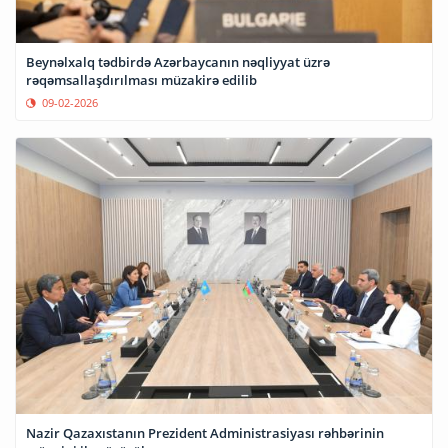
Beynəlxalq tədbirdə Azərbaycanın nəqliyyat üzrə
rəqəmsallaşdırılması müzakirə edilib
09-02-2026
Nazir Qazaxıstanın Prezident Administrasiyası rəhbərinin