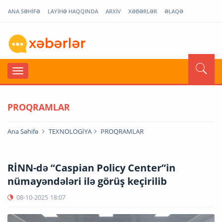
ANA SƏHİFƏ
LAYİHƏ HAQQINDA
ARXİV
XƏBƏRLƏR
ƏLAQƏ
PROQRAMLAR
Ana Səhifə
TEXNOLOGİYA
PROQRAMLAR
RİNN-də “Caspian Policy Center”in
nümayəndələri ilə görüş keçirilib
08-10-2025
18:07