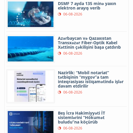
DSMF 7 ayda 135 minə yaxın
elektron arayış verib
06-08-2026
Azərbaycan və Qazaxıstan
Transxəzər Fiber-Optik Kabel
Xəttinin çəkilişini başa çatdırıb
06-08-2026
Nazirlik: “Mobil notariat”
tətbiqinin “mygov”a tam
inteqrasiyası istiqamətində işlər
davam etdirilir
06-08-2026
Beş İcra Hakimiyyəti İT
sistemlərini “Hökumət
buludu”na köçürüb
06-08-2026