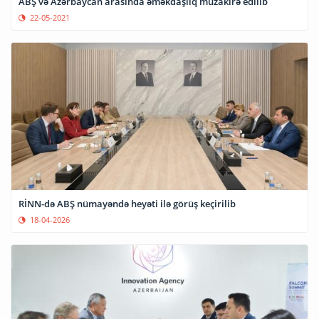
ABŞ və Azərbaycan arasında əməkdaşlıq müzakirə edilib
22-05-2021
RİNN-də ABŞ nümayəndə heyəti ilə görüş keçirilib
18-04-2026