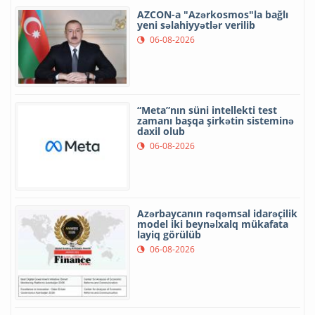
AZCON-a "Azərkosmos"la bağlı
yeni səlahiyyətlər verilib
06-08-2026
“Meta”nın süni intellekti test
zamanı başqa şirkətin sisteminə
daxil olub
06-08-2026
Azərbaycanın rəqəmsal idarəçilik
model iki beynəlxalq mükafata
layiq görülüb
06-08-2026