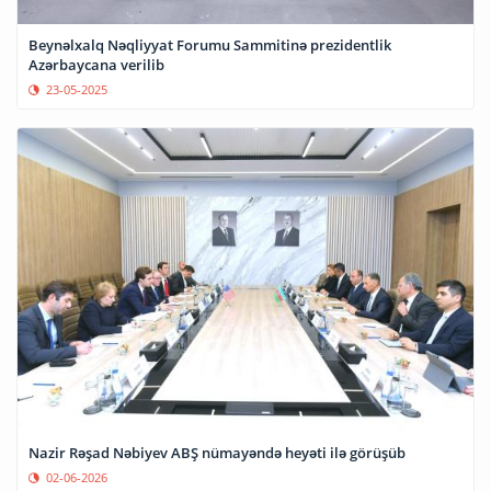
Beynəlxalq Nəqliyyat Forumu Sammitinə prezidentlik
Azərbaycana verilib
23-05-2025
Nazir Rəşad Nəbiyev ABŞ nümayəndə heyəti ilə görüşüb
02-06-2026