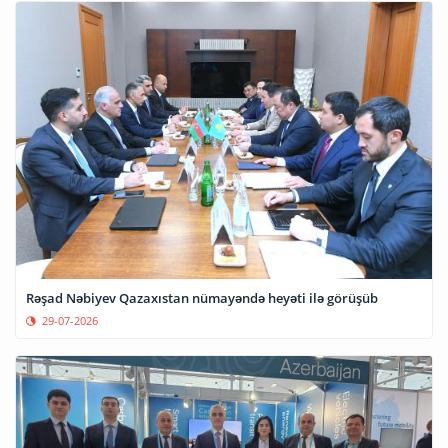
Rəşad Nəbiyev Qazaxıstan nümayəndə heyəti ilə görüşüb
29-07-2026