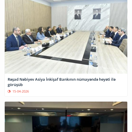
Rəşad Nəbiyev Asiya İnkişaf Bankının nümayəndə heyəti ilə
görüşüb
15-04-2026