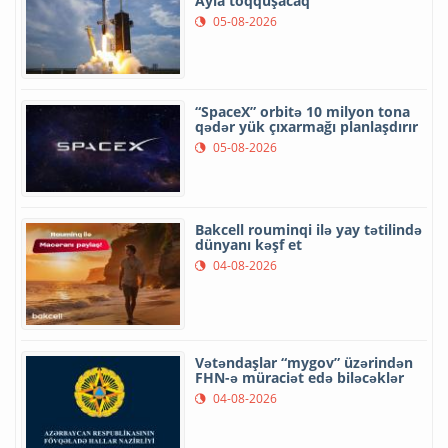
Ayla toqquşacaq
05-08-2026
“SpaceX” orbitə 10 milyon tona
qədər yük çıxarmağı planlaşdırır
05-08-2026
Bakcell rouminqi ilə yay tətilində
dünyanı kəşf et
04-08-2026
Vətəndaşlar “mygov” üzərindən
FHN-ə müraciət edə biləcəklər
04-08-2026