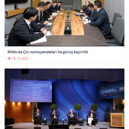
RİNN-də Çin nümayəndələri ilə görüş keçirilib
10-12-2025