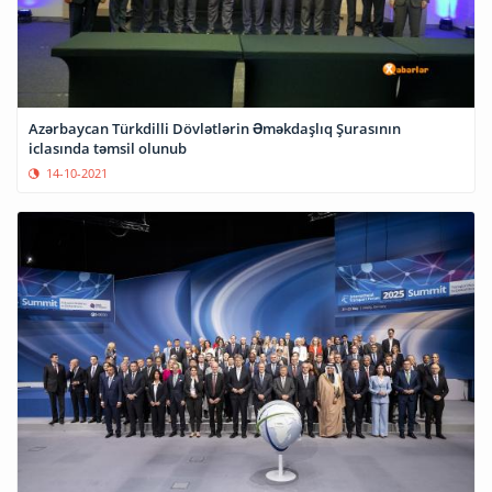
Azərbaycan Türkdilli Dövlətlərin Əməkdaşlıq Şurasının
iclasında təmsil olunub
14-10-2021