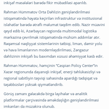
inkişaf məsələləri barədə fikir mübadiləsi aparılıb.
Rəhman Hümmətov Orta Dəhlizin genişləndirilməsi
istiqamətində həyata keçirilən infrastruktur və institusional
islahatlar barədə ətraflı məlumat təqdim edib. Nazir müavini
qeyd edib ki, Azərbaycan regionda multimodal logistika
mərkəzinə çevrilmək istiqamətində mühüm addımlar atır.
Rəqəmsal nəqliyyat sistemlərinin tətbiqi, liman, dəmir yolu
və hava limanlarının modernləşdirilməsi, Zəngəzur
dəhlizinin inkişafı bu baxımdan xüsusi əhəmiyyət kəsb edir.
Rəhman Hümmətov, həmçinin “Caspian Policy Center”in
Xəzər regionunda dayanıqlı inkişaf, enerji təhlükəsizliyi və
regional sabitliyin təşviqi sahəsində apardığı tədqiqat və
təşəbbüsləri yüksək qiymətləndirib.
Görüş zamanı gələcəkdə birgə layihələr və analitik
platformalar çərçivəsində əməkdaşlığın genişləndirilməsi
imkanları da müzakirə olunub.