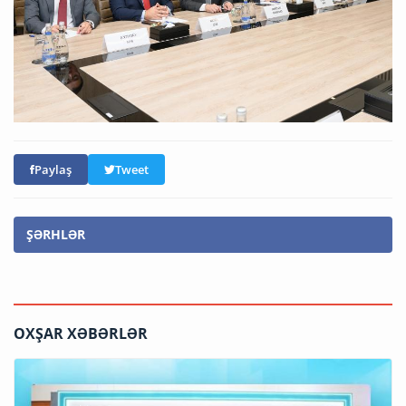
Paylaş
Tweet
ŞƏRHLƏR
OXŞAR XƏBƏRLƏR