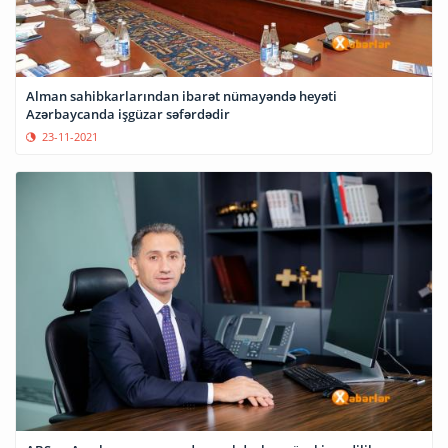
Alman sahibkarlarından ibarət nümayəndə heyəti
Azərbaycanda işgüzar səfərdədir
23-11-2021