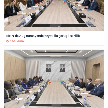
RİNN-də ABŞ nümayəndə heyəti ilə görüş keçirilib
12-01-2026