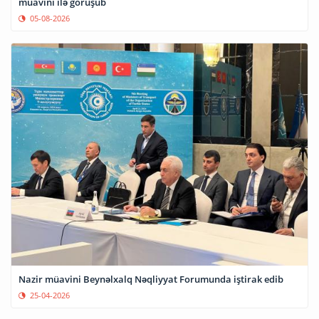
müavini ilə görüşüb
05-08-2026
Nazir müavini Beynəlxalq Nəqliyyat Forumunda iştirak edib
25-04-2026