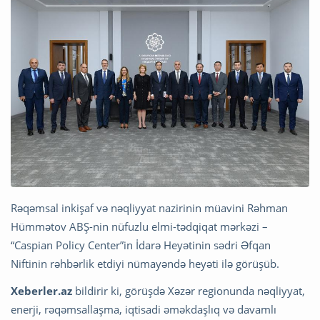
Rəqəmsal inkişaf və nəqliyyat nazirinin müavini Rəhman
Hümmətov ABŞ-nin nüfuzlu elmi-tədqiqat mərkəzi –
“Caspian Policy Center”in İdarə Heyətinin sədri Əfqan
Niftinin rəhbərlik etdiyi nümayəndə heyəti ilə görüşüb.
Xeberler.az
bildirir ki, görüşdə Xəzər regionunda nəqliyyat,
enerji, rəqəmsallaşma, iqtisadi əməkdaşlıq və davamlı