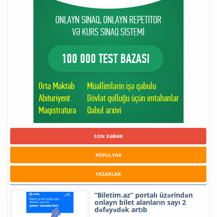
SON XƏBƏR
POPULYAR
YAZARLAR
“Biletim.az” portalı üzərindən
onlayn bilet alanların sayı 2
dəfəyədək artıb