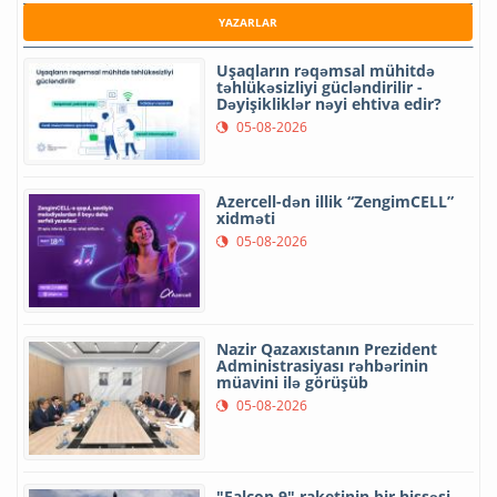
YAZARLAR
Uşaqların rəqəmsal mühitdə
təhlükəsizliyi gücləndirilir -
Dəyişikliklər nəyi ehtiva edir?
05-08-2026
Azercell-dən illik “ZengimCELL”
xidməti
05-08-2026
Nazir Qazaxıstanın Prezident
Administrasiyası rəhbərinin
müavini ilə görüşüb
05-08-2026
"Falcon 9" raketinin bir hissəsi