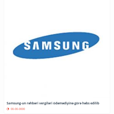
Samsung-un rəhbəri vergiləri ödəmədiyinə görə həbs edilib
00-00-0000