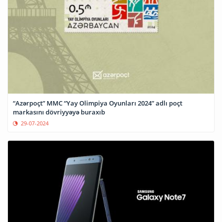
“Azərpoçt” MMC “Yay Olimpiya Oyunları 2024” adlı poçt
markasını dövriyyəyə buraxıb
29-07-2024