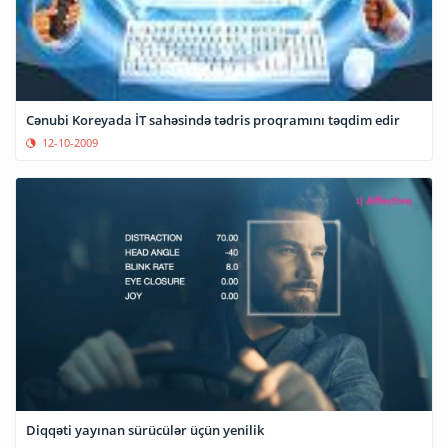
Cənubi Koreyada İT sahəsində tədris proqramını təqdim edir
12-10-2009
Diqqəti yayınan sürücülər üçün yenilik