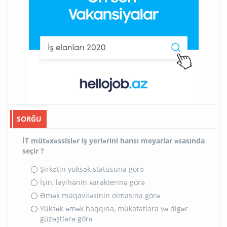
SORĞU
İT mütəxəssislər iş yerlərini hansı meyarlar əsasında
seçir ?
Şirkətin yüksək statusuna görə
İşin, layihənin xarakterinə görə
Əmək müqaviləsinin olmasına görə
Yüksək əmək haqqına, mükafatlara və digər
güzəştlərə görə