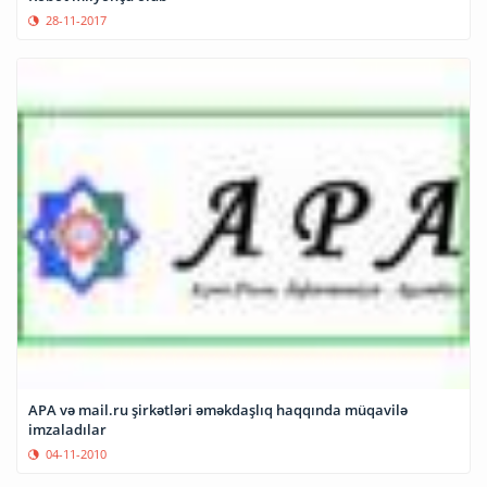
28-11-2017
APA və mail.ru şirkətləri əməkdaşlıq haqqında müqavilə
imzaladılar
04-11-2010