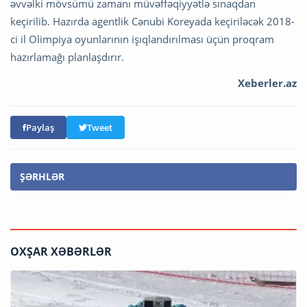
əvvəlki mövsümü zamanı müvəffəqiyyətlə sınaqdan
keçirilib. Hazırda agentlik Cənubi Koreyada keçiriləcək 2018-
ci il Olimpiya oyunlarının işıqlandırılması üçün proqram
hazırlamağı planlaşdırır.
Xeberler.az
Paylaş
Tweet
ŞƏRHLƏR
OXŞAR XƏBƏRLƏR