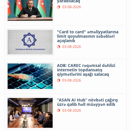
yaradılacaq
03-08-2026
"Card to card" əməliyyatlarına
limit qoyulmasının səbəbləri
açıqlanıb
03-08-2026
ADB: CAREC rəqəmsal dəhlizi
internetin topdansatış
qiymətlərini aşağı salacaq
03-08-2026
“ASAN AI Hub” növbəti çağırış
üzrə qalib həll müəyyən edib
03-08-2026