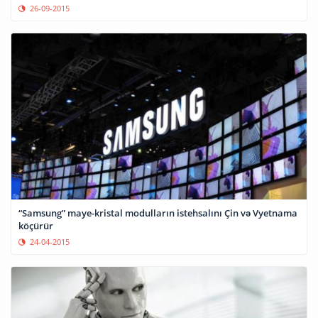
26-09-2015
“Samsung” maye-kristal modulların istehsalını Çin və Vyetnama
köçürür
24-04-2015