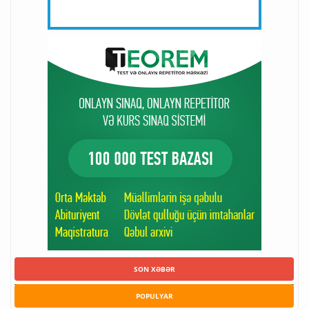
SON XƏBƏR
POPULYAR