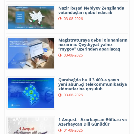
Nazir Rəşad Nəbiyev Zəngilanda
vətəndaşları qəbul edəcək
03-08-2026
Magistraturaya qəbul olunanların
nəzərinə: Qeydiyyat yalnız
“mygov” üzərindən aparılacaq
03-08-2026
Qarabağda bu il 3 400-ə yaxın
yeni abunəçi telekommunikasiya
xidmətlərinə qoşulub
03-08-2026
1 Avqust - Azərbaycan Əlifbası və
Azərbaycan Dili Günüdür
01-08-2026