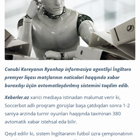
Cənubi Koreyanın Ryonhap informasiya agentliyi İngiltərə
premyer liqası matçlarının nəticələri haqqında xəbər
buraxılışı üçün avtomatlaşdırılmış sistemini təqdim edib.
Xeberler.az
xarici mediaya istinadən məlumat verir ki,
Soccerbot adlı proqram görüşlər başa çatdıqdan sonra 1-2
saniyə ərzində turnir oyunları haqqında təxminən 380
avtomatik xəbər istehsal edə bilir.
Qeyd edilir ki, sistem İngiltərənin futbol üzrə çempionatının