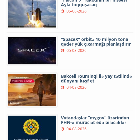
Ayla toqquşacaq
05-08-2026
“SpaceX” orbitə 10 milyon tona
qədər yük çıxarmağı planlaşdırır
05-08-2026
Bakcell rouminqi ilə yay tətilində
dünyanı kəşf et
04-08-2026
Vətəndaşlar “mygov” üzərindən
FHN-ə müraciət edə biləcəklər
04-08-2026