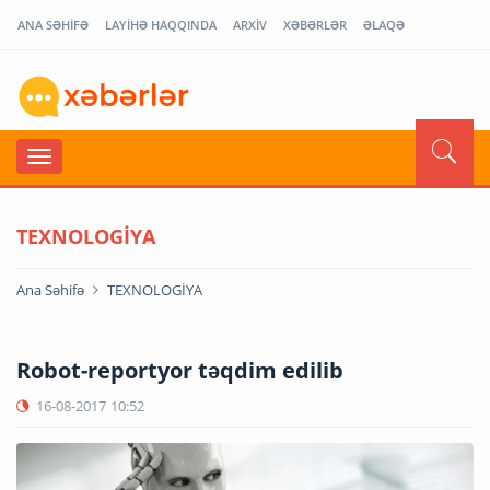
ANA SƏHİFƏ
LAYİHƏ HAQQINDA
ARXİV
XƏBƏRLƏR
ƏLAQƏ
TEXNOLOGİYA
Ana Səhifə
TEXNOLOGİYA
Robot-reportyor təqdim edilib
16-08-2017
10:52