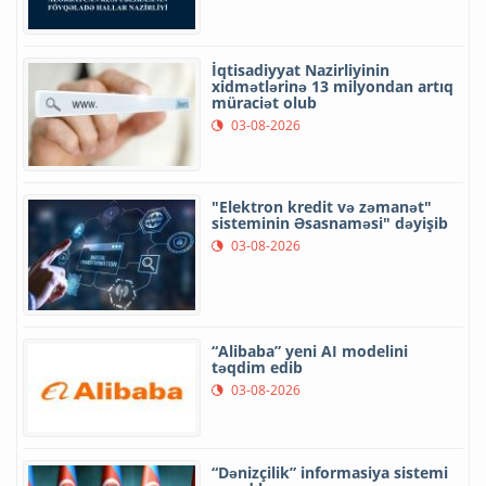
İqtisadiyyat Nazirliyinin
xidmətlərinə 13 milyondan artıq
müraciət olub
03-08-2026
"Elektron kredit və zəmanət"
sisteminin Əsasnaməsi" dəyişib
03-08-2026
“Alibaba” yeni AI modelini
təqdim edib
03-08-2026
“Dənizçilik” informasiya sistemi