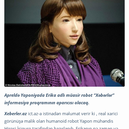
Apreldə Yaponiyada Erika adlı müasir robot “Xəbərlər”
informasiya proqramının aparıcısı olacaq.
Xeberler.az
ict.az-a istinadən məlumat verir ki , real xarici
görünüşə malik olan humanoid robot Yapon mühəndis
Hirosi İsiquro tərəfindən hazırlanıb. Erikanın nə zaman və