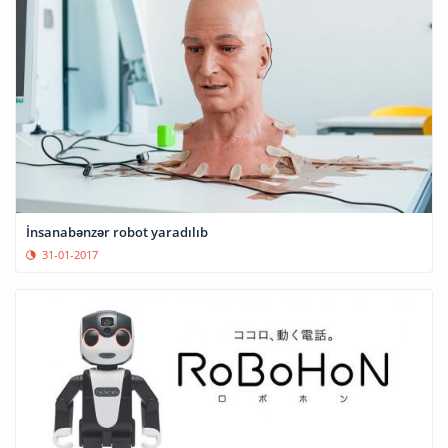
İnsanabənzər robot yaradılıb
31-01-2017