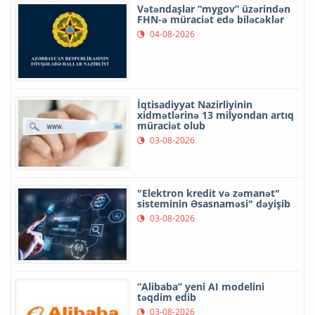
Vətəndaşlar “mygov” üzərindən
FHN-ə müraciət edə biləcəklər
04-08-2026
İqtisadiyyat Nazirliyinin
xidmətlərinə 13 milyondan artıq
müraciət olub
03-08-2026
"Elektron kredit və zəmanət"
sisteminin Əsasnaməsi" dəyişib
03-08-2026
“Alibaba” yeni AI modelini
təqdim edib
03-08-2026