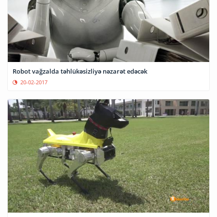
Robot vağzalda təhlükəsizliyə nəzarət edəcək
20-02-2017