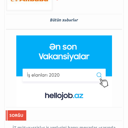
Bütün xəbərlər
SORĞU
İT mütəxəssislər iş yerlərini hansı meyarlar əsasında