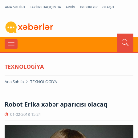
ANA SƏHİFƏ
LAYİHƏ HAQQINDA
ARXİV
XƏBƏRLƏR
ƏLAQƏ
TEXNOLOGİYA
Ana Səhifə
TEXNOLOGİYA
Robot Erika xəbər aparıcısı olacaq
01-02-2018
15:24