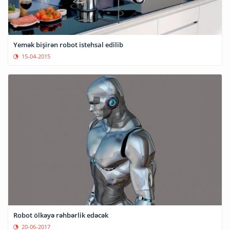
Yemək bişirən robot istehsal edilib
15-04-2015
Robot ölkəyə rəhbərlik edəcək
20-06-2017