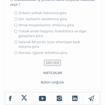
seçir ?
Şirkətin yüksək statusuna görə
İşin, layihənin xarakterinə görə
Əmək müqaviləsinin olmasına görə
Yüksək əmək haqqına, mükafatlara və digər
güzəştlərə görə
Gələcək karyerası üçün əhəmiyyət kəsb
etdiyinə görə
Maraqlı, işgüzar kollektivə görə
NƏTİCƏLƏR
Bütün sorğular