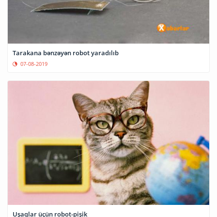
Tarakana bənzəyən robot yaradılıb
07-08-2019
Uşaqlar üçün robot-pişik