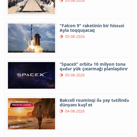
05-08-2026
"Falcon 9" raketinin bir hissəsi
Ayla toqquşacaq
05-08-2026
“SpaceX” orbitə 10 milyon tona
qədər yük çıxarmağı planlaşdırır
05-08-2026
Bakcell rouminqi ilə yay tətilində
dünyanı kəşf et
04-08-2026