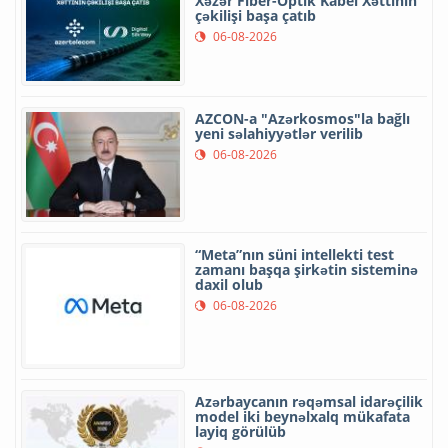
Xəzər Fiber-Optik Kabel Xəttinin
çəkilişi başa çatıb
06-08-2026
AZCON-a "Azərkosmos"la bağlı
yeni səlahiyyətlər verilib
06-08-2026
“Meta”nın süni intellekti test
zamanı başqa şirkətin sisteminə
daxil olub
06-08-2026
Azərbaycanın rəqəmsal idarəçilik
model iki beynəlxalq mükafata
layiq görülüb