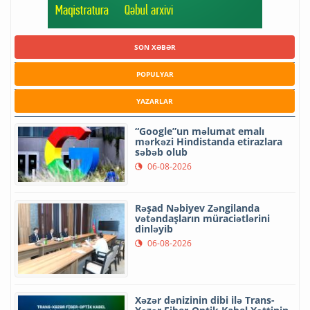
SON XƏBƏR
POPULYAR
YAZARLAR
“Google”un məlumat emalı
mərkəzi Hindistanda etirazlara
səbəb olub
06-08-2026
Rəşad Nəbiyev Zəngilanda
vətəndaşların müraciətlərini
dinləyib
06-08-2026
Xəzər dənizinin dibi ilə Trans-