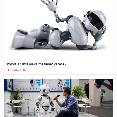
Robotlar insanlara məsləhət verəcək
12-04-2016