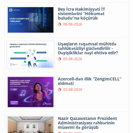
Beş İcra Hakimiyyəti İT
sistemlərini “Hökumət
buludu”na köçürüb
06-08-2026
Uşaqların rəqəmsal mühitdə
təhlükəsizliyi gücləndirilir -
Dəyişikliklər nəyi ehtiva edir?
05-08-2026
Azercell-dən illik “ZengimCELL”
xidməti
05-08-2026
Nazir Qazaxıstanın Prezident
Administrasiyası rəhbərinin
müavini ilə görüşüb