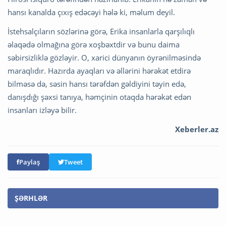
hansı kanalda çıxış edəcəyi hələ ki, məlum deyil.
İstehsalçıların sözlərinə görə, Erika insanlarla qarşılıqlı
əlaqədə olmağına görə xoşbəxtdir və bunu daima
səbirsizliklə gözləyir. O, xarici dünyanın öyrənilməsində
maraqlıdır. Hazırda ayaqları və əllərini hərəkət etdirə
bilməsə də, səsin hansı tərəfdən gəldiyini təyin edə,
danışdığı şəxsi tanıya, həmçinin otaqda hərəkət edən
insanları izləyə bilir.
Xeberler.az
Paylaş
Tweet
ŞƏRHLƏR