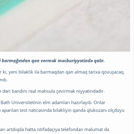
si barmağından qan vermək məcburiyyətində qalır.
r ki, yeni biləklik ilə barmaqdan qan almaq tarixə qovuşacaq.
nıb.
 dəri bandını real məhsula çevirmək niyyətindədir.
 Bath Universitetinin elm adamları hazırlayıb. Onlar
parılan test nəticəsində biləkliyin qanda qlükozanı ölçdüyü
rı artdıqda hətta istifadəçiyə telefondan məlumat da