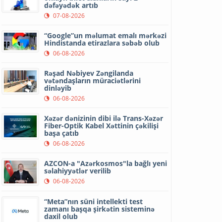
dəfəyədək artıb
07-08-2026
“Google”un məlumat emalı mərkəzi
Hindistanda etirazlara səbəb olub
06-08-2026
Rəşad Nəbiyev Zəngilanda
vətəndaşların müraciətlərini
dinləyib
06-08-2026
Xəzər dənizinin dibi ilə Trans-Xəzər
Fiber-Optik Kabel Xəttinin çəkilişi
başa çatıb
06-08-2026
AZCON-a "Azərkosmos"la bağlı yeni
səlahiyyətlər verilib
06-08-2026
“Meta”nın süni intellekti test
zamanı başqa şirkətin sisteminə
daxil olub