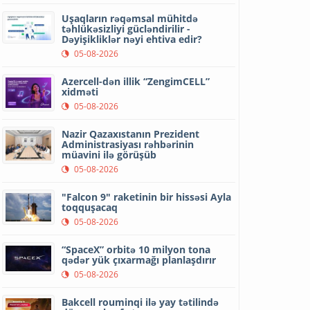
Uşaqların rəqəmsal mühitdə
təhlükəsizliyi gücləndirilir -
Dəyişikliklər nəyi ehtiva edir?
05-08-2026
Azercell-dən illik “ZengimCELL”
xidməti
05-08-2026
Nazir Qazaxıstanın Prezident
Administrasiyası rəhbərinin
müavini ilə görüşüb
05-08-2026
"Falcon 9" raketinin bir hissəsi Ayla
toqquşacaq
05-08-2026
“SpaceX” orbitə 10 milyon tona
qədər yük çıxarmağı planlaşdırır
05-08-2026
Bakcell rouminqi ilə yay tətilində