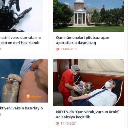
əsini və su damcılarını
Qan nümunələri pilotsuz uçan
lektron dəri hazırlanıb
aparatlarla daşınacaq
8
03-08-2015
ekt yeni vaksin hazırlayıb
NRYTN-də “Qan verək, vursun ürək!”
9
adlı aksiya keçirilib
11-10-2021