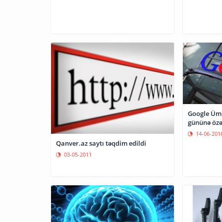
Google Üm
gününə özə
14-06-201
Qanver.az saytı təqdim edildi
03-05-2011