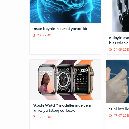
İnsan beyninin surəti yaradıldı
20-08-2015
Küləyin əsm
hiss edən e
24-09-201
“Apple Watch” modellərində yeni
Süni intell
funksiya tətbiq ediləcək
17-07-201
15-04-2022