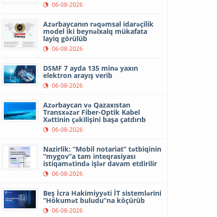
06-08-2026
Azərbaycanın rəqəmsal idarəçilik
model iki beynəlxalq mükafata
layiq görülüb
06-08-2026
DSMF 7 ayda 135 minə yaxın
elektron arayış verib
06-08-2026
Azərbaycan və Qazaxıstan
Transxəzər Fiber-Optik Kabel
Xəttinin çəkilişini başa çatdırıb
06-08-2026
Nazirlik: “Mobil notariat” tətbiqinin
“mygov”a tam inteqrasiyası
istiqamətində işlər davam etdirilir
06-08-2026
Beş İcra Hakimiyyəti İT sistemlərini
“Hökumət buludu”na köçürüb
06-08-2026