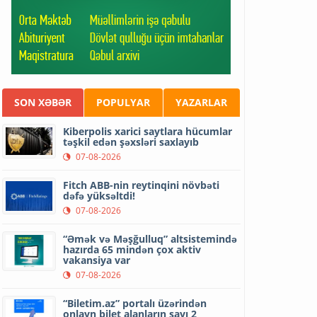
SON XƏBƏR
POPULYAR
YAZARLAR
Kiberpolis xarici saytlara hücumlar
təşkil edən şəxsləri saxlayıb
07-08-2026
Fitch ABB-nin reytinqini növbəti
dəfə yüksəltdi!
07-08-2026
“Əmək və Məşğulluq” altsistemində
hazırda 65 mindən çox aktiv
vakansiya var
07-08-2026
“Biletim.az” portalı üzərindən
onlayn bilet alanların sayı 2