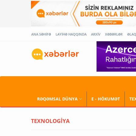
ANA SƏHİFƏ
LAYİHƏ HAQQINDA
ARXİV
XƏBƏRLƏR
ƏLA
RƏQƏMSAL DÜNYA
E - HÖKUMƏT
TE
TEXNOLOGİYA