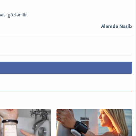
si gözlənilir.
Aləmdə Nəsib