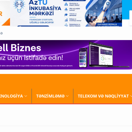
QƏ
XNOLOGİYA
TƏNZİMLƏMƏ
TELEKOM VƏ NƏQLİYYAT