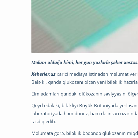
Məlum olduğu kimi, hər gün yüzlərlə şəkər xəstə
Xeberler.az
xarici mediaya istinadən məlumat veri
Belə ki, qanda qlükozanı ölçən yeni biləklik hazırla
Elm adamları qandakı qlükozanın səviyyəsini ölçən
Qeyd edək ki, biləkliyi Böyük Britaniyada yerləşən
laboratoriyada həm donuz, həm də insan üzərində a
təsdiq edib.
Məlumata görə, biləklik bədəndə qlükozanın miqda