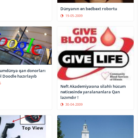
Dünyanın ən bədbəxt robortu
19-05-2009
umdünya qan donorları
l Doodle hazırlayıb
6
Neft Akademiyasına silahlı hücum
nəticəsində yaralananlara Qan
lazımdır !
30-04-2009