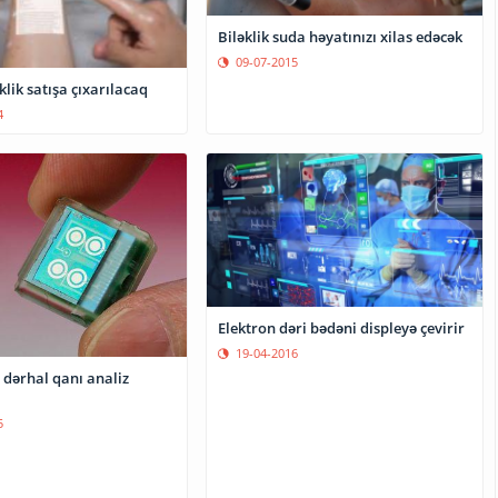
Biləklik suda həyatınızı xilas edəcək
09-07-2015
əklik satışa çıxarılacaq
4
Elektron dəri bədəni displeyə çevirir
19-04-2016
p dərhal qanı analiz
5