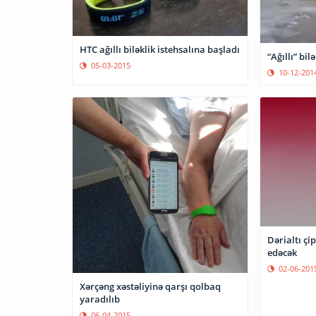
HTC ağıllı biləklik istehsalına başladı
“Ağıllı” bil
05-03-2015
10-12-201
Dərialtı çi
edəcək
02-06-201
Xərçəng xəstəliyinə qarşı qolbaq
yaradılıb
06-04-2015