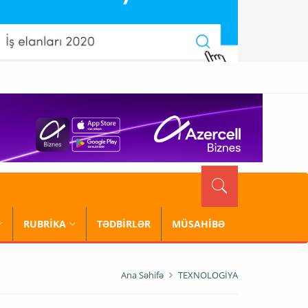
RUBRİKA
TƏDBİRLƏR
MÜSAHİBƏ
Ana Səhifə
TEXNOLOGİYA