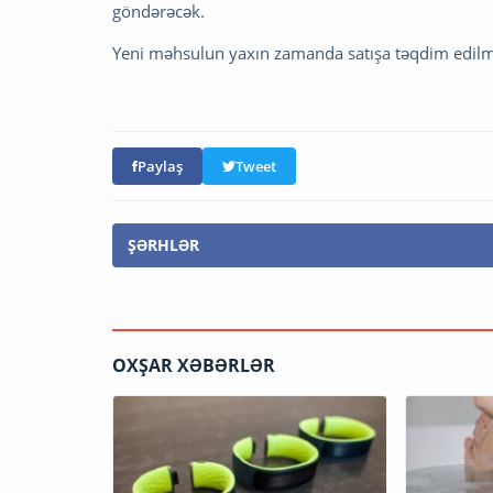
göndərəcək.
Yeni məhsulun yaxın zamanda satışa təqdim edilmə
Paylaş
Tweet
ŞƏRHLƏR
OXŞAR XƏBƏRLƏR