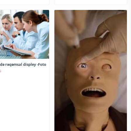
də rəqəmsal displey -Foto
6