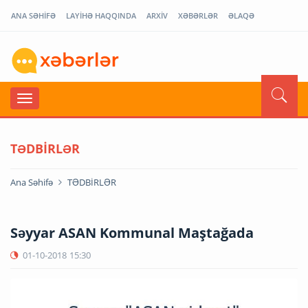
ANA SƏHİFƏ
LAYİHƏ HAQQINDA
ARXİV
XƏBƏRLƏR
ƏLAQƏ
TƏDBİRLƏR
Ana Səhifə
TƏDBİRLƏR
Səyyar ASAN Kommunal Maştağada
01-10-2018
15:30