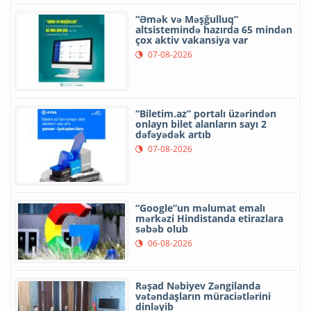
“Əmək və Məşğulluq”
altsistemində hazırda 65 mindən
çox aktiv vakansiya var
07-08-2026
“Biletim.az” portalı üzərindən
onlayn bilet alanların sayı 2
dəfəyədək artıb
07-08-2026
“Google”un məlumat emalı
mərkəzi Hindistanda etirazlara
səbəb olub
06-08-2026
Rəşad Nəbiyev Zəngilanda
vətəndaşların müraciətlərini
dinləyib