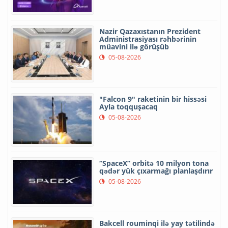
Nazir Qazaxıstanın Prezident
Administrasiyası rəhbərinin
müavini ilə görüşüb
05-08-2026
"Falcon 9" raketinin bir hissəsi
Ayla toqquşacaq
05-08-2026
“SpaceX” orbitə 10 milyon tona
qədər yük çıxarmağı planlaşdırır
05-08-2026
Bakcell rouminqi ilə yay tətilində