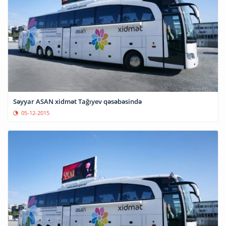
Səyyar ASAN xidmət Tağıyev qəsəbəsində
05-12-2015