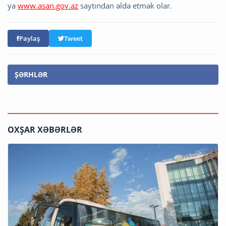
ya
www.asan.gov.az
saytından əldə etmək olar.
Paylaş
Tweet
ŞƏRHLƏR
OXŞAR XƏBƏRLƏR