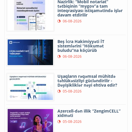
Nazirlik: “Mobil notariat”
tətbiqinin “mygov”a tam
inteqrasiyası istiqamətində işlər
davam etdirilir
06-08-2026
Beş İcra Hakimiyyəti İT
sistemlərini “Hökumət
buludu”na köçürüb
06-08-2026
Uşaqların rəqəmsal mühitdə
təhlükəsizliyi gücləndirilir -
Dəyişikliklər nəyi ehtiva edir?
05-08-2026
Azercell-dən illik “ZengimCELL”
xidməti
05-08-2026