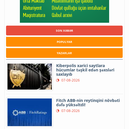
SON XƏBƏR
POPULYAR
YAZARLAR
Kiberpolis xarici saytlara
hücumlar təşkil edən şəxsləri
saxlayıb
07-08-2026
Fitch ABB-nin reytinqini növbəti
dəfə yüksəltdi!
07-08-2026