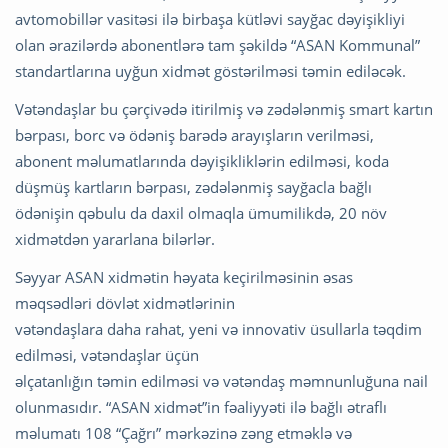
avtomobillər vasitəsi ilə birbaşa kütləvi sayğac dəyişikliyi
olan ərazilərdə abonentlərə tam şəkildə “ASAN Kommunal”
standartlarına uyğun xidmət göstərilməsi təmin ediləcək.
Vətəndaşlar bu çərçivədə itirilmiş və zədələnmiş smart kartın
bərpası, borc və ödəniş barədə arayışların verilməsi,
abonent məlumatlarında dəyişikliklərin edilməsi, koda
düşmüş kartların bərpası, zədələnmiş sayğacla bağlı
ödənişin qəbulu da daxil olmaqla ümumilikdə, 20 növ
xidmətdən yararlana bilərlər.
Səyyar ASAN xidmətin həyata keçirilməsinin əsas
məqsədləri dövlət xidmətlərinin
vətəndaşlara daha rahat, yeni və innovativ üsullarla təqdim
edilməsi, vətəndaşlar üçün
əlçatanlığın təmin edilməsi və vətəndaş məmnunluğuna nail
olunmasıdır. “ASAN xidmət”in fəaliyyəti ilə bağlı ətraflı
məlumatı 108 “Çağrı” mərkəzinə zəng etməklə və