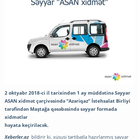
2 oktyabr 2018-ci il tarixindən 1 ay müddətinə Səyyar
ASAN xidmət çərçivəsində “Azəriqaz” İstehsalat Birliyi
tərəfindən Maştağa qəsəbəsində səyyar formada
xidmətlər
həyata keçiriləcək.
Xeberler.az
bildirir ki, xüsusi tərtibatla hazırlanmış səyyar