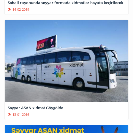
Səbail rayonunda səyyar formada xidmətlər həyata keçiriləcək
14-02-2019
Səyyar ASAN xidmət Göygöldə
13-01-2016