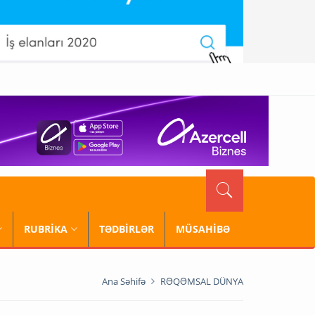
RUBRİKA
TƏDBİRLƏR
MÜSAHİBƏ
Ana Səhifə
RƏQƏMSAL DÜNYA