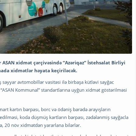
r ASAN xidmət çərçivəsində “Azəriqaz” İstehsalat Birliyi
ada xidmətlər həyata keçiriləcək.
ış səyyar avtomobillər vasitəsi ilə birbaşa kütləvi sayğac
ldə “ASAN Kommunal” standartlarına uyğun xidmət göstərilməsi
mart kartın bərpası, borc və ödəniş barədə arayışların
 edilməsi, koda düşmüş kartların bərpası, zədələnmiş sayğacla
, 20 növ xidmətdən yararlana bilərlər.