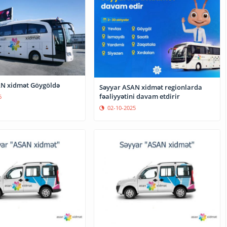
N xidmət Göygöldə
Səyyar ASAN xidmət regionlarda
fəaliyyətini davam etdirir
6
02-10-2025