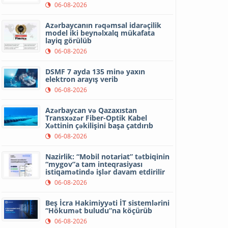
06-08-2026
Azərbaycanın rəqəmsal idarəçilik
model iki beynəlxalq mükafata
layiq görülüb
06-08-2026
DSMF 7 ayda 135 minə yaxın
elektron arayış verib
06-08-2026
Azərbaycan və Qazaxıstan
Transxəzər Fiber-Optik Kabel
Xəttinin çəkilişini başa çatdırıb
06-08-2026
Nazirlik: “Mobil notariat” tətbiqinin
“mygov”a tam inteqrasiyası
istiqamətində işlər davam etdirilir
06-08-2026
Beş İcra Hakimiyyəti İT sistemlərini
“Hökumət buludu”na köçürüb
06-08-2026