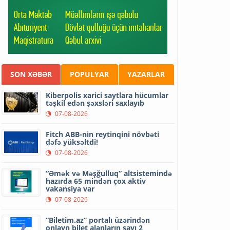
SON XƏBƏR
POPULYAR
YAZARLAR
Kiberpolis xarici saytlara hücumlar
təşkil edən şəxsləri saxlayıb
07-08-2026
Fitch ABB-nin reytinqini növbəti
dəfə yüksəltdi!
07-08-2026
“Əmək və Məşğulluq” altsistemində
hazırda 65 mindən çox aktiv
vakansiya var
07-08-2026
“Biletim.az” portalı üzərindən
onlayn bilet alanların sayı 2