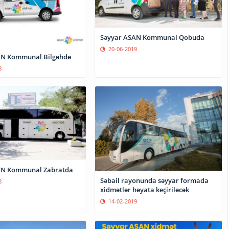
Səyyar ASAN Kommunal Qobuda
20-06-2019
AN Kommunal Bilgəhdə
8
AN Kommunal Zabratda
Səbail rayonunda səyyar formada
8
xidmətlər həyata keçiriləcək
14-02-2019