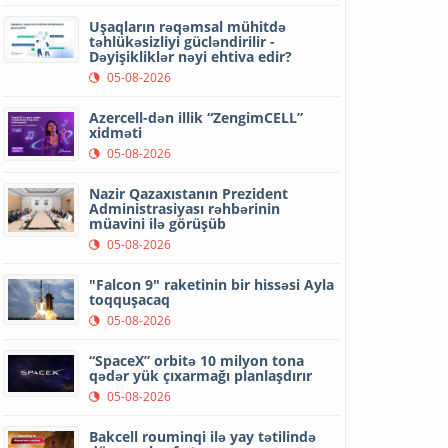
Uşaqların rəqəmsal mühitdə
təhlükəsizliyi gücləndirilir -
Dəyişikliklər nəyi ehtiva edir?
05-08-2026
Azercell-dən illik “ZengimCELL”
xidməti
05-08-2026
Nazir Qazaxıstanın Prezident
Administrasiyası rəhbərinin
müavini ilə görüşüb
05-08-2026
"Falcon 9" raketinin bir hissəsi Ayla
toqquşacaq
05-08-2026
“SpaceX” orbitə 10 milyon tona
qədər yük çıxarmağı planlaşdırır
05-08-2026
Bakcell rouminqi ilə yay tətilində