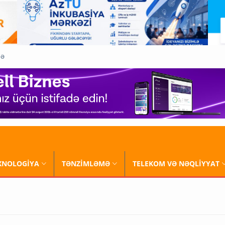
QƏ
XNOLOGİYA
TƏNZİMLƏMƏ
TELEKOM VƏ NƏQLİYYAT