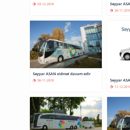
Səyyar ASA
03-12-2018
26-11-201
Səyyar ASAN xidmət davam edir
Səyyar ASA
06-11-2018
11-12-201