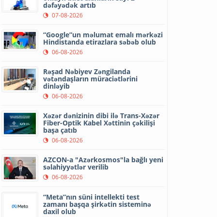
dəfəyədək artıb
07-08-2026
“Google”un məlumat emalı mərkəzi
Hindistanda etirazlara səbəb olub
06-08-2026
Rəşad Nəbiyev Zəngilanda
vətəndaşların müraciətlərini
dinləyib
06-08-2026
Xəzər dənizinin dibi ilə Trans-Xəzər
Fiber-Optik Kabel Xəttinin çəkilişi
başa çatıb
06-08-2026
AZCON-a "Azərkosmos"la bağlı yeni
səlahiyyətlər verilib
06-08-2026
“Meta”nın süni intellekti test
zamanı başqa şirkətin sisteminə
daxil olub