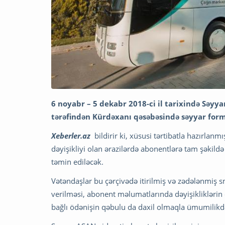
6 noyabr – 5 dekabr 2018-ci il tarixində Səyya
tərəfindən Kürdəxanı qəsəbəsində səyyar form
Xeberler.az
bildirir ki, xüsusi tərtibatla hazırlanm
dəyişikliyi olan ərazilərdə abonentlərə tam şəki
təmin ediləcək.
Vətəndaşlar bu çərçivədə itirilmiş və zədələnmiş s
verilməsi, abonent məlumatlarında dəyişikliklərin
bağlı ödənişin qəbulu da daxil olmaqla ümumilikdə