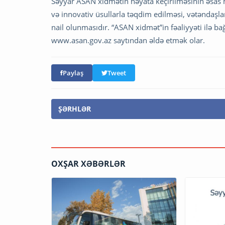
Səyyar ASAN xidmətin həyata keçirilməsinin əsas m
və innovativ üsullarla təqdim edilməsi, vətəndaş
nail olunmasıdır. “ASAN xidmət”in fəaliyyəti ilə b
www.asan.gov.az saytından əldə etmək olar.
Paylaş
Tweet
ŞƏRHLƏR
OXŞAR XƏBƏRLƏR