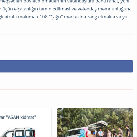
əqsədləri dövlət xidmətlərinin vətəndaşlara daha rahat, yeni
lar üçün əlçatanlığın təmin edilməsi və vətəndaş məmnunluğuna
ağlı ətraflı məlumatı 108 “Çağrı” mərkəzinə zəng etməklə və ya