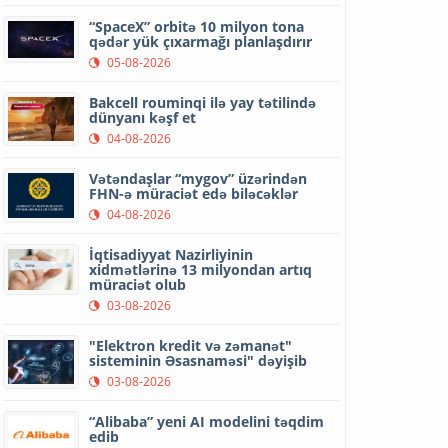
“SpaceX” orbitə 10 milyon tona
qədər yük çıxarmağı planlaşdırır
05-08-2026
Bakcell rouminqi ilə yay tətilində
dünyanı kəşf et
04-08-2026
Vətəndaşlar “mygov” üzərindən
FHN-ə müraciət edə biləcəklər
04-08-2026
İqtisadiyyat Nazirliyinin
xidmətlərinə 13 milyondan artıq
müraciət olub
03-08-2026
"Elektron kredit və zəmanət"
sisteminin Əsasnaməsi" dəyişib
03-08-2026
“Alibaba” yeni AI modelini təqdim
edib