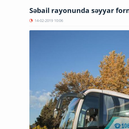
Səbail rayonunda səyyar for
14-02-2019
10:06