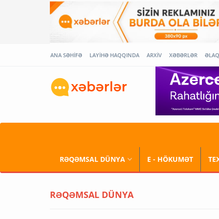
ANA SƏHİFƏ
LAYİHƏ HAQQINDA
ARXİV
XƏBƏRLƏR
ƏLA
RƏQƏMSAL DÜNYA
E - HÖKUMƏT
TE
RƏQƏMSAL DÜNYA