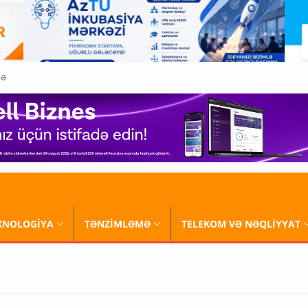
QƏ
XNOLOGİYA
TƏNZİMLƏMƏ
TELEKOM VƏ NƏQLİYYAT