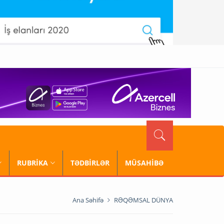
RUBRİKA
TƏDBİRLƏR
MÜSAHİBƏ
Ana Səhifə
RƏQƏMSAL DÜNYA