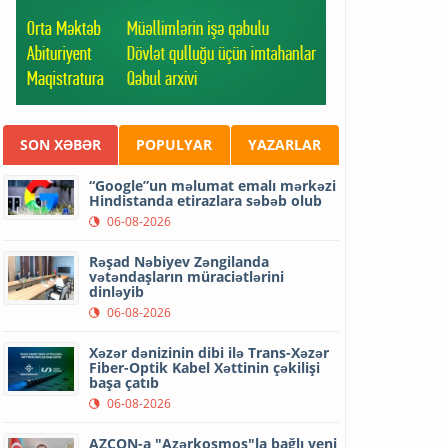
SON XƏBƏR
POPULYAR
YAZARLAR
“Google”un məlumat emalı mərkəzi
Hindistanda etirazlara səbəb olub
06-08-2026
Rəşad Nəbiyev Zəngilanda
vətəndaşların müraciətlərini
dinləyib
06-08-2026
Xəzər dənizinin dibi ilə Trans-Xəzər
Fiber-Optik Kabel Xəttinin çəkilişi
başa çatıb
06-08-2026
AZCON-a "Azərkosmos"la bağlı yeni