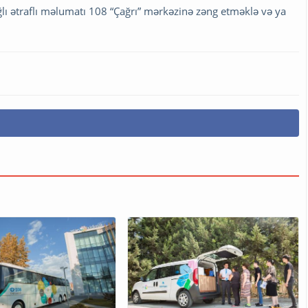
ağlı ətraflı məlumatı 108 “Çağrı” mərkəzinə zəng etməklə və ya