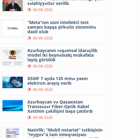
səlahiyyətlər verilib
06-08-2026
“Meta”nın süni intellekti test
zamanı başqa şirkətin sisteminə
daxil olub
06-08-2026
Azərbaycanın rəqəmsal idarəçilik
model iki beynəlxalq mükafata
layiq görülüb
06-08-2026
DSMF 7 ayda 135 minə yaxın
elektron arayış verib
06-08-2026
Azərbaycan və Qazaxıstan
Transxəzər Fiber-Optik Kabel
Xəttinin çəkilişini başa çatdırıb
06-08-2026
Nazirlik: “Mobil notariat” tətbiqinin
“mygov”a tam inteqrasiyası