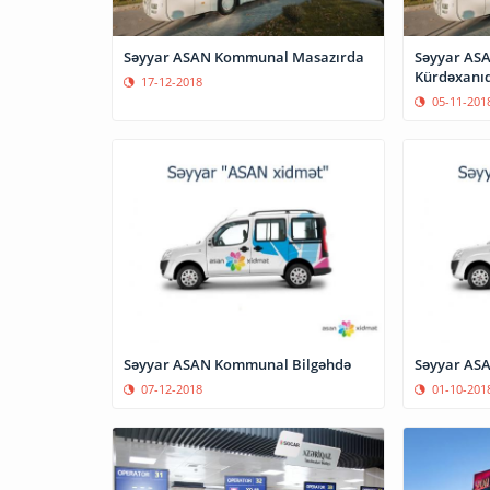
Səyyar ASAN Kommunal Masazırda
Səyyar AS
Kürdəxanı
17-12-2018
05-11-201
Səyyar ASAN Kommunal Bilgəhdə
Səyyar AS
07-12-2018
01-10-201