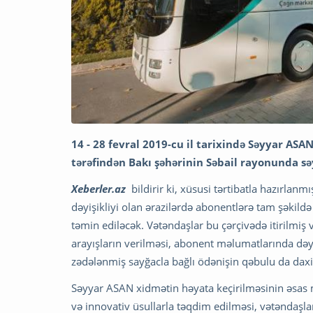
14 - 28 fevral 2019-cu il tarixində Səyyar ASAN
tərəfindən Bakı şəhərinin Səbail rayonunda s
Xeberler.az
bildirir ki, xüsusi tərtibatla hazırlanm
dəyişikliyi olan ərazilərdə abonentlərə tam şəki
təmin ediləcək. Vətəndaşlar bu çərçivədə itirilmiş
arayışların verilməsi, abonent məlumatlarında dəyi
zədələnmiş sayğacla bağlı ödənişin qəbulu da dax
Səyyar ASAN xidmətin həyata keçirilməsinin əsas m
və innovativ üsullarla təqdim edilməsi, vətəndaş