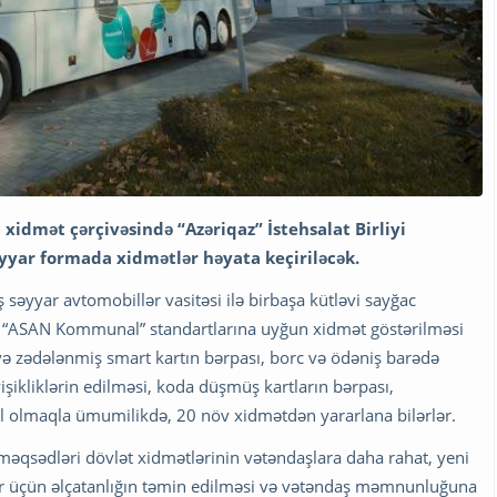
 xidmət çərçivəsində “Azəriqaz” İstehsalat Birliyi
əyyar formada xidmətlər həyata keçiriləcək.
ış səyyar avtomobillər vasitəsi ilə birbaşa kütləvi sayğac
ldə “ASAN Kommunal” standartlarına uyğun xidmət göstərilməsi
 və zədələnmiş smart kartın bərpası, borc və ödəniş barədə
şikliklərin edilməsi, koda düşmüş kartların bərpası,
il olmaqla ümumilikdə, 20 növ xidmətdən yararlana bilərlər.
əqsədləri dövlət xidmətlərinin vətəndaşlara daha rahat, yeni
lar üçün əlçatanlığın təmin edilməsi və vətəndaş məmnunluğuna