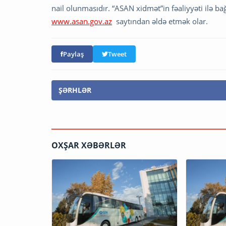
nail olunmasıdır. “ASAN xidmət”in fəaliyyəti ilə b
www.asan.gov.az
saytından əldə etmək olar.
Paylaş
Tweet
ŞƏRHLƏR
OXŞAR XƏBƏRLƏR