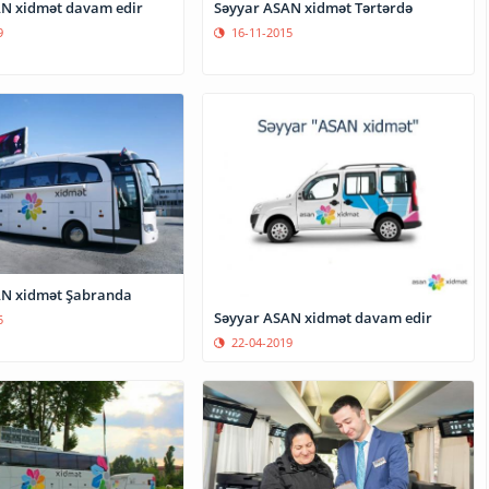
N xidmət davam edir
Səyyar ASAN xidmət Tərtərdə
9
16-11-2015
AN xidmət Şabranda
Səyyar ASAN xidmət davam edir
5
22-04-2019