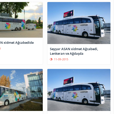
N xidmət Ağcabədidə
5
Səyyar ASAN xidmət Ağcabədi,
Lənkəran və Ağdaşda
11-09-2015