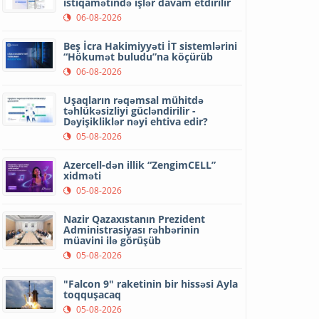
istiqamətində işlər davam etdirilir
06-08-2026
Beş İcra Hakimiyyəti İT sistemlərini
“Hökumət buludu”na köçürüb
06-08-2026
Uşaqların rəqəmsal mühitdə
təhlükəsizliyi gücləndirilir -
Dəyişikliklər nəyi ehtiva edir?
05-08-2026
Azercell-dən illik “ZengimCELL”
xidməti
05-08-2026
Nazir Qazaxıstanın Prezident
Administrasiyası rəhbərinin
müavini ilə görüşüb
05-08-2026
"Falcon 9" raketinin bir hissəsi Ayla
toqquşacaq
05-08-2026