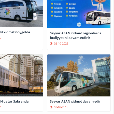
N xidmət Göygöldə
Səyyar ASAN xidmət regionlarda
fəaliyyətini davam etdirir
6
02-10-2025
AN qatar Şabranda
Səyyar ASAN xidmət davam edir
7
18-02-2019