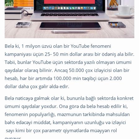
Belə ki, 1 milyon üzvü olan bir YouTube fenomeni
kampaniyası üçün 25- 50 min dollar arası bir ödəniş ala bilir.
Təbii, bunlar YouTube üçün sektorda yazılı olmayan ümumi
qaydalar olaraq bilinir. Ancaq 50.000 çox izləyicisi olan bir
hesab, hər bir artımda 100.000 min təqibçi üçün 2.000
dollar daha çox gəlir əldə edir.
Belə nəticəyə gəlmək olar ki, bununla bağlı sektorda konkret
ümumi qaydalar yoxdur. Ona görə də belə hesab edilir ki,
fenomenin populyarlığı, məzmunun tərkibində məhsuldan
bəhs edəcəyi müddət, kampaniyanın uzunluğu və izləyici
sayı kimi bir çox parametr qiymətlərdə müəyyən rol
oynayır.