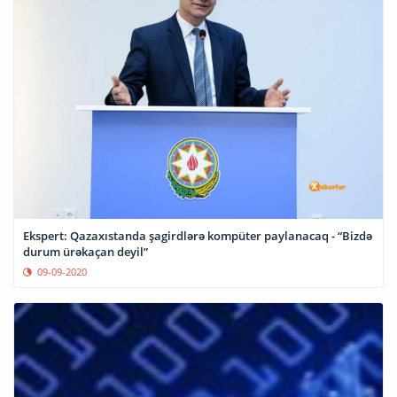
Ekspert: Qazaxıstanda şagirdlərə kompüter paylanacaq - “Bizdə
durum ürəkaçan deyil”
09-09-2020