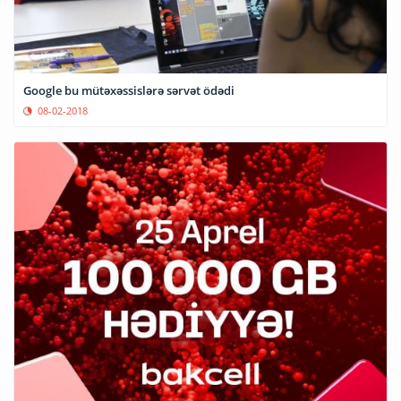
Google bu mütəxəssislərə sərvət ödədi
08-02-2018