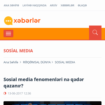
ANA SƏHİFƏ
LAYİHƏ HAQQINDA
ARXİV
XƏBƏRLƏR
ƏLAQƏ
SOSİAL MEDIA
Ana Səhifə
RƏQƏMSAL DÜNYA
SOSİAL MEDIA
Sosial media fenomenləri nə qədər
qazanır?
13-06-2017
12:36