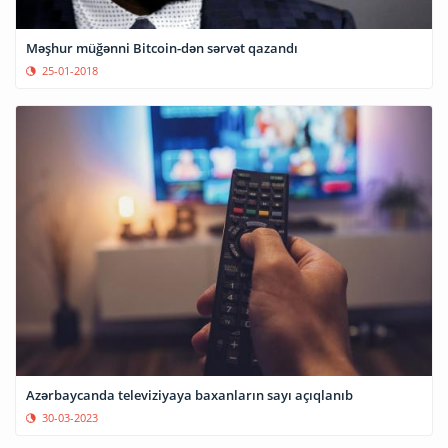
Məşhur müğənni Bitcoin-dən sərvət qazandı
25-01-2018
Azərbaycanda televiziyaya baxanların sayı açıqlanıb
30-03-2023