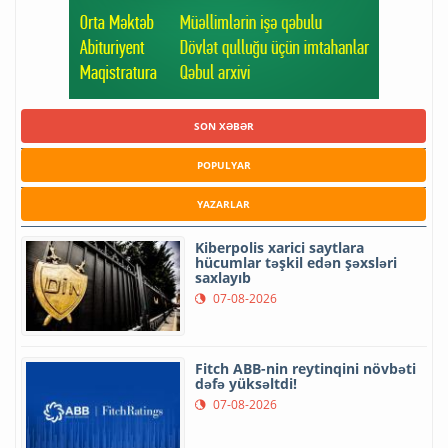
SON XƏBƏR
POPULYAR
YAZARLAR
Kiberpolis xarici saytlara
hücumlar təşkil edən şəxsləri
saxlayıb
07-08-2026
Fitch ABB-nin reytinqini növbəti
dəfə yüksəltdi!
07-08-2026