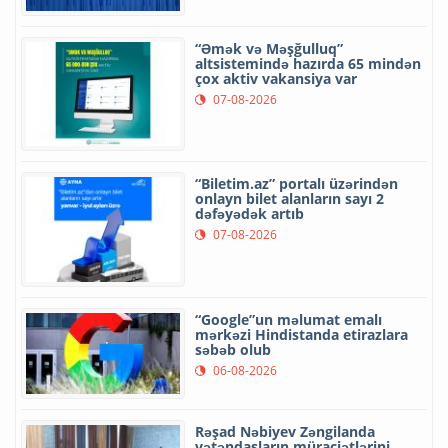
“Əmək və Məşğulluq”
altsistemində hazırda 65 mindən
çox aktiv vakansiya var
07-08-2026
“Biletim.az” portalı üzərindən
onlayn bilet alanların sayı 2
dəfəyədək artıb
07-08-2026
“Google”un məlumat emalı
mərkəzi Hindistanda etirazlara
səbəb olub
06-08-2026
Rəşad Nəbiyev Zəngilanda
vətəndaşların müraciətlərini