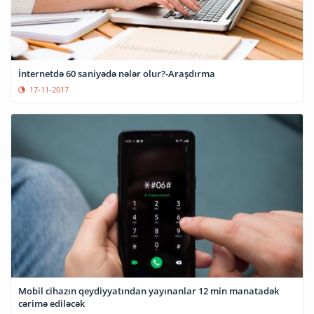
İnternetdə 60 saniyədə nələr olur?-Araşdırma
17-11-2017
Mobil cihazın qeydiyyatından yayınanlar 12 min manatadək
cərimə ediləcək