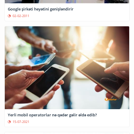
Google şirkəti heyətini genişləndirir
02-02-2011
Yerli mobil operatorlar nə qədər gəlir əldə edib?
15-07-2021