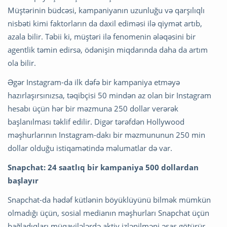
Müştərinin büdcəsi, kampaniyanın uzunluğu və qarşılıqlı
nisbəti kimi faktorların da daxil ediməsi ilə qiymət artıb,
azala bilir. Təbii ki, müştəri ilə fenomenin ələqəsini bir
agentlik təmin edirsə, ödənişin miqdarında daha da artım
ola bilir.
Əgər Instagram-da ilk dəfə bir kampaniya etməyə
hazırlaşırsınızsa, təqibçisi 50 mindən az olan bir Instagram
hesabı üçün hər bir məzmuna 250 dollar verərək
başlanılması təklif edilir. Digər tərəfdən Hollywood
məşhurlarının Instagram-dakı bir məzmununun 250 min
dollar olduğu istiqamətində məlumatlar də var.
Snapchat: 24 saatlıq bir kampaniya 500 dollardan
başlayır
Snapchat-da hədəf kütlənin böyüklüyünü bilmək mümkün
olmadığı üçün, sosial medianın məşhurları Snapchat üçün
bağladıqları müqavilələrdə aktiv izlənilməni əsas götürür.