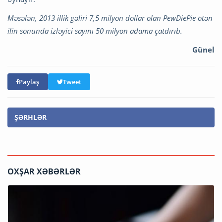
Məsələn, 2013 illik gəliri 7,5 milyon dollar olan PewDiePie ötən
ilin sonunda izləyici sayını 50 milyon adama çatdırıb.
Günel
Paylaş
Tweet
ŞƏRHLƏR
OXŞAR XƏBƏRLƏR