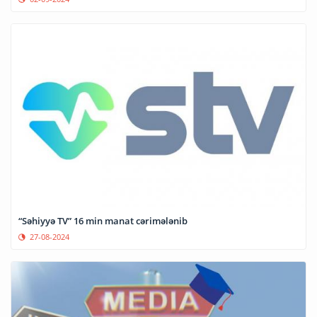
“Səhiyyə TV” 16 min manat cərimələnib
27-08-2024