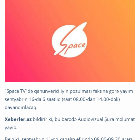
"Space TV"də qanunvericiliyin pozulması faktına görə yayım
sentyabrın 16-da 6 saatlıq (saat 08.00-dan 14.00-dək)
dayandırılacaq.
Xeberler.az
bildirir ki, bu barədə Audiovizual Şura məlumat
yayıb.
Belə ki, sentyabrın 11-də kanalın efirində 08.00-09.30 arası