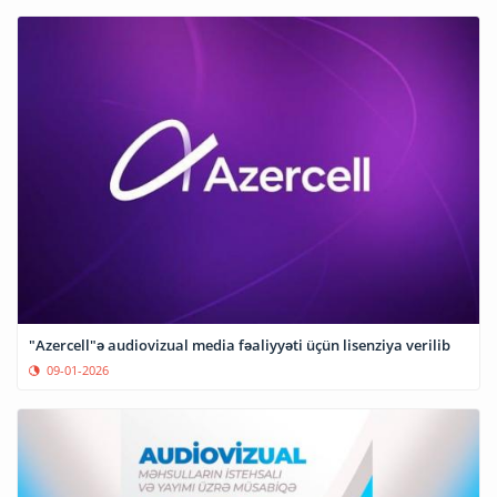
"Azercell"ə audiovizual media fəaliyyəti üçün lisenziya verilib
09-01-2026