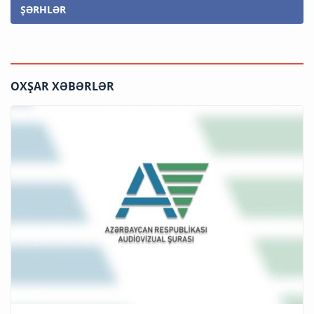
ŞƏRHLƏR
OXŞAR XƏBƏRLƏR