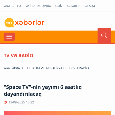
ANA SƏHİFƏ
LAYİHƏ HAQQINDA
ARXİV
XƏBƏRLƏR
ƏLAQƏ
TV VƏ RADİO
Ana Səhifə
TELEKOM VƏ NƏQLİYYAT
TV VƏ RADİO
"Space TV"-nin yayımı 6 saatlıq
dayandırılacaq
13-09-2025
13:22