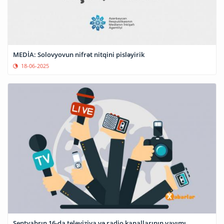
MEDİA: Solovyovun nifrət nitqini pisləyirik
18-06-2025
Sentyabrın 16-da televiziya və radio kanallarının yayımı