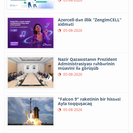
05-08-2026
Azercell-dən illik “ZengimCELL”
xidməti
05-08-2026
Nazir Qazaxıstanın Prezident
Administrasiyası rəhbərinin
müavini ilə görüşüb
05-08-2026
"Falcon 9" raketinin bir hissəsi
Ayla toqquşacaq
05-08-2026