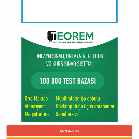
SON XƏBƏR