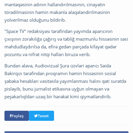
məntəqəsinin adının hallandırılmasının, cinayətin
törədilməsinin həmin məkanla əlaqələndirilməsinin
yolverilməz olduğunu bildirib.
"Space TV" redaksiyası tərəfindən yayımda aparıcının
çıxışının zorakılığa çağırış və təbliğ məzmunlu hissəsinin səsi
məhdudlaşdırılsa da, efirə gedən parçada kifayət qədər
pozuntu və nifrət nitqi halları biruzə verib.
Bundan əlavə, Audiovizual Şura üzvləri aparıcı Səidə
Bəkirqızı tərəfindən proqramın həmin hissəsinin sosial
şəbəkə hesabları vasitəsilə yayımlanması halını qəti surətdə
pisləyib, bunu jurnalist etikasına uyğun olmayan və
peşəkarlıqldan uzaq bir hərəkət kimi qiymətləndirib.
Paylaş
Tweet