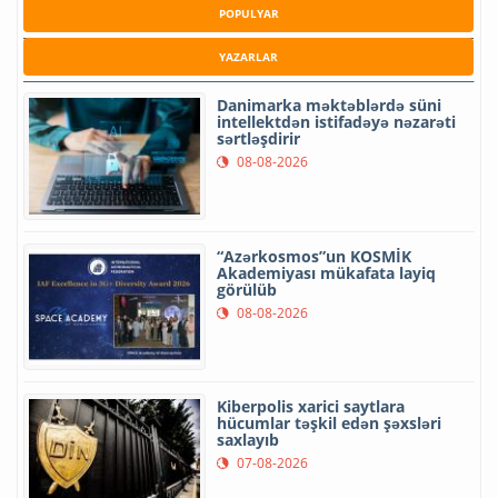
POPULYAR
YAZARLAR
Danimarka məktəblərdə süni
intellektdən istifadəyə nəzarəti
sərtləşdirir
08-08-2026
“Azərkosmos”un KOSMİK
Akademiyası mükafata layiq
görülüb
08-08-2026
Kiberpolis xarici saytlara
hücumlar təşkil edən şəxsləri
saxlayıb
07-08-2026