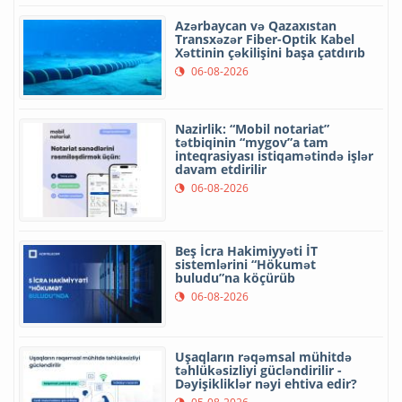
Azərbaycan və Qazaxıstan
Transxəzər Fiber-Optik Kabel
Xəttinin çəkilişini başa çatdırıb
06-08-2026
Nazirlik: “Mobil notariat”
tətbiqinin “mygov”a tam
inteqrasiyası istiqamətində işlər
davam etdirilir
06-08-2026
Beş İcra Hakimiyyəti İT
sistemlərini “Hökumət
buludu”na köçürüb
06-08-2026
Uşaqların rəqəmsal mühitdə
təhlükəsizliyi gücləndirilir -
Dəyişikliklər nəyi ehtiva edir?