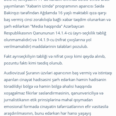
yayımlanan "Xəbərin izində" proqramının aparıcısı Səidə
Bəkirqızı tərəfindən Ağdamda 16 yaşlı məktəbli qıza qarşı
baş vermiş cinsi zorakılıqla bağlı xəbər təqdim olunarkən və
şərh edilərkən "Media haqqında" Azərbaycan
Respublikasının Qanununun 14.1.4-cü (ayrı-seçkilik təbliğ
olunmamalıdır) və 14.1.9-cu (nifrət çıxışlarına yol
verilməməlidir) maddələrinin tələbləri pozulub.
Fakt ayrıseçkiliyin təbliği və nifrət çıxışı kimi qeydə alınıb,
pozuntu faktı kimi təsdiq olunub.
Audiovizual Şuranın üzvləri aparıcının baş vermiş və istintaqı
aparılan cinayət hadisəsini şərh edərkən həmin hadisənin
törədildiyi bölgə və həmin bölgə əhalisi haqqında
xoşagəlməz fikirlər səsləndirməsinin, qanunvericiliyə və
jurnalistikanın etik prinsiplərinə məhəl qoymadan
emosional formada cinayətin təfərrüatlarının efir vasitəsilə
araşdırılmasının, bunu edərkən hər hansı yaşayış