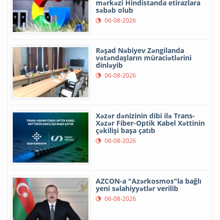
mərkəzi Hindistanda etirazlara
səbəb olub
06-08-2026
Rəşad Nəbiyev Zəngilanda
vətəndaşların müraciətlərini
dinləyib
06-08-2026
Xəzər dənizinin dibi ilə Trans-
Xəzər Fiber-Optik Kabel Xəttinin
çəkilişi başa çatıb
06-08-2026
AZCON-a "Azərkosmos"la bağlı
yeni səlahiyyətlər verilib
06-08-2026