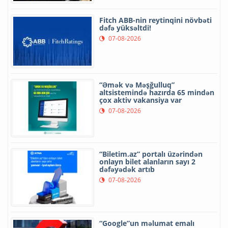
Fitch ABB-nin reytinqini növbəti
dəfə yüksəltdi!
07-08-2026
“Əmək və Məşğulluq”
altsistemində hazırda 65 mindən
çox aktiv vakansiya var
07-08-2026
“Biletim.az” portalı üzərindən
onlayn bilet alanların sayı 2
dəfəyədək artıb
07-08-2026
“Google”un məlumat emalı