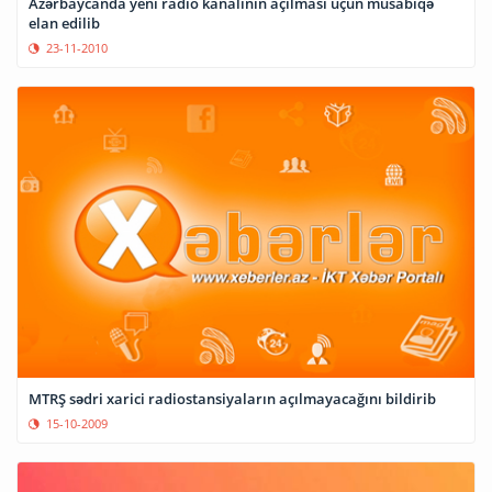
Azərbaycanda yeni radio kanalının açılması üçün müsabiqə
elan edilib
23-11-2010
MTRŞ sədri xarici radiostansiyaların açılmayacağını bildirib
15-10-2009