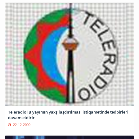
Teleradio İB yayımın yaxşılaşdırılması istiqamətində tədbirləri
davam etdirir
22-12-2009