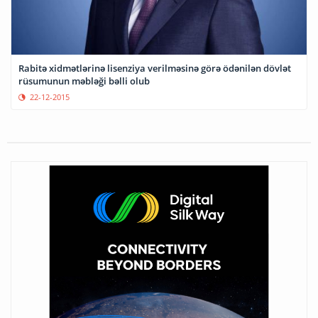
Rabitə xidmətlərinə lisenziya verilməsinə görə ödənilən dövlət
rüsumunun məbləği bəlli olub
22-12-2015