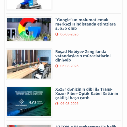
“Google”un məlumat emalı
mərkəzi Hindistanda etirazlara
səbəb olub
06-08-2026
Rəşad Nəbiyev Zəngilanda
vətəndaşların müraciətlərini
dinləyib
06-08-2026
Xəzər dənizinin dibi ilə Trans-
Xəzər Fiber-Optik Kabel Xəttinin
çəkilişi başa çatıb
06-08-2026
AZCON-a "Azərkosmos"la bağlı