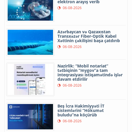
elektron arayış verib
06-08-2026
Azərbaycan və Qazaxıstan
Transxəzər Fiber-Optik Kabel
Xəttinin çəkilişini başa çatdırıb
06-08-2026
Nazirlik: “Mobil notariat”
tətbiqinin “mygov”a tam
inteqrasiyası istiqamətində işlər
davam etdirilir
06-08-2026
Beş İcra Hakimiyyəti İT
sistemlərini “Hökumət
buludu”na köçürüb
06-08-2026