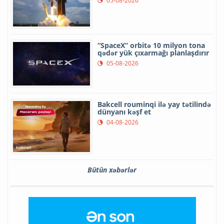
05-08-2026
“SpaceX” orbitə 10 milyon tona
qədər yük çıxarmağı planlaşdırır
05-08-2026
Bakcell rouminqi ilə yay tətilində
dünyanı kəşf et
04-08-2026
Bütün xəbərlər