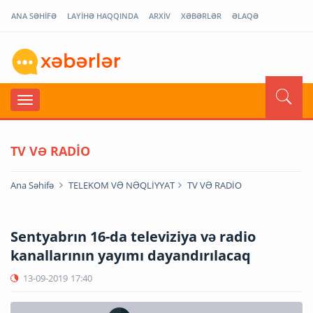
ANA SƏHİFƏ
LAYİHƏ HAQQINDA
ARXİV
XƏBƏRLƏR
ƏLAQƏ
TV VƏ RADİO
Ana Səhifə
TELEKOM VƏ NƏQLİYYAT
TV VƏ RADİO
Sentyabrın 16-da televiziya və radio
kanallarının yayımı dayandırılacaq
13-09-2019
17:40