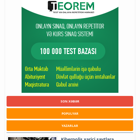
SON XƏBƏR
POPULYAR
YAZARLAR
Kiberpolis xarici saytlara