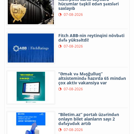
hücumlar təşkil edən şəxsləri
saxlayıb
07-08-2026
Fitch ABB-nin reytinqini növbəti
dəfə yüksəltdi!
07-08-2026
“Əmək və Məşğulluq”
altsistemində hazırda 65 mindən
çox aktiv vakansiya var
07-08-2026
“Biletim.az” portalı üzərindən
onlayn bilet alanların sayı 2
dəfəyədək artıb
07-08-2026