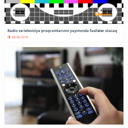
Radio və televiziya proqramlarının yayımında fasilələr olacaq
08-06-2019