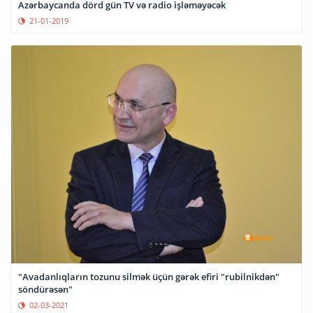
Azərbaycanda dörd gün TV və radio işləməyəcək
21-01-2019
"Avadanlıqların tozunu silmək üçün gərək efiri "rubilnikdən"
söndürəsən"
02-03-2021