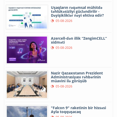
Uşaqların rəqəmsal mühitdə
təhlükəsizliyi gücləndirilir -
Dəyişikliklər nəyi ehtiva edir?
05-08-2026
Azercell-dən illik “ZengimCELL”
xidməti
05-08-2026
Nazir Qazaxıstanın Prezident
Administrasiyası rəhbərinin
müavini ilə görüşüb
05-08-2026
"Falcon 9" raketinin bir hissəsi
Ayla toqquşacaq