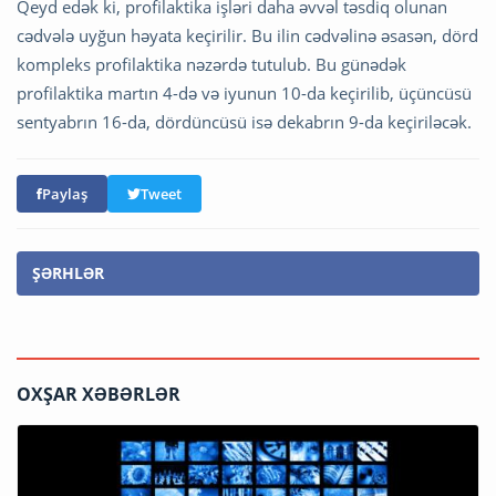
Qeyd edək ki, profilaktika işləri daha əvvəl təsdiq olunan
cədvələ uyğun həyata keçirilir. Bu ilin cədvəlinə əsasən, dörd
kompleks profilaktika nəzərdə tutulub. Bu günədək
profilaktika martın 4-də və iyunun 10-da keçirilib, üçüncüsü
sentyabrın 16-da, dördüncüsü isə dekabrın 9-da keçiriləcək.
Paylaş
Tweet
ŞƏRHLƏR
OXŞAR XƏBƏRLƏR