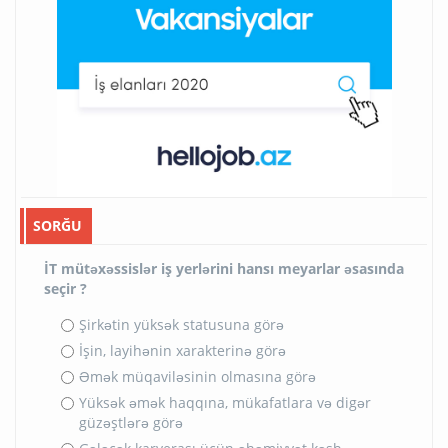
SORĞU
İT mütəxəssislər iş yerlərini hansı meyarlar əsasında
seçir ?
Şirkətin yüksək statusuna görə
İşin, layihənin xarakterinə görə
Əmək müqaviləsinin olmasına görə
Yüksək əmək haqqına, mükafatlara və digər
güzəştlərə görə