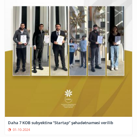
Daha 7 KOB subyektinə “Startap” şəhadətnaməsi verilib
01-10-2024