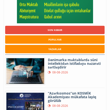
SON XƏBƏR
POPULYAR
YAZARLAR
Danimarka məktəblərdə süni
intellektdən istifadəyə nəzarəti
sərtləşdirir
08-08-2026
“Azərkosmos”un KOSMİK
Akademiyası mükafata layiq
görülüb
08-08-2026