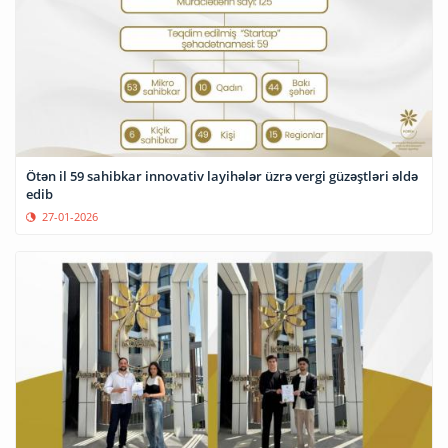
Ötən il 59 sahibkar innovativ layihələr üzrə vergi güzəştləri əldə
edib
27-01-2026