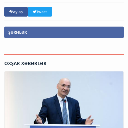
Paylaş
Tweet
ŞƏRHLƏR
OXŞAR XƏBƏRLƏR