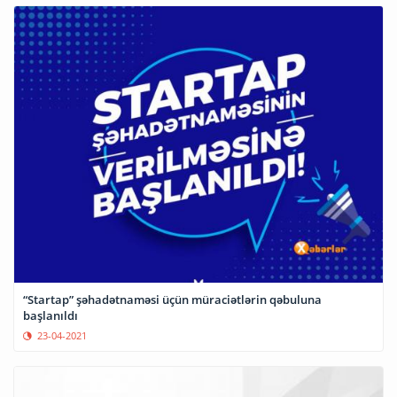
“Startap” şəhadətnaməsi üçün müraciətlərin qəbuluna
başlanıldı
23-04-2021