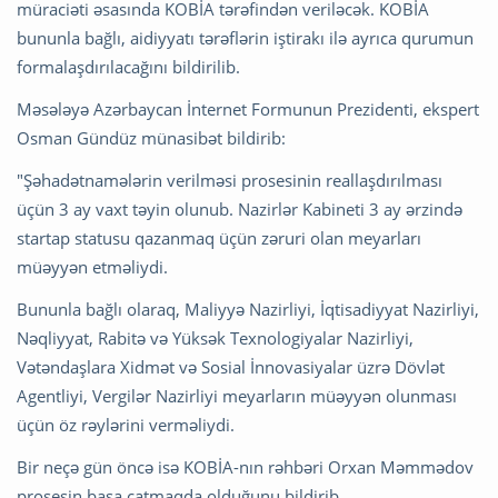
müraciəti əsasında KOBİA tərəfindən veriləcək. KOBİA
bununla bağlı, aidiyyatı tərəflərin iştirakı ilə ayrıca qurumun
formalaşdırılacağını bildirilib.
Məsələyə Azərbaycan İnternet Formunun Prezidenti, ekspert
Osman Gündüz münasibət bildirib:
"Şəhadətnamələrin verilməsi prosesinin reallaşdırılması
üçün 3 ay vaxt təyin olunub. Nazirlər Kabineti 3 ay ərzində
startap statusu qazanmaq üçün zəruri olan meyarları
müəyyən etməliydi.
Bununla bağlı olaraq, Maliyyə Nazirliyi, İqtisadiyyat Nazirliyi,
Nəqliyyat, Rabitə və Yüksək Texnologiyalar Nazirliyi,
Vətəndaşlara Xidmət və Sosial İnnovasiyalar üzrə Dövlət
Agentliyi, Vergilər Nazirliyi meyarların müəyyən olunması
üçün öz rəylərini verməliydi.
Bir neçə gün öncə isə KOBİA-nın rəhbəri Orxan Məmmədov
prosesin başa çatmaqda olduğunu bildirib.