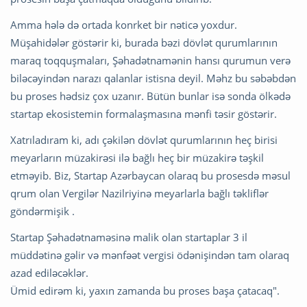
Amma hələ də ortada konrket bir nəticə yoxdur.
Müşahidələr göstərir ki, burada bəzi dövlət qurumlarının
maraq toqquşmaları, Şəhadətnamənin hansı qurumun verə
biləcəyindən narazı qalanlar istisna deyil. Məhz bu səbəbdən
bu proses hədsiz çox uzanır. Bütün bunlar isə sonda ölkədə
startap ekosistemin formalaşmasına mənfi təsir göstərir.
Xatrıladıram ki, adı çəkilən dövlət qurumlarının heç birisi
meyarların müzakirəsi ilə bağlı heç bir müzakirə təşkil
etməyib. Biz, Startap Azərbaycan olaraq bu prosesdə məsul
qrum olan Vergilər Nazilriyinə meyarlarla bağlı təkliflər
göndərmişik .
Startap Şəhadətnaməsinə malik olan startaplar 3 il
müddətinə gəlir və mənfəət vergisi ödənişindən tam olaraq
azad ediləcəklər.
Ümid edirəm ki, yaxın zamanda bu proses başa çatacaq".