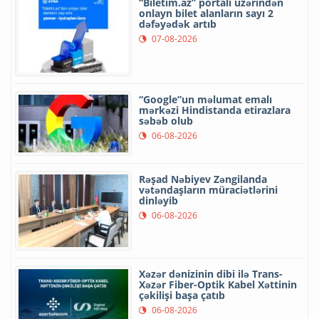
“Biletim.az” portalı üzərindən
onlayn bilet alanların sayı 2
dəfəyədək artıb
07-08-2026
“Google”un məlumat emalı
mərkəzi Hindistanda etirazlara
səbəb olub
06-08-2026
Rəşad Nəbiyev Zəngilanda
vətəndaşların müraciətlərini
dinləyib
06-08-2026
Xəzər dənizinin dibi ilə Trans-
Xəzər Fiber-Optik Kabel Xəttinin
çəkilişi başa çatıb
06-08-2026