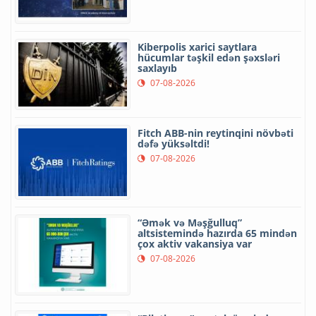
Kiberpolis xarici saytlara
hücumlar təşkil edən şəxsləri
saxlayıb
07-08-2026
Fitch ABB-nin reytinqini növbəti
dəfə yüksəltdi!
07-08-2026
“Əmək və Məşğulluq”
altsistemində hazırda 65 mindən
çox aktiv vakansiya var
07-08-2026