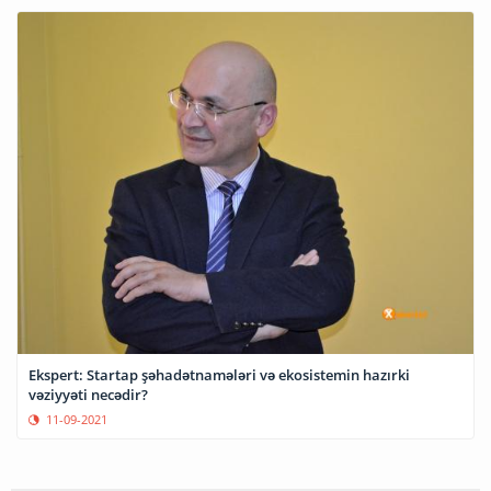
Ekspert: Startap şəhadətnamələri və ekosistemin hazırki
vəziyyəti necədir?
11-09-2021