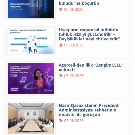
buludu”na köçürüb
06-08-2026
Uşaqların rəqəmsal mühitdə
təhlükəsizliyi gücləndirilir -
Dəyişikliklər nəyi ehtiva edir?
05-08-2026
Azercell-dən illik “ZengimCELL”
xidməti
05-08-2026
Nazir Qazaxıstanın Prezident
Administrasiyası rəhbərinin
müavini ilə görüşüb
05-08-2026