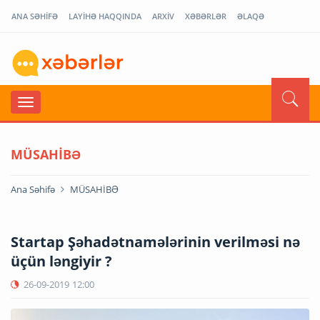
ANA SƏHİFƏ
LAYİHƏ HAQQINDA
ARXİV
XƏBƏRLƏR
ƏLAQƏ
MÜSAHİBƏ
Ana Səhifə
MÜSAHİBƏ
Startap Şəhadətnamələrinin verilməsi nə
üçün ləngiyir ?
26-09-2019
12:00