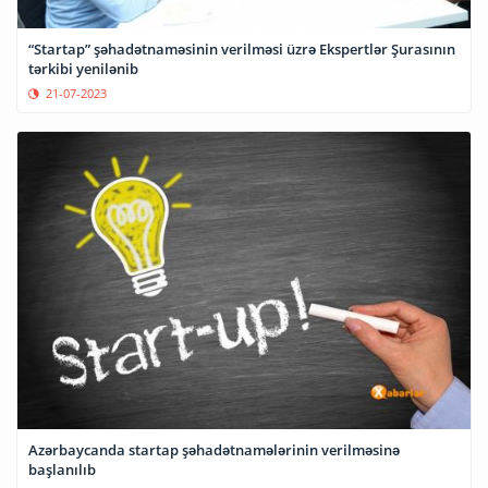
“Startap” şəhadətnaməsinin verilməsi üzrə Ekspertlər Şurasının
tərkibi yenilənib
21-07-2023
Azərbaycanda startap şəhadətnamələrinin verilməsinə
başlanılıb