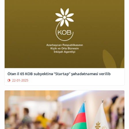
Ötən il 65 KOB subyektinə “Startap” şəhadətnaməsi verilib
22-01-2025