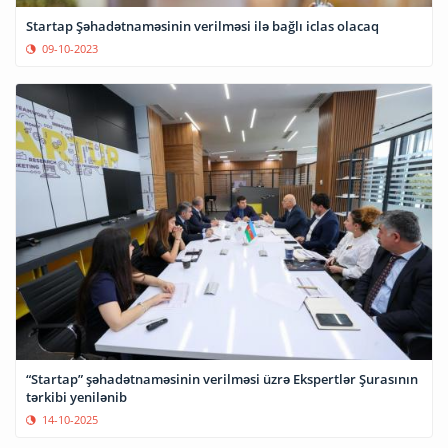
Startap Şəhadətnaməsinin verilməsi ilə bağlı iclas olacaq
09-10-2023
“Startap” şəhadətnaməsinin verilməsi üzrə Ekspertlər Şurasının
tərkibi yenilənib
14-10-2025