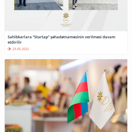
Sahibkarlara “Startap” şəhadətnaməsinin verilməsi davam
etdirilir
23-05-2022