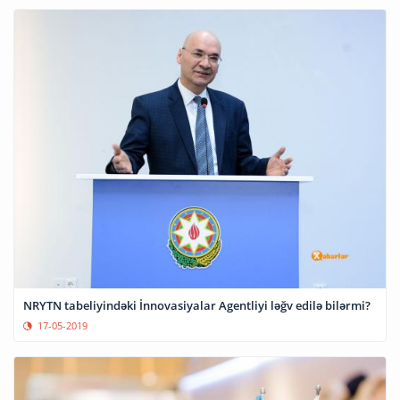
NRYTN tabeliyindəki İnnovasiyalar Agentliyi ləğv edilə bilərmi?
17-05-2019