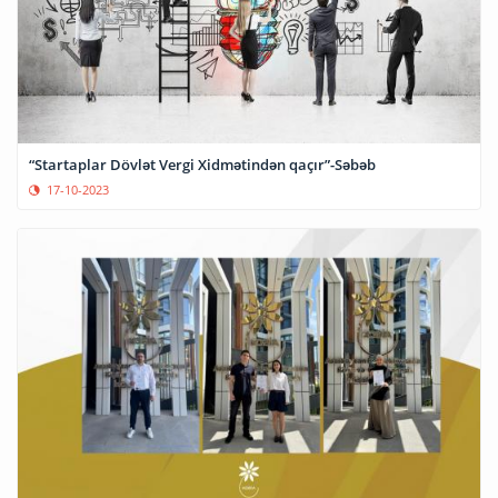
“Startaplar Dövlət Vergi Xidmətindən qaçır”-Səbəb
17-10-2023