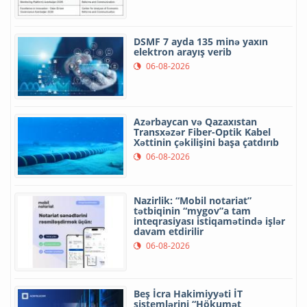
DSMF 7 ayda 135 minə yaxın
elektron arayış verib
06-08-2026
Azərbaycan və Qazaxıstan
Transxəzər Fiber-Optik Kabel
Xəttinin çəkilişini başa çatdırıb
06-08-2026
Nazirlik: “Mobil notariat”
tətbiqinin “mygov”a tam
inteqrasiyası istiqamətində işlər
davam etdirilir
06-08-2026
Beş İcra Hakimiyyəti İT
sistemlərini “Hökumət