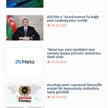
AZCON-a "Azərkosmos"la bağlı
yeni səlahiyyətlər verilib
06-08-2026
“Meta”nın süni intellekti test
zamanı başqa şirkətin sisteminə
daxil olub
06-08-2026
Azərbaycanın rəqəmsal idarəçilik
model iki beynəlxalq mükafata
layiq görülüb
06-08-2026