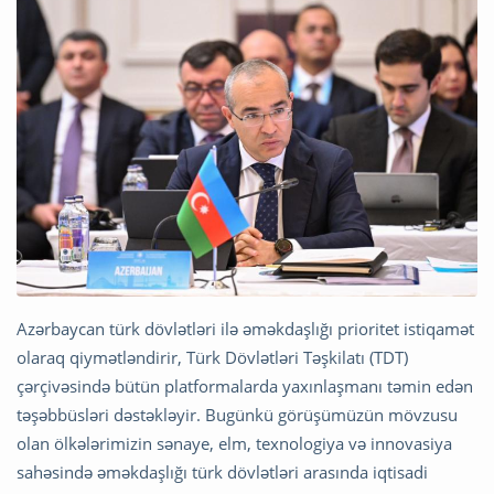
Azərbaycan türk dövlətləri ilə əməkdaşlığı prioritet istiqamət
olaraq qiymətləndirir, Türk Dövlətləri Təşkilatı (TDT)
çərçivəsində bütün platformalarda yaxınlaşmanı təmin edən
təşəbbüsləri dəstəkləyir. Bugünkü görüşümüzün mövzusu
olan ölkələrimizin sənaye, elm, texnologiya və innovasiya
sahəsində əməkdaşlığı türk dövlətləri arasında iqtisadi