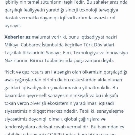
işbirliyinin təməl sütunlarını təşkil edir. Bu sahələr arasında
qarşılıqlı fəaliyyətin yaratdığı sinerji texnoloji tərəqqiyə
dəstək verməklə dayanıqlı iqtisadi artımda əvəzsiz rol
oynayır.
Xeberler.az
məlumat verir ki, bunu iqtisadiyyat naziri
Mikayıl Cabbarov İstanbulda keçirilən Türk Dövlətləri
Təşkilatı ölkələrinin Sənaye, Elm, Texnologiya və İnnovasiya
Nazirlərinin Birinci Toplantısında çıxışı zamanı deyib.
“Neft və qaz resursları ilə zəngin olan ölkəmizin qarşılaşdığı
əsas çağırışlardan birinin də bu resurslardan əldə olunan
gəlirləri iqtisadiyyatın şaxələnməsinə yönəltməkdir. Bu
baxımdan qeyri-neft sənayesinin inkişafı və bu inkişafa
təkan verən əlverişli ekosistemin yaradılması iqtisadi
siyasətimizin diqqət mərkəzindədir. Təbii ki, sənayeləşmə
siyasətimiz dayanıqlı olmalı, qlobal çağırışlara və
tendensiyalara adekvat cavab verməlidir. Bu baxımdan ev
sahibliyi edəcəyimiz COP29 tədbiri həm bizim sənaye