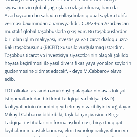
siyasətimizin qlobal çağırışlara uzlaşdırılması, həm də
Azərbaycanın bu sahədə reallaşdırılan qlobal səylərə töhfə
verməsi baxımından əhəmiyyətlidir. COP29-da Azərbaycan
müxtəlif qlobal təşəbbüslərlə çıxış edir. Bu təşəbbüslərdən
biri olan iqlim maliyyəsi, investisiya və ticarət dialoqu üzrə
Bakı təşəbbüsünü (BICFIT) xüsusilə vurğulamaq istərdim.
Təşəbbüs ticarət və investisiya siyasətlərinin əlaqəli şəkildə
həyata keçirilməsi ilə yaşıl diversifikasiyaya yönələn səylərin
güclənməsinə xidmət edəcək”, - deyə M.Cabbarov əlavə
edib.
TDT ölkələri arasında əməkdaşlıq əlaqələrinin əsas inkişaf
istiqamətlərindən biri kimi Tədqiqat və İnkişaf (R&D)
fəaliyyətlərinin önəmini qeyd etməyin vacibliyini vurğulayan
Mikayıl Cabbarov bildirib ki, təşkilat çərçivəsində Birgə
Tədqiqat institutlarının formalaşdırılması, birgə tədqiqat
layihələrinin dəstəklənməsi, elmi texnoloji nailiyyətlərin və