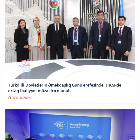
Türkdilli Dövlətlərin Əməkdaşlıq Günü ərəfəsində İİTKM-də
ortaq fəaliyyət müzakirə olunub
03-10-2024