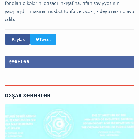
fondları ölkələrin iqtisadi inkişafına, rifah səviyyəsinin
yaxşılaşdırılmasına müsbət töhfə verəcək”, - deyə nazir əlavə
edib.
Paylaş
Tweet
ŞƏRHLƏR
OXŞAR XƏBƏRLƏR