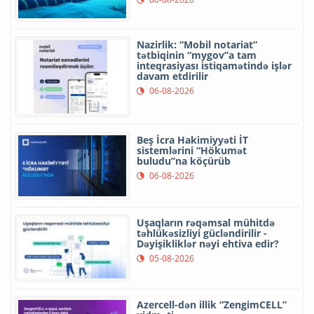
Nazirlik: “Mobil notariat”
tətbiqinin “mygov”a tam
inteqrasiyası istiqamətində işlər
davam etdirilir
06-08-2026
Beş İcra Hakimiyyəti İT
sistemlərini “Hökumət
buludu”na köçürüb
06-08-2026
Uşaqların rəqəmsal mühitdə
təhlükəsizliyi gücləndirilir -
Dəyişikliklər nəyi ehtiva edir?
05-08-2026
Azercell-dən illik “ZengimCELL”