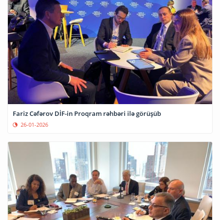
Fariz Cəfərov DİF-in Proqram rəhbəri ilə görüşüb
26-01-2026