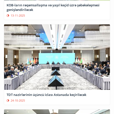
KOB-ların rəqəmsallaşma və yaşıl keçid üzrə şəbəkələşməsi
genişləndiriləcək
13-11-2025
TDT nazirlərinin üçüncü iclası Astanada keçiriləcək
24-10-2025