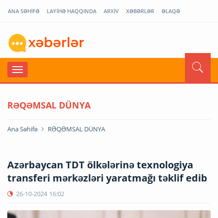
ANA SƏHİFƏ
LAYİHƏ HAQQINDA
ARXİV
XƏBƏRLƏR
ƏLAQƏ
RƏQƏMSAL DÜNYA
Ana Səhifə
RƏQƏMSAL DÜNYA
Azərbaycan TDT ölkələrinə texnologiya
transferi mərkəzləri yaratmağı təklif edib
26-10-2024
16:02