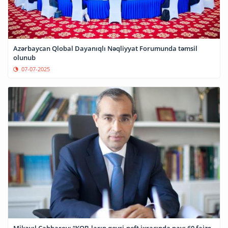
Azərbaycan Qlobal Dayanıqlı Nəqliyyat Forumunda təmsil
olunub
07-07-2025
Mikayıl Cabbarov: “KOB-ların qeyri-neft ixracında payı 60 faizə