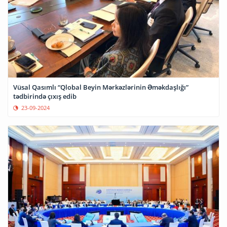
Vüsal Qasımlı “Qlobal Beyin Mərkəzlərinin Əməkdaşlığı”
tədbirində çıxış edib
23-09-2024