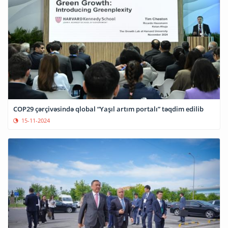
COP29 çərçivəsində qlobal “Yaşıl artım portalı” təqdim edilib
15-11-2024