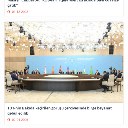
çatıb”
01-12-2022
TDT-nin Bakıda keçirilən görüşü çərçivəsində birgə bəyanat
qəbul edilib
02-04-2026