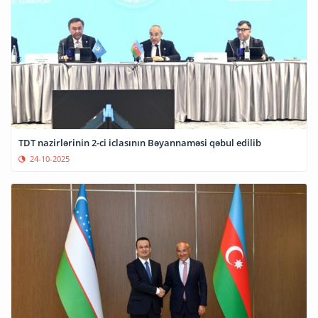
TDT nazirlərinin 2-ci iclasının Bəyannaməsi qəbul edilib
24-10-2025