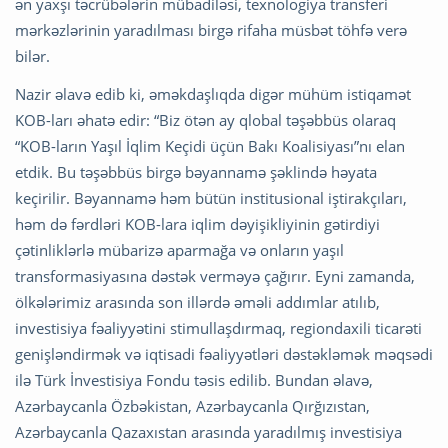
ən yaxşı təcrübələrin mübadiləsi, texnologiya transferi
mərkəzlərinin yaradılması birgə rifaha müsbət töhfə verə
bilər.
Nazir əlavə edib ki, əməkdaşlıqda digər mühüm istiqamət
KOB-ları əhatə edir: “Biz ötən ay qlobal təşəbbüs olaraq
“KOB-ların Yaşıl İqlim Keçidi üçün Bakı Koalisiyası”nı elan
etdik. Bu təşəbbüs birgə bəyannamə şəklində həyata
keçirilir. Bəyannamə həm bütün institusional iştirakçıları,
həm də fərdləri KOB-lara iqlim dəyişikliyinin gətirdiyi
çətinliklərlə mübarizə aparmağa və onların yaşıl
transformasiyasına dəstək verməyə çağırır. Eyni zamanda,
ölkələrimiz arasında son illərdə əməli addımlar atılıb,
investisiya fəaliyyətini stimullaşdırmaq, regiondaxili ticarəti
genişləndirmək və iqtisadi fəaliyyətləri dəstəkləmək məqsədi
ilə Türk İnvestisiya Fondu təsis edilib. Bundan əlavə,
Azərbaycanla Özbəkistan, Azərbaycanla Qırğızıstan,
Azərbaycanla Qazaxıstan arasında yaradılmış investisiya