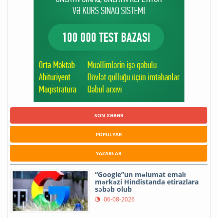
SON XƏBƏR
POPULYAR
YAZARLAR
“Google”un məlumat emalı
mərkəzi Hindistanda etirazlara
səbəb olub
06-08-2026