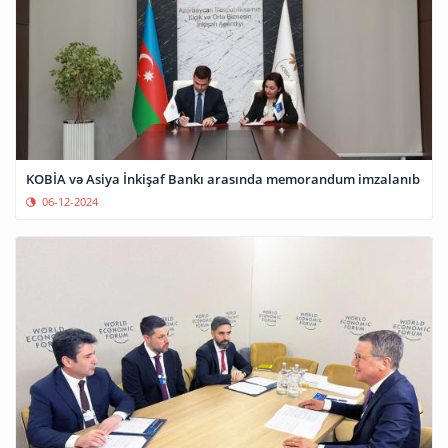
KOBİA və Asiya İnkişaf Bankı arasında memorandum imzalanıb
06-12-2024