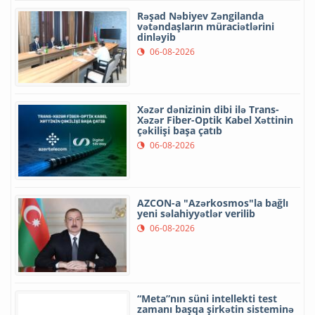
Rəşad Nəbiyev Zəngilanda
vətəndaşların müraciətlərini
dinləyib
06-08-2026
Xəzər dənizinin dibi ilə Trans-
Xəzər Fiber-Optik Kabel Xəttinin
çəkilişi başa çatıb
06-08-2026
AZCON-a "Azərkosmos"la bağlı
yeni səlahiyyətlər verilib
06-08-2026
“Meta”nın süni intellekti test
zamanı başqa şirkətin sisteminə