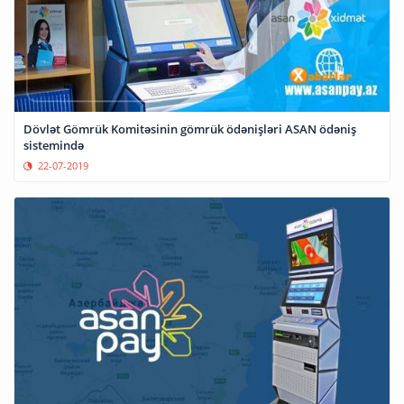
Dövlət Gömrük Komitəsinin gömrük ödənişləri ASAN ödəniş
sistemində
22-07-2019