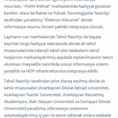
resursları, "ASAN Xidmət" mərkəzlərində fəaliyyət göstərən
banklar, eləcə də Rabitə və Yüksək Texnologiyalar Nazirliyi
tərəfindən yaradılmış "Elektron Hökumət" dövlət
informasiya resursu ilə tam şəkildə inteqrasiya olunub.
Layihənin cari mərhələsində Təhsil Nazirliyi ilə həyata
keçirilən birgə fəaliyyət nəticəsində dövlət ali təhsil
müəssisələrində ödənişli təhsil alan tələbələrin təhsil
haqlarının mərkəzləşdirilmiş qaydada toplanılmasının təmin
olunması məqsədilə nazirlikdə xüsusi informasiya sistemi
yaradılıb və HÖP infrastrukturuna inteqrasiya edilib.
Təhsil Nazirliyi tərəfindən pilot olaraq seçilmiş dövlət ali
təhsil müəssisələri (Azərbaycan Dövlət İqtisad Universiteti,
Azərbaycan Texniki Universiteti, Azərbaycan Rəssamlıq
Akademiyası, Bakı Slavyan Universiteti və Sumqayıt Dövlət
Universiteti) yaradılmış informasiya sisteminin
avtomatlaşdırılmış iş yeri ilə təmin edilərək onlara tələbələr