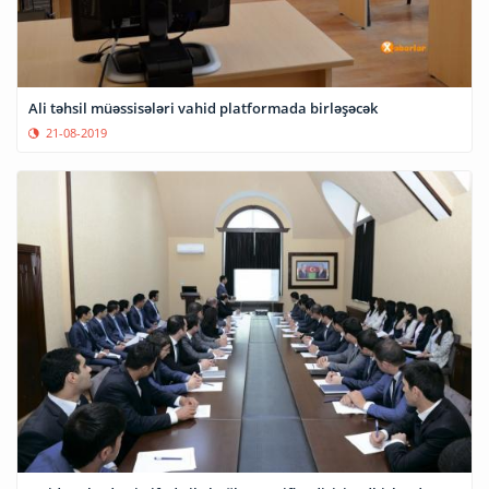
Ali təhsil müəssisələri vahid platformada birləşəcək
21-08-2019