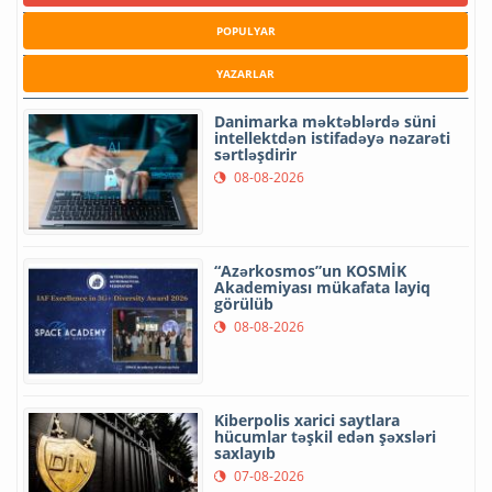
POPULYAR
YAZARLAR
Danimarka məktəblərdə süni
intellektdən istifadəyə nəzarəti
sərtləşdirir
08-08-2026
“Azərkosmos”un KOSMİK
Akademiyası mükafata layiq
görülüb
08-08-2026
Kiberpolis xarici saytlara
hücumlar təşkil edən şəxsləri
saxlayıb
07-08-2026