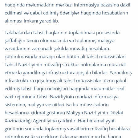
haqqında məlumatların mərkəzi informasiya bazasına daxil
edilməsi və qəbul edilmiş ödənişlər haqqında hesabatların
alınması imkanı yaradılıb.
Tələbələrdən təhsil haqlarının toplanılması prosesində
şəffaflığın təmin olunmasında və toplanmış maliyyə
vəsaitlərinin zəmanətli şəkildə müvafiq hesablara
çatdırılmasında maraqlı olan bütün ali təhsil müəssisələri
Təhsil Nazirliyinin müvafiq struktur bölmələrinə müraciət
etməklə yaradılmış infrastruktura qoşula bilərlər. Yaradılmış
infrastruktura qoşulmuş ali təhsil müəssisələri üzrə qəbul
edilmiş təhsil haqqı ödənişləri haqqında məlumatlar real
vaxt rejimində Təhsil Nazirliyinin mərkəzi informasiya
sisteminə, maliyyə vəsaitləri isə bu müəssisələrin
hesablarına xidmət göstərən Maliyyə Nazirliyinin Dövlət
Xəzinədarlığı Agentliyinə çatdırılır. Hər bir əməliyyat
gününün sonunda toplanmış vəsaitlərin müvafiq hesablara
çatdırılması üzrə elektron üzləşmə aparılır və bu haqda