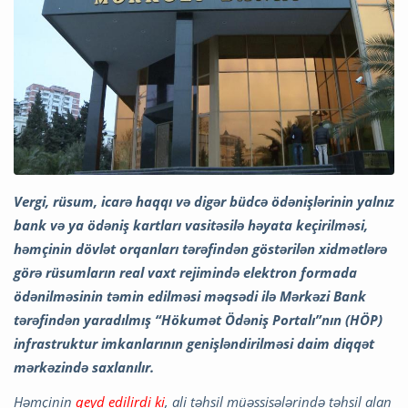
Vergi, rüsum, icarə haqqı və digər büdcə ödənişlərinin yalnız
bank və ya ödəniş kartları vasitəsilə həyata keçirilməsi,
həmçinin dövlət orqanları tərəfindən göstərilən xidmətlərə
görə rüsumların real vaxt rejimində elektron formada
ödənilməsinin təmin edilməsi məqsədi ilə Mərkəzi Bank
tərəfindən yaradılmış “Hökumət Ödəniş Portalı”nın (HÖP)
infrastruktur imkanlarının genişləndirilməsi daim diqqət
mərkəzində saxlanılır.
Həmçinin
qeyd edilirdi ki
, ali təhsil müəssisələrində təhsil alan