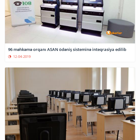
96 məhkəmə orqanı ASAN ödəniş sisteminə inteqrasiya edilib
12-04-2019