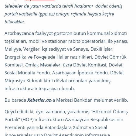
tələbələr də yaxın vaxtlarda təhsil haqlarını dövlət ödəniş
portalı vasitəsilə (gpp.az) onlayn rejimdə həyata keçirə
biləcəklər.
Azərbaycanda fəaliyyət göstərən bütün kommunal xidməti
təşkilatları, mobil və stasionar rabitə operatorları ilə yanaşı,
Maliyyə, Vergilər, İqtisadiyyat və Sənaye, Daxili İşlər,
Energetika və Fövqəladə Hallar nazirlikləri, Dövlət Gömrük
Komitəsi, Əmlak Məsələləri üzrə Dövlət Komitəsi, Dövlət
Sosial Müdafiə Fondu, Azərbaycan İpoteka Fondu, Dövlət
Miqrasiya Xidməti kimi dövlət orqanları yaradılmış
infrastruktura inteqrasiya olunub.
Bu barədə
Xeberler.az
-a Mərkəzi Bankdan məlumat verilib.
Qeyd edilib ki, eyni zamanda, yaradılmış "Hökumət Ödəniş
Portalı" (HÖP) infrastrukturu Azərbaycan Respublikasının
Prezidenti yanında Vətəndaşlara Xidmət və Sosial
İnnovasiyalar üzrə Dövlət Agentliyinin informasiya