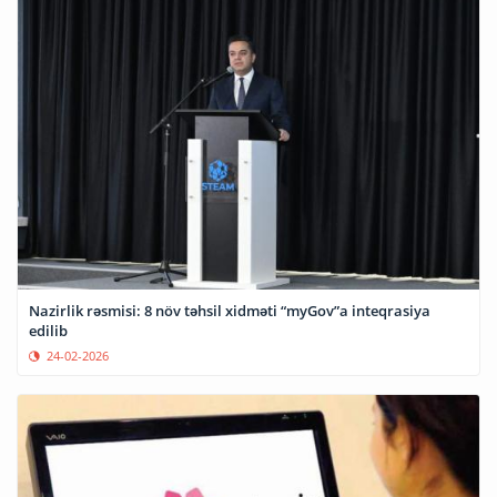
Nazirlik rəsmisi: 8 növ təhsil xidməti “myGov”a inteqrasiya
edilib
24-02-2026