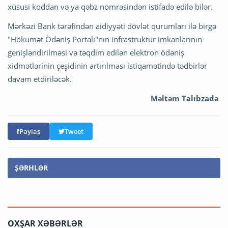
xüsusi koddan və ya qəbz nömrəsindən istifadə edilə bilər.
Mərkəzi Bank tərəfindən aidiyyəti dövlət qurumları ilə birgə
"Hökumət Ödəniş Portalı"nın infrastruktur imkanlarının
genişləndirilməsi və təqdim edilən elektron ödəniş
xidmətlərinin çeşidinin artırılması istiqamətində tədbirlər
davam etdiriləcək.
Məltəm Talıbzadə
Paylaş
Tweet
ŞƏRHLƏR
OXŞAR XƏBƏRLƏR