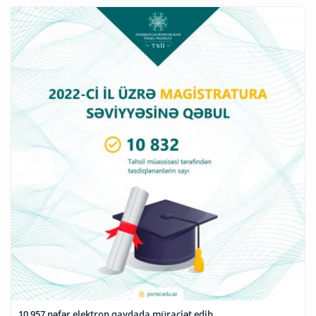
10 957 nəfər elektron qaydada müraciət edib