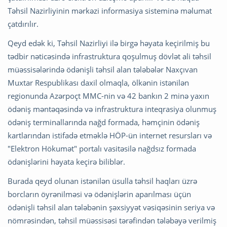
Təhsil Nazirliyinin mərkəzi informasiya sisteminə məlumat
çatdırılır.
Qeyd edək ki, Təhsil Nazirliyi ilə birgə həyata keçirilmiş bu
tədbir nəticəsində infrastruktura qoşulmuş dövlət ali təhsil
müəssisələrində ödənişli təhsil alan tələbələr Naxçıvan
Muxtar Respublikası daxil olmaqla, ölkənin istənilən
regionunda Azərpoçt MMC-nin və 42 bankın 2 minə yaxın
ödəniş məntəqəsində və infrastruktura inteqrasiya olunmuş
ödəniş terminallarında nağd formada, həmçinin ödəniş
kartlarından istifadə etməklə HÖP-ün internet resursları və
"Elektron Hökumət" portalı vasitəsilə nağdsız formada
ödənişlərini həyata keçirə biliblər.
Burada qeyd olunan istənilən üsulla təhsil haqları üzrə
borcların öyrənilməsi və ödənişlərin aparılması üçün
ödənişli təhsil alan tələbənin şəxsiyyət vəsiqəsinin seriya və
nömrəsindən, təhsil müəssisəsi tərəfindən tələbəyə verilmiş