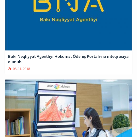
Bakı Nəqliyyat Agentliyi Hökumət Ödəniş Portalı-na inteqrasiya
olunub
05-11-2018