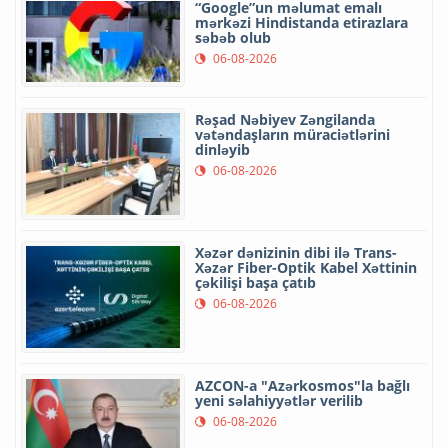
“Google”un məlumat emalı
mərkəzi Hindistanda etirazlara
səbəb olub
06-08-2026
Rəşad Nəbiyev Zəngilanda
vətəndaşların müraciətlərini
dinləyib
06-08-2026
Xəzər dənizinin dibi ilə Trans-
Xəzər Fiber-Optik Kabel Xəttinin
çəkilişi başa çatıb
06-08-2026
AZCON-a "Azərkosmos"la bağlı
yeni səlahiyyətlər verilib
06-08-2026