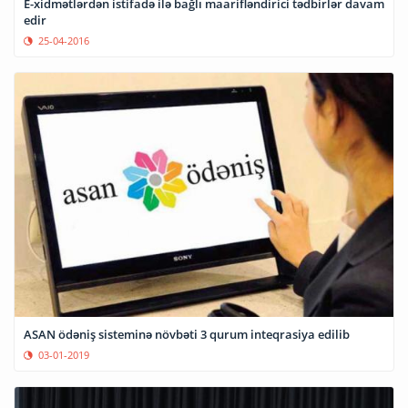
E-xidmətlərdən istifadə ilə bağlı maarifləndirici tədbirlər davam
edir
25-04-2016
ASAN ödəniş sisteminə növbəti 3 qurum inteqrasiya edilib
03-01-2019