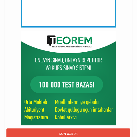
SON XƏBƏR