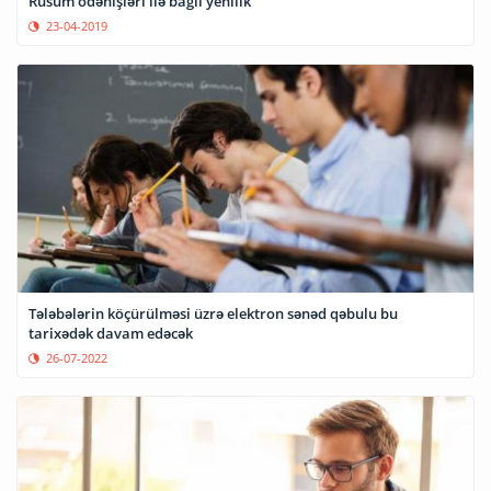
Rüsum ödənişləri ilə bağlı yenilik
23-04-2019
Tələbələrin köçürülməsi üzrə elektron sənəd qəbulu bu
tarixədək davam edəcək
26-07-2022