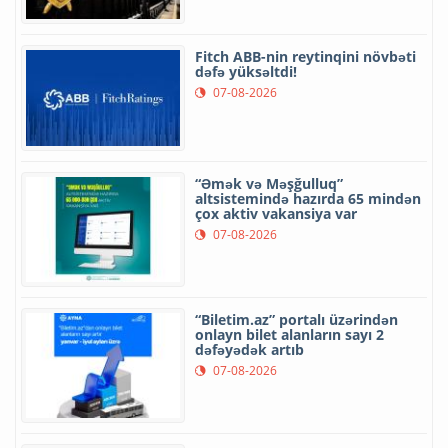
Fitch ABB-nin reytinqini növbəti
dəfə yüksəltdi!
07-08-2026
“Əmək və Məşğulluq”
altsistemində hazırda 65 mindən
çox aktiv vakansiya var
07-08-2026
“Biletim.az” portalı üzərindən
onlayn bilet alanların sayı 2
dəfəyədək artıb
07-08-2026