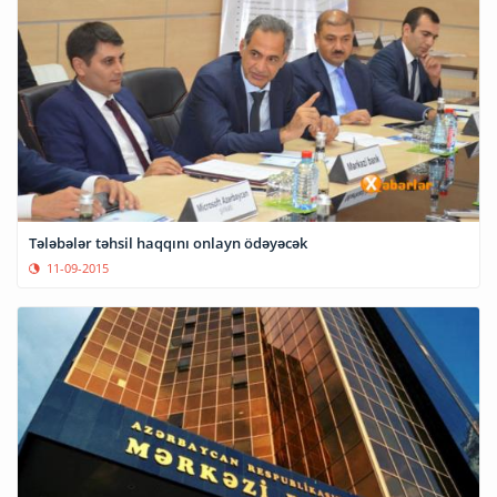
Tələbələr təhsil haqqını onlayn ödəyəcək
11-09-2015