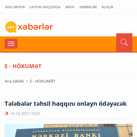
ANA SƏHİFƏ
LAYİHƏ HAQQINDA
ARXİV
XƏBƏRLƏR
ƏLAQƏ
E - HÖKUMƏT
Ana Səhifə
E - HÖKUMƏT
Tələbələr təhsil haqqını onlayn ödəyəcək
15-12-2015
10:31