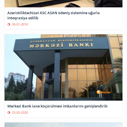
Azəristiliktəchizat ASC ASAN ödəniş sisteminə uğurla
inteqrasiya edilib
30-01-2019
Mərkəzi Bank ianə köçürülməsi imkanlarını genişləndirib
23-03-2020