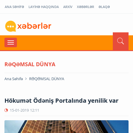
ANA SƏHİFƏ
LAYİHƏ HAQQINDA
ARXİV
XƏBƏRLƏR
ƏLAQƏ
RƏQƏMSAL DÜNYA
Ana Səhifə
RƏQƏMSAL DÜNYA
Hökumət Ödəniş Portalında yenilik var
15-01-2019
12:11