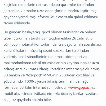
keçirilən tədbirlərin nəticəsində bu qurumlar tərəfindən
göstərilən xidmətlər üzrə ödənişlərinin mərkəzləşdirilmiş
qaydada yaradılmış infrastruktur vasitəsilə qəbul edilməsi
təmin edilmişdir.
Bu gündən başlayaraq qeyd olunan təşkilatlar və onların
tabeli qurumları tərəfindən təqdim edilən 26 xidmət, o
cümlədən notariat kontorlarında icra qeydlərinin aparılması,
xarici ölkələrin müvafiq rəsmi strukturları tərəfindən
verilmiş təhsil sənədlərinin tanınması xidmətləri və
məktəbdənkənar təhsil müəsisələrinin xeyrinə ianələr üzrə
ödənişlər “Hökumət Ödəniş Portalı”na inteqrasiya olunmuş
30 bankın və “Azərpoçt” MMC-nin 2500-dən çox filial və
şöbələrində, 1000-ə yaxın ödəniş terminalında nağd
formada, portalın internet səhifəsindən (
www.gpp.az
) və
mobil əlavəsindən istifadə etməklə ödəniş kartları vasitəsilə
nağdsız qaydada aparıla bilər.