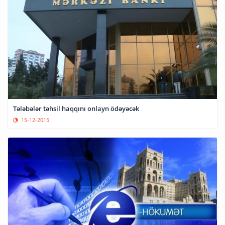
Tələbələr təhsil haqqını onlayn ödəyəcək
15-12-2015