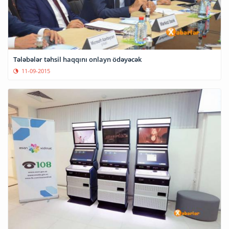
Tələbələr təhsil haqqını onlayn ödəyəcək
11-09-2015