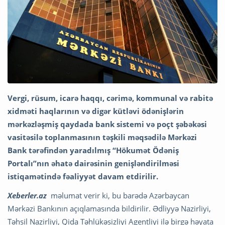
Vergi, rüsum, icarə haqqı, cərimə, kommunal və rabitə
xidməti haqlarının və digər kütləvi ödənişlərin
mərkəzləşmiş qaydada bank sistemi və poçt şəbəkəsi
vasitəsilə toplanmasının təşkili məqsədilə Mərkəzi
Bank tərəfindən yaradılmış “Hökumət Ödəniş
Portalı”nın əhatə dairəsinin genişləndirilməsi
istiqamətində fəaliyyət davam etdirilir.
Xeberler.az
məlumat verir ki, bu barədə Azərbaycan
Mərkəzi Bankının açıqlamasında bildirilir. Ədliyyə Nazirliyi,
Təhsil Nazirliyi, Qida Təhlükəsizliyi Agentliyi ilə birgə həyata