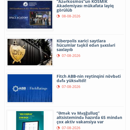
“Azərkosmos”un KOSMİK
Akademiyası mükafata layiq
görülüb
08-08-2026
Kiberpolis xarici saytlara
hücumlar təşkil edən şəxsləri
saxlayıb
07-08-2026
Fitch ABB-nin reytinqini növbəti
dəfə yüksəltdi!
07-08-2026
“Əmək və Məşğulluq”
altsistemində hazırda 65 mindən
çox aktiv vakansiya var
07-08-2026