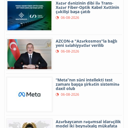
Xəzər dənizinin dibi ilə Trans-
Xəzər Fiber-Optik Kabel Xəttinin
çəkilişi başa çatıb
06-08-2026
AZCON-a "Azərkosmos"la bağlı
yeni səlahiyyətlər verilib
06-08-2026
“Meta”nın süni intellekti test
zamanı başqa şirkətin sisteminə
daxil olub
06-08-2026
Azərbaycanın rəqəmsal idarəçilik
model iki beynəlxalq mükafata