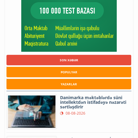
SON XƏBƏR
POPULYAR
YAZARLAR
Danimarka məktəblərdə süni
intellektdən istifadəyə nəzarəti
sərtləşdirir
08-08-2026