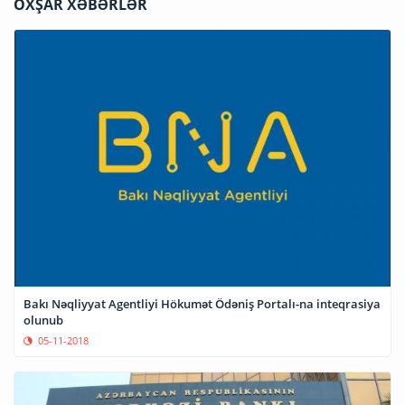
OXŞAR XƏBƏRLƏR
Bakı Nəqliyyat Agentliyi Hökumət Ödəniş Portalı-na inteqrasiya
olunub
05-11-2018