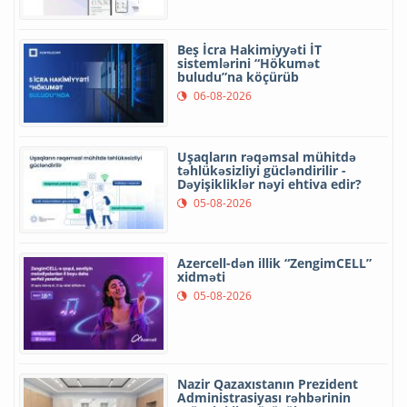
Beş İcra Hakimiyyəti İT
sistemlərini “Hökumət
buludu”na köçürüb
06-08-2026
Uşaqların rəqəmsal mühitdə
təhlükəsizliyi gücləndirilir -
Dəyişikliklər nəyi ehtiva edir?
05-08-2026
Azercell-dən illik “ZengimCELL”
xidməti
05-08-2026
Nazir Qazaxıstanın Prezident
Administrasiyası rəhbərinin