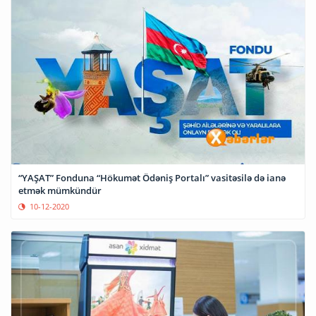
“YAŞAT” Fonduna “Hökumət Ödəniş Portalı” vasitəsilə də ianə
etmək mümkündür
10-12-2020