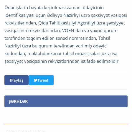
Ödənişlərin həyata keçirilməsi zamanı ödəyicinin
identifikasiyası üçün Ədliyyə Nazirliyi üzrə şəxsiyyət vəsiqəsi
rekvizitlərindən, Qida Təhlükəsizliyi Agentliyi üzrə şəxsiyyət
vəsiqəsinin rekvizitlərindən, VÖEN-dən və yaxud qurum
tərəfindən təqdim edilən sənəd nömrəsindən, Təhsil
Nazirliyi üzrə bu qurum tərəfindən verilmiş ödəyici
kodundan, məktəbdənkənar təhsil müəssisələri üzrə isə
şəxsiyyət vəsiqəsinin rekvizitlərindən istifadə edilməlidir.
Paylaş
Tweet
ŞƏRHLƏR