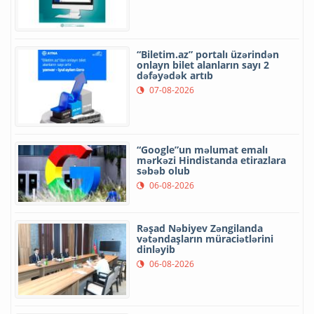
“Biletim.az” portalı üzərindən
onlayn bilet alanların sayı 2
dəfəyədək artıb
07-08-2026
“Google”un məlumat emalı
mərkəzi Hindistanda etirazlara
səbəb olub
06-08-2026
Rəşad Nəbiyev Zəngilanda
vətəndaşların müraciətlərini
dinləyib
06-08-2026