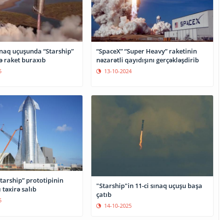
ınaq uçuşunda “Starship”
“SpaceX” “Super Heavy” raketinin
lə raket buraxıb
nəzarətli qayıdışını gerçəkləşdirib
5
13-10-2024
tarship” prototipinin
"Starship"in 11-ci sınaq uçuşu başa
 təxirə salıb
çatıb
5
14-10-2025