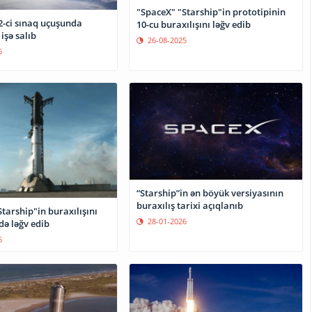
"SpaceX" "Starship"in prototipinin
2-ci sınaq uçuşunda
10-cu buraxılışını ləğv edib
işə salıb
26-08-2025
6
“Starship”in ən böyük versiyasının
buraxılış tarixi açıqlanıb
tarship"in buraxılışını
28-01-2026
də ləğv edib
6