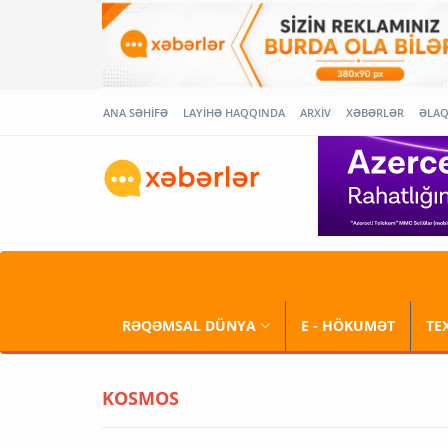
ANA SƏHİFƏ
LAYİHƏ HAQQINDA
ARXİV
XƏBƏRLƏR
ƏLA
RƏQƏMSAL DÜNYA
E - HÖKUMƏT
TE
KOSMOS