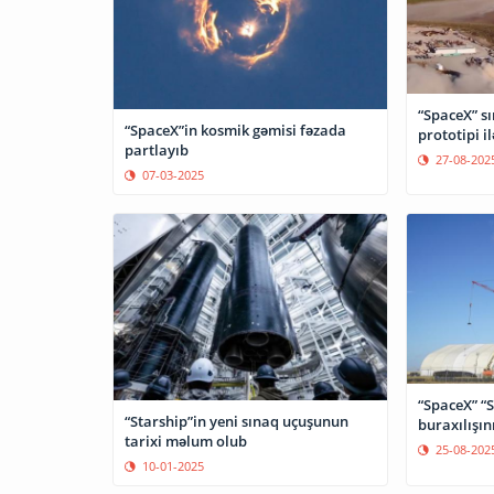
“SpaceX” s
“SpaceX”in kosmik gəmisi fəzada
prototipi i
partlayıb
27-08-202
07-03-2025
“SpaceX” “S
“Starship”in yeni sınaq uçuşunun
buraxılışını
tarixi məlum olub
25-08-202
10-01-2025