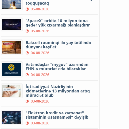
toqquşacaq
05-08-2026
“SpaceX” orbitə 10 milyon tona
qədər yük çıxarmağı planlaşdırır
05-08-2026
Bakcell rouminqi ilə yay tətilində
dünyanı kəşf et
04-08-2026
Vətəndaşlar “mygov” üzərindən
FHN-ə müraciət edə biləcəklər
04-08-2026
İqtisadiyyat Nazirliyinin
xidmətlərinə 13 milyondan artıq
müraciət olub
03-08-2026
"Elektron kredit və zəmanət"
sisteminin Əsasnaməsi" dəyişib
03-08-2026