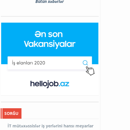
Bütün xəbərlər
SORĞU
İT mütəxəssislər iş yerlərini hansı meyarlar