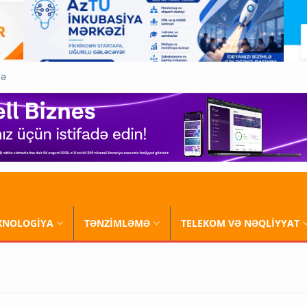
QƏ
XNOLOGİYA
TƏNZİMLƏMƏ
TELEKOM VƏ NƏQLİYYAT