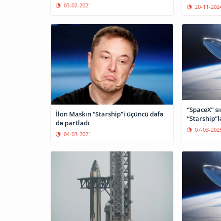
03-02-2021
20-11-202
“SpaceX” s
İlon Maskın “Starship”i üçüncü dəfə
“Starship”lə
də partladı
07-03-202
04-03-2021