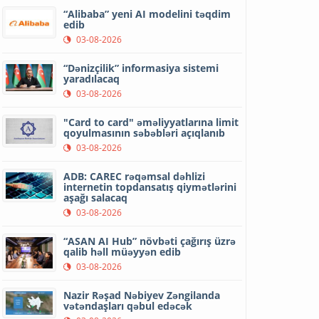
“Alibaba” yeni AI modelini təqdim
edib
03-08-2026
“Dənizçilik” informasiya sistemi
yaradılacaq
03-08-2026
"Card to card" əməliyyatlarına limit
qoyulmasının səbəbləri açıqlanıb
03-08-2026
ADB: CAREC rəqəmsal dəhlizi
internetin topdansatış qiymətlərini
aşağı salacaq
03-08-2026
“ASAN AI Hub” növbəti çağırış üzrə
qalib həll müəyyən edib
03-08-2026
Nazir Rəşad Nəbiyev Zəngilanda
vətəndaşları qəbul edəcək