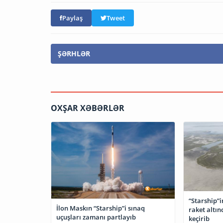
Paylaş
Tweet
ŞƏRHLƏR
OXŞAR XƏBƏRLƏR
“Starship”i
İlon Maskın “Starship”i sınaq
raket altın
uçuşları zamanı partlayıb
keçirib