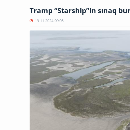
Tramp “Starship”in sınaq bur
19-11-2024
09:05