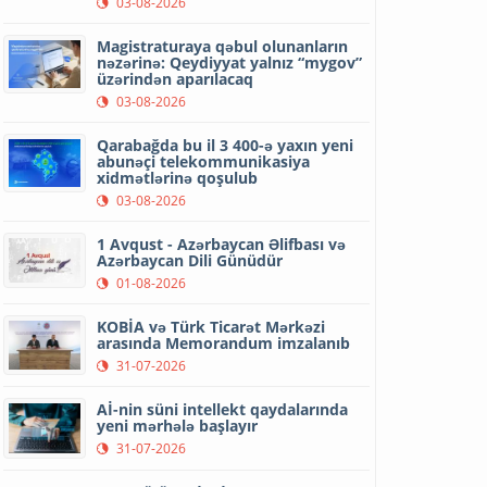
03-08-2026
Magistraturaya qəbul olunanların
nəzərinə: Qeydiyyat yalnız “mygov”
üzərindən aparılacaq
03-08-2026
Qarabağda bu il 3 400-ə yaxın yeni
abunəçi telekommunikasiya
xidmətlərinə qoşulub
03-08-2026
1 Avqust - Azərbaycan Əlifbası və
Azərbaycan Dili Günüdür
01-08-2026
KOBİA və Türk Ticarət Mərkəzi
arasında Memorandum imzalanıb
31-07-2026
Aİ-nin süni intellekt qaydalarında
yeni mərhələ başlayır
31-07-2026