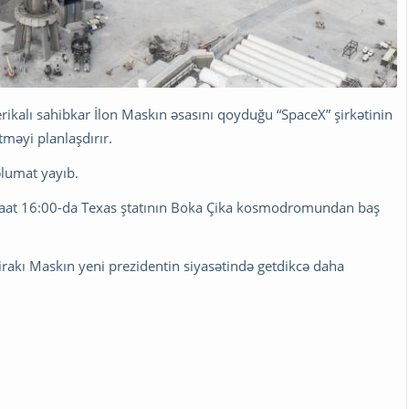
ikalı sahibkar İlon Maskın əsasını qoyduğu “SpaceX” şirkətinin
tməyi planlaşdırır.
əlumat yayıb.
tla saat 16:00-da Texas ştatının Boka Çika kosmodromundan baş
irakı Maskın yeni prezidentin siyasətində getdikcə daha