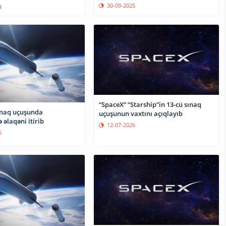
30-09-2025
4
“SpaceX” “Starship”in 13-cü sınaq
ınaq uçuşunda
uçuşunun vaxtını açıqlayıb
 əlaqəni itirib
12-07-2026
5