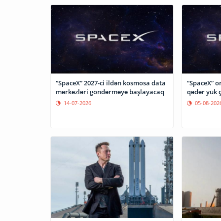
“SpaceX” 2027-ci ildən kosmosa data
“SpaceX” o
mərkəzləri göndərməyə başlayacaq
qədər yük 
14-07-2026
05-08-202