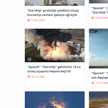
"SpaceX" 1
“Starship” prototipi yeddinci sınaq
"Starship"i 
buraxılışı zamanı qəzaya uğrayıb
23-05-202
17-01-2025
"SpaceX" "Starship" gəmisinin 13-cü
sınaq uçuşunu həyata keçirib
"SpaceX" "S
25-07-2026
son dəqiqə
17-07-202