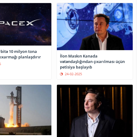
rbitə 10 milyon tona
İlon Maskın Kanada
çıxarmağı planlaşdırır
vətəndaşlığından çıxarılması üçün
6
petisiya başlayıb
24-02-2025