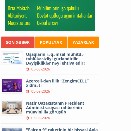
SON XƏBƏR
POPULYAR
YAZARLAR
Uşaqların rəqəmsal mühitdə
təhlükəsizliyi gücləndirilir -
Dəyişikliklər nəyi ehtiva edir?
05-08-2026
Azercell-dən illik “ZengimCELL”
xidməti
05-08-2026
Nazir Qazaxıstanın Prezident
Administrasiyası rəhbərinin
müavini ilə görüşüb
05-08-2026
"Falcon 9" raketinin bir hissəsi Ayla