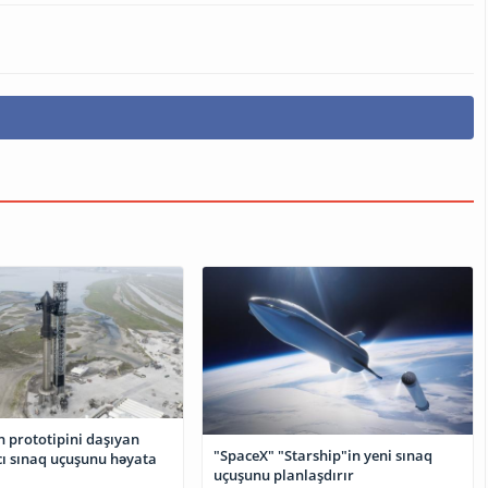
n prototipini daşıyan
"SpaceX" "Starship"in yeni sınaq
cı sınaq uçuşunu həyata
uçuşunu planlaşdırır