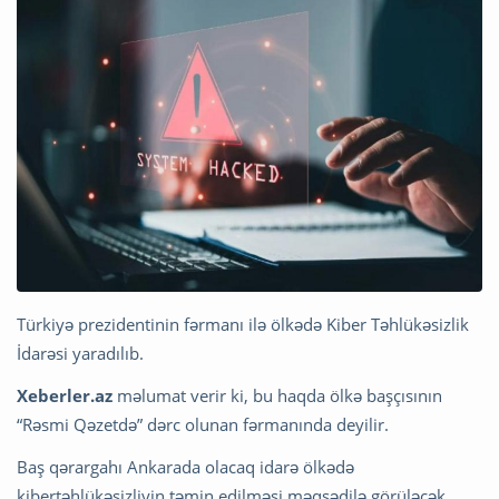
Türkiyə prezidentinin fərmanı ilə ölkədə Kiber Təhlükəsizlik
İdarəsi yaradılıb.
Xeberler.az
məlumat verir ki, bu haqda ölkə başçısının
“Rəsmi Qəzetdə” dərc olunan fərmanında deyilir.
Baş qərargahı Ankarada olacaq idarə ölkədə
kibertəhlükəsizliyin təmin edilməsi məqsədilə görüləcək