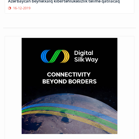
Azərbaycan beynəlxalq kibertəhlükəsizlik təlimə qatılacaq
16-12-2019