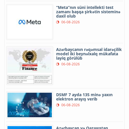
“Meta”nın süni intellekti test
zamanı başqa şirkətin sisteminə
daxil olub
06-08-2026
Azərbaycanın rəqəmsal idarəçilik
model iki beynəlxalq mükafata
layiq görülüb
06-08-2026
DSMF 7 ayda 135 minə yaxın
elektron arayış verib
06-08-2026
Azərbaycan və Qazaxıstan