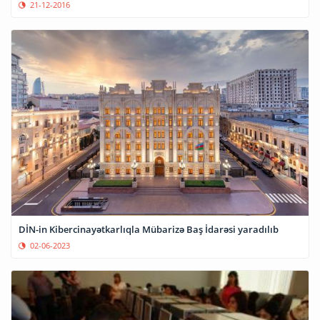
21-12-2016
DİN-in Kibercinayətkarlıqla Mübarizə Baş İdarəsi yaradılıb
02-06-2023