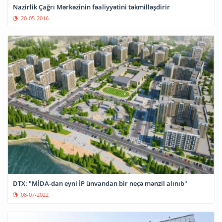
Nazirlik Çağrı Mərkəzinin fəaliyyətini təkmilləşdirir
20-05-2016
DTX: "MİDA-dan eyni İP ünvandan bir neçə mənzil alınıb"
08-07-2022