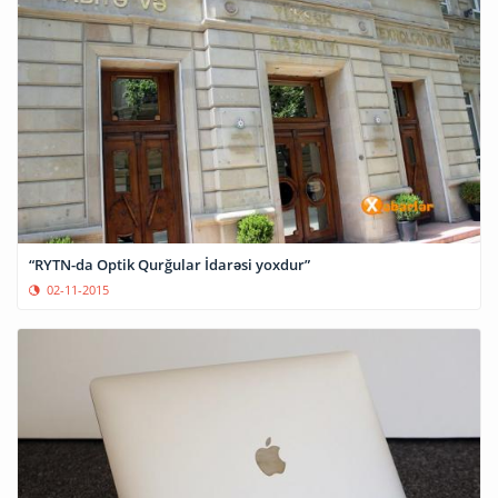
“RYTN-da Optik Qurğular İdarəsi yoxdur”
02-11-2015