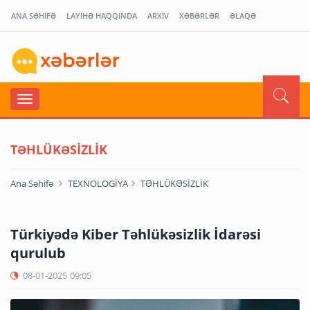
ANA SƏHİFƏ
LAYİHƏ HAQQINDA
ARXİV
XƏBƏRLƏR
ƏLAQƏ
TƏHLÜKƏSİZLİK
Ana Səhifə
TEXNOLOGİYA
TƏHLÜKƏSİZLİK
Türkiyədə Kiber Təhlükəsizlik İdarəsi
qurulub
08-01-2025
09:05