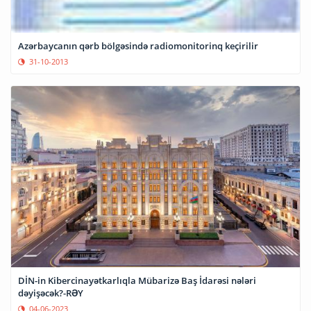
Azərbaycanın qərb bölgəsində radiomonitorinq keçirilir
31-10-2013
DİN-in Kibercinayətkarlıqla Mübarizə Baş İdarəsi nələri
dəyişəcək?-RƏY
04-06-2023