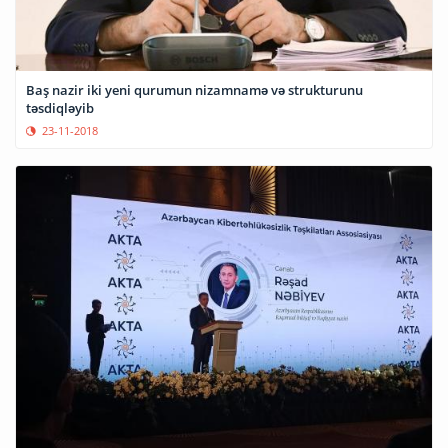
Baş nazir iki yeni qurumun nizamnamə və strukturunu
təsdiqləyib
23-11-2018