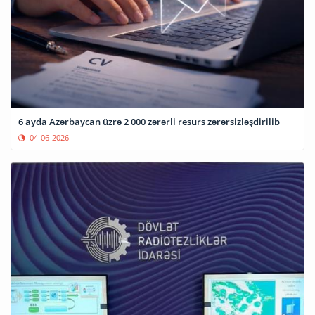
6 ayda Azərbaycan üzrə 2 000 zərərli resurs zərərsizləşdirilib
04-06-2026