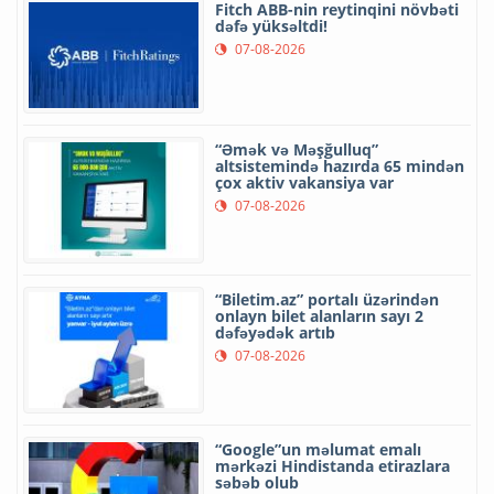
Fitch ABB-nin reytinqini növbəti
dəfə yüksəltdi!
07-08-2026
“Əmək və Məşğulluq”
altsistemində hazırda 65 mindən
çox aktiv vakansiya var
07-08-2026
“Biletim.az” portalı üzərindən
onlayn bilet alanların sayı 2
dəfəyədək artıb
07-08-2026
“Google”un məlumat emalı
mərkəzi Hindistanda etirazlara
səbəb olub