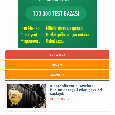
SON XƏBƏR
POPULYAR
YAZARLAR
Kiberpolis xarici saytlara
hücumlar təşkil edən şəxsləri
saxlayıb
07-08-2026