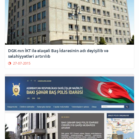
DGK-nın İKT ilə əlaqəli Baş İdarəsinin adı dəyişilib və
səlahiyyətləri artırılıb
27-07-2015