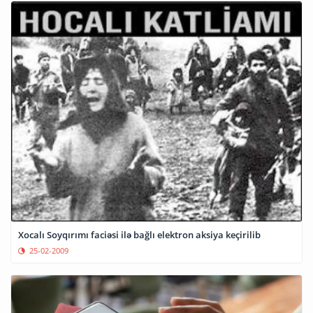
Xocalı Soyqırımı faciəsi ilə bağlı elektron aksiya keçirilib
25-02-2009