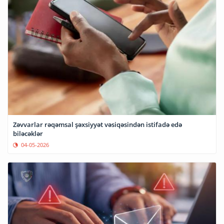
Zəvvarlar rəqəmsal şəxsiyyət vəsiqəsindən istifadə edə
biləcəklər
04-05-2026