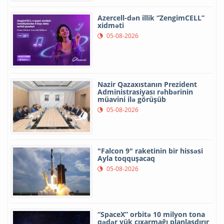
Azercell-dən illik “ZengimCELL”
xidməti
05-08-2026
Nazir Qazaxıstanın Prezident
Administrasiyası rəhbərinin
müavini ilə görüşüb
05-08-2026
"Falcon 9" raketinin bir hissəsi
Ayla toqquşacaq
05-08-2026
“SpaceX” orbitə 10 milyon tona
qədər yük çıxarmağı planlaşdırır