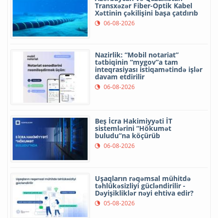
Transxəzər Fiber-Optik Kabel
Xəttinin çəkilişini başa çatdırıb
06-08-2026
Nazirlik: “Mobil notariat”
tətbiqinin “mygov”a tam
inteqrasiyası istiqamətində işlər
davam etdirilir
06-08-2026
Beş İcra Hakimiyyəti İT
sistemlərini “Hökumət
buludu”na köçürüb
06-08-2026
Uşaqların rəqəmsal mühitdə
təhlükəsizliyi gücləndirilir -
Dəyişikliklər nəyi ehtiva edir?
05-08-2026