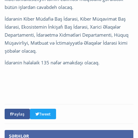
bütün işlərdən cavabdeh olacaq.
İdarənin Kiber Müdafiə Baş İdarəsi, Kiber Müqavimət Baş
İdarəsi, Ekosistemin İnkişafı Baş İdarəsi, Xarici Əlaqələr
Departamenti, İdarəetmə Xidmətləri Departamenti, Hüquq
Müşavirliyi, Mətbuat və İctimaiyyətlə Əlaqələr İdarəsi kimi
şöbələr olacaq.
İdarənin hələləik 135 nəfər əməkdaşı olacaq.
Paylaş
Tweet
ŞƏRHLƏR