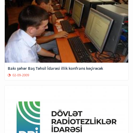
Bakı şəhər Baş Təhsil İdarəsi illik konfrans keçirəcək
02-09-2009