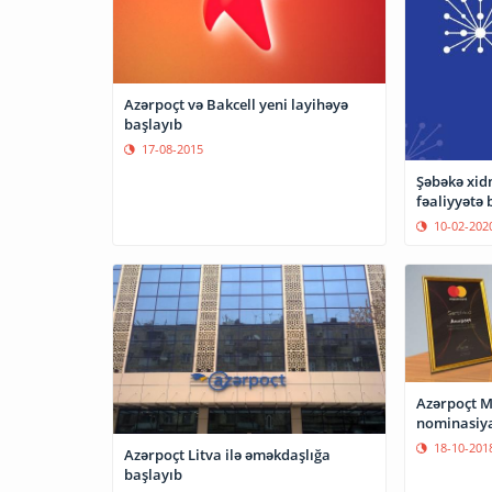
Azərpoçt və Bakcell yeni layihəyə
başlayıb
17-08-2015
Şəbəkə xid
fəaliyyətə 
10-02-202
Azərpoçt 
nominasiya
18-10-201
Azərpoçt Litva ilə əməkdaşlığa
başlayıb