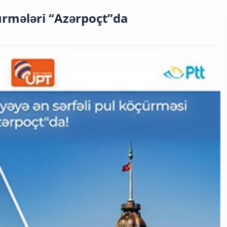
çürmələri “Azərpoçt”da