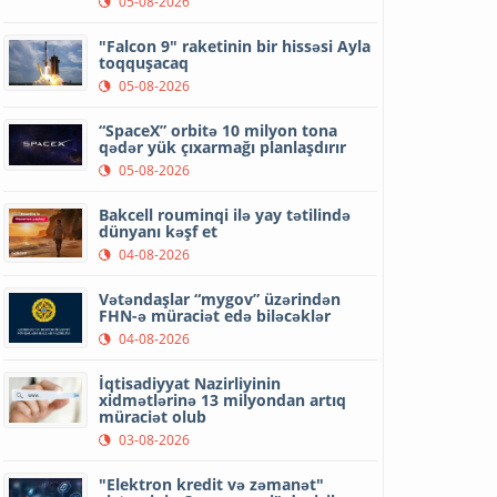
05-08-2026
"Falcon 9" raketinin bir hissəsi Ayla
toqquşacaq
05-08-2026
“SpaceX” orbitə 10 milyon tona
qədər yük çıxarmağı planlaşdırır
05-08-2026
Bakcell rouminqi ilə yay tətilində
dünyanı kəşf et
04-08-2026
Vətəndaşlar “mygov” üzərindən
FHN-ə müraciət edə biləcəklər
04-08-2026
İqtisadiyyat Nazirliyinin
xidmətlərinə 13 milyondan artıq
müraciət olub
03-08-2026
"Elektron kredit və zəmanət"