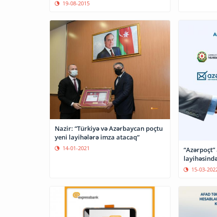
19-08-2015
Nazir: “Türkiyə və Azərbaycan poçtu
yeni layihələrə imza atacaq”
14-01-2021
“Azərpoçt” 
layihəsind
15-03-202