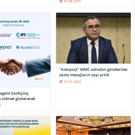
07-08-2015
"Azərpoçt" MMC adından göndərilən
saxta mesajların sayı artıb
25-01-2024
agent bankçılıq
ə xidmət göstərəcək
2