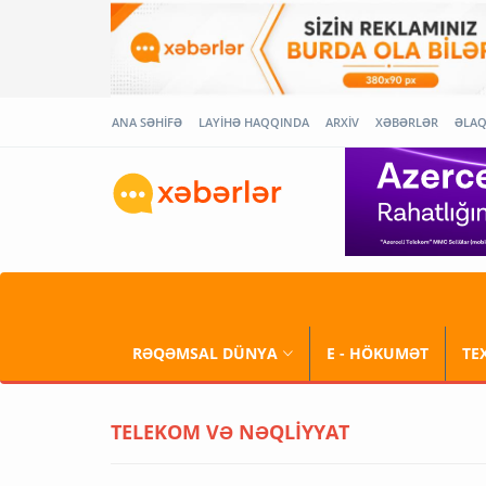
ANA SƏHİFƏ
LAYİHƏ HAQQINDA
ARXİV
XƏBƏRLƏR
ƏLA
RƏQƏMSAL DÜNYA
E - HÖKUMƏT
TE
TELEKOM VƏ NƏQLİYYAT