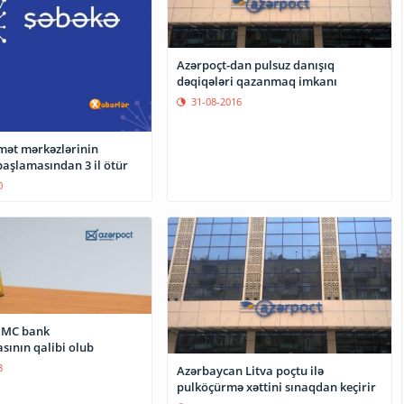
Azərpoçt-dan pulsuz danışıq
dəqiqələri qazanmaq imkanı
31-08-2016
mət mərkəzlərinin
başlamasından 3 il ötür
0
MMC bank
sının qalibi olub
8
Azərbaycan Litva poçtu ilə
pulköçürmə xəttini sınaqdan keçirir