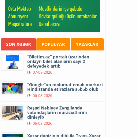
SON XƏBƏR
POPULYAR
YAZARLAR
“Biletim.az” portalı üzərindən
onlayn bilet alanların sayı 2
dəfəyədək artıb
07-08-2026
“Google”un məlumat emalı mərkəzi
Hindistanda etirazlara səbəb olub
06-08-2026
Rəşad Nəbiyev Zəngilanda
vətəndaşların müraciətlərini
dinləyib
06-08-2026
Xəzər dənizinin dibi ilə Trans-Xəzər