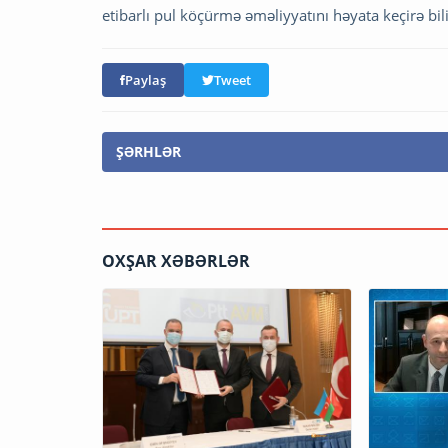
etibarlı pul köçürmə əməliyyatını həyata keçirə bili
Paylaş
Tweet
ŞƏRHLƏR
OXŞAR XƏBƏRLƏR