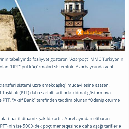
yinin tabeliyində fəaliyyət göstərən “Azərpoçt” MMC Türkiyənin
 olan “UPT” pul köçürmələri sisteminin Azərbaycanda yeni
iş transferi sistemi üzrə əməkdaşlıq” müqaviləsinə əsasən,
Təşkilatı (PTT) daha sərfəli tariflərlə xidmət göstərməyə
ə PTT, “Aktif Bank” tərəfindən təqdim olunan “Ödəniş ötürmə
ləri hər il dinamik şəkildə artır. Aprel ayından etibarən
TT-nin isə 5000-dək poçt məntəqəsində daha aşağı tariflərlə