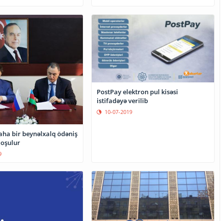
PostPay elektron pul kisəsi
istifadəyə verilib
10-07-2019
aha bir beynəlxalq ödəniş
qoşulur
9