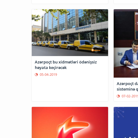
Azərpoçt bu xidmətləri ödənişsiz
həyata keçirəcək
05-04-2019
Azərpoçt d
sisteminə 
07-02-201