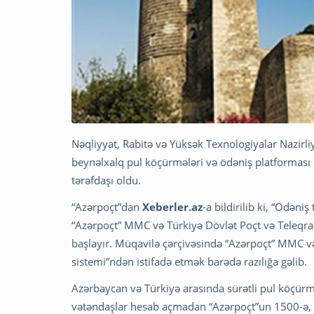
Nəqliyyat, Rabitə və Yüksək Texnologiyalar Nazirli
beynəlxalq pul köçürmələri və ödəniş platforması
tərəfdaşı oldu.
“Azərpoçt”dan
Xeberler.az
-a bildirilib ki, “Ödən
“Azərpoçt” MMC və Türkiyə Dövlət Poçt və Teleqraf 
başlayır. Müqavilə çərçivəsində “Azərpoçt” MMC v
sistemi”ndən istifadə etmək barədə razılığa gəlib.
Azərbaycan və Türkiyə arasında sürətli pul köçürmə
vətəndaşlar hesab açmadan “Azərpoçt”un 1500-ə, P