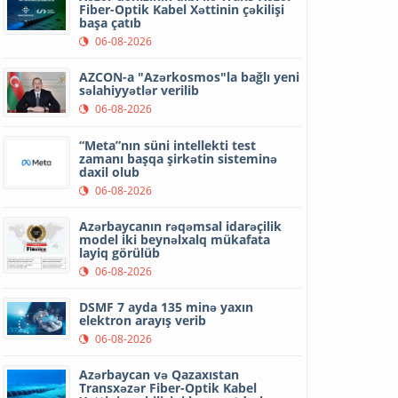
Fiber-Optik Kabel Xəttinin çəkilişi
başa çatıb
06-08-2026
AZCON-a "Azərkosmos"la bağlı yeni
səlahiyyətlər verilib
06-08-2026
“Meta”nın süni intellekti test
zamanı başqa şirkətin sisteminə
daxil olub
06-08-2026
Azərbaycanın rəqəmsal idarəçilik
model iki beynəlxalq mükafata
layiq görülüb
06-08-2026
DSMF 7 ayda 135 minə yaxın
elektron arayış verib
06-08-2026
Azərbaycan və Qazaxıstan
Transxəzər Fiber-Optik Kabel