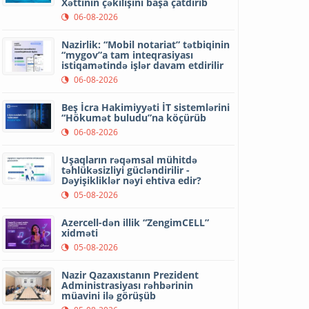
Xəttinin çəkilişini başa çatdırıb
06-08-2026
Nazirlik: “Mobil notariat” tətbiqinin
“mygov”a tam inteqrasiyası
istiqamətində işlər davam etdirilir
06-08-2026
Beş İcra Hakimiyyəti İT sistemlərini
“Hökumət buludu”na köçürüb
06-08-2026
Uşaqların rəqəmsal mühitdə
təhlükəsizliyi gücləndirilir -
Dəyişikliklər nəyi ehtiva edir?
05-08-2026
Azercell-dən illik “ZengimCELL”
xidməti
05-08-2026
Nazir Qazaxıstanın Prezident
Administrasiyası rəhbərinin
müavini ilə görüşüb