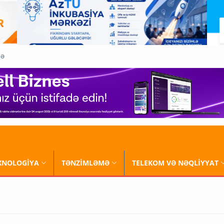
QƏ
XNOLOGİYA
TƏNZİMLƏMƏ
TELEKOM VƏ NƏQLİYYAT