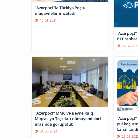
“Azərpoçt”la Türkiyə Poçtu
müqavilələr imzaladı
15-01-2021
“Azərpoçt”
PTT rəhbəri
14-04-202
“Azərpoçt” MMC və Beynəlxalq
“Azərpoçt”
Miqrasiya Təşkilatı nümayəndələri
pul köçürm
arasında görüş olub
kanal təqd
21-06-2022
22-08-202