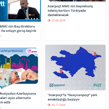
Azərpoçt MMC-nin beynəlxalq
ödəniş kartları Türkiyədə
dəstəklənəcək
27-09-2018
 MMC-nin Baş direktoru
 ilə onlayn görüş keçirib
1
 Rusiyadan Azərbaycana
“Azərpoçt”la “Naxçıvanpoçt” yeni
ələri üçün alternativ
əməkdaşlığa başlayır
im edib
20-11-2024
2