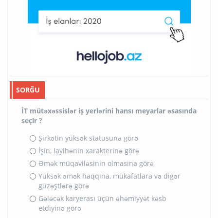
SORĞU
İT mütəxəssislər iş yerlərini hansı meyarlar əsasında
seçir ?
Şirkətin yüksək statusuna görə
İşin, layihənin xarakterinə görə
Əmək müqaviləsinin olmasına görə
Yüksək əmək haqqına, mükafatlara və digər
güzəştlərə görə
Gələcək karyerası üçün əhəmiyyət kəsb
etdiyinə görə