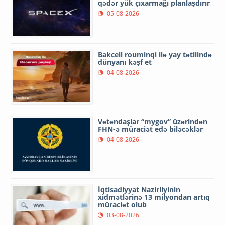
qədər yük çıxarmağı planlaşdırır
05-08-2026
Bakcell rouminqi ilə yay tətilində
dünyanı kəşf et
04-08-2026
Vətəndaşlar “mygov” üzərindən
FHN-ə müraciət edə biləcəklər
04-08-2026
İqtisadiyyat Nazirliyinin
xidmətlərinə 13 milyondan artıq
müraciət olub
03-08-2026