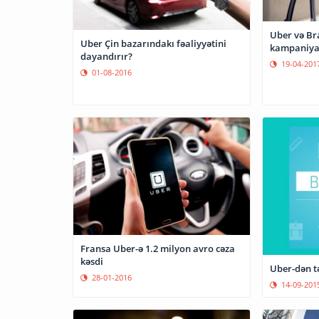
Uber və Br
Uber Çin bazarındakı fəaliyyətini
kampaniya
dayandırır?
19-04-201
01-08-2016
Fransa Uber-ə 1.2 milyon avro cəza
kəsdi
Uber-dən tə
28-01-2016
14-09-201