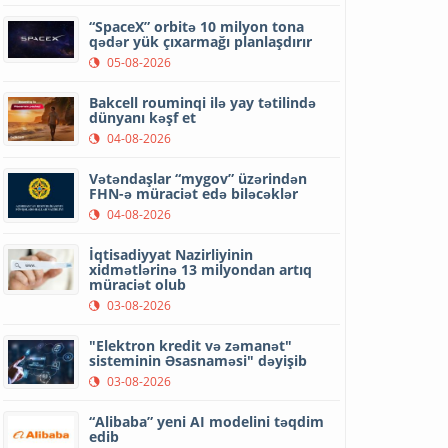
“SpaceX” orbitə 10 milyon tona
qədər yük çıxarmağı planlaşdırır
05-08-2026
Bakcell rouminqi ilə yay tətilində
dünyanı kəşf et
04-08-2026
Vətəndaşlar “mygov” üzərindən
FHN-ə müraciət edə biləcəklər
04-08-2026
İqtisadiyyat Nazirliyinin
xidmətlərinə 13 milyondan artıq
müraciət olub
03-08-2026
"Elektron kredit və zəmanət"
sisteminin Əsasnaməsi" dəyişib
03-08-2026
“Alibaba” yeni AI modelini təqdim
edib