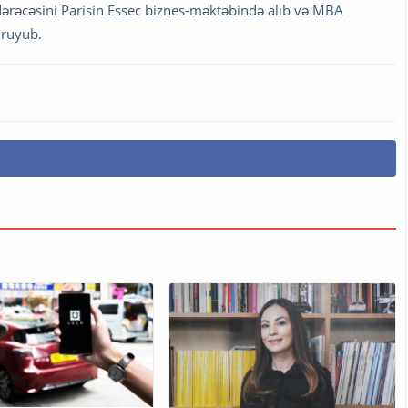
 dərəcəsini Parisin Essec biznes-məktəbində alıb və MBA
oruyub.