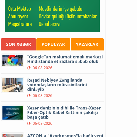
SON XƏBƏR
POPULYAR
YAZARLAR
“Google”un məlumat emalı mərkəzi
Hindistanda etirazlara səbəb olub
06-08-2026
Rəşad Nəbiyev Zəngilanda
vətəndaşların müraciətlərini
dinləyib
06-08-2026
Xəzər dənizinin dibi ilə Trans-Xəzər
Fiber-Optik Kabel Xəttinin çəkilişi
başa çatıb
06-08-2026
AZCON-a "Azərkosmos"la bağlı yeni