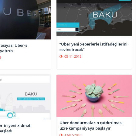
“Uber yeni xəbərlərlə istifadəçilərini
asiyası Uber-ə
sevindirəcək”
 yatırıb
05-11-2015
5
Uber dondurmaların çatdırılması
r-in yeni xidməti
üzrə kampaniyaya başlayır
başladı
13-07-2016