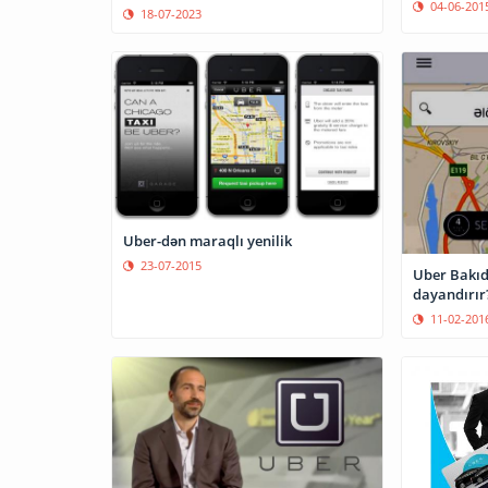
04-06-201
18-07-2023
Uber-dən maraqlı yenilik
23-07-2015
Uber Bakıda
dayandırır
11-02-201