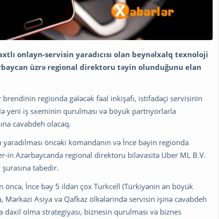
vaxtlı onlayn-servisin yaradıcısı olan beynəlxalq texnoloji
baycan üzrə regional direktoru təyin olunduğunu elan
r brendinin regionda gələcək fəal inkişafı, istifadəçi servisinin
ərlə yeni iş sxeminin qurulması və böyük partnyorlarla
sına cavabdeh olacaq.
un yaradılması öncəki komandanın və İnce bəyin regionda
er-in Azərbaycanda regional direktoru bilavasitə Uber ML B.V.
 şurasına tabedir.
n öncə, İnce bəy 5 ildən çox Turkcell (Türkiyənin ən böyük
a, Mərkəzi Asiya və Qafkaz ölkələrində servisin işinə cavabdeh
a daxil olma strategiyası, biznesin qurulması və biznes