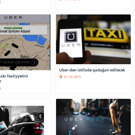
5
Uber-dən istifadə qadağan ediləcək
kı fəaliyyətini
01-10-2015
?
6