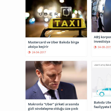
ABŞ korpor
investisiya
Mastercard və Uber Bakıda birgə
aksiya keçirir
04-08-201
24-04-2017
Bakıda Ube
Makronla “Uber” şirkəti arasında
fəaliyyətə 
gizli sövdələşmə olduğu üzə çıxıb