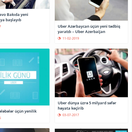
avo Bakıda yeni
ya başlayıb
Uber Azərbaycan üçün yeni tədbiq
7
yaratdı – Uber Azerbaijan
11-02-2019
Uber dünya üzrə 5 milyard səfər
həyata keçirib
ləbələr üçün yenilik
03-07-2017
5