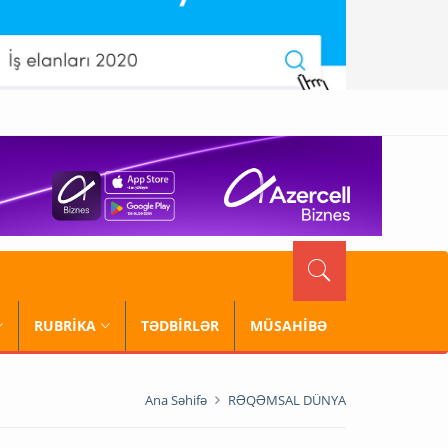
RUBRİKA
TƏDBİRLƏR
MÜSAHİBƏ
Ana Səhifə
RƏQƏMSAL DÜNYA