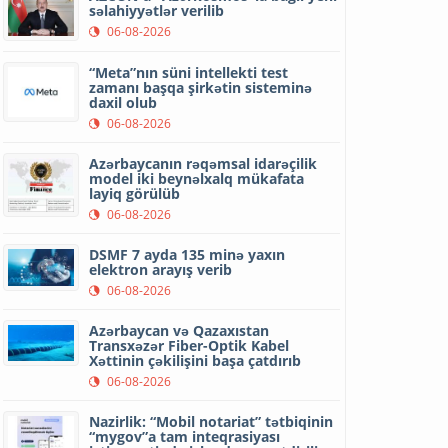
səlahiyyətlər verilib
06-08-2026
“Meta”nın süni intellekti test
zamanı başqa şirkətin sisteminə
daxil olub
06-08-2026
Azərbaycanın rəqəmsal idarəçilik
model iki beynəlxalq mükafata
layiq görülüb
06-08-2026
DSMF 7 ayda 135 minə yaxın
elektron arayış verib
06-08-2026
Azərbaycan və Qazaxıstan
Transxəzər Fiber-Optik Kabel
Xəttinin çəkilişini başa çatdırıb
06-08-2026
Nazirlik: “Mobil notariat” tətbiqinin
“mygov”a tam inteqrasiyası