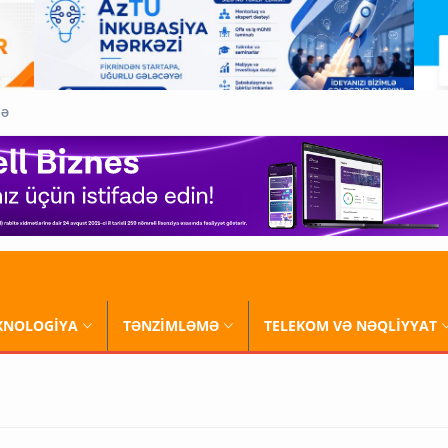
QƏ
XNOLOGİYA
TƏNZİMLƏMƏ
TELEKOM VƏ NƏQLİYYAT