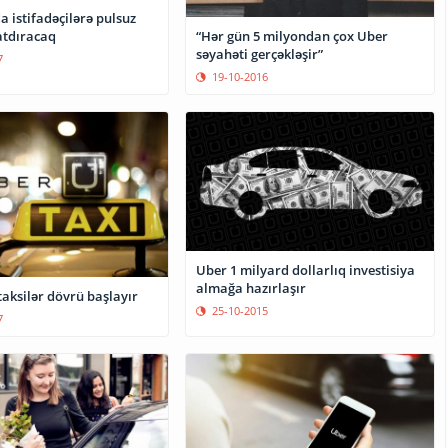
 istifadəçilərə pulsuz
“Hər gün 5 milyondan çox Uber
atdıracaq
səyahəti gerçəkləşir”
7
19-10-2016
Uber 1 milyard dollarlıq investisiya
almağa hazırlaşır
aksilər dövrü başlayır
25-10-2015
7