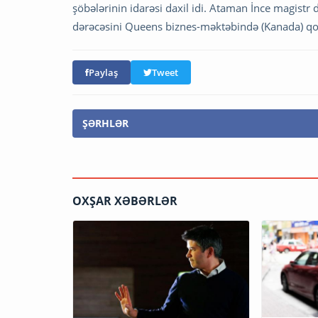
şöbələrinin idarəsi daxil idi. Ataman İnce magistr
dərəcəsini Queens biznes-məktəbində (Kanada) q
Paylaş
Tweet
ŞƏRHLƏR
OXŞAR XƏBƏRLƏR