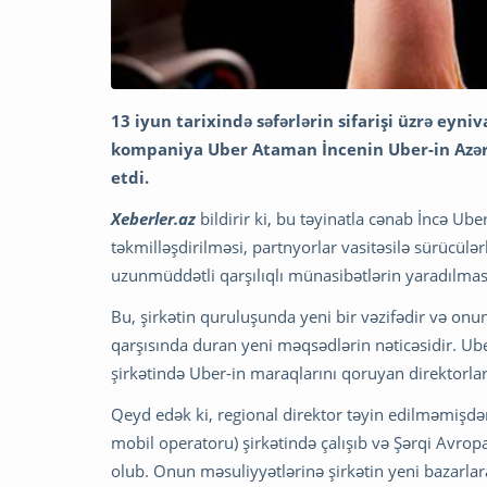
13 iyun tarixində səfərlərin sifarişi üzrə eyni
kompaniya Uber Ataman İncenin Uber-in Azər
etdi.
Xeberler.az
bildirir ki, bu təyinatla cənab İncə Ube
təkmilləşdirilməsi, partnyorlar vasitəsilə sürücül
uzunmüddətli qarşılıqlı münasibətlərin yaradılma
Bu, şirkətin quruluşunda yeni bir vəzifədir və on
qarşısında duran yeni məqsədlərin nəticəsidir. Ub
şirkətində Uber-in maraqlarını qoruyan direktorlar
Qeyd edək ki, regional direktor təyin edilməmişdə
mobil operatoru) şirkətində çalışıb və Şərqi Avrop
olub. Onun məsuliyyətlərinə şirkətin yeni bazarlar