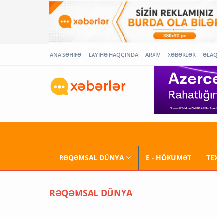
ANA SƏHİFƏ
LAYİHƏ HAQQINDA
ARXİV
XƏBƏRLƏR
ƏLA
RƏQƏMSAL DÜNYA
E - HÖKUMƏT
TE
RƏQƏMSAL DÜNYA