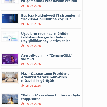
istiqamətində işlər davam etdirilir
06-08-2026
Beş İcra Hakimiyyəti İT sistemlərini
“Hökumət buludu”na köçürüb
06-08-2026
Uşaqların rəqəmsal mühitdə
təhlükəsizliyi gücləndirilir -
Dəyişikliklər nəyi ehtiva edir?
05-08-2026
Azercell-dən illik “ZengimCELL”
xidməti
05-08-2026
Nazir Qazaxıstanın Prezident
Administrasiyası rəhbərinin
müavini ilə görüşüb
05-08-2026
"Falcon 9" raketinin bir hissəsi Ayla
toqquşacaq
05-08-2026