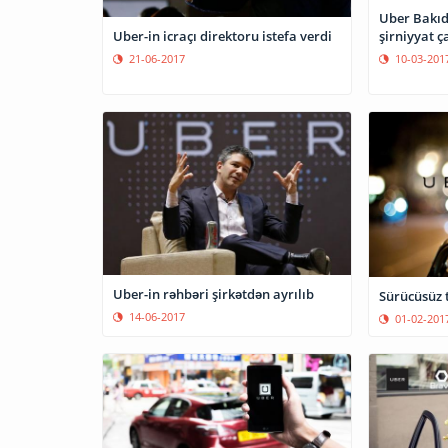
Uber Bakıda
Uber-in icraçı direktoru istefa verdi
şirniyyat ç
21-06-2017
10-03-201
Uber-in rəhbəri şirkətdən ayrılıb
Sürücüsüz t
14-06-2017
01-02-201