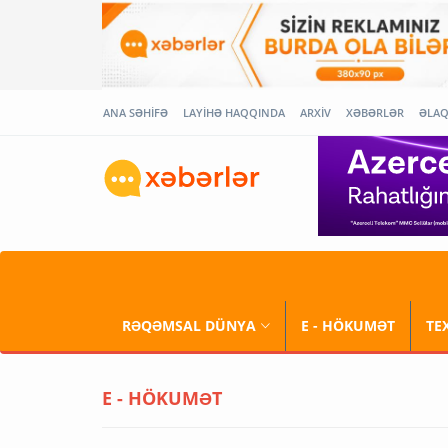
ANA SƏHİFƏ
LAYİHƏ HAQQINDA
ARXİV
XƏBƏRLƏR
ƏLA
RƏQƏMSAL DÜNYA
E - HÖKUMƏT
TE
E - HÖKUMƏT