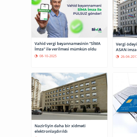
Vahid vergi bəyannaməsinin “SİMA
Vergi ödəyi
İmza” ilə verilməsi mümkün oldu
ASAN imza 
08-10-2025
26-04-201
Nazirliyin daha bir xidməti
elektronlaşdırıldı