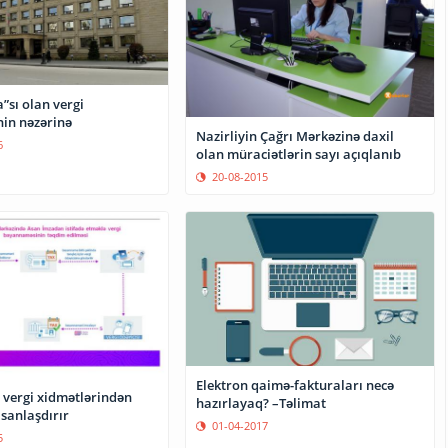
 vergi
nin nəzərinə
Nazirliyin Çağrı Mərkəzinə daxil
6
olan müraciətlərin sayı açıqlanıb
20-08-2015
Elektron qaimə-fakturaları necə
 vergi xidmətlərindən
hazırlayaq? –Təlimat
asanlaşdırır
01-04-2017
5