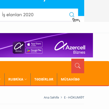
RUBRİKA
TƏDBİRLƏR
MÜSAHİBƏ
Ana Səhifə
E - HÖKUMƏT