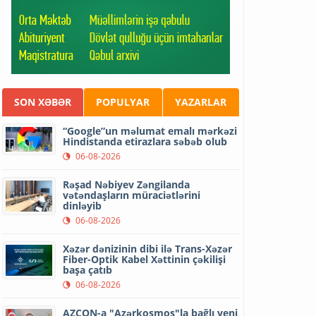
SON XƏBƏR
POPULYAR
YAZARLAR
“Google”un məlumat emalı mərkəzi
Hindistanda etirazlara səbəb olub
06-08-2026
Rəşad Nəbiyev Zəngilanda
vətəndaşların müraciətlərini
dinləyib
06-08-2026
Xəzər dənizinin dibi ilə Trans-Xəzər
Fiber-Optik Kabel Xəttinin çəkilişi
başa çatıb
06-08-2026
AZCON-a "Azərkosmos"la bağlı yeni