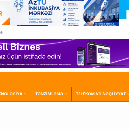
QƏ
XNOLOGİYA
TƏNZİMLƏMƏ
TELEKOM VƏ NƏQLİYYAT