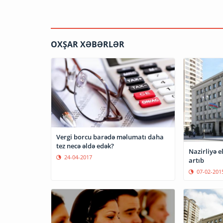
OXŞAR XƏBƏRLƏR
Vergi borcu barədə məlumatı daha
tez necə əldə edək?
Nazirliyə e
24-04-2017
artıb
07-02-201