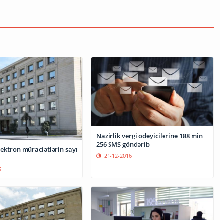
Nazirlik vergi ödəyicilərinə 188 min
256 SMS göndərib
lektron müraciətlərin sayı
21-12-2016
5