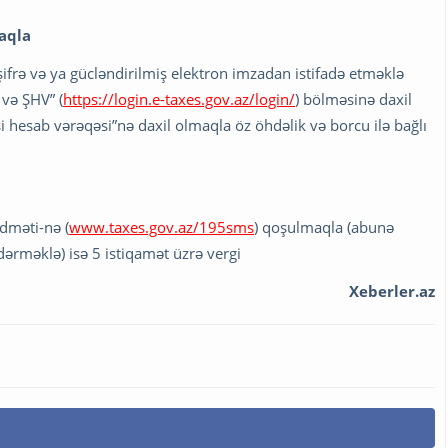
maqla
şifrə və ya gücləndirilmiş elektron imzadan istifadə etməklə
və ŞHV” (
https://login.e-taxes.gov.az/login/
) bölməsinə daxil
 hesab vərəqəsi”nə daxil olmaqla öz öhdəlik və borcu ilə bağlı
idməti-nə (
www.taxes.gov.az/195sms
) qoşulmaqla (abunə
ərməklə) isə 5 istiqamət üzrə vergi
Xeberler.az