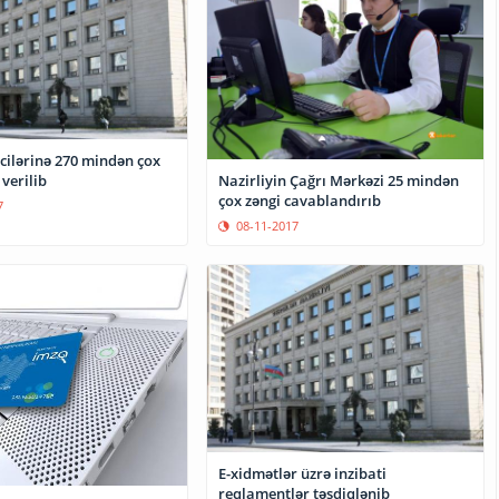
cilərinə 270 mindən çox
verilib
Nazirliyin Çağrı Mərkəzi 25 mindən
çox zəngi cavablandırıb
7
08-11-2017
E-xidmətlər üzrə inzibati
reqlamentlər təsdiqlənib