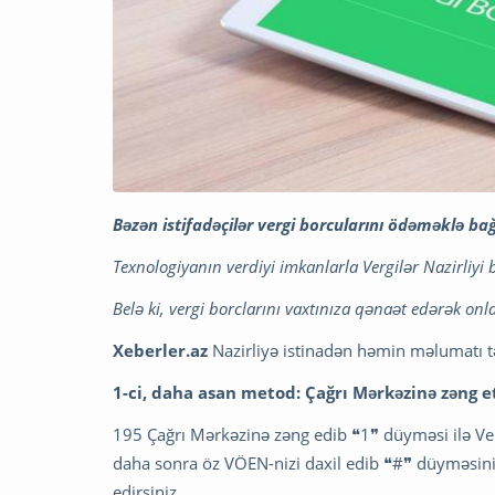
Bəzən istifadəçilər vergi borcularını ödəməklə bağlı
Texnologiyanın verdiyi imkanlarla Vergilər Nazirliyi 
Belə ki, vergi borclarını vaxtınıza qənaət edərək on
Xeberler.az
Nazirliyə istinadən həmin məlumatı t
1-ci, daha asan metod: Çağrı Mərkəzinə zəng 
195 Çağrı Mərkəzinə zəng edib ❝1❞ düyməsi ilə Ver
daha sonra öz VÖEN-nizi daxil edib ❝#❞ düyməsini
edirsiniz.