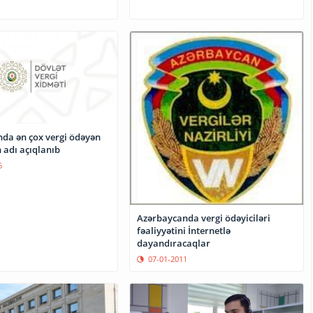
da ən çox vergi ödəyən
n adı açıqlanıb
6
Azərbaycanda vergi ödəyiciləri
fəaliyyətini İnternetlə
dayandıracaqlar
07-01-2011