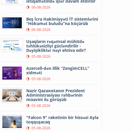
istiqamətində işlər davam etdirilir
06-08-2026
Beş İcra Hakimiyyəti İT sistemlərini
“Hökumət buludu”na köçürüb
06-08-2026
Uşaqların rəqəmsal mühitdə
təhlükəsizliyi gücləndirilir -
Dəyişikliklər nəyi ehtiva edir?
05-08-2026
Azercell-dən illik “ZengimCELL”
xidməti
05-08-2026
Nazir Qazaxıstanın Prezident
Administrasiyası rəhbərinin
müavini ilə görüşüb
05-08-2026
"Falcon 9" raketinin bir hissəsi Ayla
toqquşacaq
05-08-2026