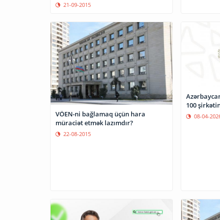
21-09-2015
Azərbaycan
100 şirkəti
VÖEN-ni bağlamaq üçün hara
08-04-202
müraciət etmək lazımdır?
22-08-2015