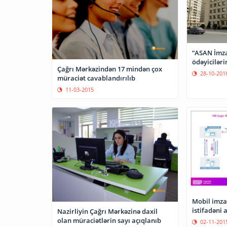
“ASAN İmza”sı olan
ödəyiciləri
Çağrı Mərkəzindən 17 mindən çox
28-10-201
müraciət cavablandırılıb
11-03-2015
Mobil imza
istifadəni 
Nazirliyin Çağrı Mərkəzinə daxil
olan müraciətlərin sayı açıqlanıb
02-11-201