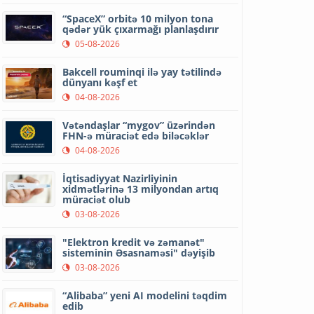
“SpaceX” orbitə 10 milyon tona
qədər yük çıxarmağı planlaşdırır
05-08-2026
Bakcell rouminqi ilə yay tətilində
dünyanı kəşf et
04-08-2026
Vətəndaşlar “mygov” üzərindən
FHN-ə müraciət edə biləcəklər
04-08-2026
İqtisadiyyat Nazirliyinin
xidmətlərinə 13 milyondan artıq
müraciət olub
03-08-2026
"Elektron kredit və zəmanət"
sisteminin Əsasnaməsi" dəyişib
03-08-2026
“Alibaba” yeni AI modelini təqdim
edib