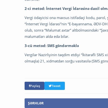
2-ci metod: İnternet Vergi İdarəsinə daxil ol
Vergi ödəyicisi ona məxsus istifadəçi kodu, parol, 
“İnternet Vergi İdarəsi”nin “E-bəyannamə, ƏDV-DH 
olub, sonra “Məlumat axtar” altbölməsindəki “Şəxsi
məlumatları əldə edə bilər.
3-cü metod: SMS göndərməklə
Vergilər Nazirliyinin təqdim etdiyi “İkitərəfli SMS x
olmaqla) 21, xidmətdən sorğu vasitəsilə (SMS gönd
Paylaş
Tweet
ŞƏRHLƏR