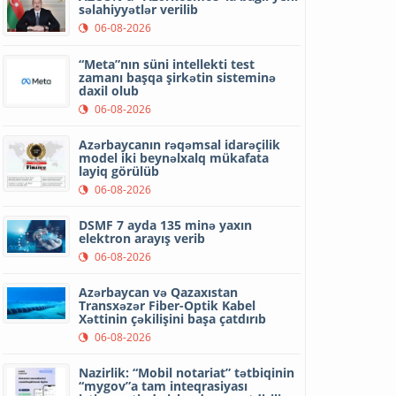
səlahiyyətlər verilib
06-08-2026
“Meta”nın süni intellekti test
zamanı başqa şirkətin sisteminə
daxil olub
06-08-2026
Azərbaycanın rəqəmsal idarəçilik
model iki beynəlxalq mükafata
layiq görülüb
06-08-2026
DSMF 7 ayda 135 minə yaxın
elektron arayış verib
06-08-2026
Azərbaycan və Qazaxıstan
Transxəzər Fiber-Optik Kabel
Xəttinin çəkilişini başa çatdırıb
06-08-2026
Nazirlik: “Mobil notariat” tətbiqinin
“mygov”a tam inteqrasiyası