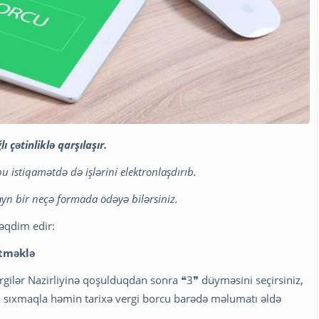
 çətinliklə qarşılaşır.
bu istiqamətdə də işlərini elektronlaşdırıb.
layn bir neçə formada ödəyə bilərsiniz.
əqdim edir:
etməklə
gilər Nazirliyinə qoşulduqdan sonra ❝3❞ düyməsini seçirsiniz,
 sıxmaqla həmin tarixə vergi borcu barədə məlumatı əldə