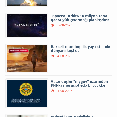
“SpaceX” orbitə 10 milyon tona
qədər yük çıxarmağı planlaşdırır
05-08-2026
Bakcell rouminqi ilə yay tətilində
dünyanı kəşf et
04-08-2026
Vətəndaşlar “mygov” üzərindən
FHN-ə müraciət edə biləcəklər
04-08-2026
İqtisadiyyat Nazirliyinin