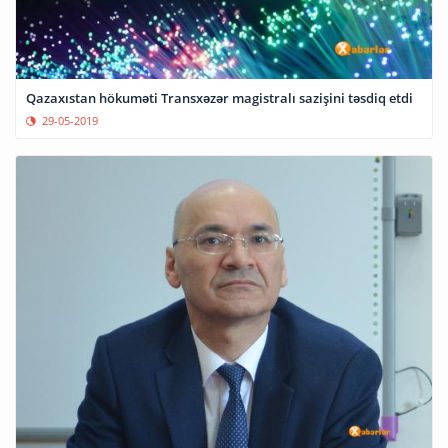
Qazaxıstan hökuməti Transxəzər magistralı sazişini təsdiq etdi
29-05-2019