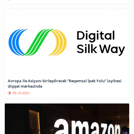
Avropa ilə Asiyanı birləşdirəcək “Rəqəmsal İpək Yolu” layihəsi
diqqət mərkəzində
09-10-2023