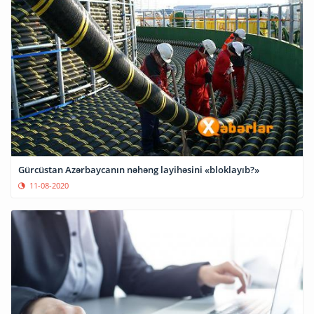
Gürcüstan Azərbaycanın nəhəng layihəsini «bloklayıb?»
11-08-2020