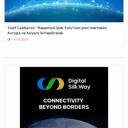
Yusif Cabbarov: “Rəqəmsal İpək Yolu”nun yeni mərhələsi
Avropa və Asiyanı birləşdirəcək
14-03-2025