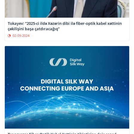
Tokayev: “2025-ci ildə Xəzərin dibi ilə fiber-optik kabel xəttinin
çəkilişini başa çatdıracağıq”
02-09-2024