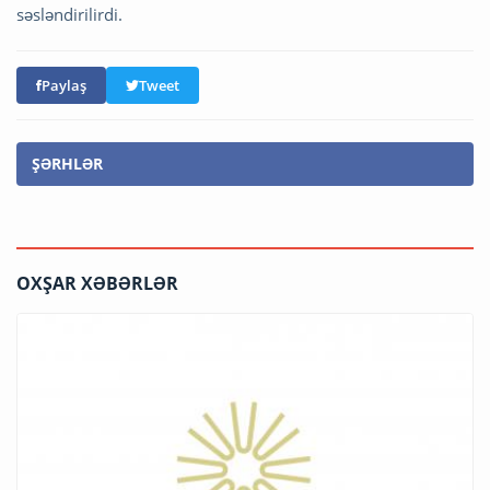
səsləndirilirdi.
Paylaş
Tweet
ŞƏRHLƏR
OXŞAR XƏBƏRLƏR