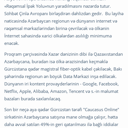
«Rəqəmsal İpək Yolu»nun yaradılmasını nəzərdə tutur.
Söhbət Çinlə Avropanı birləşdirən dəhlizdən gedir. Bu layihə
nəticəsində Azərbaycan regionun və dünyanın internet və
rəqəmsal mərkəzlərindən birinə çevriləcək və ölkənin
İnternet sahəsində xarici ölkələrdən asılılığı minimuma
enəcək.
Proqram çərçivəsində Xəzər dənizinin dibi ilə Qazaxıstandan
Azərbaycana, buradan isə ölkə ərazisindən keçməklə
Gürcüstana qədər magistral fiber-optik kabel çəkiləcək, Bakı
şəhərində regionun ən böyük Data Mərkəzi inşa ediləcək.
Dünyanın iri kontent provayderlərinin - Google, Facebook,
Netflix, Apple, Alibaba, Amazon, Tencent və s.-in məlumat
bazaları burada saxlanılacaq.
Son bir neçə aya qədər Gürcüstan tərəfi "Caucasus Online"
sirkətinin Azərbaycana satışına mane olmağa çalışır, hətta
daha əvvəl satılan 49%-in geri qatarılması ilə bağlı iddialar