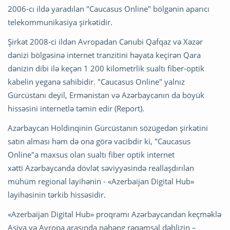
2006-cı ildə yaradılan "Caucasus Online" bölgənin aparıcı
telekommunikasiya şirkətidir.
Şirkət 2008-ci ildən Avropadan Cənubi Qafqaz və Xəzər
dənizi bölgəsinə internet tranzitini həyata keçirən Qara
dənizin dibi ilə keçən 1 200 kilometrlik sualtı fiber-optik
kabelin yeganə sahibidir. "Caucasus Online" yalnız
Gürcüstanı deyil, Ermənistan və Azərbaycanın da böyük
hissəsini internetlə təmin edir (Report).
Azərbaycan Holdinqinin Gürcüstanın sözügedən şirkətini
satın alması həm də ona görə vacibdir ki, "Caucasus
Online"a maxsus olan sualtı fiber optik internet
xətti Azərbaycanda dövlət səviyyəsində reallaşdırılan
mühüm regional layihənin - «Azerbaijan Digital Hub»
layihəsinin tərkib hissəsidir.
«Azerbaijan Digital Hub» proqramı Azərbaycandan keçməklə
Asiya və Avropa arasında nəhəng rəqəmsal dəhlizin –