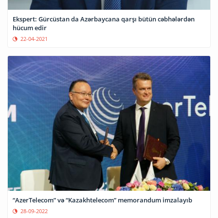
Ekspert: Gürcüstan da Azərbaycana qarşı bütün cəbhələrdən
hücum edir
22-04-2021
“AzerTelecom” və “Kazakhtelecom” memorandum imzalayıb
28-09-2022