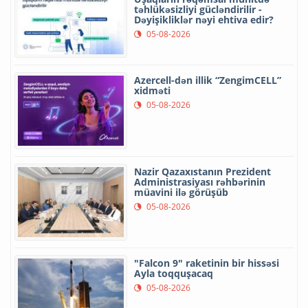
təhlükəsizliyi gücləndirilir -
Dəyişikliklər nəyi ehtiva edir?
05-08-2026
Azercell-dən illik “ZengimCELL”
xidməti
05-08-2026
Nazir Qazaxıstanın Prezident
Administrasiyası rəhbərinin
müavini ilə görüşüb
05-08-2026
"Falcon 9" raketinin bir hissəsi
Ayla toqquşacaq
05-08-2026