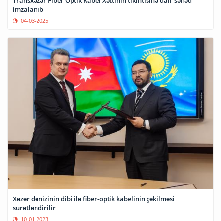
Transxəzər Fiber Optik Kabel Xəttinin tikintisinə dair sənəd
imzalanıb
04-03-2025
Xəzər dənizinin dibi ilə fiber-optik kabelinin çəkilməsi
sürətləndirilir
10-01-2023