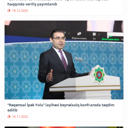
haqqında veriliş yayımlanıb
18-12-2025
“Rəqəmsal İpək Yolu” layihəsi beynəlxalq konfransda təqdim
edilib
14-11-2022