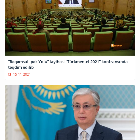
“Rəqəmsal İpək Yolu” layihəsi “Türkmentel 2021” konfransında
təqdim edilib
15-11-2021