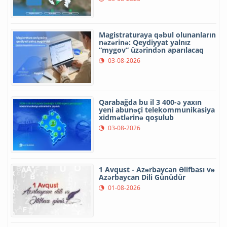
Magistraturaya qəbul olunanların
nəzərinə: Qeydiyyat yalnız
“mygov” üzərindən aparılacaq
03-08-2026
Qarabağda bu il 3 400-ə yaxın
yeni abunəçi telekommunikasiya
xidmətlərinə qoşulub
03-08-2026
1 Avqust - Azərbaycan Əlifbası və
Azərbaycan Dili Günüdür
01-08-2026