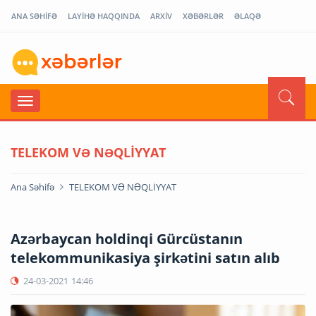
ANA SƏHİFƏ
LAYİHƏ HAQQINDA
ARXİV
XƏBƏRLƏR
ƏLAQƏ
TELEKOM VƏ NƏQLİYYAT
Ana Səhifə
TELEKOM VƏ NƏQLİYYAT
Azərbaycan holdinqi Gürcüstanın
telekommunikasiya şirkətini satın alıb
24-03-2021
14:46