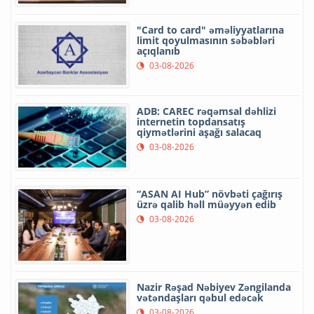
"Card to card" əməliyyatlarına
limit qoyulmasının səbəbləri
açıqlanıb
03-08-2026
ADB: CAREC rəqəmsal dəhlizi
internetin topdansatış
qiymətlərini aşağı salacaq
03-08-2026
“ASAN AI Hub” növbəti çağırış
üzrə qalib həll müəyyən edib
03-08-2026
Nazir Rəşad Nəbiyev Zəngilanda
vətəndaşları qəbul edəcək
03-08-2026