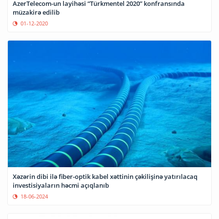
AzerTelecom-un layihəsi “Türkmentel 2020” konfransında
müzakirə edilib
01-12-2020
Xəzərin dibi ilə fiber-optik kabel xəttinin çəkilişinə yatırılacaq
investisiyaların həcmi açıqlanıb
18-06-2024