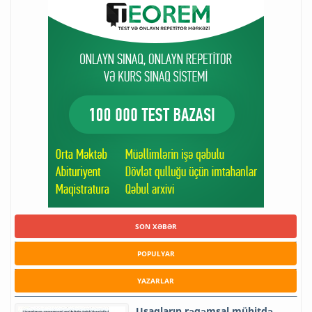
SON XƏBƏR
POPULYAR
YAZARLAR
Uşaqların rəqəmsal mühitdə