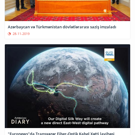
Azərbaycan və Türkmənistan dövlətlərarası saziş imzaladı
28-11-2019
"Euronews"da Transxəzər Fiber-Optik Kabel Xətti layihəsi