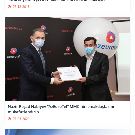
07-12-2015
Nazir Rəşad Nəbiyev “AzEuroTel” MMC-nin əməkdaşlarını
mükafatlandırıb
07-05-2021