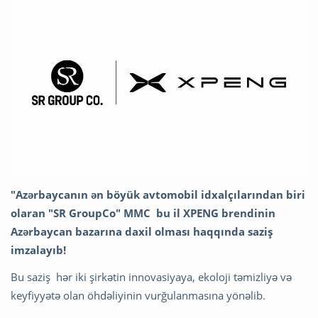
"Azərbaycanın ən böyük avtomobil idxalçılarından biri
olaran "SR GroupCo" MMC bu il XPENG brendinin
Azərbaycan bazarına daxil olması haqqında saziş
imzalayıb!
Bu saziş hər iki şirkətin innovasiyaya, ekoloji təmizliyə və
keyfiyyətə olan öhdəliyinin vurğulanmasına yönəlib.