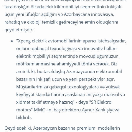
tərəfdaşlığın ölkədə elektrik mobilliyi seqmentinin inkişafı
üçün yeni üfüqlər açdığını və Azərbaycana innovasiya,
rahatlıq və ekoloji təmizlik gətirəcəyinə əmin olduqlarını
qeyd etmişdir:
"Xpeng elektrik avtomobillərinin aparıcı istehsalçısıdır,
onların qabaqcıl texnologiyası və innovativ həlləri
elektrik mobilliyi seqmentində mövcudluğumuzun
möhkəmlənməsinə əhəmiyyətli töhfə verəcək. Biz
əminik ki, bu tərəfdaşlıq Azərbaycanda elektromobil
bazarının inkişafı üçün və yeni perspektivlər açır.
Müştərilərimizə qabaqcıl texnologiyalara və yüksək
keyfiyyət standartlarına əsaslanan ən yaxşı məhsul və
xidmət təklif etməyə hazırıq" - deyə "SR Elektro
motors" MMC -in baş direktoru Aynur Xankişiyeva
bildirib.
Qeyd edək ki, Azərbaycan bazarına premium modellərin