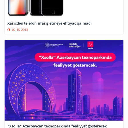
Xaricdən telefon sifariş etməyə ehtiyac qalmadı
02-10-2018
"Xsolla" Azərbaycan texnoparkında fəaliyyət göstərəcək