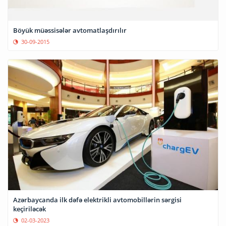
Böyük müəssisələr avtomatlaşdırılır
30-09-2015
Azərbaycanda ilk dəfə elektrikli avtomobillərin sərgisi
keçiriləcək
02-03-2023