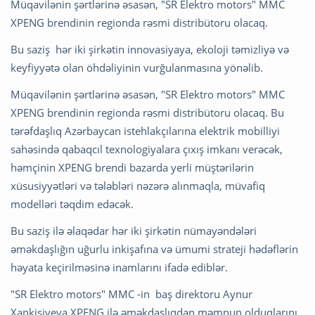
Müqavilənin şərtlərinə əsasən, "SR Elektro motors" MMC
XPENG brendinin regionda rəsmi distribütoru olacaq.
Bu saziş hər iki şirkətin innovasiyaya, ekoloji təmizliyə və
keyfiyyətə olan öhdəliyinin vurğulanmasına yönəlib.
Müqavilənin şərtlərinə əsasən, "SR Elektro motors" MMC
XPENG brendinin regionda rəsmi distribütoru olacaq. Bu
tərəfdaşlıq Azərbaycan istehlakçılarına elektrik mobilliyi
sahəsində qabaqcıl texnologiyalara çıxış imkanı verəcək,
həmçinin XPENG brendi bazarda yerli müştərilərin
xüsusiyyətləri və tələbləri nəzərə alınmaqla, müvafiq
modelləri təqdim edəcək.
Bu saziş ilə əlaqədar hər iki şirkətin nümayəndələri
əməkdaşlığın uğurlu inkişafına və ümumi strateji hədəflərin
həyata keçirilməsinə inamlarını ifadə ediblər.
"SR Elektro motors" MMC -in baş direktoru Aynur
Xankişiyeva XPENG ilə əməkdaşlıqdan məmnun olduqlarını,