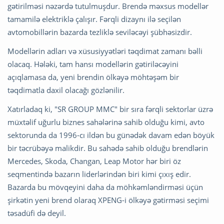
gətirilməsi nəzərdə tutulmuşdur. Brendə məxsus modellər
tamamilə elektriklə çalışır. Fərqli dizaynı ilə seçilən
avtomobillərin bazarda tezliklə seviləcəyi şübhəsizdir.
Modellərin adları və xüsusiyyətləri təqdimat zamanı bəlli
olacaq. Hələki, tam hansı modellərin gətiriləcəyini
açıqlamasa da, yeni brendin ölkəyə möhtəşəm bir
təqdimatla daxil olacağı gözlənilir.
Xatırladaq ki, "SR GROUP MMC" bir sıra fərqli sektorlar üzrə
müxtəlif uğurlu biznes sahələrinə sahib olduğu kimi, avto
sektorunda da 1996-cı ildən bu günədək davam edən böyük
bir təcrübəyə malikdir. Bu sahədə sahib olduğu brendlərin
Mercedes, Skoda, Changan, Leap Motor hər biri öz
seqmentində bazarın liderlərindən biri kimi çıxış edir.
Bazarda bu mövqeyini daha da möhkəmləndirməsi üçün
şirkətin yeni brend olaraq XPENG-i ölkəyə gətirməsi seçimi
təsadüfi də deyil.