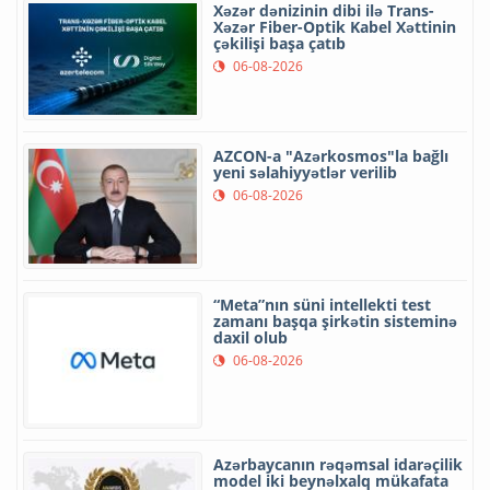
Xəzər dənizinin dibi ilə Trans-
Xəzər Fiber-Optik Kabel Xəttinin
çəkilişi başa çatıb
06-08-2026
AZCON-a "Azərkosmos"la bağlı
yeni səlahiyyətlər verilib
06-08-2026
“Meta”nın süni intellekti test
zamanı başqa şirkətin sisteminə
daxil olub
06-08-2026
Azərbaycanın rəqəmsal idarəçilik
model iki beynəlxalq mükafata