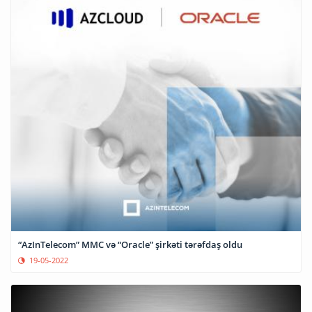
“AzInTelecom” MMC və “Oracle” şirkəti tərəfdaş oldu
19-05-2022