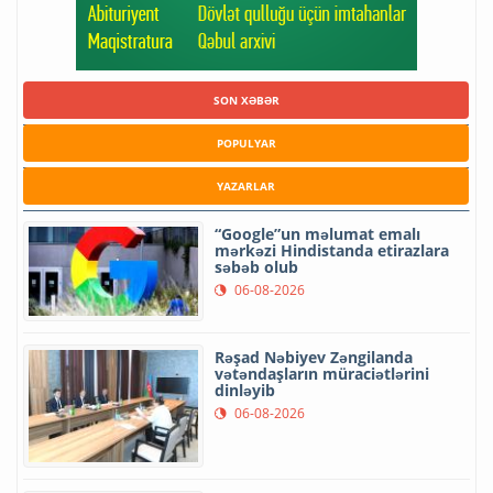
SON XƏBƏR
POPULYAR
YAZARLAR
“Google”un məlumat emalı
mərkəzi Hindistanda etirazlara
səbəb olub
06-08-2026
Rəşad Nəbiyev Zəngilanda
vətəndaşların müraciətlərini
dinləyib
06-08-2026