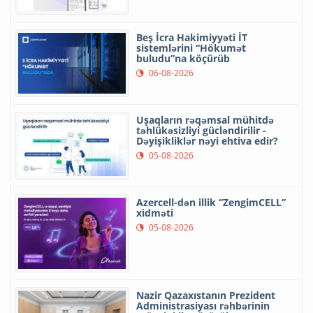
Beş İcra Hakimiyyəti İT
sistemlərini “Hökumət
buludu”na köçürüb
06-08-2026
Uşaqların rəqəmsal mühitdə
təhlükəsizliyi gücləndirilir -
Dəyişikliklər nəyi ehtiva edir?
05-08-2026
Azercell-dən illik “ZengimCELL”
xidməti
05-08-2026
Nazir Qazaxıstanın Prezident
Administrasiyası rəhbərinin