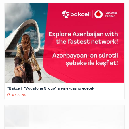
“Bakcell” “Vodafone Group”la əməkdaşlıq edəcək
09-09-2024