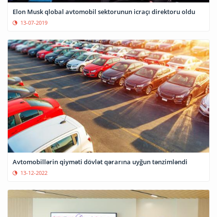
Elon Musk qlobal avtomobil sektorunun icraçı direktoru oldu
13-07-2019
Avtomobillərin qiyməti dövlət qərarına uyğun tənzimləndi
13-12-2022