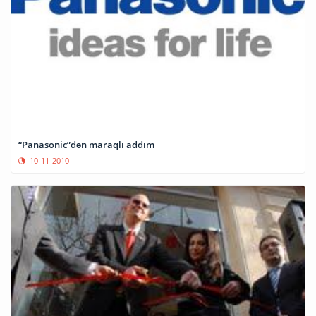
“Panasonic”dən maraqlı addım
10-11-2010