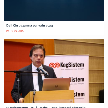
Dell Çin bazarına pul yatıracaq
10-09-2015
“Azərbaycanın yerli İT məhsullarını istehsal edəcəyik”