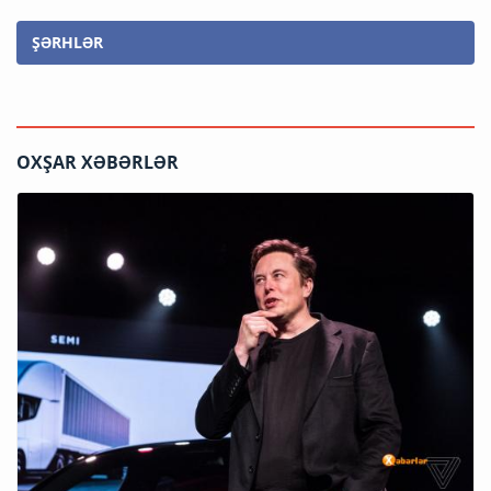
ŞƏRHLƏR
OXŞAR XƏBƏRLƏR