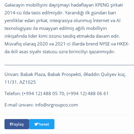
Gələcəyin mobilliyini dəyişməyi hədəfləyən XPENG şirkəti
2014-cü ildə təsis edilmişdir. Yarandığı ilk gündən bəri
yeniliklər edən şirkət, inteqrasiya olunmuş İnternet və Al
texnologiyası ilə müəyyən edilmiş ağıllı mobilliyin
inkişafında lider kimi özünü təsdiq etməkdə davam edir.
Müvafiq olaraq 2020 və 2021-ci illərdə brend NYSE və HKEX-
də ikili əsas siyahı statusu üzrə birinciliyi qazanmışdır.
_____________________________________________________________
Ünvan: Babək Plaza, Babək Prospekti, Ələddin Quliyev küç.
11/31. AZ1025
Telefon: (+994 12) 488 05 70, (+994 12) 488 06 61
E-mail ünvanı:
info@srgroupco.com
Paylaş
Tweet