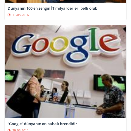
Dünyanın 100 ən zəngin İT milyarderləri bəlli olub
11-08-2016
“Google” dünyanın ən bahalı brendidir
29-03-2011