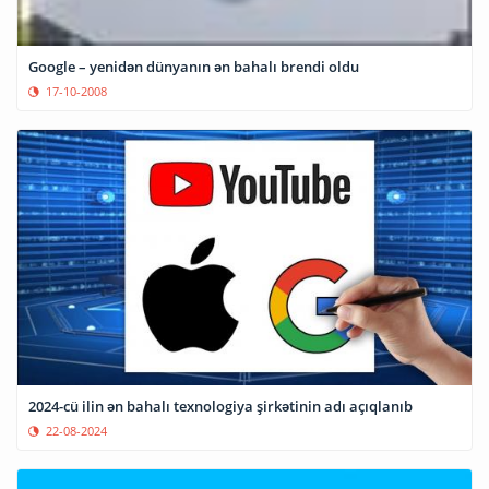
Google – yenidən dünyanın ən bahalı brendi oldu
17-10-2008
2024-cü ilin ən bahalı texnologiya şirkətinin adı açıqlanıb
22-08-2024