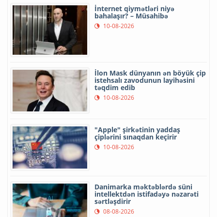
İnternet qiymətləri niyə
bahalaşır? – Müsahibə
10-08-2026
İlon Mask dünyanın ən böyük çip
istehsalı zavodunun layihəsini
təqdim edib
10-08-2026
"Apple" şirkətinin yaddaş
çiplərini sınaqdan keçirir
10-08-2026
Danimarka məktəblərdə süni
intellektdən istifadəyə nəzarəti
sərtləşdirir
08-08-2026