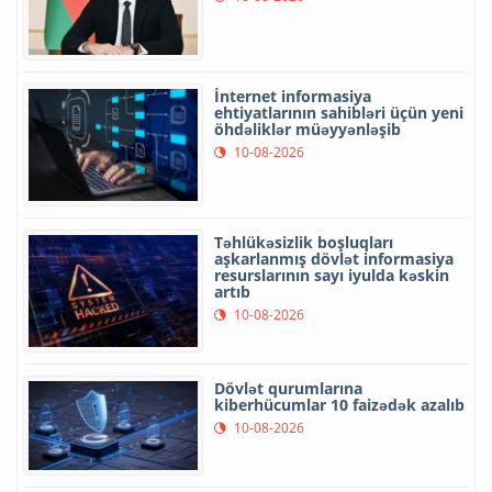
İnternet informasiya
ehtiyatlarının sahibləri üçün yeni
öhdəliklər müəyyənləşib
10-08-2026
Təhlükəsizlik boşluqları
aşkarlanmış dövlət informasiya
resurslarının sayı iyulda kəskin
artıb
10-08-2026
Dövlət qurumlarına
kiberhücumlar 10 faizədək azalıb
10-08-2026