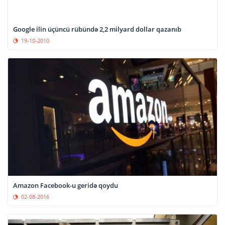
Google ilin üçüncü rübündə 2,2 milyard dollar qazanıb
19-10-2010
Amazon Facebook-u geridə qoydu
02-08-2016