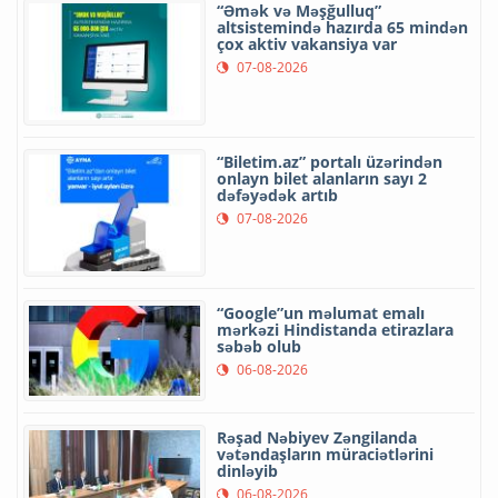
“Əmək və Məşğulluq”
altsistemində hazırda 65 mindən
çox aktiv vakansiya var
07-08-2026
“Biletim.az” portalı üzərindən
onlayn bilet alanların sayı 2
dəfəyədək artıb
07-08-2026
“Google”un məlumat emalı
mərkəzi Hindistanda etirazlara
səbəb olub
06-08-2026
Rəşad Nəbiyev Zəngilanda
vətəndaşların müraciətlərini
dinləyib
06-08-2026