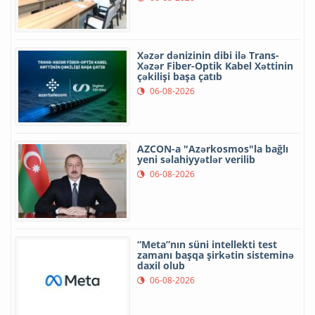
Xəzər dənizinin dibi ilə Trans-
Xəzər Fiber-Optik Kabel Xəttinin
çəkilişi başa çatıb
06-08-2026
AZCON-a "Azərkosmos"la bağlı
yeni səlahiyyətlər verilib
06-08-2026
“Meta”nın süni intellekti test
zamanı başqa şirkətin sisteminə
daxil olub
06-08-2026