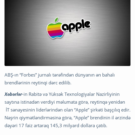
ABŞ-ın “Forbes” jurnalı tərəfindən dünyanın ən bahalı
brendlərinin reytinqi dərc edilib.
Xəbərlər
-in Rabitə və Yüksək Texnologiyalar Nazirliyinin
saytına istinadən verdiyi məlumata görə, reytinqə yenidən
İT sənayesinin liderlərindən olan “Apple” şirkəti başçılıq edir.
Nəşrin qiymətləndirməsinə görə, “Apple” brendinin il ərzində
dəyəri 17 faiz artaraq 145,3 milyard dollara çatıb.