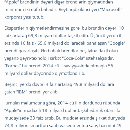
“Apple” brendinin dəyəri digər brendlərin qiymətindən
minimum iki dəfə bahadır. Reytinqdə ikinci yeri “Microsoft”
korporasiyası tutub.
Ekspertlərin qiymətləndirməsinə görə, bu brendin dəyəri 10
faiz artaraq 69,3 milyard dollar təşkil edib. Üçüncü yerdə il
ərzində 16 faiz - 65,6 milyard dollaradək bahalaşan “Google”
brendi qərarlaşıb. Ən bahalı brendlər beşliyinə daxil olan
yeganə qeyri-texnoloji şirkət “Coca-Cola” istehsalçısıdır.
“Forbes” bu brendi 2014-cü il səviyyəsində olmaqla 56
milyard dollar dəyərində qiymətləndirib.
Beşinci yerdə dəyəri 4 faiz artaraq 49,8 milyard dollara
çatan “IBM” brendi yer alıb.
Jurnalın məlumatına görə, 2014-cü ilin dördüncü rübündə
“Apple”ın mədaxili 18 milyard dollar təşkil edərək ötən illə
müqayisədə 33 faiz artıb. Bu müddət ərzində şirkət dünyada
74,8 milyon smartfon satıb və seqmentdə satış həcmini 49