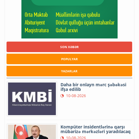
SON XƏBƏR
POPULYAR
YAZARLAR
Daha bir onlayn mərc şəbəkəsi
ifşa edilib
10-08-2026
Kompüter insidentlərinə qarşı
mübarizə mərkəzləri yaradılacaq
10-08-2026