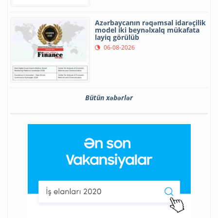
Azərbaycanın rəqəmsal idarəçilik
model iki beynəlxalq mükafata
layiq görülüb
06-08-2026
Bütün xəbərlər