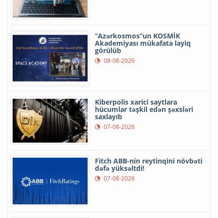
“Azərkosmos”un KOSMİK
Akademiyası mükafata layiq
görülüb
08-08-2026
Kiberpolis xarici saytlara
hücumlar təşkil edən şəxsləri
saxlayıb
07-08-2026
Fitch ABB-nin reytinqini növbəti
dəfə yüksəltdi!
07-08-2026