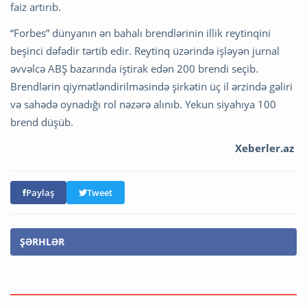
faiz artırıb.
“Forbes” dünyanın ən bahalı brendlərinin illik reytinqini
beşinci dəfədir tərtib edir. Reytinq üzərində işləyən jurnal
əvvəlcə ABŞ bazarında iştirak edən 200 brendi seçib.
Brendlərin qiymətləndirilməsində şirkətin üç il ərzində gəliri
və sahədə oynadığı rol nəzərə alınıb. Yekun siyahıya 100
brend düşüb.
Xeberler.az
Paylaş
Tweet
ŞƏRHLƏR