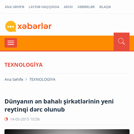
ANA SƏHİFƏ
LAYİHƏ HAQQINDA
ARXİV
XƏBƏRLƏR
ƏLAQƏ
TEXNOLOGİYA
Ana Səhifə
TEXNOLOGİYA
Dünyanın ən bahalı şirkətlərinin yeni
reytinqi dərc olunub
14-05-2015
10:58