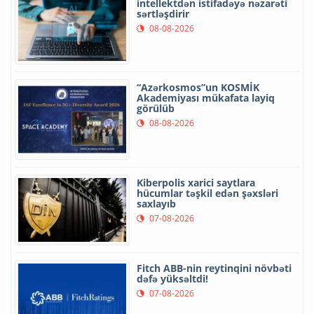
intellektdən istifadəyə nəzarəti
sərtləşdirir
08-08-2026
“Azərkosmos”un KOSMİK
Akademiyası mükafata layiq
görülüb
08-08-2026
Kiberpolis xarici saytlara
hücumlar təşkil edən şəxsləri
saxlayıb
07-08-2026
Fitch ABB-nin reytinqini növbəti
dəfə yüksəltdi!
07-08-2026