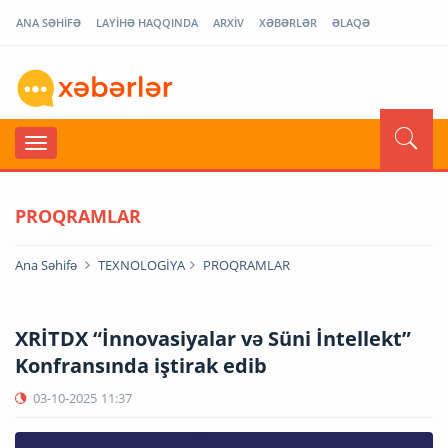
ANA SƏHİFƏ
LAYİHƏ HAQQINDA
ARXİV
XƏBƏRLƏR
ƏLAQƏ
PROQRAMLAR
Ana Səhifə
TEXNOLOGİYA
PROQRAMLAR
XRİTDX “İnnovasiyalar və Süni İntellekt”
Konfransında iştirak edib
03-10-2025
11:37