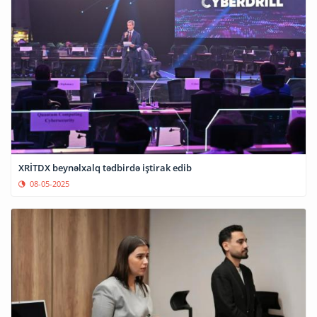
XRİTDX beynəlxalq tədbirdə iştirak edib
08-05-2025