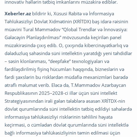
innovativ həllərin tətbiq imkanlarını müzakirə ediblər.
Xeberler.az
bildirir ki, Xüsusi Rabitə və İnformasiya
Təhlükəsizliyi Dövlət Xidmətinin (XRİTDX) baş idarə rəisinin
müavini Tural Məmmədov “Qlobal Trendlər və İnnovasiya:
Gələcəyin Planlaşdırılması” mövzusunda keçirilən panel
müzakirəsində çıxış edib. O, çıxışında kibercinayətkarlıq və
dələduzluq sahəsində süni intellektin yaratdığı yeni təhdidlər
– səsin klonlanması, “deepfake” texnologiyaları və
fərdiləşdirilmiş fişinq hücumları haqqında, bizneslərin və
fərdi şəxslərin bu risklərdən müdafiə mexanizmləri barədə
ətraflı məlumat verib. Eləcə də, T.Məmmədov Azərbaycan
Respublikasının 2025–2028-ci illər üçün süni intellekt
Strategiyasınından irəli gələn tələblərə əsasən XRİTDX-nin
dövlət qurumlarında süni intellektin tətbiq edildiyi sahələrdə
informasiya təhlükəsizliyi risklərinin təhlilini həyata
keçirməsi, o cümlədən dövlət qurumlarında süni intellektlə
bağlı informasiya təhlükəsizliyinin təmin edilməsi üçün