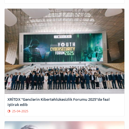
XRİTDX “Gənclərin Kibertəhlükəsizlik Forumu 2025”də fəal
iştirak edib
25-04-2025