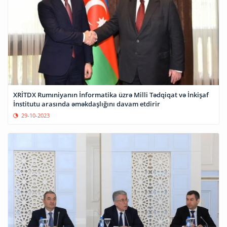
XRİTDX Rumıniyanın İnformatika üzrə Milli Tədqiqat və İnkişaf
İnstitutu arasında əməkdaşlığını davam etdirir
29-10-2023