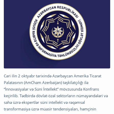
Cari ilin 2 oktyabr tarixində Azərbaycan Amerika Ticarət
Palatasının (AmCham Azerbaijan) təşkilatçılığı ilə
“İnnovasiyalar və Süni İntellekt” mövzusunda Konfrans
keçirilib. Tədbirdə dövlət-özəl sektorların nümayəndələri və
sahə üzrə ekspertlər süni intellekt və rəqəmsal
transformasiya üzrə müasir tendensiyaları, həmçinin