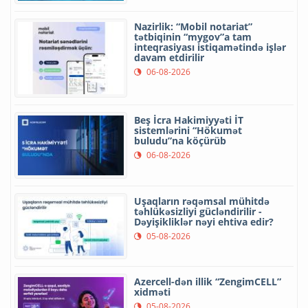
Nazirlik: “Mobil notariat”
tətbiqinin “mygov”a tam
inteqrasiyası istiqamətində işlər
davam etdirilir
06-08-2026
Beş İcra Hakimiyyəti İT
sistemlərini “Hökumət
buludu”na köçürüb
06-08-2026
Uşaqların rəqəmsal mühitdə
təhlükəsizliyi gücləndirilir -
Dəyişikliklər nəyi ehtiva edir?
05-08-2026
Azercell-dən illik “ZengimCELL”
xidməti
05-08-2026