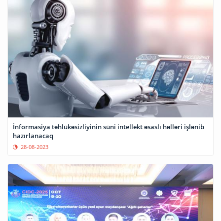
İnformasiya təhlükəsizliyinin süni intellekt əsaslı həlləri işlənib
hazırlanacaq
28-08-2023