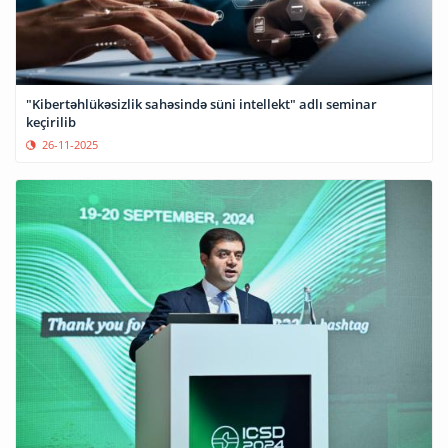
"Kibertəhlükəsizlik sahəsində süni intellekt" adlı seminar
keçirilib
26-11-2025