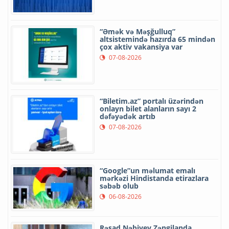
“Əmək və Məşğulluq”
altsistemində hazırda 65 mindən
çox aktiv vakansiya var
07-08-2026
“Biletim.az” portalı üzərindən
onlayn bilet alanların sayı 2
dəfəyədək artıb
07-08-2026
“Google”un məlumat emalı
mərkəzi Hindistanda etirazlara
səbəb olub
06-08-2026
Rəşad Nəbiyev Zəngilanda