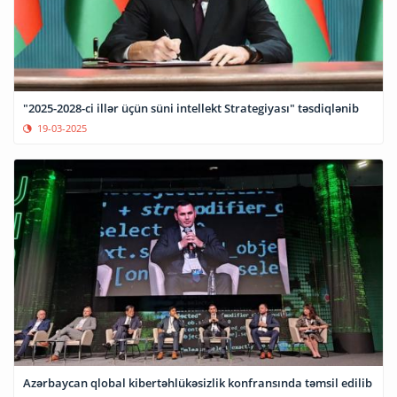
"2025-2028-ci illər üçün süni intellekt Strategiyası" təsdiqlənib
19-03-2025
Azərbaycan qlobal kibertəhlükəsizlik konfransında təmsil edilib