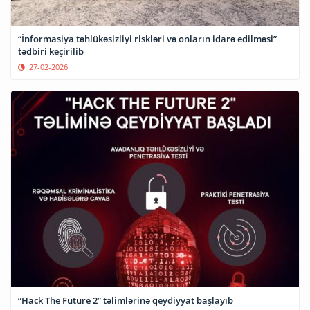
“İnformasiya təhlükəsizliyi riskləri və onların idarə edilməsi”
tədbiri keçirilib
27-02-2026
“Hack The Future 2” təlimlərinə qeydiyyat başlayıb