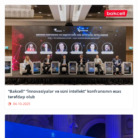
“Bakcell” “İnnovasiyalar və süni intellekt” konfransının əsas
tərəfdaşı olub
04-10-2025