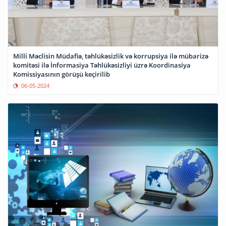
Milli Məclisin Müdafiə, təhlükəsizlik və korrupsiya ilə mübarizə
komitəsi ilə İnformasiya Təhlükəsizliyi üzrə Koordinasiya
Komissiyasının görüşü keçirilib
06-05-2024