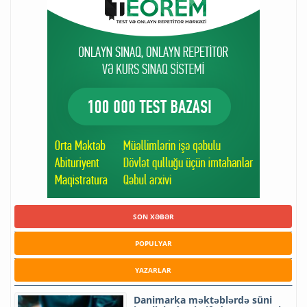
SON XƏBƏR
POPULYAR
YAZARLAR
Danimarka məktəblərdə süni