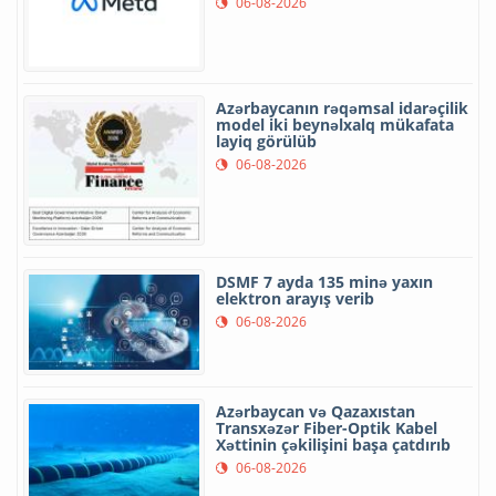
06-08-2026
Azərbaycanın rəqəmsal idarəçilik
model iki beynəlxalq mükafata
layiq görülüb
06-08-2026
DSMF 7 ayda 135 minə yaxın
elektron arayış verib
06-08-2026
Azərbaycan və Qazaxıstan
Transxəzər Fiber-Optik Kabel
Xəttinin çəkilişini başa çatdırıb
06-08-2026