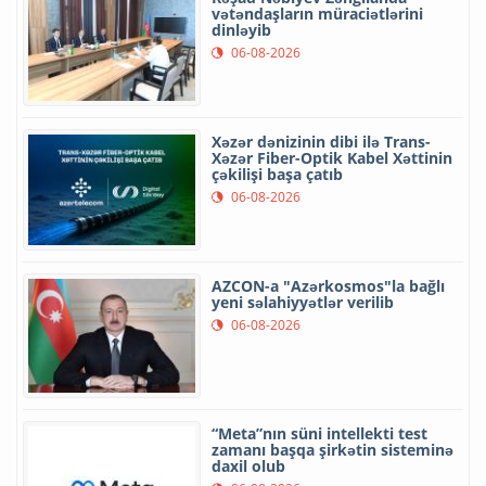
vətəndaşların müraciətlərini
dinləyib
06-08-2026
Xəzər dənizinin dibi ilə Trans-
Xəzər Fiber-Optik Kabel Xəttinin
çəkilişi başa çatıb
06-08-2026
AZCON-a "Azərkosmos"la bağlı
yeni səlahiyyətlər verilib
06-08-2026
“Meta”nın süni intellekti test
zamanı başqa şirkətin sisteminə
daxil olub