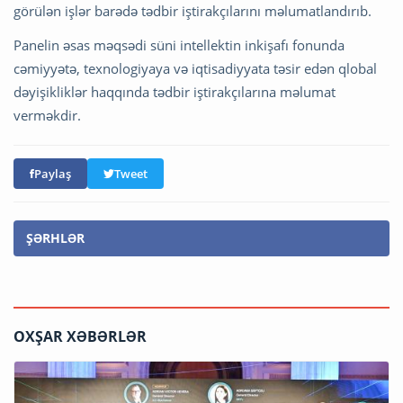
görülən işlər barədə tədbir iştirakçılarını məlumatlandırıb.
Panelin əsas məqsədi süni intellektin inkişafı fonunda
cəmiyyətə, texnologiyaya və iqtisadiyyata təsir edən qlobal
dəyişikliklər haqqında tədbir iştirakçılarına məlumat
verməkdir.
Paylaş
Tweet
ŞƏRHLƏR
OXŞAR XƏBƏRLƏR