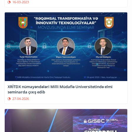
16-03-2023
XRİTDX nümayəndələri Milli Müdafiə Universitetində elmi
seminarda çıxış edib
27-04-2026