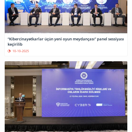
“Kibercinayətkarlar üçün yeni oyun meydançası” panel sessiyası
keçirilib
10-10-2025