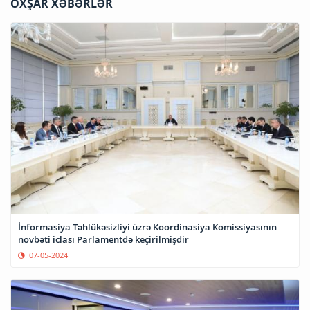
OXŞAR XƏBƏRLƏR
İnformasiya Təhlükəsizliyi üzrə Koordinasiya Komissiyasının
növbəti iclası Parlamentdə keçirilmişdir
07-05-2024