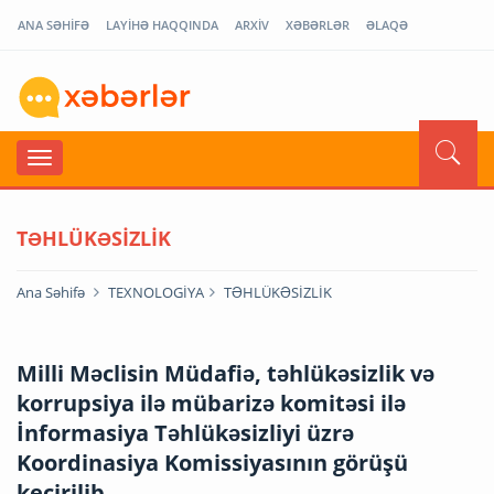
ANA SƏHİFƏ
LAYİHƏ HAQQINDA
ARXİV
XƏBƏRLƏR
ƏLAQƏ
TƏHLÜKƏSİZLİK
Ana Səhifə
TEXNOLOGİYA
TƏHLÜKƏSİZLİK
Milli Məclisin Müdafiə, təhlükəsizlik və
korrupsiya ilə mübarizə komitəsi ilə
İnformasiya Təhlükəsizliyi üzrə
Koordinasiya Komissiyasının görüşü
keçirilib