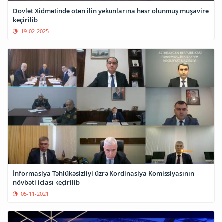
Dövlət Xidmətində ötən ilin yekunlarına həsr olunmuş müşavirə
keçirilib
19-02-2025
İnformasiya Təhlükəsizliyi üzrə Kordinasiya Komissiyasının
növbəti iclası keçirilib
05-11-2021