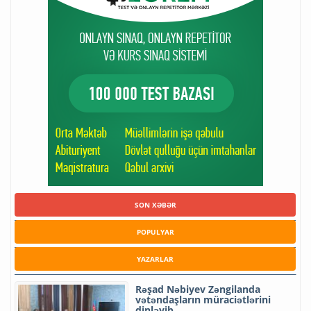
SON XƏBƏR
POPULYAR
YAZARLAR
Rəşad Nəbiyev Zəngilanda
vətəndaşların müraciətlərini
dinləyib