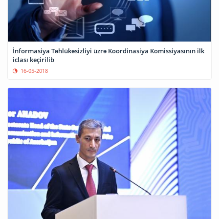
İnformasiya Təhlükəsizliyi üzrə Koordinasiya Komissiyasının ilk
iclası keçirilib
16-05-2018