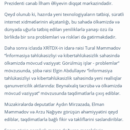
Prezidenti cənab İlham Əliyevin diqqət mərkəzindədir.
Qeyd olunub ki, hazırda yeni texnologiyaların tətbiqi, sürətli
internet xidmətlərinin əlçatanlığı, bu sahədə ölkəmizdə və
dünyada uğurla tətbiq edilən yeniliklərlə yanaşı özü ilə
birlikdə bir sıra problemləri və riskləri də gətirməkdədir.
Daha sonra iclasda XRİTDX-in idarə rəisi Tural Məmmədov
“İnformasiya təhlükəsizliyi və kibertəhlükəsizlik sahəsində
ölkəmizdə mövcud vəziyyət: Görülmüş işlər - problemlər”
mövzusunda, şöbə rəisi Elgin Abdullayev “İnformasiya
təhlükəsizliyi və kibertəhlükəsizlik sahəsində yeni reallıqlar
qanunvericilik aktlarında: Beynəlxalq təcrübə və ölkəmizdə
mövcud vəziyyət” mövzusunda təqdimatlarla çıxış ediblər.
Müzakirələrdə deputatlar Aydın Mirzəzadə, Elman
Məmmədov və Arzu Nağıyev görüşün əhəmiyyətini qeyd
ediblər, təqdimatlarla bağlı fikir və təkliflərini səsləndiriblər.