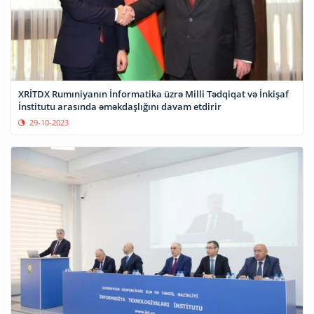
XRİTDX Rumıniyanın İnformatika üzrə Milli Tədqiqat və İnkişaf
İnstitutu arasında əməkdaşlığını davam etdirir
29-10-2023