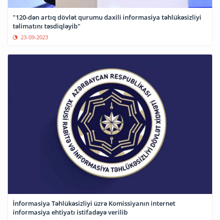
"120-dən artıq dövlət qurumu daxili informasiya təhlükəsizliyi
təlimatını təsdiqləyib"
23-09-2023
İnformasiya Təhlükəsizliyi üzrə Komissiyanın internet
informasiya ehtiyatı istifadəyə verilib