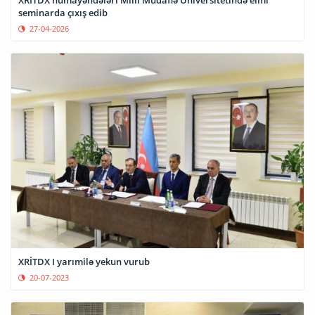
XRİTDX nümayəndələri Milli Müdafiə Universitetində elmi
seminarda çıxış edib
27-04-2026
XRİTDX I yarımilə yekun vurub
20-07-2023