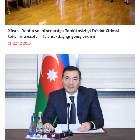
Xüsusi Rabitə və İnformasiya Təhlükəsizliyi Dövlət Xidməti
təhsil müəssələri ilə əməkdaşlığı genişləndirir
22-12-2023