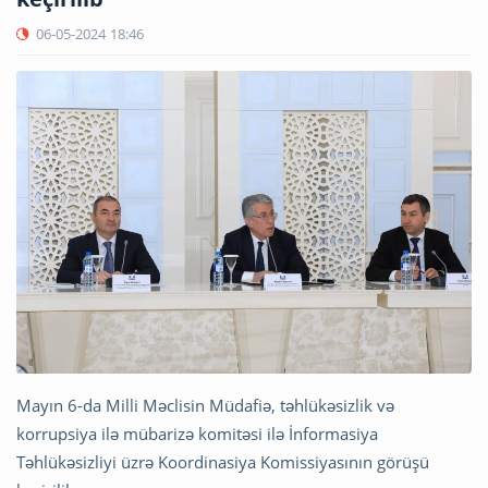
06-05-2024
18:46
Mayın 6-da Milli Məclisin Müdafiə, təhlükəsizlik və
korrupsiya ilə mübarizə komitəsi ilə İnformasiya
Təhlükəsizliyi üzrə Koordinasiya Komissiyasının görüşü