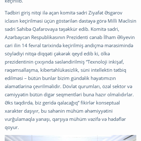
keçirilib.
Tədbiri giriş nitqi ilə açan komitə sədri Ziyafət Əsgərov
iclasın keçirilməsi üçün göstərilən dəstəyə görə Milli Məclisin
sədri Sahibə Qafarovaya təşəkkür edib. Komitə sədri,
Azərbaycan Respublikasının Prezidenti cənab İlham Əliyevin
cari ilin 14 fevral tarixində keçirilmiş andiçmə mərasimində
söylədiyi nitqə diqqəti çəkərək qeyd edib ki, ölkə
prezidentinin çıxışında səsləndirilmiş “Texnoloji inkişaf,
rəqəmsallaşma, kibertəhlükəsizlik, süni intellektin tətbiq
edilməsi – bütün bunlar bizim gündəlik həyatımızın
əlamətlərinə çevrilməlidir. Dövlət qurumları, özəl sektor və
cəmiyyətin bütün digər seqmentləri buna hazır olmalıdırlar.
Əks təqdirdə, biz geridə qalacağıq” fikirlər konseptual
xarakter daşıyır, bu sahənin mühüm əhəmiyyətini
vurğulamaqla yanaşı, qarşıya mühüm vəzifə və hədəflər
qoyur.