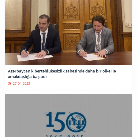
Azərbaycan kibertəhlükəsizlik sahəsində daha bir ölkə ilə
əməkdaşlığa başladı
27-04-2023