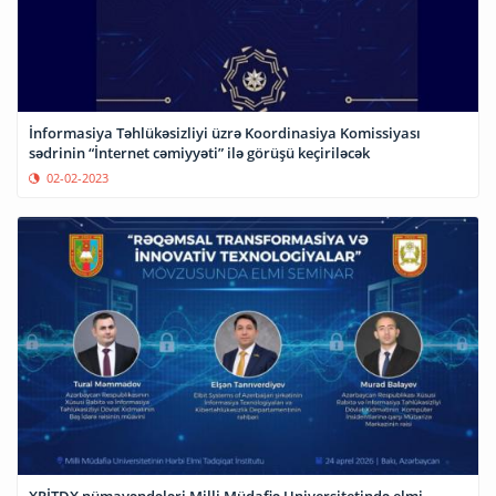
İnformasiya Təhlükəsizliyi üzrə Koordinasiya Komissiyası
sədrinin “İnternet cəmiyyəti” ilə görüşü keçiriləcək
02-02-2023