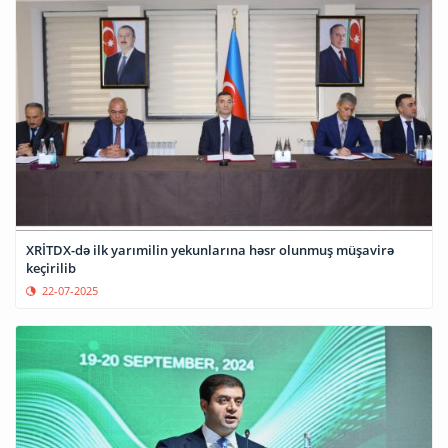
XRİTDX-də ilk yarımilin yekunlarına həsr olunmuş müşavirə
keçirilib
22-07-2025