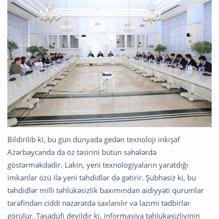
Bildirilib ki, bu gün dünyada gedən texnoloji inkişaf
Azərbaycanda da öz təsirini bütün sahələrdə
göstərməkdədir. Lakin, yeni texnologiyaların yaratdığı
imkanlar özü ilə yeni təhdidlər də gətirir. Şübhəsiz ki, bu
təhdidlər milli təhlükəsizlik baxımından aidiyyəti qurumlar
tərəfindən ciddi nəzarətdə saxlanılır və lazımi tədbirlər
görülür. Təsadüfi deyildir ki, informasiya təhlükəsizliyinin