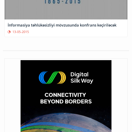
İnformasiya təhlükəsizliyi mövzusunda konfrans keçiriləcək
13-05-2015