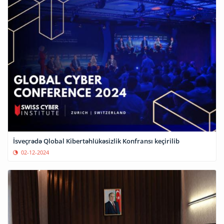
İsveçrədə Qlobal Kibertəhlükəsizlik Konfransı keçirilib
02-12-2024