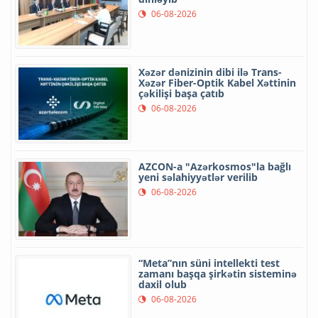
06-08-2026
Xəzər dənizinin dibi ilə Trans-
Xəzər Fiber-Optik Kabel Xəttinin
çəkilişi başa çatıb
06-08-2026
AZCON-a "Azərkosmos"la bağlı
yeni səlahiyyətlər verilib
06-08-2026
“Meta”nın süni intellekti test
zamanı başqa şirkətin sisteminə
daxil olub
06-08-2026