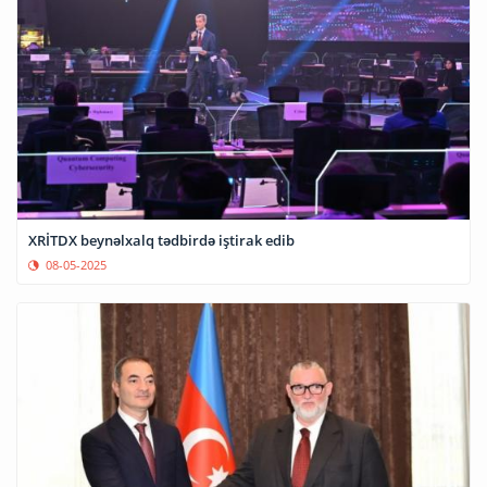
XRİTDX beynəlxalq tədbirdə iştirak edib
08-05-2025