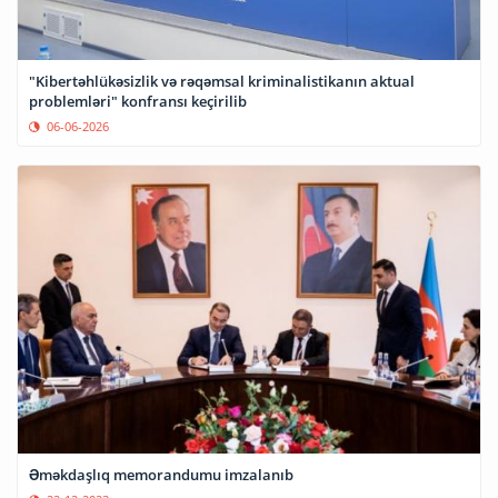
"Kibertəhlükəsizlik və rəqəmsal kriminalistikanın aktual
problemləri" konfransı keçirilib
06-06-2026
Əməkdaşlıq memorandumu imzalanıb