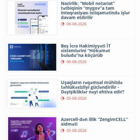
Nazirlik: “Mobil notariat”
tətbiqinin “mygov”a tam
inteqrasiyası istiqamətində işlər
davam etdirilir
06-08-2026
Beş İcra Hakimiyyəti İT
sistemlərini “Hökumət
buludu”na köçürüb
06-08-2026
Uşaqların rəqəmsal mühitdə
təhlükəsizliyi gücləndirilir -
Dəyişikliklər nəyi ehtiva edir?
05-08-2026
Azercell-dən illik “ZengimCELL”
xidməti
05-08-2026