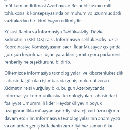
möhkəmləndirilməsi Azərbaycan Respublikasının milli
təhlükəsizlik konsepsiyasında ən mühüm və uzunmüddətli
vəzifələrdən biri kimi bəyan edilmişdir.
Xüsusi Rabitə və İnformasiya Təhlükəsizliyi Dövlət
Xidmətinin (XRİTDX) rəisi, İnformasiya Təhlükəsizliyi üzrə
Koordinasiya Komissiyasının sədri İlqar Musayev çıxışında
görüşün keçirilməsi üçün yaradılan şəraitə görə parlament
rəhbərliyinə təşəkkürünü bildirib.
Ölkəmizdə informasiya texnologiyaları və kibertəhlükəsizlik
sahəsində görülən işlər barədə geniş məlumat verən
Xidmətin rəisi vurğulayıb ki, bu gün Azərbaycanda
informasiya-kommunikasiya texnologiyaları sahəsindəki
fəaliyyət Ümummilli lider Heydər Əliyevin böyük
uzaqgörənliklə müəyyənləşdirdiyi strateji xətt üzrə uğurla
davam etdirilir. İnformasiya texnologiyalarının əhəmiyyəti
və onlardan geniş istifadənin zəruriliyi hər zaman ölkə