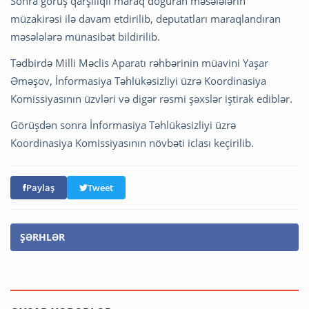
Sonra görüş qarşılıqlı maraq doğuran məsələlərin
müzakirəsi ilə davam etdirilib, deputatları maraqlandıran
məsələlərə münasibət bildirilib.
Tədbirdə Milli Məclis Aparatı rəhbərinin müavini Yaşar
Əməşov, İnformasiya Təhlükəsizliyi üzrə Koordinasiya
Komissiyasının üzvləri və digər rəsmi şəxslər iştirak ediblər.
Görüşdən sonra İnformasiya Təhlükəsizliyi üzrə
Koordinasiya Komissiyasının növbəti iclası keçirilib.
Paylaş
Tweet
ŞƏRHLƏR