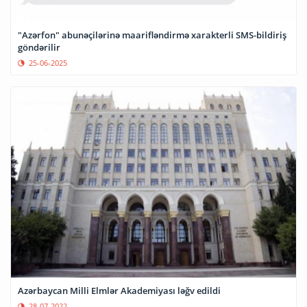
"Azərfon" abunəçilərinə maarifləndirmə xarakterli SMS-bildiriş
göndərilir
25-06-2025
Azərbaycan Milli Elmlər Akademiyası ləğv edildi
28-07-2022