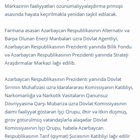
Mərkəzinin fəaliyyətləri özünümaliyyələşdirmə prinsipi
əsasında həyata keçirilməklə yenidən təşkil ediləcək.
Fərmana əsasən Azərbaycan Respublikasının Alternativ və
Bərpa Olunan Enerji Mənbələri üzrə Dövlət Agentliyi,
Azərbaycan Respublikasının Prezidenti yanında Bilik Fondu
və Azərbaycan Respublikasının Prezidenti yanında Strateji
Araşdırmalar Mərkəzi ləğv edilib.
Azərbaycan Respublikasının Prezidenti yanında Dövlət
Sirrinin Mühafizəsi üzrə İdarələrarası Komissiyanın Katibliyi,
Narkomanlığa və Narkotik Vasitələrin Qanunsuz
Dövriyyəsinə Qarşı Mübarizə üzrə Dövlət Komissiyasının
daimi fəaliyyət göstərən İşçi Qrupu, Əsir və itkin düşmüş,
girov götürülmüş vətəndaşlarla əlaqədar Dövlət
Komissiyasının İşçi Qrupu, habelə Azərbaycan
Respublikasının Tarif (qiymət) Şurasının Katibliyi ləğv edilir