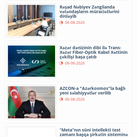
Rəşad Nəbiyev Zəngilanda
vətəndaşların müraciətlərini
dinləyib
06-08-2026
Xəzər dənizinin dibi ilə Trans-
Xəzər Fiber-Optik Kabel Xəttinin
çəkilişi başa çatıb
06-08-2026
AZCON-a "Azərkosmos"la bağlı
yeni səlahiyyətlər verilib
06-08-2026
“Meta”nın süni intellekti test
zamanı başqa şirkətin sisteminə