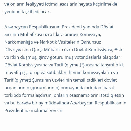
və onların fəaliyyəti ictimai əsaslarla həyata keçirilməklə
yenidən təşkil ediləcək.
Azərbaycan Respublikasının Prezidenti yanında Dövlət
Sirrinin Mühafizəsi üzrə İdarələrarası Komissiya,
Narkomanlığa və Narkotik Vasitələrin Qanunsuz
Dövriyyəsinə Qarşı Mübarizə üzrə Dövlət Komissiyası, Əsir
və itkin düşmüş, girov götürülmüş vətəndaşlarla əlaqədar
Dövlət Komissiyasına və Tarif (qiymət) Şurasına tapşırılıb ki,
müvafiq işçi qrup və katiblikləri həmin komissiyaların və
Tarif (qiymət) Şurasının üzvlərinin təmsil etdikləri dövlət
orqanlarının (qurumlarının) nümayəndələrindən ibarət
tərkibdə formalaşdırsın, onların əsasnamələrini təsdiq etsin
və bu barədə bir ay müddətində Azərbaycan Respublikasının
Prezidentinə məlumat versin