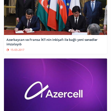
Azərbaycan və Fransa İKT-nin inkişafı ilə bağlı yeni sənədlər
imzalayıb
15-03-2017