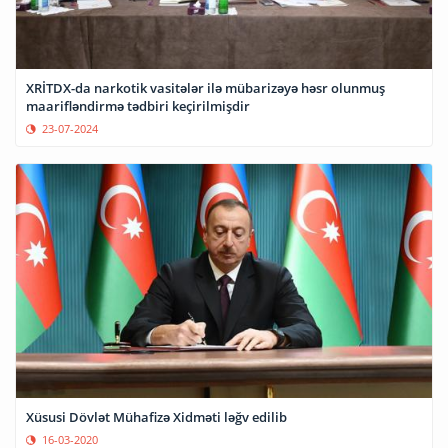
XRİTDX-da narkotik vasitələr ilə mübarizəyə həsr olunmuş
maarifləndirmə tədbiri keçirilmişdir
23-07-2024
Xüsusi Dövlət Mühafizə Xidməti ləğv edilib
16-03-2020