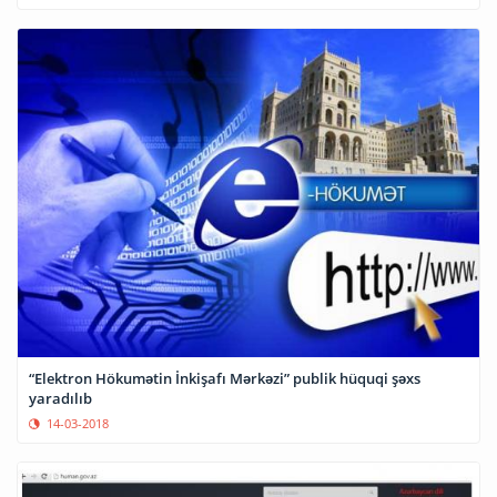
“Elektron Hökumətin İnkişafı Mərkəzi” publik hüquqi şəxs
yaradılıb
14-03-2018