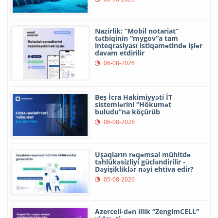
Nazirlik: “Mobil notariat”
tətbiqinin “mygov”a tam
inteqrasiyası istiqamətində işlər
davam etdirilir
06-08-2026
Beş İcra Hakimiyyəti İT
sistemlərini “Hökumət
buludu”na köçürüb
06-08-2026
Uşaqların rəqəmsal mühitdə
təhlükəsizliyi gücləndirilir -
Dəyişikliklər nəyi ehtiva edir?
05-08-2026
Azercell-dən illik “ZengimCELL”