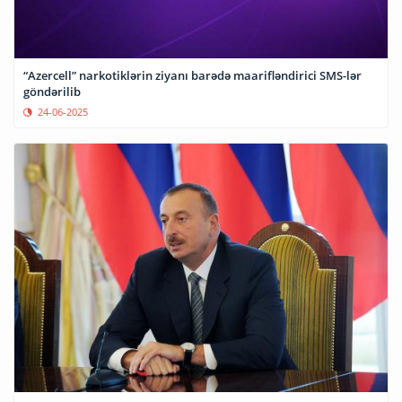
“Azercell” narkotiklərin ziyanı barədə maarifləndirici SMS-lər
göndərilib
24-06-2025