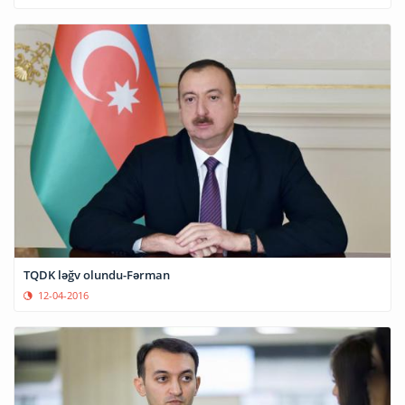
TQDK ləğv olundu-Fərman
12-04-2016