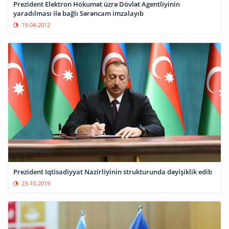
Prezident Elektron Hökumət üzrə Dövlət Agentliyinin
yaradılması ilə bağlı Sərəncam imzalayıb
19-04-2012
Prezident Iqtisadiyyat Nazirliyinin strukturunda dəyişiklik edib
23-10-2019