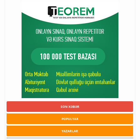
SON XƏBƏR
POPULYAR
YAZARLAR