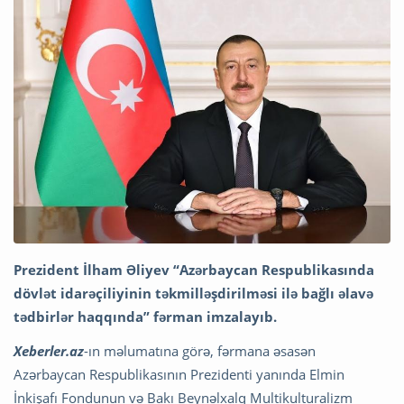
Prezident İlham Əliyev “Azərbaycan Respublikasında
dövlət idarəçiliyinin təkmilləşdirilməsi ilə bağlı əlavə
tədbirlər haqqında” fərman imzalayıb.
Xeberler.az
-ın məlumatına görə, fərmana əsasən
Azərbaycan Respublikasının Prezidenti yanında Elmin
İnkişafı Fondunun və Bakı Beynəlxalq Multikulturalizm