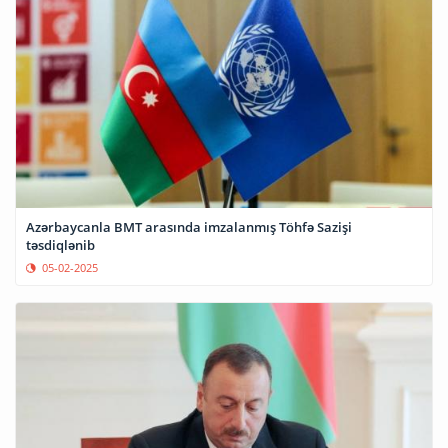
Azərbaycanla BMT arasında imzalanmış Töhfə Sazişi
təsdiqlənib
05-02-2025