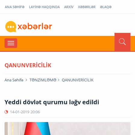
ANA SƏHİFƏ
LAYİHƏ HAQQINDA
ARXİV
XƏBƏRLƏR
ƏLAQƏ
QANUNVERİCİLİK
Ana Səhifə
TƏNZİMLƏMƏ
QANUNVERİCİLİK
Yeddi dövlət qurumu ləğv edildi
14-01-2019
20:06