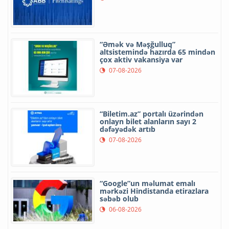
“Əmək və Məşğulluq”
altsistemində hazırda 65 mindən
çox aktiv vakansiya var
07-08-2026
“Biletim.az” portalı üzərindən
onlayn bilet alanların sayı 2
dəfəyədək artıb
07-08-2026
“Google”un məlumat emalı
mərkəzi Hindistanda etirazlara
səbəb olub
06-08-2026