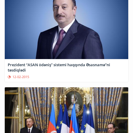
Prezident “ASAN ödəniş” sistemi haqqında Əsasnamə”ni
təsdiqlədi
12-02-2015