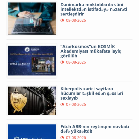
Danimarka məktəblərdə süni
intellektdən istifadəyə nəzarəti
sərtləşdirir
08-08-2026
“Azərkosmos”un KOSMİK
Akademiyası mükafata layiq
görülüb
08-08-2026
Kiberpolis xarici saytlara
hücumlar təşkil edən şəxsləri
saxlayıb
07-08-2026
Fitch ABB-nin reytinqini növbəti
dəfə yüksəltdi!
07-08-2026