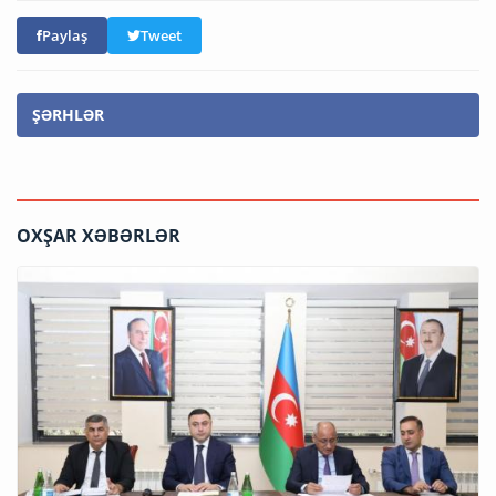
Paylaş
Tweet
ŞƏRHLƏR
OXŞAR XƏBƏRLƏR