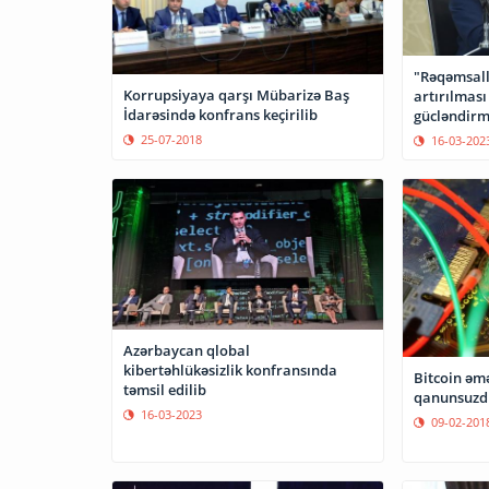
"Rəqəmsall
Korrupsiyaya qarşı Mübarizə Baş
artırılması
İdarəsində konfrans keçirilib
gücləndirm
25-07-2018
16-03-202
Azərbaycan qlobal
kibertəhlükəsizlik konfransında
Bitcoin əmə
təmsil edilib
qanunsuzd
16-03-2023
09-02-201