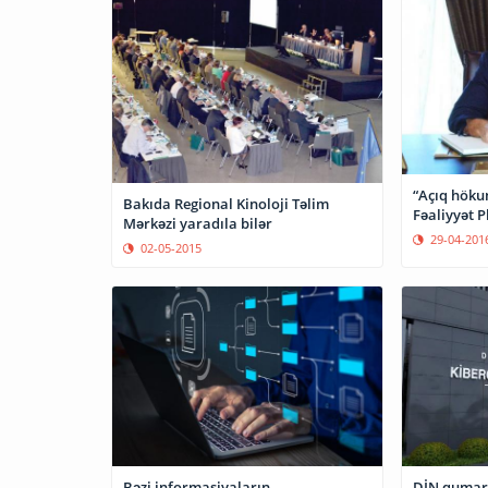
“Açıq hökum
Bakıda Regional Kinoloji Təlim
Fəaliyyət P
Mərkəzi yaradıla bilər
29-04-201
02-05-2015
Bəzi informasiyaların
DİN qumar 