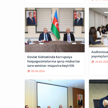
Audiovizua
yayımçıları 
Dövlət Xidmətində Korrupsiya
hüquqpozmalarına qarşı mübarizə
24-02-202
üzrə seminar müşavirə keçirilib
09-04-2024