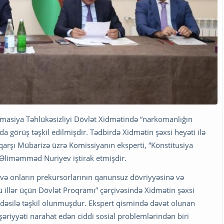
rmasiya Təhlükəsizliyi Dövlət Xidmətində “narkomanlığın
 görüş təşkil edilmişdir. Tədbirdə Xidmətin şəxsi heyəti ilə
arşı Mübarizə üzrə Komissiyanın eksperti, “Konstitusiya
Əliməmməd Nuriyev iştirak etmişdir.
 və onların prekursorlarının qanunsuz dövriyyəsinə və
illər üçün Dövlət Proqramı” çərçivəsində Xidmətin şəxsi
qdəsilə təşkil olunmuşdur. Ekspert qismində dəvət olunan
riyyəti narahat edən ciddi sosial problemlərindən biri