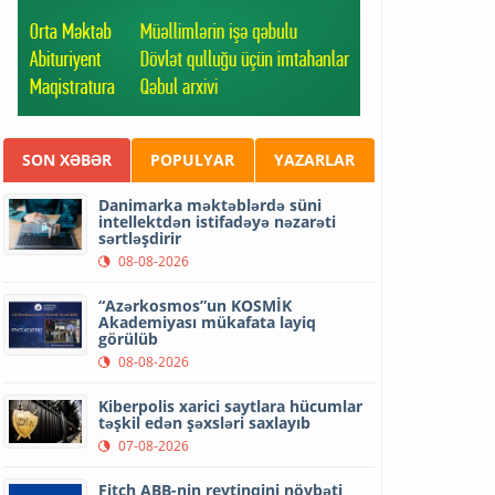
SON XƏBƏR
POPULYAR
YAZARLAR
Danimarka məktəblərdə süni
intellektdən istifadəyə nəzarəti
sərtləşdirir
08-08-2026
“Azərkosmos”un KOSMİK
Akademiyası mükafata layiq
görülüb
08-08-2026
Kiberpolis xarici saytlara hücumlar
təşkil edən şəxsləri saxlayıb
07-08-2026
Fitch ABB-nin reytinqini növbəti