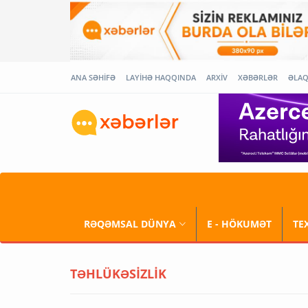
ANA SƏHİFƏ
LAYİHƏ HAQQINDA
ARXİV
XƏBƏRLƏR
ƏLA
RƏQƏMSAL DÜNYA
E - HÖKUMƏT
TE
TƏHLÜKƏSİZLİK