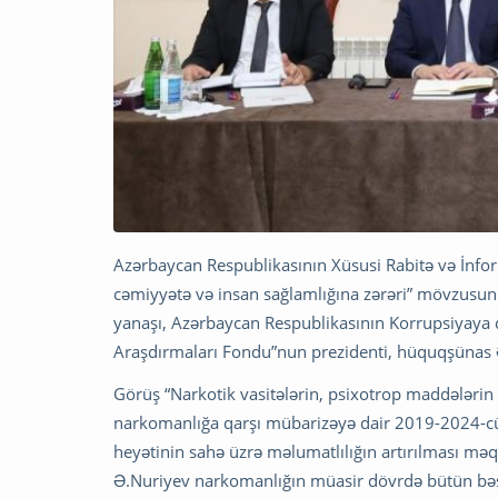
Azərbaycan Respublikasının Xüsusi Rabitə və İnfo
cəmiyyətə və insan sağlamlığına zərəri” mövzusunda
yanaşı, Azərbaycan Respublikasının Korrupsiyaya q
Araşdırmaları Fondu”nun prezidenti, hüquqşünas 
Görüş “Narkotik vasitələrin, psixotrop maddələrin
narkomanlığa qarşı mübarizəyə dair 2019-2024-cü 
heyətinin sahə üzrə məlumatlılığın artırılması mə
Ə.Nuriyev narkomanlığın müasir dövrdə bütün bəşə