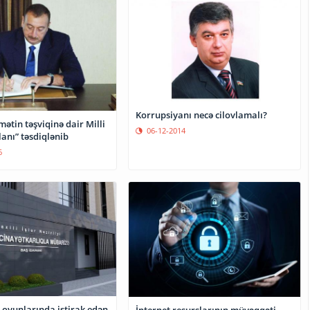
Korrupsiyanı necə cilovlamalı?
ətin təşviqinə dair Milli
06-12-2014
lanı” təsdiqlənib
6
oyunlarında iştirak edən