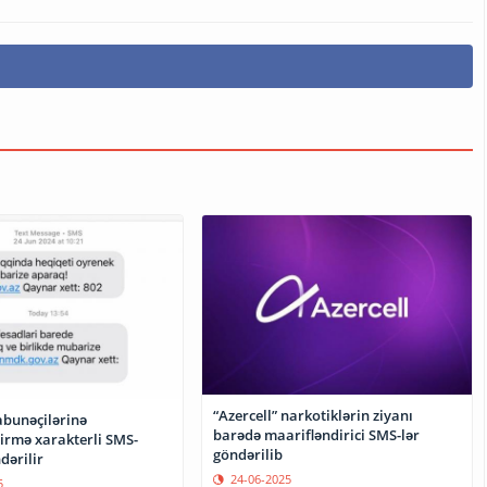
“Azercell” narkotiklərin ziyanı
abunəçilərinə
barədə maarifləndirici SMS-lər
irmə xarakterli SMS-
göndərilib
dərilir
24-06-2025
5