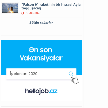
"Falcon 9" raketinin bir hissəsi Ayla
toqquşacaq
05-08-2026
Bütün xəbərlər