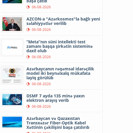
başa çatıb
06-08-2026
AZCON-a "Azərkosmos"la bağlı yeni
səlahiyyətlər verilib
06-08-2026
“Meta”nın süni intellekti test
zamanı başqa şirkətin sisteminə
daxil olub
06-08-2026
Azərbaycanın rəqəmsal idarəçilik
model iki beynəlxalq mükafata
layiq görülüb
06-08-2026
DSMF 7 ayda 135 minə yaxın
elektron arayış verib
06-08-2026
Azərbaycan və Qazaxıstan
Transxəzər Fiber-Optik Kabel
Xəttinin çəkilişini başa çatdırıb