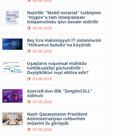
06-08-2026
Nazirlik: “Mobil notariat” tətbiqinin
“mygov”a tam inteqrasiyası
istiqamətində işlər davam etdirilir
06-08-2026
Beş İcra Hakimiyyəti İT sistemlərini
“Hökumət buludu”na köçürüb
06-08-2026
Uşaqların rəqəmsal mühitdə
təhlükəsizliyi gücləndirilir -
Dəyişikliklər nəyi ehtiva edir?
05-08-2026
Azercell-dən illik “ZengimCELL”
xidməti
05-08-2026
Nazir Qazaxıstanın Prezident
Administrasiyası rəhbərinin
müavini ilə görüşüb
05-08-2026