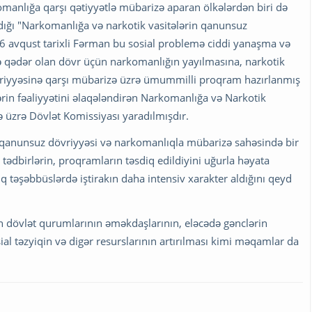
manlığa qarşı qətiyyətlə mübarizə aparan ölkələrdən biri də
ığı "Narkomanlığa və narkotik vasitələrin qanunsuz
 26 avqust tarixli Fərman bu sosial problemə ciddi yanaşma və
ə qədər olan dövr üçün narkomanlığın yayılmasına, narkotik
vriyyəsinə qarşı mübarizə üzrə ümummilli proqram hazırlanmış
lərin fəaliyyətini əlaqələndirən Narkomanlığa və Narkotik
 üzrə Dövlət Komissiyası yaradılmışdır.
 qanunsuz dövriyyəsi və narkomanlıqla mübarizə sahəsində bir
ki tədbirlərin, proqramların təsdiq edildiyini uğurla həyata
lq təşəbbüslərdə iştirakın daha intensiv xarakter aldığını qeyd
 dövlət qurumlarının əməkdaşlarının, eləcədə gənclərin
ial təzyiqin və digər resurslarının artırılması kimi məqamlar da