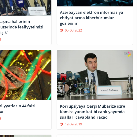
Azərbaycan elektron informasiya
ehtiyatlarına kiberhücumlar
aşma həllərinin
gözlənilir
 üzərində fəaliyyətimizi
05-08-2022
işik"
3
liyyatların 44 faizi
Korrupsiyaya Qarşı Mübarizə üzrə
ur
Komissiyanın katibi canlı yayımda
sualları cavablandıracaq
8
12-02-2019