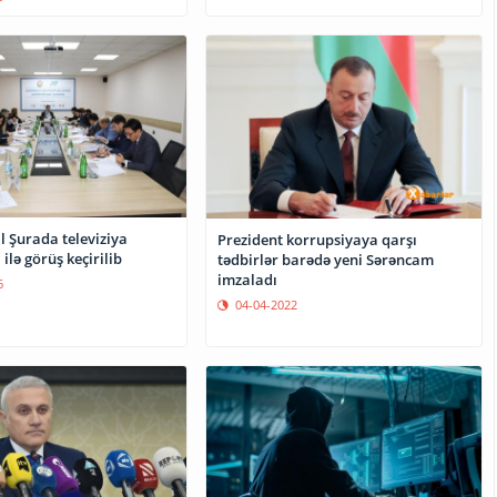
l Şurada televiziya
Prezident korrupsiyaya qarşı
ilə görüş keçirilib
tədbirlər barədə yeni Sərəncam
imzaladı
6
04-04-2022