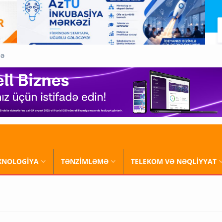
QƏ
XNOLOGİYA
TƏNZİMLƏMƏ
TELEKOM VƏ NƏQLİYYAT