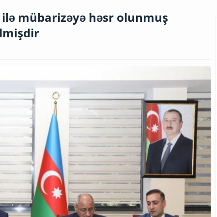
r ilə mübarizəyə həsr olunmuş
lmişdir