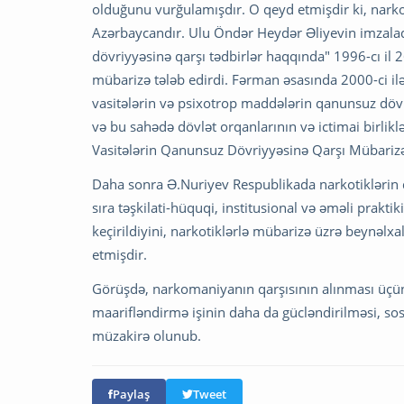
olduğunu vurğulamışdır. O qeyd etmişdir ki, narko
Azərbaycandır. Ulu Öndər Heydər Əliyevin imzalad
dövriyyəsinə qarşı tədbirlər haqqında" 1996-cı il
mübarizə tələb edirdi. Fərman əsasında 2000-ci il
vasitələrin və psixotrop maddələrin qanunsuz dö
və bu sahədə dövlət orqanlarının və ictimai birlik
Vasitələrin Qanunsuz Dövriyyəsinə Qarşı Mübarizə
Daha sonra Ə.Nuriyev Respublikada narkotiklərin
sıra təşkilati-hüquqi, institusional və əməli prakti
keçirildiyini, narkotiklərlə mübarizə üzrə beynəlxa
etmişdir.
Görüşdə, narkomaniyanın qarşısının alınması üçün
maarifləndirmə işinin daha da gücləndirilməsi, sos
müzakirə olunub.
Paylaş
Tweet