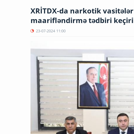
XRİTDX-da narkotik vasitələ
maarifləndirmə tədbiri keçiri
23-07-2024
11:00