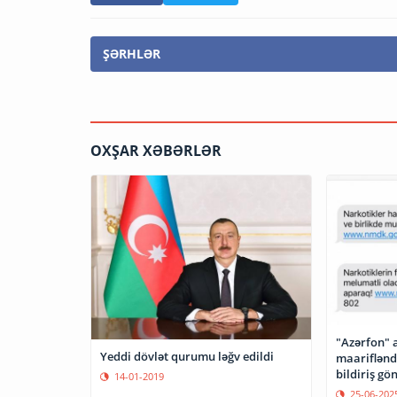
ŞƏRHLƏR
OXŞAR XƏBƏRLƏR
"Azərfon" 
Yeddi dövlət qurumu ləğv edildi
maariflənd
bildiriş gön
14-01-2019
25-06-202