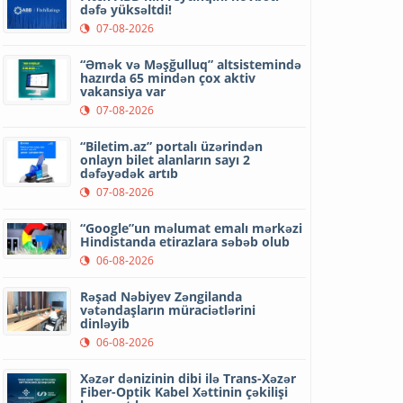
dəfə yüksəltdi!
07-08-2026
“Əmək və Məşğulluq” altsistemində
hazırda 65 mindən çox aktiv
vakansiya var
07-08-2026
“Biletim.az” portalı üzərindən
onlayn bilet alanların sayı 2
dəfəyədək artıb
07-08-2026
“Google”un məlumat emalı mərkəzi
Hindistanda etirazlara səbəb olub
06-08-2026
Rəşad Nəbiyev Zəngilanda
vətəndaşların müraciətlərini
dinləyib
06-08-2026
Xəzər dənizinin dibi ilə Trans-Xəzər
Fiber-Optik Kabel Xəttinin çəkilişi