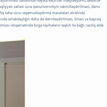
aşdırılması sahəsində həyata keçirilən məqsədyönlü tədbirlər
iyyatı sahəsi üzrə qanunvericiliyin təkmilləşdirilməsi, dəniz
afiq sahə üzrə rəqəmsallaşdırma məsələləri ətrafında
ında əməkdaşlığın daha da dərinləşdirilməsi, liman və bayraq
ılması istiqamətində birgə layihələrin təşkili ilə bağlı razılıq əldə