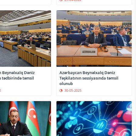
 Beynəlxalq Dəniz
Azərbaycan Beynəlxalq Dəniz
n tədbirində təmsil
Təşkilatının sessiyasında təmsil
olunub
2
30-05-2025