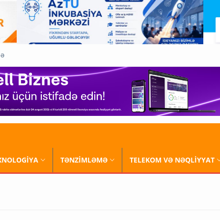
QƏ
XNOLOGİYA
TƏNZİMLƏMƏ
TELEKOM VƏ NƏQLİYYAT