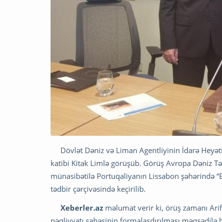
Dövlət Dəniz və Liman Agentliyinin İdarə Heyəti
katibi Kitak Limlə görüşüb. Görüş Avropa Dəniz Təh
münasibətilə Portuqaliyanın Lissabon şəhərində “E
tədbir çərçivəsində keçirilib.
Xeberler.az
məlumat verir ki, örüş zamanı Ar
nəqliyyatı sahəsinin formalaşdırılması məqsədilə hə