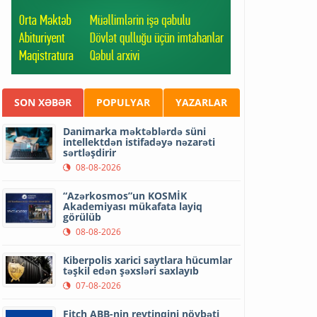
SON XƏBƏR
POPULYAR
YAZARLAR
Danimarka məktəblərdə süni
intellektdən istifadəyə nəzarəti
sərtləşdirir
08-08-2026
“Azərkosmos”un KOSMİK
Akademiyası mükafata layiq
görülüb
08-08-2026
Kiberpolis xarici saytlara hücumlar
təşkil edən şəxsləri saxlayıb
07-08-2026
Fitch ABB-nin reytinqini növbəti