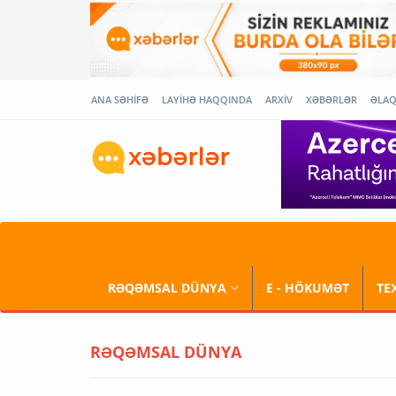
ANA SƏHİFƏ
LAYİHƏ HAQQINDA
ARXİV
XƏBƏRLƏR
ƏLA
RƏQƏMSAL DÜNYA
E - HÖKUMƏT
TE
RƏQƏMSAL DÜNYA