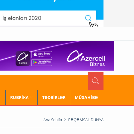
RUBRİKA
TƏDBİRLƏR
MÜSAHİBƏ
Ana Səhifə
RƏQƏMSAL DÜNYA