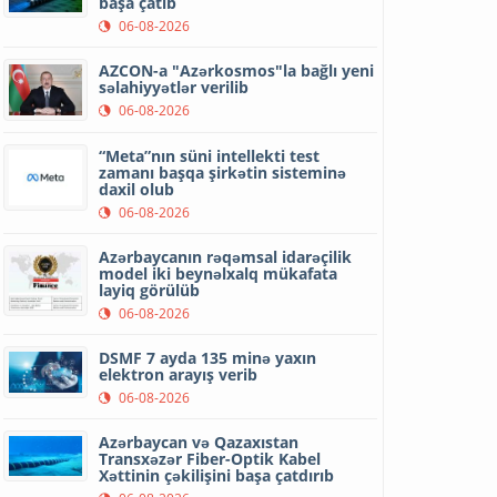
başa çatıb
06-08-2026
AZCON-a "Azərkosmos"la bağlı yeni
səlahiyyətlər verilib
06-08-2026
“Meta”nın süni intellekti test
zamanı başqa şirkətin sisteminə
daxil olub
06-08-2026
Azərbaycanın rəqəmsal idarəçilik
model iki beynəlxalq mükafata
layiq görülüb
06-08-2026
DSMF 7 ayda 135 minə yaxın
elektron arayış verib
06-08-2026
Azərbaycan və Qazaxıstan
Transxəzər Fiber-Optik Kabel
Xəttinin çəkilişini başa çatdırıb