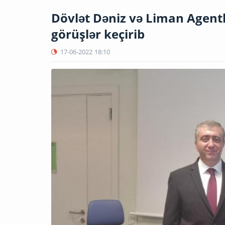
Dövlət Dəniz və Liman Agentli
görüşlər keçirib
17-06-2022
18:10