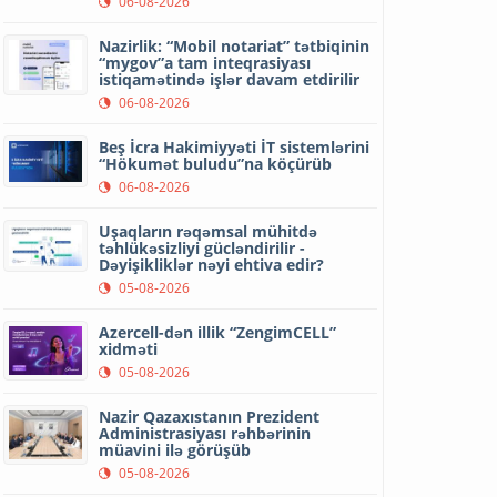
06-08-2026
Nazirlik: “Mobil notariat” tətbiqinin
“mygov”a tam inteqrasiyası
istiqamətində işlər davam etdirilir
06-08-2026
Beş İcra Hakimiyyəti İT sistemlərini
“Hökumət buludu”na köçürüb
06-08-2026
Uşaqların rəqəmsal mühitdə
təhlükəsizliyi gücləndirilir -
Dəyişikliklər nəyi ehtiva edir?
05-08-2026
Azercell-dən illik “ZengimCELL”
xidməti
05-08-2026
Nazir Qazaxıstanın Prezident
Administrasiyası rəhbərinin
müavini ilə görüşüb
05-08-2026