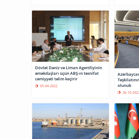
Dövlət Dəniz və Liman Agentliyinin
əməkdaşları üçün ABŞ-ın təsnifat
Azərbaycan
cəmiyyəti təlim keçirir
Təşkilatını
olunub
05-04-2022
26-10-202