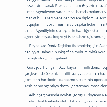
hissəsi kimi cənab Prezident İlham Əliyevin müvafi
Liman Agentliyinin yaradılması barədə məlumat veri
imza atıb. Bu çərçivədə dənizçilərə diplom və serti
hüquqlarının qorunmasına və peşəkarlıqlarının art
Liman Agentliyinin dənizçilərin hazırlığı sistemin
agentliyin həyata keçirdiyi islahatların uğurunun gös
Beynəlxaq Dəniz Təşkilatı ilə əməkdaşlığın Azər
nəqliyyatı sahəsinin inkişafına mühüm töhfə verd
maraqlı olduğu vurğulanıb.
Görüşdə, həmçinin Azərbaycanın milli dəniz nəqliyy
çərçivəsində ölkəmizin milli fəaliyyət planının haz
gəmilərin hərəkətini idarəetmə sisteminin operatorl
Təşkilatının agentliyə dəstək göstərməsi məsələlər
Tədbir çərçivəsində növbəti görüş Türkiyənin Nəqli
müdiri Ünal Baylanla olub. İkitərəfli görüş zaman