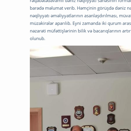
rəqabətədavamlı dəniz nəqliyyatı sahəsinin formal
barədə məlumat verib. Həmçinin görüşdə dəniz nəql
nəqliyyatı əməliyyatlarının asanlaşdırılması, müv
müzakirələr aparılıb. Eyni zamanda iki qurum aras
nəzarəti müfəttişlərinin bilik və bacarıqlarının artır
olunub.