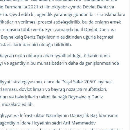
q Fərmanı ilə 2021-ci ilin oktyabr ayında Dövlət Dəniz və
b. Qeyd edib ki, agentlik yarandığı gündən bir sıra islahatlara
fikatların verilməsi prosesi sadələşdirilib, bu da onların əmək
ırılmasına töhfə verib. Eyni zamanda bu il Dövlət Dəniz və
in Beynəlxalq Dəniz Təşkilatının auditindən uğurla keçməsi
təricilərindən biri olduğu bildirilib.
baycan üçün olduqca əhəmiyyətli olduğu, ölkənin dəniz
iyi və agentliyin bu münasibətlərin daha da genişlənməsində
atı strategiyasının, eləcə də “Yaşıl Səfər 2050” layihəsi
ırlanması, dövlət liman və bayraq nəzarəti müfəttişləri,
arı və bələdçilərin təlimi ilə bağlı Beynəlxalq Dəniz
i müzakirə edilib.
yyat və İnfrastruktur Nazirliyinin Dənizçilik Baş İdarəsinin
ı agentliyin İdarə Heyətinin sədri Arif Məmmədov