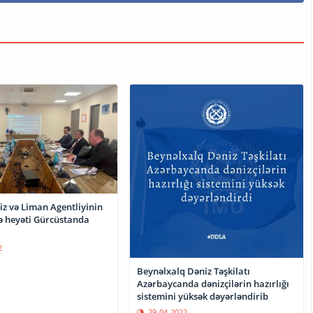
iz və Liman Agentliyinin
 heyəti Gürcüstanda
2
Beynəlxalq Dəniz Təşkilatı
Azərbaycanda dənizçilərin hazırlığı
sistemini yüksək dəyərləndirib
29-04-2022