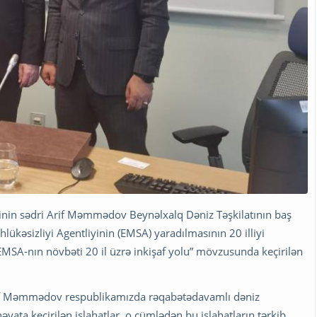
nin sədri Arif Məmmədov Beynəlxalq Dəniz Təşkilatının baş
lükəsizliyi Agentliyinin (EMSA) yaradılmasının 20 illiyi
MSA-nın növbəti 20 il üzrə inkişaf yolu” mövzusunda keçirilən
if Məmmədov respublikamızda rəqabətədavamlı dəniz
yata keçirilən islahatlar, o cümlədən bu islahatların tərkib