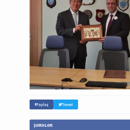
Paylaş
Tweet
ŞƏRHLƏR