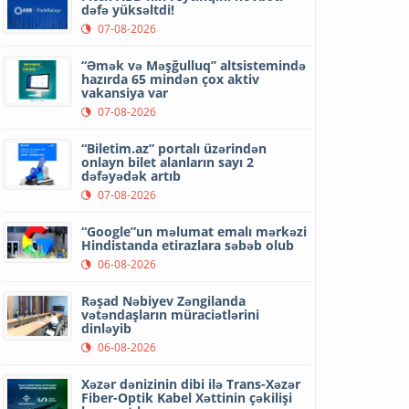
dəfə yüksəltdi!
07-08-2026
“Əmək və Məşğulluq” altsistemində
hazırda 65 mindən çox aktiv
vakansiya var
07-08-2026
“Biletim.az” portalı üzərindən
onlayn bilet alanların sayı 2
dəfəyədək artıb
07-08-2026
“Google”un məlumat emalı mərkəzi
Hindistanda etirazlara səbəb olub
06-08-2026
Rəşad Nəbiyev Zəngilanda
vətəndaşların müraciətlərini
dinləyib
06-08-2026
Xəzər dənizinin dibi ilə Trans-Xəzər
Fiber-Optik Kabel Xəttinin çəkilişi